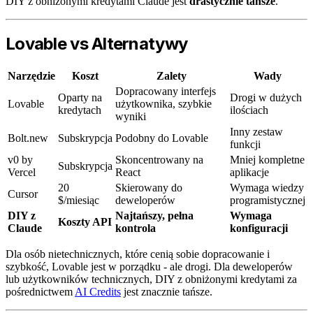
DIY z obniżonymi kredytami Claude jest
drastycznie tańsze
.
Lovable vs Alternatywy
Narzędzie
Koszt
Zalety
Wady
Dopracowany interfejs
Oparty na
Drogi w dużych
Lovable
użytkownika, szybkie
kredytach
ilościach
wyniki
Inny zestaw
Bolt.new
Subskrypcja
Podobny do Lovable
funkcji
v0 by
Skoncentrowany na
Mniej kompletne
Subskrypcja
Vercel
React
aplikacje
20
Skierowany do
Wymaga wiedzy
Cursor
$/miesiąc
deweloperów
programistycznej
DIY z
Najtańszy, pełna
Wymaga
Koszty API
Claude
kontrola
konfiguracji
Dla osób nietechnicznych, które cenią sobie dopracowanie i
szybkość, Lovable jest w porządku - ale drogi. Dla deweloperów
lub użytkowników technicznych, DIY z obniżonymi kredytami za
pośrednictwem
AI Credits
jest znacznie tańsze.