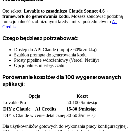
Oto sekret:
Lovable to zasadniczo Claude Sonnet 4.6 +
framework do generowania kodu
. Możesz zbudować podobną
funkcjonalność z obniżonymi kredytami za pośrednictwem
AI
Credits
.
Czego będziesz potrzebować:
Dostęp do API Claude (kupuj z 60% zniżką)
Szablon prompta do generowania kodu
Prosty pipeline wdrożeniowy (Vercel, Netlify)
Opcjonalnie: interfejs czatu
Porównanie kosztów dla 100 wygenerowanych
aplikacji:
Opcja
Koszt
Lovable Pro
50-100 $/miesiąc
DIY z Claude + AI Credits
15-30 $/miesiąc
DIY z Claude w cenie detalicznej
30-60 $/miesiąc
Dla użytkowników gotowych do wykonania pracy konfiguracyjnej,