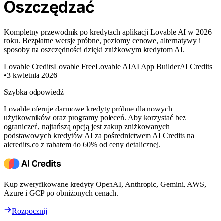
Oszczędzać
Kompletny przewodnik po kredytach aplikacji Lovable AI w 2026
roku. Bezpłatne wersje próbne, poziomy cenowe, alternatywy i
sposoby na oszczędności dzięki zniżkowym kredytom AI.
Lovable Credits
Lovable Free
Lovable AI
AI App Builder
AI Credits
•
3 kwietnia 2026
Szybka odpowiedź
Lovable oferuje darmowe kredyty próbne dla nowych
użytkowników oraz programy poleceń. Aby korzystać bez
ograniczeń, najtańszą opcją jest zakup zniżkowanych
podstawowych kredytów AI za pośrednictwem AI Credits na
aicredits.co z rabatem do 60% od ceny detalicznej.
Kup zweryfikowane kredyty OpenAI, Anthropic, Gemini, AWS,
Azure i GCP po obniżonych cenach.
Rozpocznij