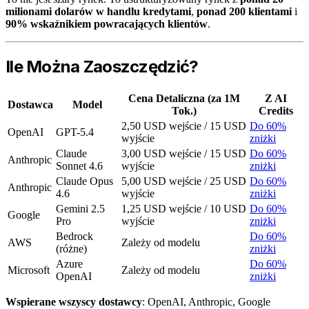
milionami dolarów w handlu kredytami
,
ponad 200 klientami
i
90% wskaźnikiem powracających klientów
.
Ile Można Zaoszczędzić?
Cena Detaliczna (za 1M
Z AI
Dostawca
Model
Tok.)
Credits
2,50 USD wejście / 15 USD
Do 60%
OpenAI
GPT-5.4
wyjście
zniżki
Claude
3,00 USD wejście / 15 USD
Do 60%
Anthropic
Sonnet 4.6
wyjście
zniżki
Claude Opus
5,00 USD wejście / 25 USD
Do 60%
Anthropic
4.6
wyjście
zniżki
Gemini 2.5
1,25 USD wejście / 10 USD
Do 60%
Google
Pro
wyjście
zniżki
Bedrock
Do 60%
AWS
Zależy od modelu
(różne)
zniżki
Azure
Do 60%
Microsoft
Zależy od modelu
OpenAI
zniżki
Wspierane wszyscy dostawcy
: OpenAI, Anthropic, Google