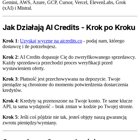
Gemini, AWS, Azure, GCP, Cursor, Vercel, ElevenLabs, Grok
(xAI) i Mistral.
Jak Działają AI Credits - Krok po Kroku
Krok 1
:
Uzyskaj wycenę na aicredits.co
- podaj nam, którego
dostawcę i ile potrzebujesz.
Krok 2
: AI Credits dopasuje Cię do zweryfikowanego sprzedawcy.
Każdy sprzedawca przechodzi proces weryfikacji przed
wystawieniem oferty.
Krok 3
: Płatność jest przechowywana na depozycie. Twoje
pieniądze są chronione do momentu potwierdzenia dostarczenia
kredytów.
Krok 4
: Kredyty są przenoszone na Twoje konto. Te same klucze
API, ta sama wydajność – brak zmian w kodzie po Twojej stronie.
Krok 5
: Jeśli coś pójdzie nie tak, jesteś objęty naszą gwarancją
zwrotu pieniędzy/wymiany.