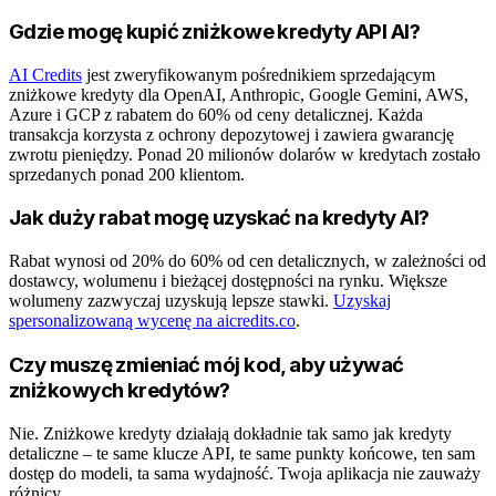
Gdzie mogę kupić zniżkowe kredyty API AI?
AI Credits
jest zweryfikowanym pośrednikiem sprzedającym
zniżkowe kredyty dla OpenAI, Anthropic, Google Gemini, AWS,
Azure i GCP z rabatem do 60% od ceny detalicznej. Każda
transakcja korzysta z ochrony depozytowej i zawiera gwarancję
zwrotu pieniędzy. Ponad 20 milionów dolarów w kredytach zostało
sprzedanych ponad 200 klientom.
Jak duży rabat mogę uzyskać na kredyty AI?
Rabat wynosi od 20% do 60% od cen detalicznych, w zależności od
dostawcy, wolumenu i bieżącej dostępności na rynku. Większe
wolumeny zazwyczaj uzyskują lepsze stawki.
Uzyskaj
spersonalizowaną wycenę na aicredits.co
.
Czy muszę zmieniać mój kod, aby używać
zniżkowych kredytów?
Nie. Zniżkowe kredyty działają dokładnie tak samo jak kredyty
detaliczne – te same klucze API, te same punkty końcowe, ten sam
dostęp do modeli, ta sama wydajność. Twoja aplikacja nie zauważy
różnicy.