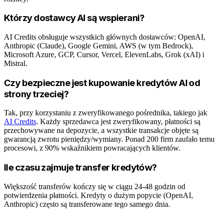
Którzy dostawcy AI są wspierani?
AI Credits obsługuje wszystkich głównych dostawców: OpenAI,
Anthropic (Claude), Google Gemini, AWS (w tym Bedrock),
Microsoft Azure, GCP, Cursor, Vercel, ElevenLabs, Grok (xAI) i
Mistral.
Czy bezpieczne jest kupowanie kredytów AI od
strony trzeciej?
Tak, przy korzystaniu z zweryfikowanego pośrednika, takiego jak
AI Credits
. Każdy sprzedawca jest zweryfikowany, płatności są
przechowywane na depozycie, a wszystkie transakcje objęte są
gwarancją zwrotu pieniędzy/wymiany. Ponad 200 firm zaufało temu
procesowi, z 90% wskaźnikiem powracających klientów.
Ile czasu zajmuje transfer kredytów?
Większość transferów kończy się w ciągu 24-48 godzin od
potwierdzenia płatności. Kredyty o dużym popycie (OpenAI,
Anthropic) często są transferowane tego samego dnia.