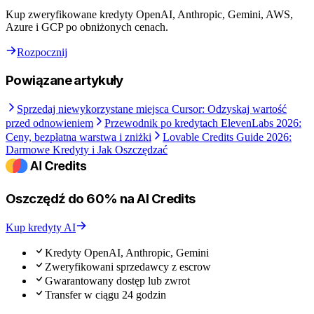
Kup zweryfikowane kredyty OpenAI, Anthropic, Gemini, AWS,
Azure i GCP po obniżonych cenach.
Rozpocznij
Powiązane artykuły
Sprzedaj niewykorzystane miejsca Cursor: Odzyskaj wartość
przed odnowieniem
Przewodnik po kredytach ElevenLabs 2026:
Ceny, bezpłatna warstwa i zniżki
Lovable Credits Guide 2026:
Darmowe Kredyty i Jak Oszczędzać
Oszczędź do 60% na AI Credits
Kup kredyty AI
Kredyty OpenAI, Anthropic, Gemini
Zweryfikowani sprzedawcy z escrow
Gwarantowany dostęp lub zwrot
Transfer w ciągu 24 godzin