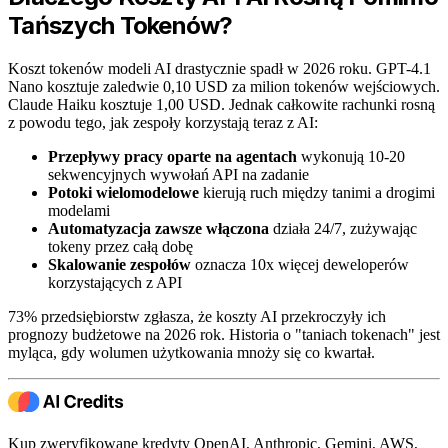
Tańszych Tokenów?
Koszt tokenów modeli AI drastycznie spadł w 2026 roku. GPT-4.1
Nano kosztuje zaledwie 0,10 USD za milion tokenów wejściowych.
Claude Haiku kosztuje 1,00 USD. Jednak całkowite rachunki rosną
z powodu tego, jak zespoły korzystają teraz z AI:
Przepływy pracy oparte na agentach
wykonują 10-20
sekwencyjnych wywołań API na zadanie
Potoki wielomodelowe
kierują ruch między tanimi a drogimi
modelami
Automatyzacja zawsze włączona
działa 24/7, zużywając
tokeny przez całą dobę
Skalowanie zespołów
oznacza 10x więcej deweloperów
korzystających z API
73% przedsiębiorstw zgłasza, że koszty AI przekroczyły ich
prognozy budżetowe na 2026 rok. Historia o "taniach tokenach" jest
myląca, gdy wolumen użytkowania mnoży się co kwartał.
Kup zweryfikowane kredyty OpenAI, Anthropic, Gemini, AWS,