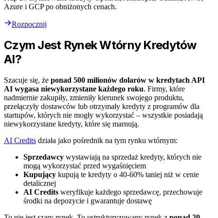
Azure i GCP po obniżonych cenach.
Rozpocznij
Czym Jest Rynek Wtórny Kredytów
AI?
Szacuje się, że
ponad 500 milionów dolarów w kredytach API
AI wygasa niewykorzystane każdego roku
. Firmy, które
nadmiernie zakupiły, zmieniły kierunek swojego produktu,
przełączyły dostawców lub otrzymały kredyty z programów dla
startupów, których nie mogły wykorzystać – wszystkie posiadają
niewykorzystane kredyty, które się marnują.
AI Credits
działa jako pośrednik na tym rynku wtórnym:
Sprzedawcy
wystawiają na sprzedaż kredyty, których nie
mogą wykorzystać przed wygaśnięciem
Kupujący
kupują te kredyty o 40-60% taniej niż w cenie
detalicznej
AI Credits
weryfikuje każdego sprzedawcę, przechowuje
środki na depozycie i gwarantuje dostawę
To nie jest szary rynek. To ustrukturyzowany rynek z
ponad 20