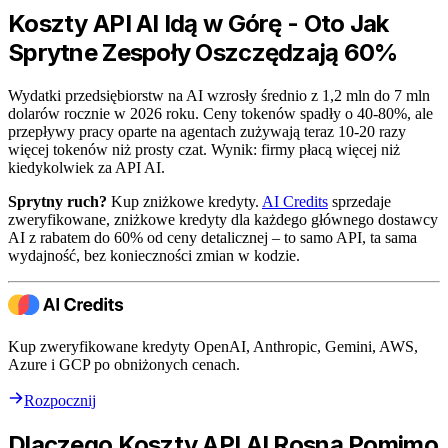
Koszty API AI Idą w Górę - Oto Jak
Sprytne Zespoły Oszczędzają 60%
Wydatki przedsiębiorstw na AI wzrosły średnio z 1,2 mln do 7 mln
dolarów rocznie w 2026 roku. Ceny tokenów spadły o 40-80%, ale
przepływy pracy oparte na agentach zużywają teraz 10-20 razy
więcej tokenów niż prosty czat. Wynik: firmy płacą więcej niż
kiedykolwiek za API AI.
Sprytny ruch?
Kup zniżkowe kredyty.
AI Credits
sprzedaje
zweryfikowane, zniżkowe kredyty dla każdego głównego dostawcy
AI z rabatem do 60% od ceny detalicznej – to samo API, ta sama
wydajność, bez konieczności zmian w kodzie.
Kup zweryfikowane kredyty OpenAI, Anthropic, Gemini, AWS,
Azure i GCP po obniżonych cenach.
Rozpocznij
Dlaczego Koszty API AI Rosną Pomimo