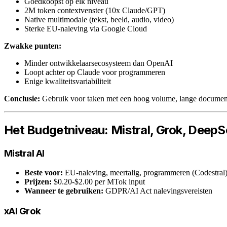
Goedkoopst op elk niveau
2M token contextvenster (10x Claude/GPT)
Native multimodale (tekst, beeld, audio, video)
Sterke EU-naleving via Google Cloud
Zwakke punten:
Minder ontwikkelaarsecosysteem dan OpenAI
Loopt achter op Claude voor programmeren
Enige kwaliteitsvariabiliteit
Conclusie:
Gebruik voor taken met een hoog volume, lange document
Het Budgetniveau: Mistral, Grok, Deep
Mistral AI
Beste voor:
EU-naleving, meertalig, programmeren (Codestral
Prijzen:
$0.20-$2.00 per MTok input
Wanneer te gebruiken:
GDPR/AI Act nalevingsvereisten
xAI Grok