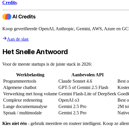
Credits
.
Koop geverifieerde OpenAI, Anthropic, Gemini, AWS, Azure en GCP c
Aan de slag
Het Snelle Antwoord
Voor de meeste startups is de juiste stack in 2026:
Werkbelasting
Aanbevolen API
Programmeertools
Claude Sonnet 4.6
Best 
Algemene chatbot
GPT-5 of Gemini 2.5 Flash
Kosten
Verwerking met hoog volume
Gemini Flash-Lite of DeepSeek
Goedk
Complexe redenering
OpenAI o3
Best 
Lange documentanalyse
Gemini 2.5 Pro
2M to
Spraak / multimodale
Gemini 2.5 Pro
Nativ
Kies niet één
- gebruik meerdere en routeer intelligent. Koop ze alle