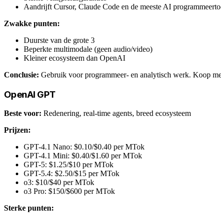
Aandrijft Cursor, Claude Code en de meeste AI programmeerto
Zwakke punten:
Duurste van de grote 3
Beperkte multimodale (geen audio/video)
Kleiner ecosysteem dan OpenAI
Conclusie:
Gebruik voor programmeer- en analytisch werk. Koop met
OpenAI GPT
Beste voor:
Redenering, real-time agents, breed ecosysteem
Prijzen:
GPT-4.1 Nano: $0.10/$0.40 per MTok
GPT-4.1 Mini: $0.40/$1.60 per MTok
GPT-5: $1.25/$10 per MTok
GPT-5.4: $2.50/$15 per MTok
o3: $10/$40 per MTok
o3 Pro: $150/$600 per MTok
Sterke punten: