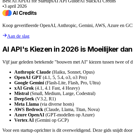
Best AI API
AI for Startups
AI API Guide
AI Stack
AI Credits
•
3 april 2026
Koop geverifieerde OpenAI, Anthropic, Gemini, AWS, Azure en GCP c
Aan de slag
AI API's Kiezen in 2026 is Moeilijker da
Vijf jaar geleden betekende "bouwen met AI" kiezen tussen twee of dr
Anthropic Claude
(Haiku, Sonnet, Opus)
OpenAI GPT
(4.1, 5, 5.4, o3, o3 Pro)
Google Gemini
(Flash-Lite, Flash, Pro, Ultra)
xAI Grok
(4.1, 4.1 Fast, 4 Heavy)
Mistral
(Small, Medium, Large, Codestral)
DeepSeek
(V3.2, R1)
Meta Llama
(via diverse hosts)
AWS Bedrock
(Claude, Llama, Titan, Nova)
Azure OpenAI
(GPT-modellen op Azure)
Vertex AI
(Gemini op GCP)
Voor een startup-oprichter is dit overweldigend. Deze gids snijdt door