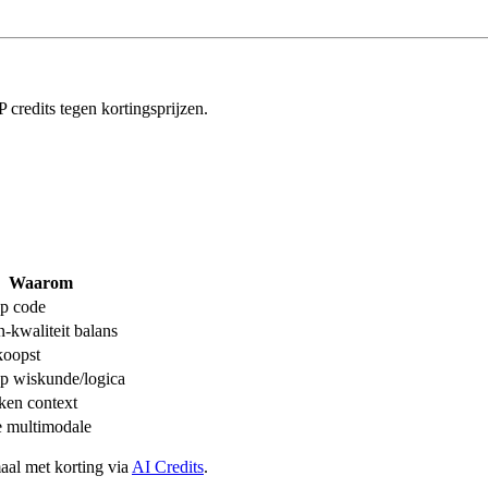
redits tegen kortingsprijzen.
Waarom
op code
-kwaliteit balans
oopst
op wiskunde/logica
ken context
e multimodale
maal met korting via
AI Credits
.