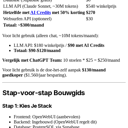
LLM API (Claude Sonnet, ~30M tokens)
$540 winkelprijs
Hetzelfde met
AI Credits
met 50% korting
$270
Websurfen API (optioneel)
$30
Totaal: ~$300/maand
Voor licht gebruik (alleen chat, ~10M tokens/maand):
LLM API: $180 winkelprijs /
$90 met AI Credits
Totaal: $90-$120/maand
Vergelijk met ChatGPT Team:
10 stoelen * $25 = $250/maand
Voor licht gebruik is de doe-het-zelf aanpak
$130/maand
goedkoper
($1.560/jaar besparing).
Stap-voor-stap Bouwgids
Stap 1: Kies Je Stack
Frontend: OpenWebUI (aanbevolen)
Backend: Ingebouwd (OpenWebUI regelt dit)
Database: PostgreSQL via Supabase