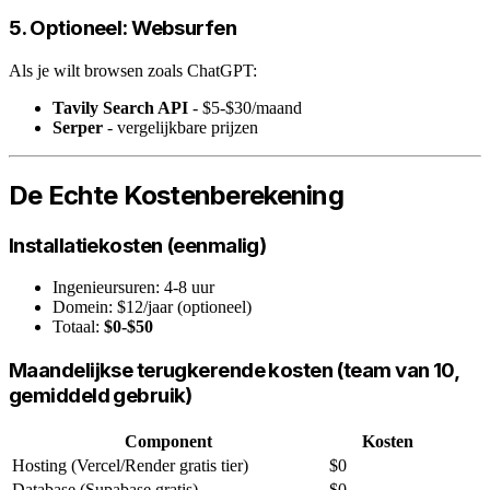
5. Optioneel: Websurfen
Als je wilt browsen zoals ChatGPT:
Tavily Search API
- $5-$30/maand
Serper
- vergelijkbare prijzen
De Echte Kostenberekening
Installatiekosten (eenmalig)
Ingenieursuren: 4-8 uur
Domein: $12/jaar (optioneel)
Totaal:
$0-$50
Maandelijkse terugkerende kosten (team van 10,
gemiddeld gebruik)
Component
Kosten
Hosting (Vercel/Render gratis tier)
$0
Database (Supabase gratis)
$0