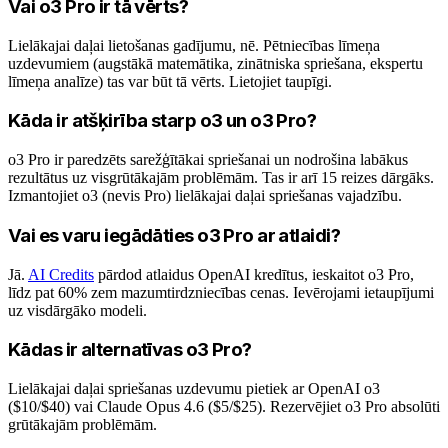
Vai o3 Pro ir tā vērts?
Lielākajai daļai lietošanas gadījumu, nē. Pētniecības līmeņa
uzdevumiem (augstākā matemātika, zinātniska spriešana, ekspertu
līmeņa analīze) tas var būt tā vērts. Lietojiet taupīgi.
Kāda ir atšķirība starp o3 un o3 Pro?
o3 Pro ir paredzēts sarežģītākai spriešanai un nodrošina labākus
rezultātus uz visgrūtākajām problēmām. Tas ir arī 15 reizes dārgāks.
Izmantojiet o3 (nevis Pro) lielākajai daļai spriešanas vajadzību.
Vai es varu iegādāties o3 Pro ar atlaidi?
Jā.
AI Credits
pārdod atlaidus OpenAI kredītus, ieskaitot o3 Pro,
līdz pat 60% zem mazumtirdzniecības cenas. Ievērojami ietaupījumi
uz visdārgāko modeli.
Kādas ir alternatīvas o3 Pro?
Lielākajai daļai spriešanas uzdevumu pietiek ar OpenAI o3
($10/$40) vai Claude Opus 4.6 ($5/$25). Rezervējiet o3 Pro absolūti
grūtākajām problēmām.