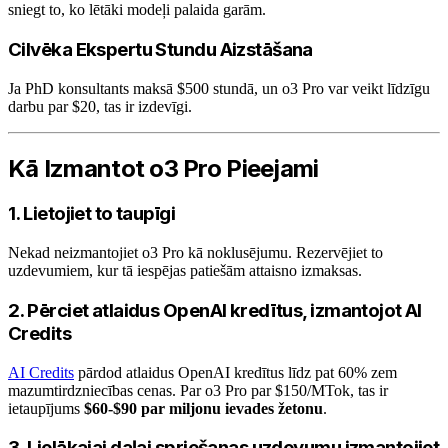
sniegt to, ko lētāki modeļi palaida garām.
Cilvēka Ekspertu Stundu Aizstāšana
Ja PhD konsultants maksā $500 stundā, un o3 Pro var veikt līdzīgu
darbu par $20, tas ir izdevīgi.
Kā Izmantot o3 Pro Pieejami
1. Lietojiet to taupīgi
Nekad neizmantojiet o3 Pro kā noklusējumu. Rezervējiet to
uzdevumiem, kur tā iespējas patiešām attaisno izmaksas.
2. Pērciet atlaidus OpenAI kredītus, izmantojot AI
Credits
AI Credits
pārdod atlaidus OpenAI kredītus līdz pat 60% zem
mazumtirdzniecības cenas. Par o3 Pro par $150/MTok, tas ir
ietaupījums
$60-$90 par miljonu ievades žetonu
.
3. Lielākajai daļai spriešanas uzdevumu izmantojiet