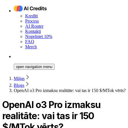
Kredīti
Process
AI Router
Kontakti
Nopelniet 10%
FAQ
Merch
open navigation menu
Mājas
Blogs
OpenAI o3 Pro izmaksu realitāte: vai tas ir 150 $/MTok vērts?
OpenAI o3 Pro izmaksu
realitāte: vai tas ir 150
$/MTok vērts?