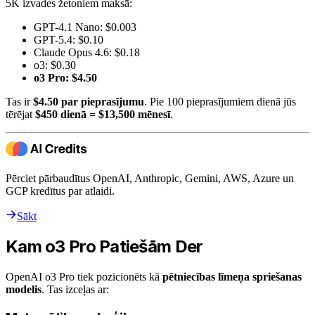
5K izvades žetoniem maksā:
GPT-4.1 Nano: $0.003
GPT-5.4: $0.10
Claude Opus 4.6: $0.18
o3: $0.30
o3 Pro: $4.50
Tas ir
$4.50 par pieprasījumu
. Pie 100 pieprasījumiem dienā jūs
tērējat
$450 dienā = $13,500 mēnesī
.
Pērciet pārbaudītus OpenAI, Anthropic, Gemini, AWS, Azure un
GCP kredītus par atlaidi.
Sākt
Kam o3 Pro Patiešām Der
OpenAI o3 Pro tiek pozicionēts kā
pētniecības līmeņa spriešanas
modelis
. Tas izceļas ar: