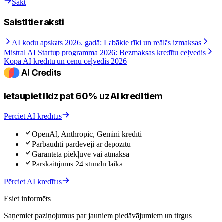
Sākt
Saistītie raksti
AI kodu apskats 2026. gadā: Labākie rīki un reālās izmaksas
Mistral AI Startup programma 2026: Bezmaksas kredītu ceļvedis
Kopā AI kredītu un cenu ceļvedis 2026
Ietaupiet līdz pat 60% uz AI kredītiem
Pērciet AI kredītus
OpenAI, Anthropic, Gemini kredīti
Pārbaudīti pārdevēji ar depozītu
Garantēta piekļuve vai atmaksa
Pārskaitījums 24 stundu laikā
Pērciet AI kredītus
Esiet informēts
Saņemiet paziņojumus par jauniem piedāvājumiem un tirgus