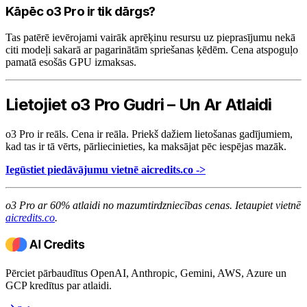
Kāpēc o3 Pro ir tik dārgs?
Tas patērē ievērojami vairāk aprēķinu resursu uz pieprasījumu nekā
citi modeļi sakarā ar pagarinātām spriešanas ķēdēm. Cena atspoguļo
pamatā esošās GPU izmaksas.
Lietojiet o3 Pro Gudri – Un Ar Atlaidi
o3 Pro ir reāls. Cena ir reāla. Priekš dažiem lietošanas gadījumiem,
kad tas ir tā vērts, pārliecinieties, ka maksājat pēc iespējas mazāk.
Iegūstiet piedāvājumu vietnē aicredits.co ->
o3 Pro ar 60% atlaidi no mazumtirdzniecības cenas. Ietaupiet vietnē
aicredits.co
.
Pērciet pārbaudītus OpenAI, Anthropic, Gemini, AWS, Azure un
GCP kredītus par atlaidi.