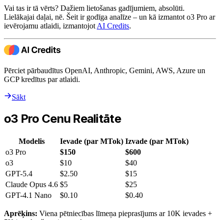
Vai tas ir tā vērts? Dažiem lietošanas gadījumiem, absolūti.
Lielākajai daļai, nē. Šeit ir godīga analīze – un kā izmantot o3 Pro ar
ievērojamu atlaidi, izmantojot
AI Credits
.
Pērciet pārbaudītus OpenAI, Anthropic, Gemini, AWS, Azure un
GCP kredītus par atlaidi.
Sākt
o3 Pro Cenu Realitāte
Modelis
Ievade (par MTok)
Izvade (par MTok)
o3 Pro
$150
$600
o3
$10
$40
GPT-5.4
$2.50
$15
Claude Opus 4.6
$5
$25
GPT-4.1 Nano
$0.10
$0.40
Aprēķins:
Viena pētniecības līmeņa pieprasījums ar 10K ievades +