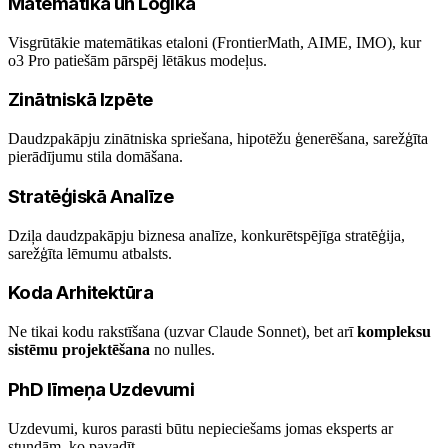
Matemātika un Loģika
Visgrūtākie matemātikas etaloni (FrontierMath, AIME, IMO), kur
o3 Pro patiešām pārspēj lētākus modeļus.
Zinātniskā Izpēte
Daudzpakāpju zinātniska spriešana, hipotēžu ģenerēšana, sarežģīta
pierādījumu stila domāšana.
Stratēģiskā Analīze
Dziļa daudzpakāpju biznesa analīze, konkurētspējīga stratēģija,
sarežģīta lēmumu atbalsts.
Koda Arhitektūra
Ne tikai kodu rakstīšana (uzvar Claude Sonnet), bet arī
kompleksu
sistēmu projektēšana
no nulles.
PhD līmeņa Uzdevumi
Uzdevumi, kuros parasti būtu nepieciešams jomas eksperts ar
stundām, ko pavadīt.