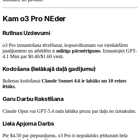
Kam o3 Pro NEder
Rutīnas Uzdevumi
o3 Pro izmantošana tērzēšanai, kopsavilkumam vai vienkāršiem
jautājumiem un atbildēm ir
milzīgs pārmērīgums
. Izmantojiet GPT-
4.1 Mini par $0.40/$1.60 vietā.
Kodošana (lielākajā daļā gadījumu)
Ikdienas kodošanai
Claude Sonnet 4.6 ir labāks un 10 reizes
lētāks
.
Garu Darbu Rakstīšana
Claude Opus vai GPT-5.4 rada labāku prozu par daļu no izmaksām.
Liela Apjoma Darbs
Pie $4.50 par pieprasījumu, o3 Pro ir nepraktisks jebkuram liela