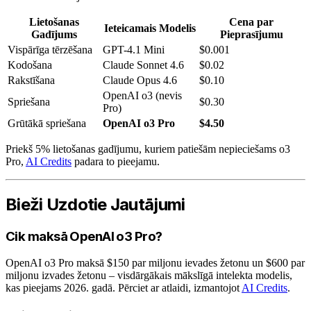
Lietošanas
Cena par
Ieteicamais Modelis
Gadījums
Pieprasījumu
Vispārīga tērzēšana
GPT-4.1 Mini
$0.001
Kodošana
Claude Sonnet 4.6
$0.02
Rakstīšana
Claude Opus 4.6
$0.10
OpenAI o3 (nevis
Spriešana
$0.30
Pro)
Grūtākā spriešana
OpenAI o3 Pro
$4.50
Priekš 5% lietošanas gadījumu, kuriem patiešām nepieciešams o3
Pro,
AI Credits
padara to pieejamu.
Bieži Uzdotie Jautājumi
Cik maksā OpenAI o3 Pro?
OpenAI o3 Pro maksā $150 par miljonu ievades žetonu un $600 par
miljonu izvades žetonu – visdārgākais mākslīgā intelekta modelis,
kas pieejams 2026. gadā. Pērciet ar atlaidi, izmantojot
AI Credits
.