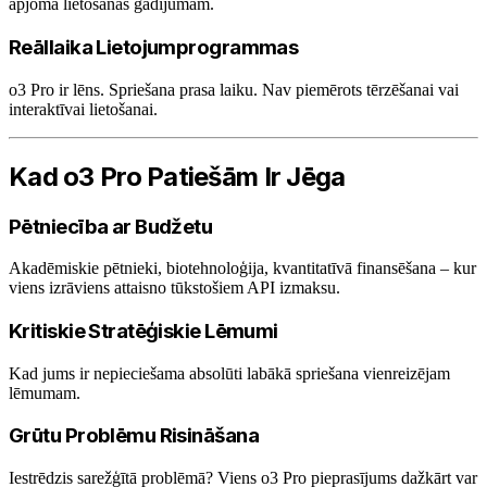
apjoma lietošanas gadījumam.
Reāllaika Lietojumprogrammas
o3 Pro ir lēns. Spriešana prasa laiku. Nav piemērots tērzēšanai vai
interaktīvai lietošanai.
Kad o3 Pro Patiešām Ir Jēga
Pētniecība ar Budžetu
Akadēmiskie pētnieki, biotehnoloģija, kvantitatīvā finansēšana – kur
viens izrāviens attaisno tūkstošiem API izmaksu.
Kritiskie Stratēģiskie Lēmumi
Kad jums ir nepieciešama absolūti labākā spriešana vienreizējam
lēmumam.
Grūtu Problēmu Risināšana
Iestrēdzis sarežģītā problēmā? Viens o3 Pro pieprasījums dažkārt var