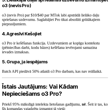
o3 (nevis Pro)
o3 (nevis Pro) par $10/$40 par MTok labi apstrādā lielāko daļu
spriešanas uzdevumu. Saglabājiet Pro tikai absolūti grūtākajiem
pieprasījumiem.
4. Agresīvi Kešojiet
o3 Pro ir kešēšanas funkcija. Uzdevumiem ar kopīgu kontekstu
(pētniecības darbi, kodu bāzes) kešēšana ievērojami samazina
ievades izmaksas.
5. Grupa, ja iespējams
Batch API piedāvā 50% atlaidi o3 Pro darbam, kas nav reāllaikā.
Īstais Jautājums: Vai Kādam
Nepieciešams o3 Pro?
Priekš 95% mākslīgā intelekta lietošanas gadījumu,
nē
. Šeit ir tas, ko
šīs komandas vajadzētu izmantot tā vietā: