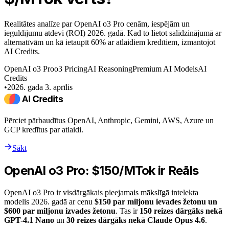
Realitātes analīze par OpenAI o3 Pro cenām, iespējām un
ieguldījumu atdevi (ROI) 2026. gadā. Kad to lietot salīdzinājumā ar
alternatīvām un kā ietaupīt 60% ar atlaidiem kredītiem, izmantojot
AI Credits.
OpenAI o3 Pro
o3 Pricing
AI Reasoning
Premium AI Models
AI
Credits
•
2026. gada 3. aprīlis
Pērciet pārbaudītus OpenAI, Anthropic, Gemini, AWS, Azure un
GCP kredītus par atlaidi.
Sākt
OpenAI o3 Pro: $150/MTok ir Reāls
OpenAI o3 Pro ir visdārgākais pieejamais mākslīgā intelekta
modelis 2026. gadā ar cenu
$150 par miljonu ievades žetonu un
$600 par miljonu izvades žetonu
. Tas ir
150 reizes dārgāks nekā
GPT-4.1 Nano
un
30 reizes dārgāks nekā Claude Opus 4.6
.