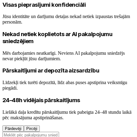
Visas pieprasījumi konfidenciāli
Jūsu identitāte un darījumu detaļas nekad netiek izpaustas trešajām
personām.
Nekad netiek koplietots ar AI pakalpojumu
sniedzējiem
Mēs darbojamies neatkarīgi. Neviens AI pakalpojumu sniedzējs
nevar piekļūt jūsu darījumiem.
Pārskaitījumi ar depozīta aizsardzību
Līdzekļi tiek turēti depozītā, līdz abas puses apstiprina veiksmīgu
piegādi.
24–48h vidējais pārskaitījums
Lielākā daļa kredītu pārskaitījumu tiek pabeigta 24–48 stundu laikā
pēc maksājuma apstiprināšanas.
Pārdevēji
Pircēji