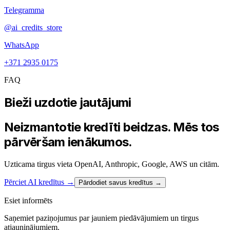
Telegramma
@ai_credits_store
WhatsApp
+371 2935 0175
FAQ
Bieži uzdotie jautājumi
Neizmantotie kredīti beidzas. Mēs tos
pārvēršam ienākumos.
Uzticama tirgus vieta OpenAI, Anthropic, Google, AWS un citām.
Pērciet AI kredītus
→
Pārdodiet savus kredītus →
Esiet informēts
Saņemiet paziņojumus par jauniem piedāvājumiem un tirgus
atjauninājumiem.