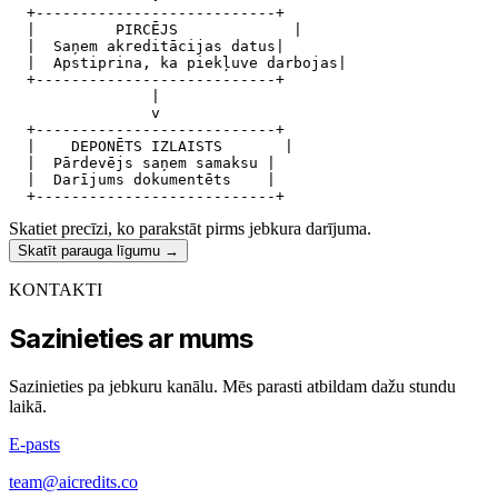
  +---------------------------+

  |         PIRCĒJS             |

  |  Saņem akreditācijas datus|

  |  Apstiprina, ka piekļuve darbojas|

  +---------------------------+

                |

                v

  +---------------------------+

  |    DEPONĒTS IZLAISTS       |

  |  Pārdevējs saņem samaksu |

  |  Darījums dokumentēts    |

Skatiet precīzi, ko parakstāt pirms jebkura darījuma.
Skatīt parauga līgumu
→
KONTAKTI
Sazinieties ar mums
Sazinieties pa jebkuru kanālu. Mēs parasti atbildam dažu stundu
laikā.
E-pasts
team@aicredits.co