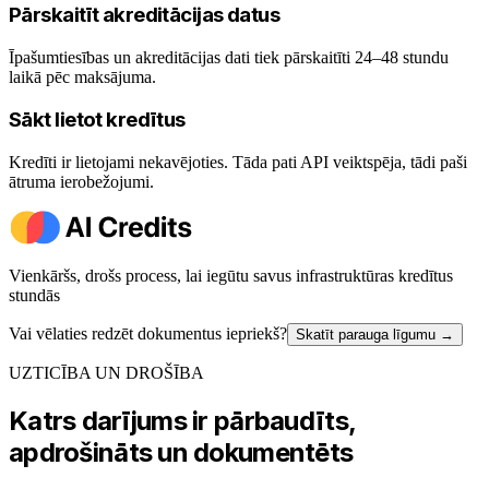
Pārskaitīt akreditācijas datus
Īpašumtiesības un akreditācijas dati tiek pārskaitīti 24–48 stundu
laikā pēc maksājuma.
Sākt lietot kredītus
Kredīti ir lietojami nekavējoties. Tāda pati API veiktspēja, tādi paši
ātruma ierobežojumi.
Vienkāršs, drošs process, lai iegūtu savus infrastruktūras kredītus
stundās
Vai vēlaties redzēt dokumentus iepriekš?
Skatīt parauga līgumu
→
UZTICĪBA UN DROŠĪBA
Katrs darījums ir pārbaudīts,
apdrošināts un dokumentēts