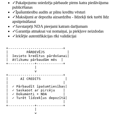
✓
Pakalpojumu sniedzēja pārbaude pirms katra piedāvājuma
publicēšanas
✓
Īpašumtiesību audits ar pilnu kredītu vēsturi
✓
Maksājumi ar depozīta aizsardzību - līdzekļi tiek turēti līdz
apstiprināšanai
✓
Savstarpēji NDA pieejami katram darījumam
✓
Garantija atmaksai vai nomaiņai, ja piekļuve neizdodas
✓
Iekšējie autentifikācijas rīki validācijai
  +---------------------------+

  |         PĀRDEVĒJS           |

  |  Ievieto kredītus pārdošanai|

  |  Atlikumu pārbaudām mēs  |

  +-------------+-------------+

                |

                v

  +---------------------------+

  |      AI CREDITS            |

  |                           |

  |  ✓ Pārbaudīt īpašumtiesības|

  |  ✓ Saskaņot ar pircēju    |

  |  ✓ Dokumenti + NDA        |

  |  ✓ Turēt līdzekļus depozītā|

  |                           |

  +-------------+-------------+

                |

                v
