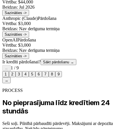
Vērtība:
$44,000
Beidzas:
Jul 2026
Sazināties ->
Anthropic (Claude)
Pārdošana
Vērtība:
$3,000
Beidzas:
Nav derīguma termiņa
Sazināties ->
OpenAI
Pārdošana
Vērtība:
$3,000
Beidzas:
Nav derīguma termiņa
Sazināties ->
Ir kredīti pārdošanai?
Sākt pārdošanu
→
1
/
9
←
1
2
3
4
5
6
7
8
9
→
PROCESS
No pieprasījuma līdz kredītiem 24
stundās
Seši soļi. Pilnībā pārbaudīti pārdevēji. Maksājumi ar depozīta
aizsardzību. Nekādu pārsteigumu.