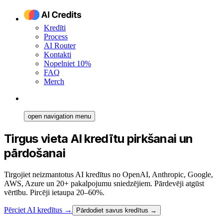
Kredīti
Process
AI Router
Kontakti
Nopelniet 10%
FAQ
Merch
open navigation menu
Tirgus vieta AI kredītu pirkšanai un
pārdošanai
Tirgojiet neizmantotus AI kredītus no OpenAI, Anthropic, Google,
AWS, Azure un 20+ pakalpojumu sniedzējiem. Pārdevēji atgūst
vērtību. Pircēji ietaupa 20–60%.
Pērciet AI kredītus
→
Pārdodiet savus kredītus →