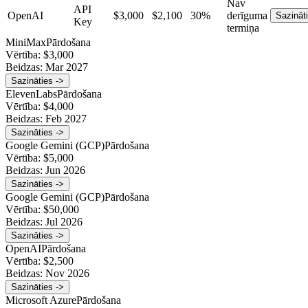
Nav
API
OpenAI
$3,000
$2,100
30%
derīguma
Sazināt
Key
termiņa
MiniMax
Pārdošana
Vērtība:
$3,000
Beidzas:
Mar 2027
Sazināties ->
ElevenLabs
Pārdošana
Vērtība:
$4,000
Beidzas:
Feb 2027
Sazināties ->
Google Gemini (GCP)
Pārdošana
Vērtība:
$5,000
Beidzas:
Jun 2026
Sazināties ->
Google Gemini (GCP)
Pārdošana
Vērtība:
$50,000
Beidzas:
Jul 2026
Sazināties ->
OpenAI
Pārdošana
Vērtība:
$2,500
Beidzas:
Nov 2026
Sazināties ->
Microsoft Azure
Pārdošana