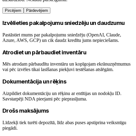
Pircējiem
Pārdevējiem
Izvēlieties pakalpojumu sniedzēju un daudzumu
Pastāstiet mums par pakalpojumu sniedzēju (OpenAI, Claude,
Azure, AWS, GCP) un cik daudz kredītu jums nepieciešams.
Atrodiet un pārbaudiet inventāru
Mēs atrodam pārbaudītu inventāru un kopīgojam ekrānuzņēmumus
vai pēc izvēles tikai lasīšanas piekļuvi testēšanas atslēgām.
Dokumentācija un rēķins
Aizpildiet dokumentāciju un rēķinu ar entītijas un nodokļu ID.
Savstarpēji NDA pieejami pēc pieprasījuma.
Drošs maksājums
Līdzekļi tiek turēti depozītā, līdz abas puses apstiprina veiksmīgu
piegādi.