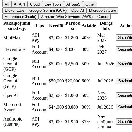
All
AI API
Cloud
Dev Tools
AI SaaS
Other
ElevenLabs
Google Gemini (GCP)
OpenAI
Microsoft Azure
Anthropic (Claude)
Amazon Web Services (AWS)
Cursor
Pakalpojumu
Pārdod
Derīgs
Tips
Kredīti
Atlaide
Actio
sniedzējs
par
līdz
API
Mar
MiniMax
$3,000
$1,800
40%
Sazināt
Key
2027
Full
Feb
ElevenLabs
$4,000
$800
80%
Sazināt
Account
2027
Google
Full
Gemini
$5,000
$2,500
50%
Jun 2026
Sazināt
Account
(GCP)
Google
Full
Gemini
$50,000
$20,000
60%
Jul 2026
Sazināt
Account
(GCP)
Full
Nov
OpenAI
$2,500
$1,000
60%
Sazināt
Account
2026
Microsoft
Full
$44,000
$8,800
80%
Jul 2026
Sazināt
Azure
Account
Nav
Anthropic
API
$3,000
$1,950
35%
derīguma
Sazināt
(Claude)
Key
termiņa