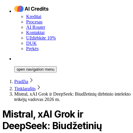
Kreditai
Procesas
AI Router
Kontaktai
Uždirbkite 10%
DUK
Prekės
open navigation menu
Pradžia
Tinklaraštis
Mistral, xAI Grok ir DeepSeek: Biudžetinių dirbtinio intelekto
teikėjų vadovas 2026 m.
Mistral, xAI Grok ir
DeepSeek: Biudžetinių