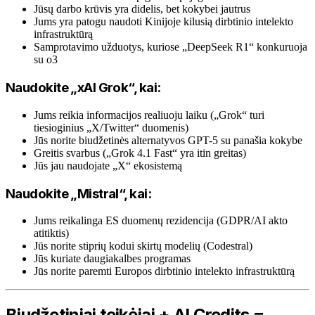
Jūsų darbo krūvis yra didelis, bet kokybei jautrus
Jums yra patogu naudoti Kinijoje kilusią dirbtinio intelekto
infrastruktūrą
Samprotavimo užduotys, kuriose „DeepSeek R1“ konkuruoja
su o3
Naudokite „xAI Grok“, kai:
Jums reikia informacijos realiuoju laiku („Grok“ turi
tiesioginius „X/Twitter“ duomenis)
Jūs norite biudžetinės alternatyvos GPT-5 su panašia kokybe
Greitis svarbus („Grok 4.1 Fast“ yra itin greitas)
Jūs jau naudojate „X“ ekosistemą
Naudokite „Mistral“, kai:
Jums reikalinga ES duomenų rezidencija (GDPR/AI akto
atitiktis)
Jūs norite stiprių kodui skirtų modelių (Codestral)
Jūs kuriate daugiakalbes programas
Jūs norite paremti Europos dirbtinio intelekto infrastruktūrą
Biudžetiniai teikėjai + AI Credits =