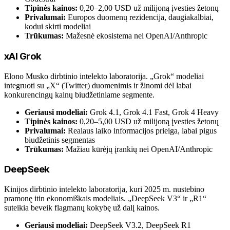
Tipinės kainos:
0,20–2,00 USD už milijoną įvesties žetonų
Privalumai:
Europos duomenų rezidencija, daugiakalbiai,
kodui skirti modeliai
Trūkumas:
Mažesnė ekosistema nei OpenAI/Anthropic
xAI Grok
Elono Musko dirbtinio intelekto laboratorija. „Grok“ modeliai
integruoti su „X“ (Twitter) duomenimis ir žinomi dėl labai
konkurencingų kainų biudžetiniame segmente.
Geriausi modeliai:
Grok 4.1, Grok 4.1 Fast, Grok 4 Heavy
Tipinės kainos:
0,20–5,00 USD už milijoną įvesties žetonų
Privalumai:
Realaus laiko informacijos prieiga, labai pigus
biudžetinis segmentas
Trūkumas:
Mažiau kūrėjų įrankių nei OpenAI/Anthropic
DeepSeek
Kinijos dirbtinio intelekto laboratorija, kuri 2025 m. nustebino
pramonę itin ekonomiškais modeliais. „DeepSeek V3“ ir „R1“
suteikia beveik flagmanų kokybę už dalį kainos.
Geriausi modeliai:
DeepSeek V3.2, DeepSeek R1