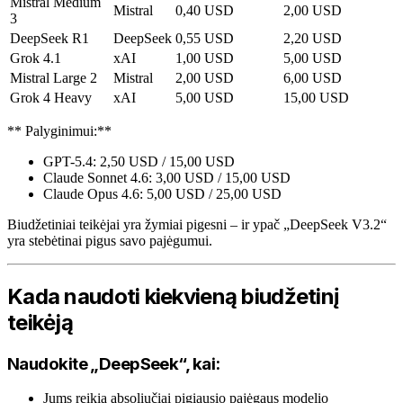
Mistral Medium
Mistral
0,40 USD
2,00 USD
3
DeepSeek R1
DeepSeek
0,55 USD
2,20 USD
Grok 4.1
xAI
1,00 USD
5,00 USD
Mistral Large 2
Mistral
2,00 USD
6,00 USD
Grok 4 Heavy
xAI
5,00 USD
15,00 USD
** Palyginimui:**
GPT-5.4: 2,50 USD / 15,00 USD
Claude Sonnet 4.6: 3,00 USD / 15,00 USD
Claude Opus 4.6: 5,00 USD / 25,00 USD
Biudžetiniai teikėjai yra žymiai pigesni – ir ypač „DeepSeek V3.2“
yra stebėtinai pigus savo pajėgumui.
Kada naudoti kiekvieną biudžetinį
teikėją
Naudokite „DeepSeek“, kai:
Jums reikia absoliučiai pigiausio pajėgaus modelio