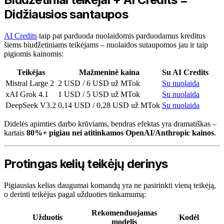
Didžiausios santaupos
AI Credits
taip pat parduoda nuolaidomis parduodamus kreditus
šiems biudžetiniams teikėjams – nuolaidos sutaupomos jau ir taip
pigiomis kainomis:
Teikėjas
Mažmeninė kaina
Su AI Credits
Mistral Large 2
2 USD / 6 USD už MTok
Su nuolaida
xAI Grok 4.1
1 USD / 5 USD už MTok
Su nuolaida
DeepSeek V3.2
0,14 USD / 0,28 USD už MTok
Su nuolaida
Didelės apimties darbo krūviams, bendras efektas yra dramatiškas –
kartais
80%+ pigiau nei atitinkamos OpenAI/Anthropic kainos
.
Protingas kelių teikėjų derinys
Pigiausias kelias daugumai komandų yra ne pasirinkti vieną teikėją,
o derinti teikėjus pagal užduoties tinkamumą:
Rekomenduojamas
Užduotis
Kodėl
modelis