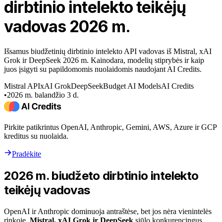
dirbtinio intelekto teikėjų
vadovas 2026 m.
Išsamus biudžetinių dirbtinio intelekto API vadovas iš Mistral, xAI
Grok ir DeepSeek 2026 m. Kainodara, modelių stiprybės ir kaip
juos įsigyti su papildomomis nuolaidomis naudojant AI Credits.
Mistral API
xAI Grok
DeepSeek
Budget AI Models
AI Credits
•
2026 m. balandžio 3 d.
Pirkite patikrintus OpenAI, Anthropic, Gemini, AWS, Azure ir GCP
kreditus su nuolaida.
Pradėkite
2026 m. biudžeto dirbtinio intelekto
teikėjų vadovas
OpenAI ir Anthropic dominuoja antraštėse, bet jos nėra vienintelės
rinkoje.
Mistral, xAI Grok ir DeepSeek
siūlo konkurencingus