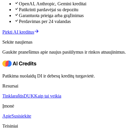
OpenAI, Anthropic, Gemini kreditai
Patikrinti pardavėjai su depozitu
Garantuota prieiga arba grąžinimas
Perdavimas per 24 valandas
Pirkti AI kreditus
Sekite naujienas
Gaukite pranešimus apie naujus pasiūlymus ir rinkos atnaujinimus.
Patikima nuolaidų DI ir debesų kreditų turgavietė.
Resursai
Tinklaraštis
DUK
Kaip tai veikia
Įmonė
Apie
Susisiekite
Teisiniai