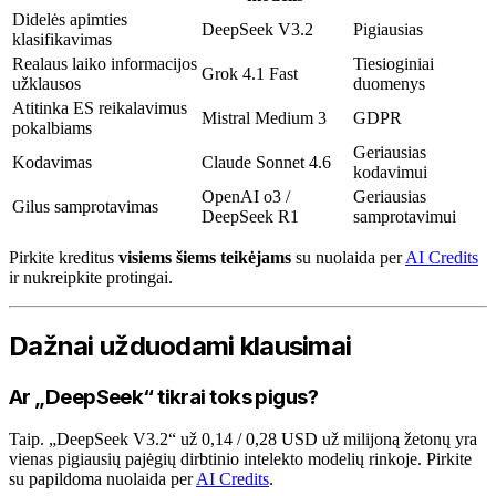
Didelės apimties
DeepSeek V3.2
Pigiausias
klasifikavimas
Realaus laiko informacijos
Tiesioginiai
Grok 4.1 Fast
užklausos
duomenys
Atitinka ES reikalavimus
Mistral Medium 3
GDPR
pokalbiams
Geriausias
Kodavimas
Claude Sonnet 4.6
kodavimui
OpenAI o3 /
Geriausias
Gilus samprotavimas
DeepSeek R1
samprotavimui
Pirkite kreditus
visiems šiems teikėjams
su nuolaida per
AI Credits
ir nukreipkite protingai.
Dažnai užduodami klausimai
Ar „DeepSeek“ tikrai toks pigus?
Taip. „DeepSeek V3.2“ už 0,14 / 0,28 USD už milijoną žetonų yra
vienas pigiausių pajėgių dirbtinio intelekto modelių rinkoje. Pirkite
su papildoma nuolaida per
AI Credits
.