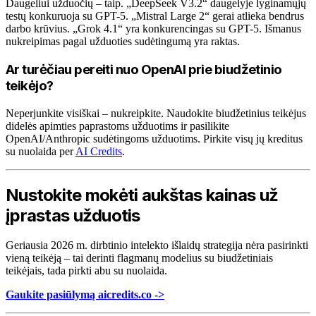
Daugeliui užduočių – taip. „DeepSeek V3.2“ daugelyje lyginamųjų
testų konkuruoja su GPT-5. „Mistral Large 2“ gerai atlieka bendrus
darbo krūvius. „Grok 4.1“ yra konkurencingas su GPT-5. Išmanus
nukreipimas pagal užduoties sudėtingumą yra raktas.
Ar turėčiau pereiti nuo OpenAI prie biudžetinio
teikėjo?
Neperjunkite visiškai – nukreipkite. Naudokite biudžetinius teikėjus
didelės apimties paprastoms užduotims ir pasilikite
OpenAI/Anthropic sudėtingoms užduotims. Pirkite visų jų kreditus
su nuolaida per
AI Credits
.
Nustokite mokėti aukštas kainas už
įprastas užduotis
Geriausia 2026 m. dirbtinio intelekto išlaidų strategija nėra pasirinkti
vieną teikėją – tai derinti flagmanų modelius su biudžetiniais
teikėjais, tada pirkti abu su nuolaida.
Gaukite pasiūlymą aicredits.co ->