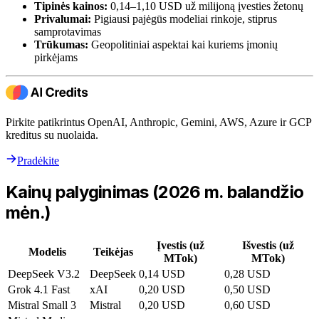
Tipinės kainos:
0,14–1,10 USD už milijoną įvesties žetonų
Privalumai:
Pigiausi pajėgūs modeliai rinkoje, stiprus
samprotavimas
Trūkumas:
Geopolitiniai aspektai kai kuriems įmonių
pirkėjams
Pirkite patikrintus OpenAI, Anthropic, Gemini, AWS, Azure ir GCP
kreditus su nuolaida.
Pradėkite
Kainų palyginimas (2026 m. balandžio
mėn.)
Įvestis (už
Išvestis (už
Modelis
Teikėjas
MTok)
MTok)
DeepSeek V3.2
DeepSeek
0,14 USD
0,28 USD
Grok 4.1 Fast
xAI
0,20 USD
0,50 USD
Mistral Small 3
Mistral
0,20 USD
0,60 USD