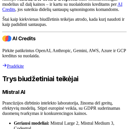
modelius už dalį kainos – ir kartu su nuolaidomis kreditams per
AI
Credits
, jos suteikia didelių santaupų sąmoningoms komandoms.
Štai kaip kiekvienas biudžetinis teikėjas atrodo, kada kurį naudoti ir
kaip padidinti santaupas.
Pirkite patikrintus OpenAI, Anthropic, Gemini, AWS, Azure ir GCP
kreditus su nuolaida.
Pradėkite
Trys biudžetiniai teikėjai
Mistral AI
Prancūzijos dirbtinio intelekto laboratorija, žinoma dėl greitų,
efektyvių modelių. Stipri europinė veikla, su GDPR suderinamas
duomenų tvarkymas ir konkurencingos kainos.
Geriausi modeliai:
Mistral Large 2, Mistral Medium 3,
Codestral