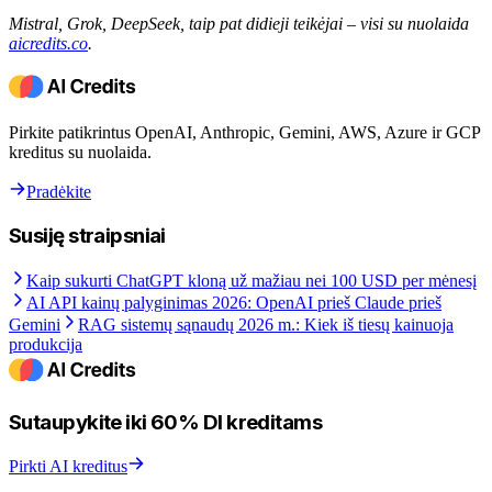
Mistral, Grok, DeepSeek, taip pat didieji teikėjai – visi su nuolaida
aicredits.co
.
Pirkite patikrintus OpenAI, Anthropic, Gemini, AWS, Azure ir GCP
kreditus su nuolaida.
Pradėkite
Susiję straipsniai
Kaip sukurti ChatGPT kloną už mažiau nei 100 USD per mėnesį
AI API kainų palyginimas 2026: OpenAI prieš Claude prieš
Gemini
RAG sistemų sąnaudų 2026 m.: Kiek iš tiesų kainuoja
produkcija
Sutaupykite iki 60% DI kreditams
Pirkti AI kreditus