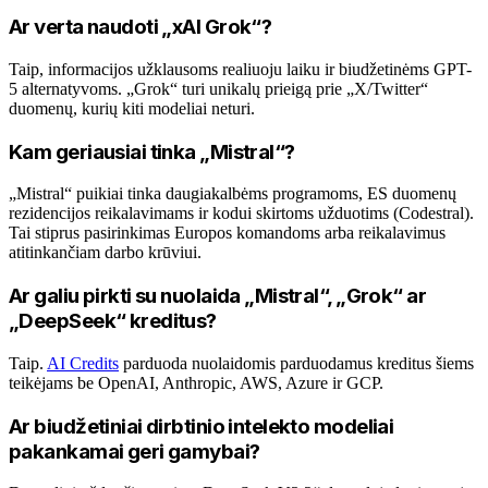
Ar verta naudoti „xAI Grok“?
Taip, informacijos užklausoms realiuoju laiku ir biudžetinėms GPT-
5 alternatyvoms. „Grok“ turi unikalų prieigą prie „X/Twitter“
duomenų, kurių kiti modeliai neturi.
Kam geriausiai tinka „Mistral“?
„Mistral“ puikiai tinka daugiakalbėms programoms, ES duomenų
rezidencijos reikalavimams ir kodui skirtoms užduotims (Codestral).
Tai stiprus pasirinkimas Europos komandoms arba reikalavimus
atitinkančiam darbo krūviui.
Ar galiu pirkti su nuolaida „Mistral“, „Grok“ ar
„DeepSeek“ kreditus?
Taip.
AI Credits
parduoda nuolaidomis parduodamus kreditus šiems
teikėjams be OpenAI, Anthropic, AWS, Azure ir GCP.
Ar biudžetiniai dirbtinio intelekto modeliai
pakankamai geri gamybai?