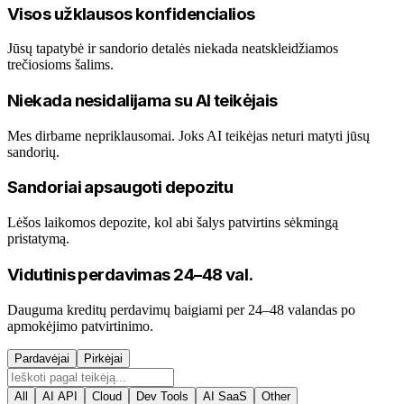
Visos užklausos konfidencialios
Jūsų tapatybė ir sandorio detalės niekada neatskleidžiamos
trečiosioms šalims.
Niekada nesidalijama su AI teikėjais
Mes dirbame nepriklausomai. Joks AI teikėjas neturi matyti jūsų
sandorių.
Sandoriai apsaugoti depozitu
Lėšos laikomos depozite, kol abi šalys patvirtins sėkmingą
pristatymą.
Vidutinis perdavimas 24–48 val.
Dauguma kreditų perdavimų baigiami per 24–48 valandas po
apmokėjimo patvirtinimo.
Pardavėjai
Pirkėjai
All
AI API
Cloud
Dev Tools
AI SaaS
Other