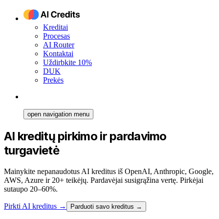
Kreditai
Procesas
AI Router
Kontaktai
Uždirbkite 10%
DUK
Prekės
open navigation menu
AI kreditų pirkimo ir pardavimo
turgavietė
Mainykite nepanaudotus AI kreditus iš OpenAI, Anthropic, Google,
AWS, Azure ir 20+ teikėjų. Pardavėjai susigrąžina vertę. Pirkėjai
sutaupo 20–60%.
Pirkti AI kreditus
→
Parduoti savo kreditus →