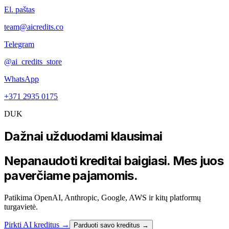
El. paštas
team@aicredits.co
Telegram
@ai_credits_store
WhatsApp
+371 2935 0175
DUK
Dažnai užduodami klausimai
Nepanaudoti kreditai baigiasi. Mes juos
paverčiame pajamomis.
Patikima OpenAI, Anthropic, Google, AWS ir kitų platformų
turgavietė.
Pirkti AI kreditus
→
Parduoti savo kreditus →