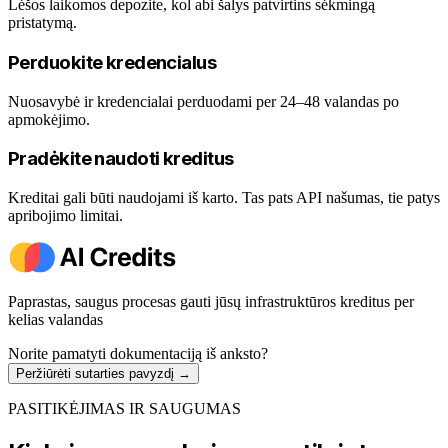
Lėšos laikomos depozite, kol abi šalys patvirtins sėkmingą
pristatymą.
Perduokite kredencialus
Nuosavybė ir kredencialai perduodami per 24–48 valandas po
apmokėjimo.
Pradėkite naudoti kreditus
Kreditai gali būti naudojami iš karto. Tas pats API našumas, tie patys
apribojimo limitai.
Paprastas, saugus procesas gauti jūsų infrastruktūros kreditus per
kelias valandas
Norite pamatyti dokumentaciją iš anksto?
Peržiūrėti sutarties pavyzdį
→
PASITIKĖJIMAS IR SAUGUMAS