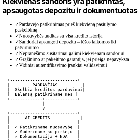
Kiekvienas sandoris yra patikrintas,
apsaugotas depozitu ir dokumentuotas
✓
Pardavėjo patikrinimas prieš kiekvieną pasiūlymo
paskelbimą
✓
Nuosavybės auditas su visa kredito istorija
✓
Sandoriai apsaugoti depozitu – lėšos laikomos iki
patvirtinimo
✓
Nepranešimo susitarimai galimi kiekvienam sandoriui
✓
Grąžinimo ar pakeitimo garantija, jei prieiga nepavyksta
✓
Vidiniai autentifikavimo įrankiai validavimui
  +---------------------------+

  |         PARDAVĖJAS          |

  |  Skelbia kreditus pardavimui|

  |  Balansą patikriname mes |

  +-------------+-------------+

                |

                v

  +---------------------------+

  |      AI CREDITS            |

  |                           |

  |  ✓ Patikriname nuosavybę  |

  |  ✓ Suderiname su pirkėju  |

  |  ✓ Dokumentacija + NDA    |
