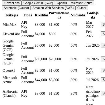
ElevenLabs
Google Gemini (GCP)
OpenAI
Microsoft Azure
Anthropic (Claude)
Amazon Web Services (AWS)
Cursor
Parduodama
Galioja
Teikėjas
Tipas
Kreditai
Nuolaida
už
iki
API
Mar
MiniMax
$3,000
$1,800
40%
S
Key
2027
Full
Feb
ElevenLabs
$4,000
$800
80%
S
Account
2027
Google
Full
Gemini
$5,000
$2,500
50%
Jun 2026
S
Account
(GCP)
Google
Full
Gemini
$50,000
$20,000
60%
Jul 2026
S
Account
(GCP)
Full
Nov
OpenAI
$2,500
$1,000
60%
S
Account
2026
Microsoft
Full
$44,000
$8,800
80%
Jul 2026
S
Azure
Account
Nėra
Anthropic
API
galiojimo
$3,000
$1,950
35%
S
(Claude)
Key
pabaigos
datos
Nėra