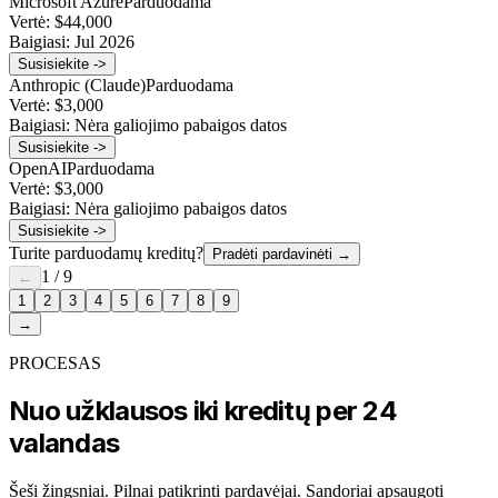
Microsoft Azure
Parduodama
Vertė:
$44,000
Baigiasi:
Jul 2026
Susisiekite ->
Anthropic (Claude)
Parduodama
Vertė:
$3,000
Baigiasi:
Nėra galiojimo pabaigos datos
Susisiekite ->
OpenAI
Parduodama
Vertė:
$3,000
Baigiasi:
Nėra galiojimo pabaigos datos
Susisiekite ->
Turite parduodamų kreditų?
Pradėti pardavinėti
→
1
/
9
←
1
2
3
4
5
6
7
8
9
→
PROCESAS
Nuo užklausos iki kreditų per 24
valandas
Šeši žingsniai. Pilnai patikrinti pardavėjai. Sandoriai apsaugoti