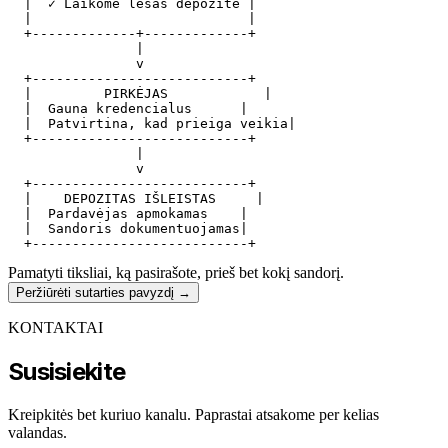
  |  ✓ Laikome lėšas depozite |

  |                           |

  +-------------+-------------+

                |

                v

  +---------------------------+

  |         PIRKĖJAS            |

  |  Gauna kredencialus      |

  |  Patvirtina, kad prieiga veikia|

  +---------------------------+

                |

                v

  +---------------------------+

  |    DEPOZITAS IŠLEISTAS     |

  |  Pardavėjas apmokamas    |

  |  Sandoris dokumentuojamas|

Pamatyti tiksliai, ką pasirašote, prieš bet kokį sandorį.
Peržiūrėti sutarties pavyzdį
→
KONTAKTAI
Susisiekite
Kreipkitės bet kuriuo kanalu. Paprastai atsakome per kelias
valandas.