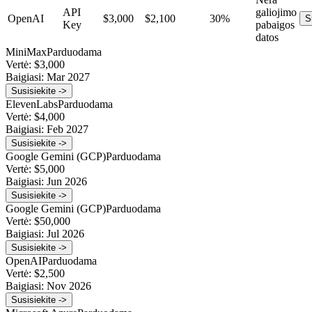
API
galiojimo
OpenAI
$3,000
$2,100
30%
S
Key
pabaigos
datos
MiniMax
Parduodama
Vertė:
$3,000
Baigiasi:
Mar 2027
Susisiekite ->
ElevenLabs
Parduodama
Vertė:
$4,000
Baigiasi:
Feb 2027
Susisiekite ->
Google Gemini (GCP)
Parduodama
Vertė:
$5,000
Baigiasi:
Jun 2026
Susisiekite ->
Google Gemini (GCP)
Parduodama
Vertė:
$50,000
Baigiasi:
Jul 2026
Susisiekite ->
OpenAI
Parduodama
Vertė:
$2,500
Baigiasi:
Nov 2026
Susisiekite ->