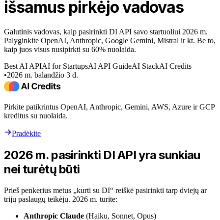
išsamus pirkėjo vadovas
Galutinis vadovas, kaip pasirinkti DI API savo startuoliui 2026 m.
Palyginkite OpenAI, Anthropic, Google Gemini, Mistral ir kt. Be to,
kaip juos visus nusipirkti su 60% nuolaida.
Best AI API
AI for Startups
AI API Guide
AI Stack
AI Credits
•
2026 m. balandžio 3 d.
Pirkite patikrintus OpenAI, Anthropic, Gemini, AWS, Azure ir GCP
kreditus su nuolaida.
Pradėkite
2026 m. pasirinkti DI API yra sunkiau
nei turėtų būti
Prieš penkerius metus „kurti su DI“ reiškė pasirinkti tarp dviejų ar
trijų paslaugų teikėjų. 2026 m. turite:
Anthropic Claude
(Haiku, Sonnet, Opus)