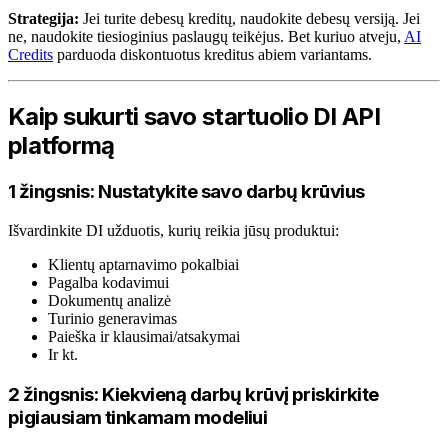
Strategija:
Jei turite debesų kreditų, naudokite debesų versiją. Jei
ne, naudokite tiesioginius paslaugų teikėjus. Bet kuriuo atveju,
AI
Credits
parduoda diskontuotus kreditus abiem variantams.
Kaip sukurti savo startuolio DI API
platformą
1 žingsnis: Nustatykite savo darbų krūvius
Išvardinkite DI užduotis, kurių reikia jūsų produktui:
Klientų aptarnavimo pokalbiai
Pagalba kodavimui
Dokumentų analizė
Turinio generavimas
Paieška ir klausimai/atsakymai
Ir kt.
2 žingsnis: Kiekvieną darbų krūvį priskirkite
pigiausiam tinkamam modeliui