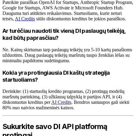
Pateikite paraiškas OpenAI for Startups, Anthropic Startup Program,
Google for Startups, AWS Activate ir Microsoft Founders Hub.
Dauguma turi atitikties reikalavimus. Startuoliams, kurie neturi
teisės,
AI Credits
siūlo diskontuotus kreditus be jokios paraiškos.
Ar turėčiau naudoti tik vieną DI paslaugų teikėją,
kad būtų paprasčiau?
Ne. Kainų skirtumas tarp paslaugų teikėjų yra 5-10 kartų panašioms
užduotims. Daug paslaugų teikėjų maršrutų taupo ženklias lėšas su
minimaliu papildomu sudėtingumu.
Kokia yra protingiausia DI kaštų strategija
startuoliams?
Derinkite: (1) startuolių kredito programas, (2) protingą modelių
maršrutų parinkimą, (3) užklausų talpyklą ir partijos API, ir (4)
diskontuotus kreditus per
AI Credits
. Bendros santaupos gali siekti
80% nuo naivios mažmeninės kainos.
Sukurkite savo DI API platformą
protingai