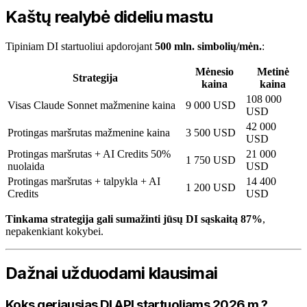
Kaštų realybė dideliu mastu
Tipiniam DI startuoliui apdorojant
500 mln. simbolių/mėn.
:
Mėnesio
Metinė
Strategija
kaina
kaina
108 000
Visas Claude Sonnet mažmenine kaina
9 000 USD
USD
42 000
Protingas maršrutas mažmenine kaina
3 500 USD
USD
Protingas maršrutas + AI Credits 50%
21 000
1 750 USD
nuolaida
USD
Protingas maršrutas + talpykla + AI
14 400
1 200 USD
Credits
USD
Tinkama strategija gali sumažinti jūsų DI sąskaitą 87%
,
nepakenkiant kokybei.
Dažnai užduodami klausimai
Koks geriausias DI API startuoliams 2026 m.?