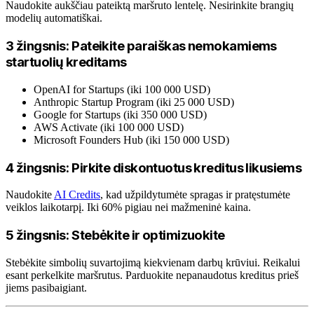
Naudokite aukščiau pateiktą maršruto lentelę. Nesirinkite brangių
modelių automatiškai.
3 žingsnis: Pateikite paraiškas nemokamiems
startuolių kreditams
OpenAI for Startups (iki 100 000 USD)
Anthropic Startup Program (iki 25 000 USD)
Google for Startups (iki 350 000 USD)
AWS Activate (iki 100 000 USD)
Microsoft Founders Hub (iki 150 000 USD)
4 žingsnis: Pirkite diskontuotus kreditus likusiems
Naudokite
AI Credits
, kad užpildytumėte spragas ir pratęstumėte
veiklos laikotarpį. Iki 60% pigiau nei mažmeninė kaina.
5 žingsnis: Stebėkite ir optimizuokite
Stebėkite simbolių suvartojimą kiekvienam darbų krūviui. Reikalui
esant perkelkite maršrutus. Parduokite nepanaudotus kreditus prieš
jiems pasibaigiant.