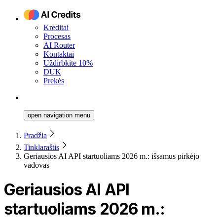
Kreditai
Procesas
AI Router
Kontaktai
Uždirbkite 10%
DUK
Prekės
open navigation menu
Pradžia
Tinklaraštis
Geriausios AI API startuoliams 2026 m.: išsamus pirkėjo
vadovas
Geriausios AI API
startuoliams 2026 m.: