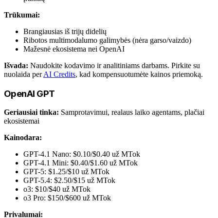
Trūkumai:
Brangiausias iš trijų didelių
Ribotos multimodalumo galimybės (nėra garso/vaizdo)
Mažesnė ekosistema nei OpenAI
Išvada:
Naudokite kodavimo ir analitiniams darbams. Pirkite su
nuolaida per
AI Credits
, kad kompensuotumėte kainos priemoką.
OpenAI GPT
Geriausiai tinka:
Samprotavimui, realaus laiko agentams, plačiai
ekosistemai
Kainodara:
GPT-4.1 Nano: $0.10/$0.40 už MTok
GPT-4.1 Mini: $0.40/$1.60 už MTok
GPT-5: $1.25/$10 už MTok
GPT-5.4: $2.50/$15 už MTok
o3: $10/$40 už MTok
o3 Pro: $150/$600 už MTok
Privalumai: