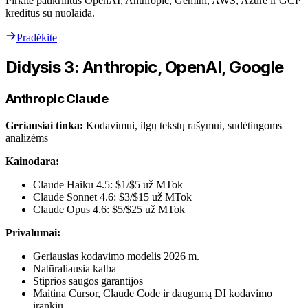
Pirkite patikrintus OpenAI, Anthropic, Gemini, AWS, Azure ir GCP
kreditus su nuolaida.
Pradėkite
Didysis 3: Anthropic, OpenAI, Google
Anthropic Claude
Geriausiai tinka:
Kodavimui, ilgų tekstų rašymui, sudėtingoms
analizėms
Kainodara:
Claude Haiku 4.5: $1/$5 už MTok
Claude Sonnet 4.6: $3/$15 už MTok
Claude Opus 4.6: $5/$25 už MTok
Privalumai:
Geriausias kodavimo modelis 2026 m.
Natūraliausia kalba
Stiprios saugos garantijos
Maitina Cursor, Claude Code ir daugumą DI kodavimo
įrankių