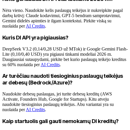
Nėra vieno. Naudokite kelis paslaugų teikėjus ir nukreipkite pagal
darbų krūvį: Claude kodavimui, GPT-5 bendram samprotavimui,
Gemini didelės apimties ir ilgam kontekstui. Pirkite viską su
nuolaida per
AI Credits
.
Kuris DI API yra pigiausias?
DeepSeek V3.2 (0,14/0,28 USD už MTok) ir Google Gemini Flash-
Lite (0,10/0,40 USD) yra pigiausi tinkami modeliai 2026 m.
Daugiausiai sutaupydami, pirkite bet kurio paslaugų teikėjo kreditus
su 60% nuolaida per
AI Credits
.
Ar turėčiau naudoti tiesioginius paslaugų teikėjus
ar debesų (Bedrock/Azure)?
Naudokite debesų paslaugas, jei turite debesų kreditų (AWS
Activate, Founders Hub, Google for Startups). Kitu atveju
naudokite tiesioginius paslaugų teikėjus. Abu variantai yra su
nuolaida per
AI Credits
.
Kaip startuolis gali gauti nemokamų DI kreditų?