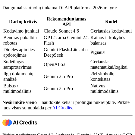
Daugumai startuolių tinkama DI API platforma 2026 m. yra:
Rekomenduojamas
Darbų krūvis
Kodėl
API
Kodavimo įrankiai
Claude Sonnet 4.6
Geriausias kodavimui
Bendras pokalbių
GPT-5 arba Gemini 2.5
Kainos ir kokybės
robotas
Flash
balansas
Didelės apimties
Gemini Flash-Lite arba
Pigiausi
apdorojimas
DeepSeek
Sudėtingas
Geriausias
OpenAI o3
samprotavimas
matematikai/logikai
Ilgų dokumentų
2M simbolių
Gemini 2.5 Pro
analizė
kontekstas
Balsas /
Nativus
Gemini 2.5 Pro
multimodalinis
multimodalinis
Nesirinkite vieno
– naudokite kelis ir protingai nukreipkite. Pirkite
juos visus su nuolaida per
AI Credits
.