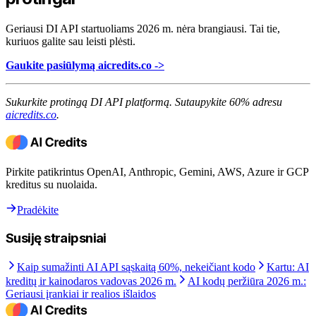
Geriausi DI API startuoliams 2026 m. nėra brangiausi. Tai tie,
kuriuos galite sau leisti plėsti.
Gaukite pasiūlymą aicredits.co ->
Sukurkite protingą DI API platformą. Sutaupykite 60% adresu
aicredits.co
.
Pirkite patikrintus OpenAI, Anthropic, Gemini, AWS, Azure ir GCP
kreditus su nuolaida.
Pradėkite
Susiję straipsniai
Kaip sumažinti AI API sąskaitą 60%, nekeičiant kodo
Kartu: AI
kreditų ir kainodaros vadovas 2026 m.
AI kodų peržiūra 2026 m.:
Geriausi įrankiai ir realios išlaidos