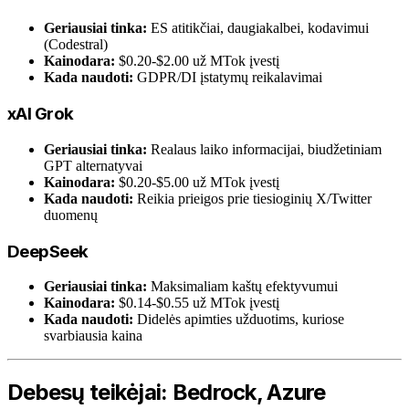
Geriausiai tinka:
ES atitikčiai, daugiakalbei, kodavimui
(Codestral)
Kainodara:
$0.20-$2.00 už MTok įvestį
Kada naudoti:
GDPR/DI įstatymų reikalavimai
xAI Grok
Geriausiai tinka:
Realaus laiko informacijai, biudžetiniam
GPT alternatyvai
Kainodara:
$0.20-$5.00 už MTok įvestį
Kada naudoti:
Reikia prieigos prie tiesioginių X/Twitter
duomenų
DeepSeek
Geriausiai tinka:
Maksimaliam kaštų efektyvumui
Kainodara:
$0.14-$0.55 už MTok įvestį
Kada naudoti:
Didelės apimties užduotims, kuriose
svarbiausia kaina
Debesų teikėjai: Bedrock, Azure