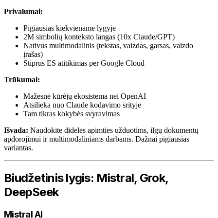
Privalumai:
Pigiausias kiekviename lygyje
2M simbolių konteksto langas (10x Claude/GPT)
Nativus multimodalinis (tekstas, vaizdas, garsas, vaizdo
įrašas)
Stiprus ES atitikimas per Google Cloud
Trūkumai:
Mažesnė kūrėjų ekosistema nei OpenAI
Atsilieka nuo Claude kodavimo srityje
Tam tikras kokybės svyravimas
Išvada:
Naudokite didelės apimties užduotims, ilgų dokumentų
apdorojimui ir multimodaliniams darbams. Dažnai pigiausias
variantas.
Biudžetinis lygis: Mistral, Grok,
DeepSeek
Mistral AI