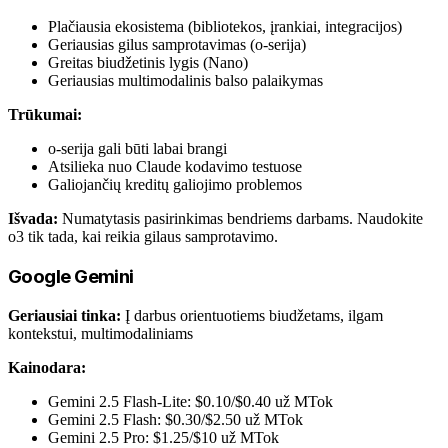
Plačiausia ekosistema (bibliotekos, įrankiai, integracijos)
Geriausias gilus samprotavimas (o-serija)
Greitas biudžetinis lygis (Nano)
Geriausias multimodalinis balso palaikymas
Trūkumai:
o-serija gali būti labai brangi
Atsilieka nuo Claude kodavimo testuose
Galiojančių kreditų galiojimo problemos
Išvada:
Numatytasis pasirinkimas bendriems darbams. Naudokite
o3 tik tada, kai reikia gilaus samprotavimo.
Google Gemini
Geriausiai tinka:
Į darbus orientuotiems biudžetams, ilgam
kontekstui, multimodaliniams
Kainodara:
Gemini 2.5 Flash-Lite: $0.10/$0.40 už MTok
Gemini 2.5 Flash: $0.30/$2.50 už MTok
Gemini 2.5 Pro: $1.25/$10 už MTok