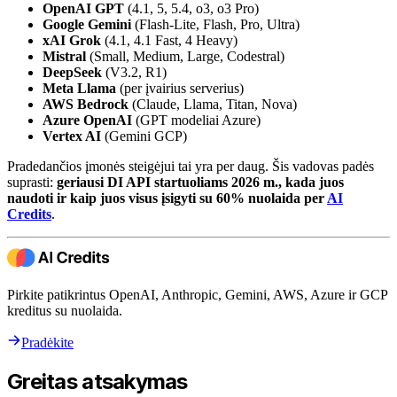
OpenAI GPT
(4.1, 5, 5.4, o3, o3 Pro)
Google Gemini
(Flash-Lite, Flash, Pro, Ultra)
xAI Grok
(4.1, 4.1 Fast, 4 Heavy)
Mistral
(Small, Medium, Large, Codestral)
DeepSeek
(V3.2, R1)
Meta Llama
(per įvairius serverius)
AWS Bedrock
(Claude, Llama, Titan, Nova)
Azure OpenAI
(GPT modeliai Azure)
Vertex AI
(Gemini GCP)
Pradedančios įmonės steigėjui tai yra per daug. Šis vadovas padės
suprasti:
geriausi DI API startuoliams 2026 m., kada juos
naudoti ir kaip juos visus įsigyti su 60% nuolaida per
AI
Credits
.
Pirkite patikrintus OpenAI, Anthropic, Gemini, AWS, Azure ir GCP
kreditus su nuolaida.
Pradėkite
Greitas atsakymas