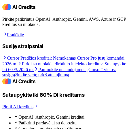
Pirkite patikrintus OpenAI, Anthropic, Gemini, AWS, Azure ir GCP
kreditus su nuolaida.
Pradėkite
Susiję straipsniai
Cursor Pradžios kreditai: Nemokamas Cursor Pro jūsų komandai
2026 m.
Pirkti su nuolaida dirbtinio intelekto kreditus: Sutaupykite
iki 60 % 2026 m.
Parduokite nenaudojamus „Cursor“ vietos:
susigrąžinkite vertę prieš atnaujinimą
Sutaupykite iki 60% DI kreditams
Pirkti AI kreditus
OpenAI, Anthropic, Gemini kreditai
Patikrinti pardavėjai su depozitu
Garantuota prieiga arba grąžinimas