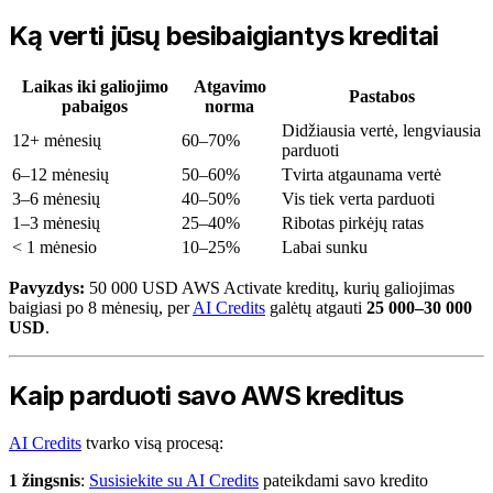
Ką verti jūsų besibaigiantys kreditai
Laikas iki galiojimo
Atgavimo
Pastabos
pabaigos
norma
Didžiausia vertė, lengviausia
12+ mėnesių
60–70%
parduoti
6–12 mėnesių
50–60%
Tvirta atgaunama vertė
3–6 mėnesių
40–50%
Vis tiek verta parduoti
1–3 mėnesių
25–40%
Ribotas pirkėjų ratas
< 1 mėnesio
10–25%
Labai sunku
Pavyzdys:
50 000 USD AWS Activate kreditų, kurių galiojimas
baigiasi po 8 mėnesių, per
AI Credits
galėtų atgauti
25 000–30 000
USD
.
Kaip parduoti savo AWS kreditus
AI Credits
tvarko visą procesą:
1 žingsnis
:
Susisiekite su AI Credits
pateikdami savo kredito