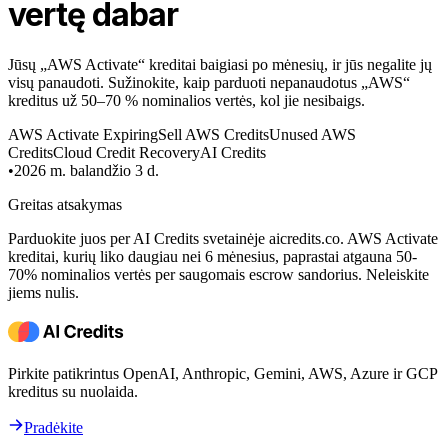
vertę dabar
Jūsų „AWS Activate“ kreditai baigiasi po mėnesių, ir jūs negalite jų
visų panaudoti. Sužinokite, kaip parduoti nepanaudotus „AWS“
kreditus už 50–70 % nominalios vertės, kol jie nesibaigs.
AWS Activate Expiring
Sell AWS Credits
Unused AWS
Credits
Cloud Credit Recovery
AI Credits
•
2026 m. balandžio 3 d.
Greitas atsakymas
Parduokite juos per AI Credits svetainėje aicredits.co. AWS Activate
kreditai, kurių liko daugiau nei 6 mėnesius, paprastai atgauna 50-
70% nominalios vertės per saugomais escrow sandorius. Neleiskite
jiems nulis.
Pirkite patikrintus OpenAI, Anthropic, Gemini, AWS, Azure ir GCP
kreditus su nuolaida.
Pradėkite