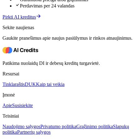
Perdavimas per 24 valandas
Pirkti AI kreditus
Sekite naujienas
Gaukite pranešimus apie naujus pasiūlymus ir rinkos atnaujinimus.
Patikima nuolaidų DI ir debesų kreditų turgavietė.
Resursai
Tinklaraštis
DUK
Kaip tai veikia
Įmonė
Apie
Susisiekite
Teisiniai
Naudojimo sąlygos
Privatumo politika
Grąžinimo politika
Slapukų
politika
Partnerių sąlygos