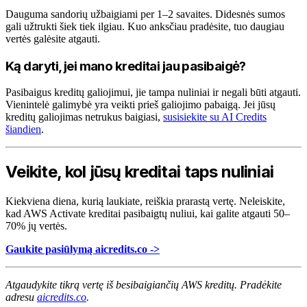
Dauguma sandorių užbaigiami per 1–2 savaites. Didesnės sumos
gali užtrukti šiek tiek ilgiau. Kuo anksčiau pradėsite, tuo daugiau
vertės galėsite atgauti.
Ką daryti, jei mano kreditai jau pasibaigė?
Pasibaigus kreditų galiojimui, jie tampa nuliniai ir negali būti atgauti.
Vienintelė galimybė yra veikti prieš galiojimo pabaigą. Jei jūsų
kreditų galiojimas netrukus baigiasi,
susisiekite su AI Credits
šiandien
.
Veikite, kol jūsų kreditai taps nuliniai
Kiekviena diena, kurią laukiate, reiškia prarastą vertę. Neleiskite,
kad AWS Activate kreditai pasibaigtų nuliui, kai galite atgauti 50–
70% jų vertės.
Gaukite pasiūlymą aicredits.co ->
Atgaudykite tikrą vertę iš besibaigiančių AWS kreditų. Pradėkite
adresu
aicredits.co
.