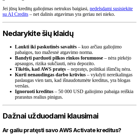
Jei jūsų kreditų galiojimas netrukus baigiasi,
nedelsdami susisiekite
su AI Credits
– net dalinis atgavimas yra geriau nei nieko.
Nedarykite šių klaidų
Laukti iki paskutinės savaitės
– kuo arčiau galiojimo
pabaigos, tuo mažesnė atgavimo norma.
Bandyti parduoti pilkos rinkos forumuose
– nėra pirkėjo
apsaugos, rizika sukčiauti, nėra depozito.
Tikėtis, kad AWS pratęs
– nepratęs, politikai išimčių nėra.
Kurti nenaudingas darbo krūvius
– vykdyti nereikalingas
paslaugas vien tam, kad išnaudotumėte kreditus, yra blogas
verslas.
Ignoruoti kreditus
– 50 000 USD galiojimo pabaiga reiškia
prarastus realius pinigus.
Dažnai užduodami klausimai
Ar galiu pratęsti savo AWS Activate kreditus?