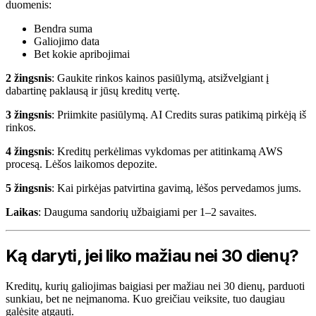
duomenis:
Bendra suma
Galiojimo data
Bet kokie apribojimai
2 žingsnis
: Gaukite rinkos kainos pasiūlymą, atsižvelgiant į
dabartinę paklausą ir jūsų kreditų vertę.
3 žingsnis
: Priimkite pasiūlymą. AI Credits suras patikimą pirkėją iš
rinkos.
4 žingsnis
: Kreditų perkėlimas vykdomas per atitinkamą AWS
procesą. Lėšos laikomos depozite.
5 žingsnis
: Kai pirkėjas patvirtina gavimą, lėšos pervedamos jums.
Laikas
: Dauguma sandorių užbaigiami per 1–2 savaites.
Ką daryti, jei liko mažiau nei 30 dienų?
Kreditų, kurių galiojimas baigiasi per mažiau nei 30 dienų, parduoti
sunkiau, bet ne neįmanoma. Kuo greičiau veiksite, tuo daugiau
galėsite atgauti.