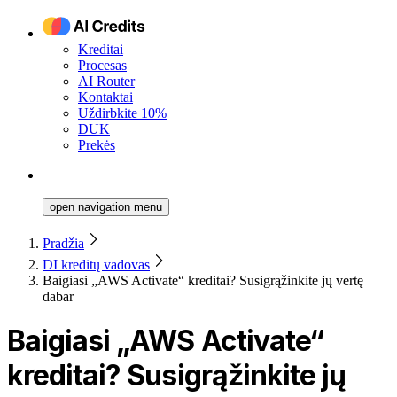
Kreditai
Procesas
AI Router
Kontaktai
Uždirbkite 10%
DUK
Prekės
open navigation menu
Pradžia
DI kreditų vadovas
Baigiasi „AWS Activate“ kreditai? Susigrąžinkite jų vertę
dabar
Baigiasi „AWS Activate“
kreditai? Susigrąžinkite jų