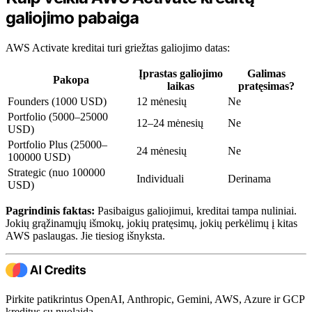
galiojimo pabaiga
AWS Activate kreditai turi griežtas galiojimo datas:
Įprastas galiojimo
Galimas
Pakopa
laikas
pratęsimas?
Founders (1000 USD)
12 mėnesių
Ne
Portfolio (5000–25000
12–24 mėnesių
Ne
USD)
Portfolio Plus (25000–
24 mėnesių
Ne
100000 USD)
Strategic (nuo 100000
Individuali
Derinama
USD)
Pagrindinis faktas:
Pasibaigus galiojimui, kreditai tampa nuliniai.
Jokių grąžinamųjų išmokų, jokių pratęsimų, jokių perkėlimų į kitas
AWS paslaugas. Jie tiesiog išnyksta.
Pirkite patikrintus OpenAI, Anthropic, Gemini, AWS, Azure ir GCP
kreditus su nuolaida.