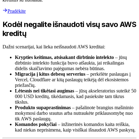
Pradėkite
Kodėl negalite išnaudoti visų savo AWS
kreditų
Dažni scenarijai, kai lieka neišnaudoti AWS kreditai:
Krypties keitimas, atsisakant dirbtinio intelekto
– jūsų
dirbtinio intelekto funkcija buvo atšaukta, jai reikalingas
didelis skaičiavimo pajėgumas nebėra būtinas.
Migracija į kitus debesų serverius
– perkėlėte paslaugas į
Vercel, Cloudflare ar kitą paslaugų teikėją dėl ekosistemos
priežasčių.
Lėtesnis nei tikėtasi augimas
– jūsų akseleratorius suteikė 50
000 USD kreditų, tikėdamasis, kad pasieksite tam tikrus
tikslus.
Produkto supaprastinimas
– pašalinote brangius mašininio
mokymosi darbo srautus arba nutraukėte priklausomybę nuo
tik AWS paslaugų.
Komandos pokyčiai
– inžinerinės komandos kaita reiškia,
kad niekas neprisimena, kaip visiškai išnaudoti AWS paskyrą.