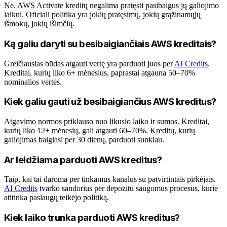
Ne. AWS Activate kreditų negalima pratęsti pasibaigus jų galiojimo
laikui. Oficiali politika yra jokių pratęsimų, jokių grąžinamųjų
išmokų, jokių išimčių.
Ką galiu daryti su besibaigiančiais AWS kreditais?
Greičiausias būdas atgauti vertę yra parduoti juos per
AI Credits
.
Kreditai, kurių liko 6+ mėnesius, paprastai atgauna 50–70%
nominalios vertės.
Kiek galiu gauti už besibaigiančius AWS kreditus?
Atgavimo normos priklauso nuo likusio laiko ir sumos. Kreditai,
kurių liko 12+ mėnesių, gali atgauti 60–70%. Kreditų, kurių
galiojimas baigiasi per 30 dienų, parduoti sunkiau.
Ar leidžiama parduoti AWS kreditus?
Taip, kai tai daroma per tinkamus kanalus su patvirtintais pirkėjais.
AI Credits
tvarko sandorius per depozitu saugomus procesus, kurie
atitinka paslaugų teikėjo politiką.
Kiek laiko trunka parduoti AWS kreditus?