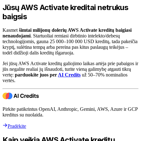
Jūsų AWS Activate kreditai netrukus
baigsis
Kasmet
šimtai milijonų dolerių AWS Activate kreditų baigiasi
nenaudojami
. Startuoliai remiasi dirbtinio intelekto/debesų
technologijomis, gauna 25 000–100 000 USD kreditų, tada pakeičia
kryptį, sulėtina tempą arba pereina pas kitus paslaugų teikėjus –
todėl didžioji dalis kreditų išgaruoja.
Jei jūsų AWS Activate kreditų galiojimo laikas artėja prie pabaigos ir
jūs negalite realiai jų išnaudoti, turite vieną galimybę atgauti tikrą
vertę:
parduokite juos per
AI Credits
už 50–70% nominalios
vertės.
Pirkite patikrintus OpenAI, Anthropic, Gemini, AWS, Azure ir GCP
kreditus su nuolaida.
Pradėkite
Kaip veikia AWS Activate kreditų