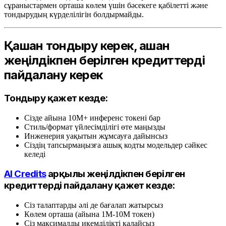
сұраныстармен орташа көлем үшін бәсекеге қабілетті және
тондырудың күрделілігін болдырмайды.
Қашан тондыру керек, қашан
жеңілдікпен берілген кредиттерді
пайдалану керек
Тондыру қажет кезде:
Сізде айына 10M+ инференс токені бар
Стиль/формат үйлесімділігі өте маңызды
Инженерия уақытын жұмсауға дайынсыз
Сіздің тапсырмаңызға ашық кодты модельдер сәйкес
келеді
AI Credits
арқылы жеңілдікпен берілген
кредиттерді пайдалану қажет кезде:
Сіз талаптарды әлі де бағалап жатырсыз
Көлем орташа (айына 1M-10M токен)
Сіз максималды икемділікті қалайсыз