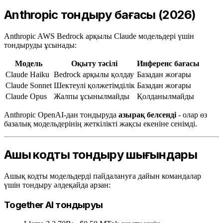
Anthropic тондыру бағасы (2026)
Anthropic AWS Bedrock арқылы Claude модельдері үшін
тондыруды ұсынады:
Модель
Оқыту тәсілі
Инференс бағасы
Claude Haiku
Bedrock арқылы қолдау
Базадан жоғары
Claude Sonnet
Шектеулі қолжетімділік
Базадан жоғары
Claude Opus
Жалпы ұсынылмайды
Қолданылмайды
Anthropic OpenAI-дан тондыруда
азырақ белсенді
- олар өз
базалық модельдерінің жеткілікті жақсы екеніне сенімді.
Ашық кодты тондыру шығындары
Ашық кодты модельдерді пайдалануға дайын командалар
үшін тондыру әлдеқайда арзан:
Together AI тондыруы