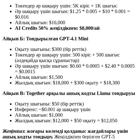
Токендер әр шақыру үшін: 5K кіріс + 1K шығыс
Әр шақыру үшін шығын: $1.25 * 0.005 + $10 * 0.001 =
$0.016
Айлық шығын: $16,000
AI Credits 50% жеңілдікпен: $8,000/ай
Айқын Б: Тондырылған GPT-4.1 Mini
Оқыту шығыны: $300 (бір реттік)
Токендер әр шақыру үшін: 500 кіріс + 500 шығыс
(әлдеқайда қысқа сұраныстар)
Әр шақыру үшін шығын: $0.60 * 0.0005 + $2.40 * 0.0005
= $0.0015
Айлық шығын: $1,500
Жылдық шығын: $18,000 + $300 оқыту = $18,300
Айқын В: Together арқылы ашық кодты Llama тондыруы
Оқыту шығыны: $50 (бір реттік)
Инференс: ~$0.001 әр шақыру үшін
Айлық шығын: $1,000
Жылдық шығын: $12,000 + $50 оқыту = $12,050
Жеңімпаз: жоғары көлемді қолданыс жағдайлары үшін
ашық кодты тондыру.
Жеңілдікпен берілген GPT-5