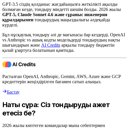
GPT-3.5 сіздің қолданыс жағдайыңызға жеткілікті ақылды
болмаған кезде, тондыру міндетті шешім болды. 2026 жылы
GPT-5, Claude Sonnet 4.6 және сұраныс инженерия
құралдарымен
тондырудың маңыздылығы әлдеқайда
күрделі.
Бұл нұсқаулық тондыру әлі де мағынасы бар кездерді, OpenAI
vs Anthropic vs ашық кодты модельдерді тондырудың нақты
шығындарын және
AI Credits
арқылы тондыру бюджетін
қалай ұзартуға болатынын қамтиды.
Расталған OpenAI, Anthropic, Gemini, AWS, Azure және GCP
кредиттерін жеңілдірілген бағамен сатып алыңыз.
Бастау
Нақты сұрақ: Сіз тондыруды қажет
етесіз бе?
2026 жылы көптеген командалар мына себептермен