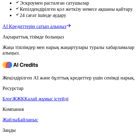
Эскроумен расталған сатушылар
Кепілдендірілген қол жеткізу немесе ақшаны қайтару
24 сағат ішінде аудару
AI Кредиттерін сатып алыңыз
Ақпараттық тізімде болыңыз
Жаңа тізілімдер мен нарық жаңартулары туралы хабарламалар
алыңыз.
Жеңілдірілген AI және бұлттық кредиттер үшін сенімді нарық.
Ресурстар
Блог
ЖЖҚ
Қалай жұмыс істейді
Компания
Жайлы
Байланыс
Заңды