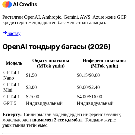
Расталған OpenAI, Anthropic, Gemini, AWS, Azure және GCP
кредиттерін жеңілдірілген бағамен сатып алыңыз.
Бастау
OpenAI тондыру бағасы (2026)
Оқыту шығыны
Инференс шығыны
Модель
(MTok үшін)
(MTok үшін)
GPT-4.1
$1.50
$0.15/$0.60
Nano
GPT-4.1
$3.00
$0.60/$2.40
Mini
GPT-4.1
$25.00
$4.00/$16.00
GPT-5
Индивидуальный
Индивидуальный
Ескерту:
Тондырылған модельдердегі инференс базалық
модельдерден
шамамен 2 есе қымбат
. Тондыру жүріс
уақытында тегін емес.