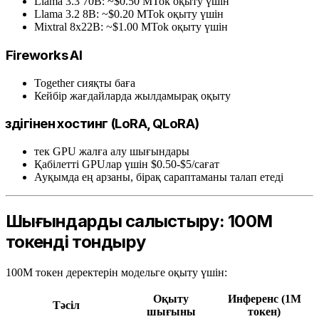
Llama 3.3 70B: ~$0.50 MTok оқыту үшін
Llama 3.2 8B: ~$0.20 MTok оқыту үшін
Mixtral 8x22B: ~$1.00 MTok оқыту үшін
Fireworks AI
Together сияқты баға
Кейбір жағдайларда жылдамырақ оқыту
Өздігінен хостинг (LoRA, QLoRA)
тек GPU жалға алу шығындары
Қабілетті GPUлар үшін $0.50-$5/сағат
Ауқымда ең арзаны, бірақ сараптаманы талап етеді
Шығындарды салыстыру: 100M
токенді тондыру
100M токен деректерін модельге оқыту үшін:
Оқыту
Инференс (1M
Тәсіл
шығыны
токен)