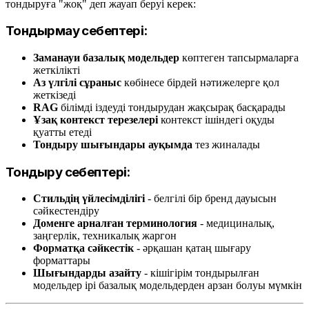
тондыруға "жоқ" деп жауап беруі керек:
Тондырмау себептері:
Заманауи базалық модельдер
көптеген тапсырмаларға
жеткілікті
Аз үлгілі сұраныс
көбінесе бірдей нәтижелерге қол
жеткізеді
RAG
білімді іздеуді тондырудан жақсырақ басқарады
Ұзақ контекст терезелері
контекст ішіндегі оқуды
қуатты етеді
Тондыру шығындары ауқымда
тез жиналады
Тондыру себептері:
Стильдің үйлесімділігі
- белгілі бір бренд дауысын
сәйкестендіру
Доменге арналған терминология
- медициналық,
заңгерлік, техникалық жаргон
Форматқа сәйкестік
- әрқашан қатаң шығару
форматтары
Шығындарды азайту
- кішігірім тондырылған
модельдер ірі базалық модельдерден арзан болуы мүмкін