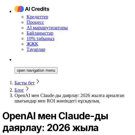
Кредиттер
Процесс
AI маршрутизаторы
Байланыстар
10% табыңыз
ЖЖҚ
Тауарлар
open navigation menu
Басты бет
Блог
OpenAI мен Claude-ды даярлау: 2026 жылға арналған
шығындар мен ROI жөніндегі нұсқаулық
OpenAI мен Claude-ды
даярлау: 2026 жылға