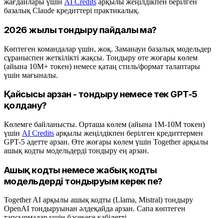
жағдайлары үшін
AI Credits
арқылы жеңілдікпен берілген
базалық Claude кредиттері практикалық.
2026 жылы тондыру пайдалы ма?
Көптеген командалар үшін, жоқ. Заманауи базалық модельдер
сұраныспен жеткілікті жақсы. Тондыру өте жоғары көлем
(айына 10M+ токен) немесе қатаң стиль/формат талаптары
үшін мағыналы.
Қайсысы арзан - тондыру немесе тек GPT-5
қолдану?
Көлемге байланысты. Орташа көлем (айына 1M-10M токен)
үшін
AI Credits
арқылы жеңілдікпен берілген кредиттермен
GPT-5 әдетте арзан. Өте жоғары көлем үшін Together арқылы
ашық кодты модельдерді тондыру ең арзан.
Ашық кодты немесе жабық кодты
модельдерді тондыруым керек пе?
Together AI арқылы ашық кодты (Llama, Mistral) тондыру
OpenAI тондыруынан әлдеқайда арзан. Сапа көптеген
тапсырмалар үшін бәсекеге қабілетті.