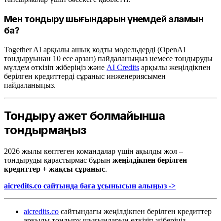
Мен тондыру шығындарын үнемдей аламын
ба?
Together AI арқылы ашық кодты модельдерді (OpenAI
тондыруынан 10 есе арзан) пайдаланыңыз немесе тондыруды
мүлдем өткізіп жіберіңіз және
AI Credits
арқылы жеңілдікпен
берілген кредиттерді сұраныс инженериясымен
пайдаланыңыз.
Тондыру қажет болмайынша
тондырмаңыз
2026 жылы көптеген командалар үшін ақылды жол –
тондыруды қарастырмас бұрын
жеңілдікпен берілген
кредиттер + жақсы сұраныс
.
aicredits.co сайтында баға ұсынысын алыңыз ->
aicredits.co
сайтындағы жеңілдікпен берілген кредиттер
арқылы тондыру шығындарын өткізіп жіберіңіз.