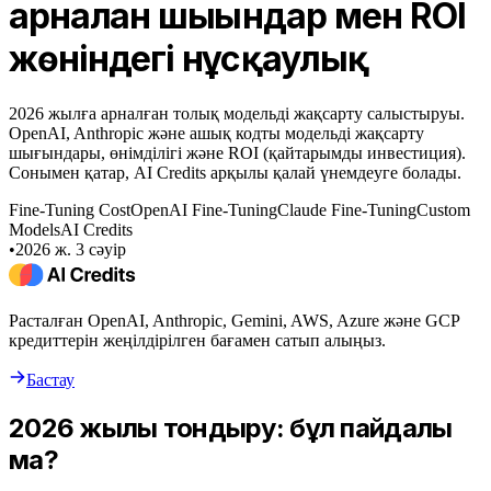
арналған шығындар мен ROI
жөніндегі нұсқаулық
2026 жылға арналған толық модельді жақсарту салыстыруы.
OpenAI, Anthropic және ашық кодты модельді жақсарту
шығындары, өнімділігі және ROI (қайтарымды инвестиция).
Сонымен қатар, AI Credits арқылы қалай үнемдеуге болады.
Fine-Tuning Cost
OpenAI Fine-Tuning
Claude Fine-Tuning
Custom
Models
AI Credits
•
2026 ж. 3 сәуір
Расталған OpenAI, Anthropic, Gemini, AWS, Azure және GCP
кредиттерін жеңілдірілген бағамен сатып алыңыз.
Бастау
2026 жылы тондыру: бұл пайдалы
ма?