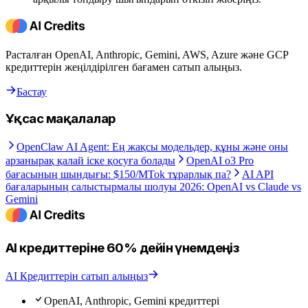
Расталған OpenAI, Anthropic, Gemini, AWS, Azure және GCP
кредиттерін жеңілдірілген бағамен сатып алыңыз.
Бастау
Ұқсас мақалалар
OpenClaw AI Agent: Ең жақсы модельдер, құны және оны
арзанырақ қалай іске қосуға болады
OpenAI o3 Pro
бағасының шындығы: $150/MTok тұрарлық па?
AI API
бағаларының салыстырмалы шолуы 2026: OpenAI vs Claude vs
Gemini
AI кредиттеріне 60% дейін үнемдеңіз
AI Кредиттерін сатып алыңыз
OpenAI, Anthropic, Gemini кредиттері