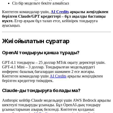
Сіз бір модельге бекіте алмайсыз
Көптеген командалар үшін,
AI Credits
арқылы жеңілдікпен
берілген Claude/GPT кредиттері – бұл ақылды бастапқы
нүкте.
Егер ауқым бұл талап етсе, кейінірек тондыруға
ауысыңыз.
Жиі қойылатын сұрақтар
OpenAI тондыруы қанша тұрады?
GPT-4.1 тондыруы – 25 доллар MTok оқыту деректері үшін.
GPT-4.1 Mini – 3 доллар. Тондырылған модельдердегі
инференс базалық бағалардан шамамен 2 есе жоғары.
Көптеген командалар үшін
AI Credits
арқылы жеңілдікпен
берілген кредиттер тиімдірек.
Claude-ды тондыруға болады ма?
Anthropic кейбір Claude модельдері үшін AWS Bedrock арқылы
шектеулі тондыруды ұсынады. Бұл OpenAI-дың тондыру
ұсыныстарынан азырақ белсенді. Көптеген қолданыс