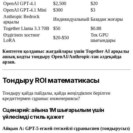
OpenAI GPT-4.1
$2,500
$20
OpenAI GPT-4.1 Mini
$300
$3
Anthropic Bedrock
Индивидуальный
Базадан жоғары
арқылы
Together Llama 3.3 70B
$50
$0.88
Өздігінен хостинг
Тек GPU
$20-$50
LoRA
шығындары
Көптеген қолданыс жағдайлары үшін Together AI арқылы
ашық кодты тондыру OpenAI/Anthropic-тан әлдеқайда
арзан.
Тондыру ROI математикасы
Тондыру қайда пайдалы, қайда жеңілдікпен берілген
кредиттермен сұраныс инженериясы?
Сценарий: айына 1M шығарылым үшін
үйлесімді стиль қажет
Айқын А: GPT-5 егжей-тегжейлі сұраныспен (тондырусыз)