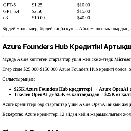
GPT-5
$1.25
$10.00
GPT-5.4
$2.50
$15.00
o3
$10.00
$40.00
Бірдей модельдер, бірдей таңба құны. Айырмашылық олардың 
Azure Founders Hub Кредитінің Арты
Мұнда Azure көптеген стартаптар үшін жеңіске жетеді:
Microso
Егер сізде $25,000-$150,000 Azure Founders Hub кредиті болса
Салыстырыңыз:
$25K Azure Founders Hub кредиттері → Azure OpenAI 
Тікелей OpenAI-де $25K өз қалтаңыздан = $25K өз қал
Azure кредиттері бар стартаптар үшін Azure OpenAI айқын жеңі
Ескертпе:
Azure кредиттері 12 айдан кейін жарамдылығын жо