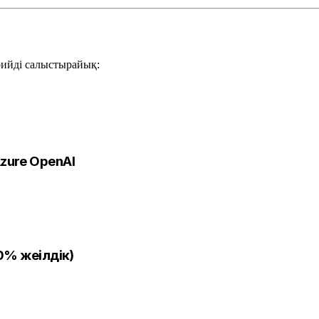
рийді салыстырайық:
zure OpenAI
0% жеңілдік)