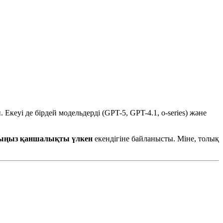
ы
. Екеуі де бірдей модельдерді (GPT-5, GPT-4.1, o-series) және
ларыңыз қаншалықты үлкен
екендігіне байланысты. Міне, толық