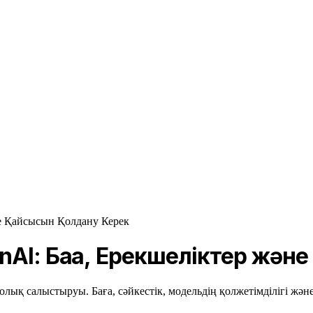
не Қайсысын Қолдану Керек
enAI: Баға, Ерекшеліктер жә
лық салыстыруы. Баға, сәйкестік, модельдің қолжетімділігі және 