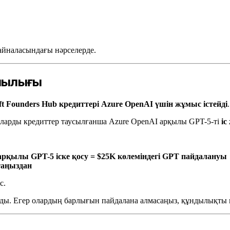
айналасындағы нәрселерде.
қшылығы
ft Founders Hub кредиттері Azure OpenAI үшін жұмыс істейді
.
, оларды кредиттер таусылғанша Azure OpenAI арқылы GPT-5-ті
іс
арқылы GPT-5 іске қосу = $25K көлеміндегі GPT пайдалануы
таңыздан
с.
яды. Егер олардың барлығын пайдалана алмасаңыз, құндылықты 