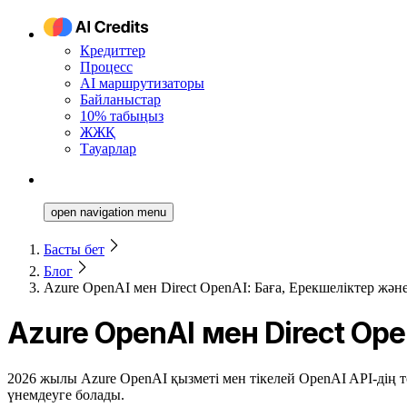
Кредиттер
Процесс
AI маршрутизаторы
Байланыстар
10% табыңыз
ЖЖҚ
Тауарлар
open navigation menu
Басты бет
Блог
Azure OpenAI мен Direct OpenAI: Баға, Ерекшеліктер жә
Azure OpenAI мен Direct Op
2026 жылы Azure OpenAI қызметі мен тікелей OpenAI API-дің то
үнемдеуге болады.