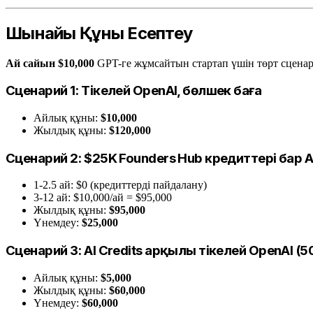
Шынайы Құны Есептеу
Ай сайын $10,000
GPT-ге жұмсайтын стартап үшін төрт сцена
Сценарий 1: Тікелей OpenAI, бөлшек баға
Айлық құны:
$10,000
Жылдық құны:
$120,000
Сценарий 2: $25K Founders Hub кредиттері бар A
1-2.5 ай: $0 (кредиттерді пайдалану)
3-12 ай: $10,000/ай = $95,000
Жылдық құны:
$95,000
Үнемдеу:
$25,000
Сценарий 3: AI Credits арқылы тікелей OpenAI (5
Айлық құны:
$5,000
Жылдық құны:
$60,000
Үнемдеу:
$60,000