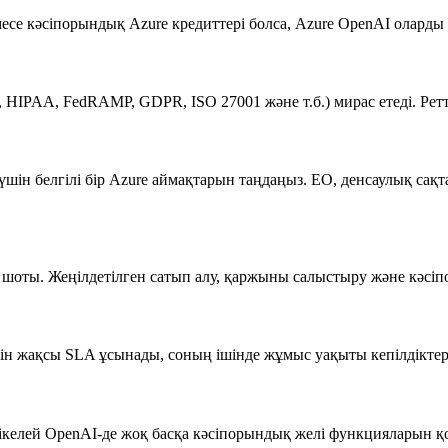
немесе кәсіпорындық Azure кредиттері болса, Azure OpenAI оларды
 HIPAA, FedRAMP, GDPR, ISO 27001 және т.б.) мирас етеді. Ретт
шін белгілі бір Azure аймақтарын таңдаңыз. ЕО, денсаулық сақт
шоты. Жеңілдетілген сатып алу, қаржыны салыстыру және кәсі
үшін жақсы SLA ұсынады, соның ішінде жұмыс уақыты кепілдікт
ікелей OpenAI-де жоқ басқа кәсіпорындық желі функцияларын қ