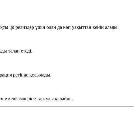
яқты ірі релиздер үшін одан да көп уақыттан кейін алады.
ды талап етеді.
рация ретінде қосылады.
ure келісімдеріне тартуды қалайды.