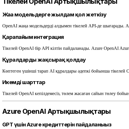
Тікелей OpenAI Артықшылықтары
Жаңа модельдерге жылдам қол жеткізу
OpenAI жаңа модельдерді алдымен тікелей API-де шығарады. A
Қарапайым интеграция
Тікелей OpenAI бір API кілтін пайдаланады. Azure OpenAI Azur
Құралдарды жақсырақ қолдау
Көптеген үшінші тарап AI құралдары әдепкі бойынша тікелей O
Икемді шарттар
Тікелей OpenAI кепілдемесіз, төлем жасаған сайын төлеу бойын
Azure OpenAI Артықшылықтары
GPT үшін Azure кредиттерін пайдаланыңыз