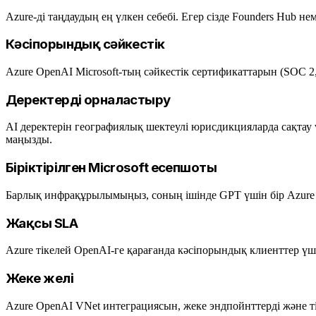
Azure-ді таңдаудың ең үлкен себебі. Егер сізде Founders Hub 
Кәсіпорындық сәйкестік
Azure OpenAI Microsoft-тың сәйкестік сертификаттарын (SOC 2,
Деректерді орналастыру
AI деректерін географиялық шектеулі юрисдикцияларда сақтау ү
маңызды.
Біріктірілген Microsoft есепшоты
Барлық инфрақұрылымыңыз, соның ішінде GPT үшін бір Azure 
Жақсы SLA
Azure тікелей OpenAI-ге қарағанда кәсіпорындық клиенттер 
Жеке желі
Azure OpenAI VNet интеграциясын, жеке эндпойнттерді және т