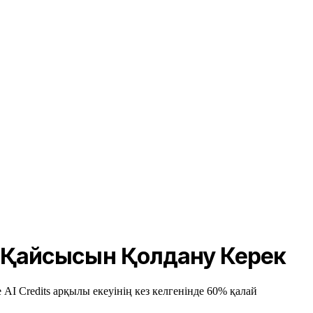
не Қайсысын Қолдану Керек
AI Credits арқылы екеуінің кез келгенінде 60% қалай