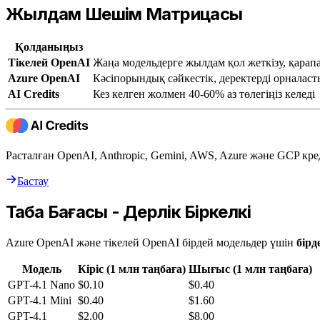
Жылдам Шешім Матрицасы
Қолданыңыз
Тікелей OpenAI
Жаңа модельдерге жылдам қол жеткізу, қарап
Azure OpenAI
Кәсіпорындық сәйкестік, деректерді орналаст
AI Credits
Кез келген жолмен 40-60% аз төлегіңіз келеді
Расталған OpenAI, Anthropic, Gemini, AWS, Azure және GCP кре
Бастау
Таңба Бағасы - Дерлік Біркелкі
Azure OpenAI және тікелей OpenAI бірдей модельдер үшін
бірд
Модель
Кіріс (1 млн таңбаға)
Шығыс (1 млн таңбаға)
GPT-4.1 Nano
$0.10
$0.40
GPT-4.1 Mini
$0.40
$1.60
GPT-4.1
$2.00
$8.00