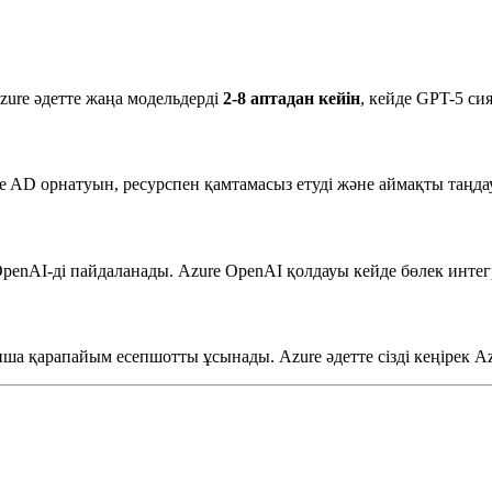
zure әдетте жаңа модельдерді
2-8 аптадан кейін
, кейде GPT-5 си
e AD орнатуын, ресурспен қамтамасыз етуді және аймақты таңдау
penAI-ді пайдаланады. Azure OpenAI қолдауы кейде бөлек интег
ша қарапайым есепшотты ұсынады. Azure әдетте сізді кеңірек Az