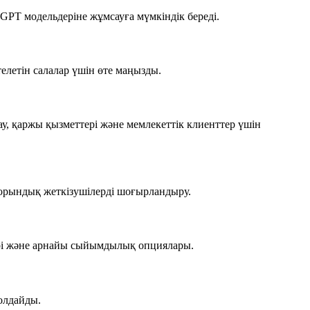
 GPT модельдеріне жұмсауға мүмкіндік береді.
елетін салалар үшін өте маңызды.
ау, қаржы қызметтері және мемлекеттік клиенттер үшін
порындық жеткізушілерді шоғырландыру.
ері және арнайы сыйымдылық опциялары.
олдайды.