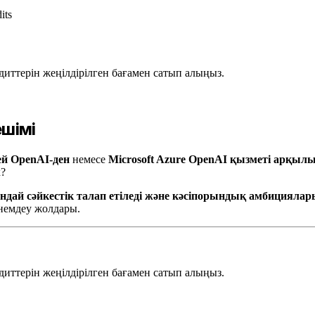
its
диттерін жеңілдірілген бағамен сатып алыңыз.
ешімі
ей OpenAI-ден
немесе
Microsoft Azure OpenAI қызметі арқыл
к?
 қандай сәйкестік талап етіледі және кәсіпорындық амбиция
немдеу жолдары.
диттерін жеңілдірілген бағамен сатып алыңыз.