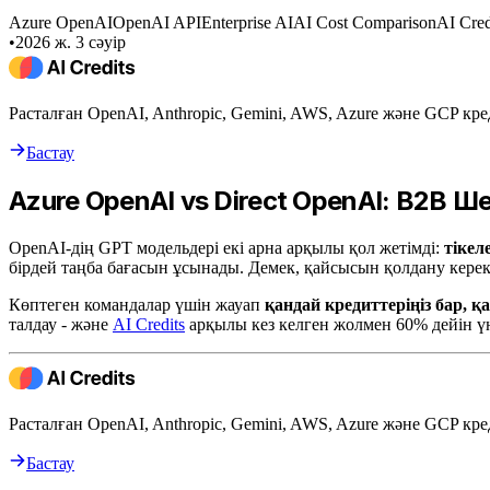
Azure OpenAI
OpenAI API
Enterprise AI
AI Cost Comparison
AI Cred
•
2026 ж. 3 сәуір
Расталған OpenAI, Anthropic, Gemini, AWS, Azure және GCP кре
Бастау
Azure OpenAI vs Direct OpenAI: B2B Ш
OpenAI-дің GPT модельдері екі арна арқылы қол жетімді:
тікел
бірдей таңба бағасын ұсынады. Демек, қайсысын қолдану кере
Көптеген командалар үшін жауап
қандай кредиттеріңіз бар,
талдау - және
AI Credits
арқылы кез келген жолмен 60% дейін ү
Расталған OpenAI, Anthropic, Gemini, AWS, Azure және GCP кре
Бастау