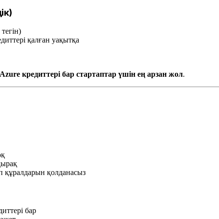
ік)
тегін)
диттері қалған уақытқа
Azure кредиттері бар стартаптар үшін ең арзан жол
.
оқ
дырақ
ап құралдарын қолданасыз
диттері бар