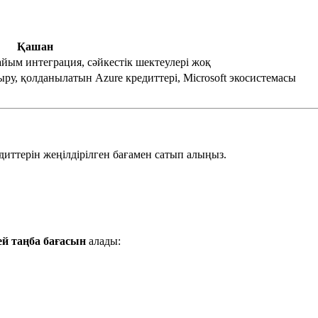
Қашан
айым интеграция, сәйкестік шектеулері жоқ
ыру, қолданылатын Azure кредиттері, Microsoft экосистемасы
диттерін жеңілдірілген бағамен сатып алыңыз.
ей таңба бағасын
алады: