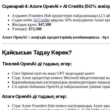
Сценарий 4: Azure OpenAI + AI Credits (50% жеңілд
Алдымен Founders Hub кредиттерін пайдаланыңыз (2.5 ай 
Содан кейін
AI Credits
арқылы 50% жеңілдікпен Azure кре
Жылдық құны:
$47,500
Үнемдеу:
$72,500
Azure OpenAI + жеңілдік кредиттерінің комбинациясы - бұл 
Қайсысын Таңдау Керек?
Тікелей OpenAI-ді таңдаңыз, егер:
Сізге бірінші күні ең жаңа GPT модельдері қажет
Сізде Azure кредиттері немесе Microsoft міндеттемелері ж
Қарапайымдылық кәсіпорындық мүмкіндіктерден маңыз
Сіз әдепкі бойынша OpenAI-ді пайдаланатын үшінші тар
Azure OpenAI-ді таңдаңыз, егер:
Сізде Azure Founders Hub немесе кәсіпорындық Azure кре