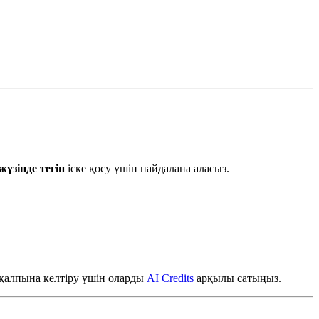
 жүзінде тегін
іске қосу үшін пайдалана аласыз.
қалпына келтіру үшін оларды
AI Credits
арқылы сатыңыз.