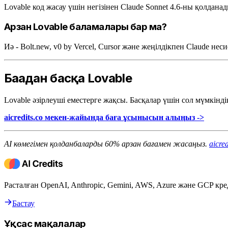
Lovable код жасау үшін негізінен Claude Sonnet 4.6-ны қолдана
Арзан Lovable баламалары бар ма?
Иә - Bolt.new, v0 by Vercel, Cursor және жеңілдікпен Claude нес
Бағадан басқа Lovable
Lovable әзірлеуші еместерге жақсы. Басқалар үшін сол мүмкіндік
aicredits.co мекен-жайында баға ұсынысын алыңыз ->
AI көмегімен қолданбаларды 60% арзан бағамен жасаңыз.
aicred
Расталған OpenAI, Anthropic, Gemini, AWS, Azure және GCP кре
Бастау
Ұқсас мақалалар