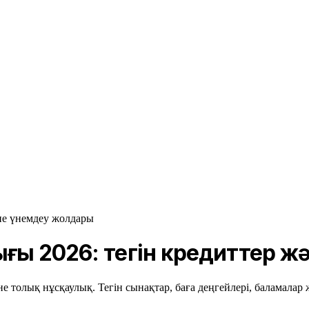
әне үнемдеу жолдары
ығы 2026: тегін кредиттер ж
 толық нұсқаулық. Тегін сынақтар, баға деңгейлері, баламалар