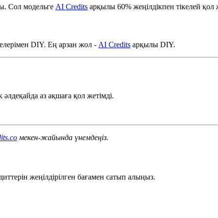
ды. Сол модельге
AI Credits
арқылы 60% жеңілдікпен тікелей қол ж
иелерімен DIY. Ең арзан жол -
AI Credits
арқылы DIY.
 әлдеқайда аз ақшаға қол жетімді.
its.co
мекен-жайында үнемдеңіз.
диттерін жеңілдірілген бағамен сатып алыңыз.