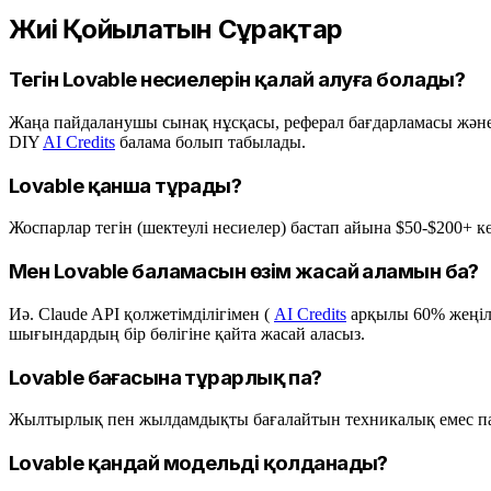
Жиі Қойылатын Сұрақтар
Тегін Lovable несиелерін қалай алуға болады?
Жаңа пайдаланушы сынақ нұсқасы, реферал бағдарламасы және
DIY
AI Credits
балама болып табылады.
Lovable қанша тұрады?
Жоспарлар тегін (шектеулі несиелер) бастап айына $50-$200+ 
Мен Lovable баламасын өзім жасай аламын ба?
Иә. Claude API қолжетімділігімен (
AI Credits
арқылы 60% жеңілд
шығындардың бір бөлігіне қайта жасай аласыз.
Lovable бағасына тұрарлық па?
Жылтырлық пен жылдамдықты бағалайтын техникалық емес па
Lovable қандай модельді қолданады?