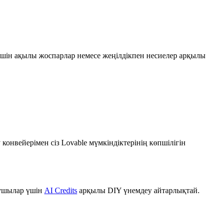
шін ақылы жоспарлар немесе жеңілдікпен несиелер арқылы
онвейерімен сіз Lovable мүмкіндіктерінің көпшілігін
нушылар үшін
AI Credits
арқылы DIY үнемдеу айтарлықтай.