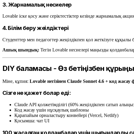
3. Жарнамалық несиелер
Lovable іске қосу және серіктестіктер кезінде жарнамалық акция
4. Білім беру жеңілдіктері
Студенттер мен педагогтер жеңілдікпен қол жеткізуге құқылы 
Ашық шындық:
Тегін Lovable несиелері маңызды қолданбала
DIY баламасы - Өз бетіңізбен құрыңы
Міне, құпия:
Lovable негізінен Claude Sonnet 4.6 + код жас
Сізге не қажет болар еді:
Claude API қолжетімділігі (60% жеңілдікпен сатып алыңы
Код жасау үшін нұсқаулық шаблоны
Қарапайым орналастыру конвейері (Vercel, Netlify)
Қосымша: чат UI
100 жасалған қолданбалар үшін шығындарды с