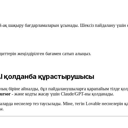
й-ақ шақыру бағдарламаларын ұсынады. Шексіз пайдалану үшін ең
диттерін жеңілдірілген бағамен сатып алыңыз.
 AI қолданба құрастырушысы
ың біріне айналды, бұл пайдаланушыларға қарапайым тілде қол
ursor
- және кодты жасау үшін Claude/GPT-ны қолданады.
баларда несиелер тез таусылады. Міне, тегін Lovable несиелерін
ы.