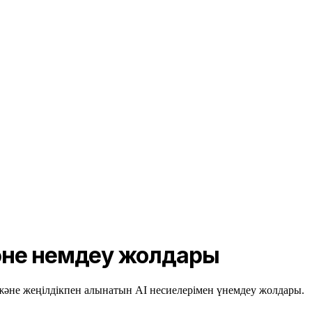
әне үнемдеу жолдары
 және жеңілдікпен алынатын AI несиелерімен үнемдеу жолдары.