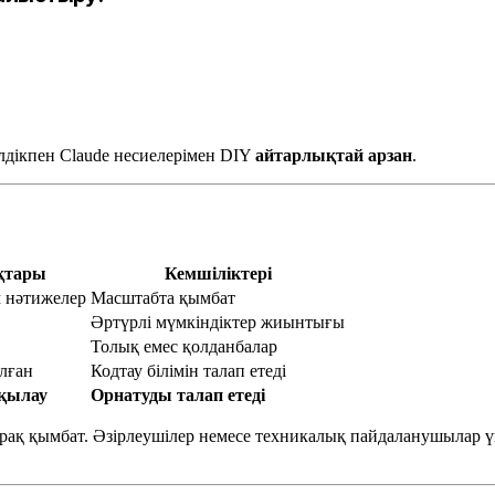
дікпен Claude несиелерімен DIY
айтарлықтай арзан
.
тары
Кемшіліктері
 нәтижелер
Масштабта қымбат
Әртүрлі мүмкіндіктер жиынтығы
Толық емес қолданбалар
алған
Кодтау білімін талап етеді
ақылау
Орнатуды талап етеді
ірақ қымбат. Әзірлеушілер немесе техникалық пайдаланушылар 