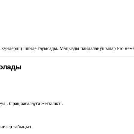
 күндердің ішінде тауысады. Маңызды пайдаланушылар Pro неме
болады
лі, бірақ бағалауға жеткілікті.
сиелер табыңыз.