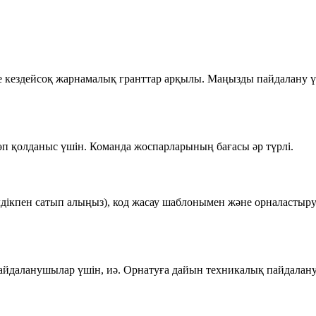
 кездейсоқ жарнамалық гранттар арқылы. Маңызды пайдалану ү
көп қолданыс үшін. Команда жоспарларының бағасы әр түрлі.
ікпен сатып алыңыз), код жасау шаблонымен және орналастыру к
йдаланушылар үшін, иә. Орнатуға дайын техникалық пайдала