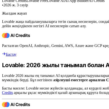
Lovable Credits
Lovable Free
Lovable AI
AI App Builder
AI Credits
•
2026 ж. 3 сәуір
Жылдам жауап
Lovable жаңа пайдаланушыларға тегін сынақ несиелерін, сонда
дейін жеңілдікпен негізгі AI несиелерін сатып алу.
Расталған OpenAI, Anthropic, Gemini, AWS, Azure және GCP кре
Бастау
Lovable: 2026 жылы танымал болған
Lovable 2026 жылы ең танымал AI қолданба құрастырушыларын
мүмкіндік берді. Бұл негізінен
әзірлеуші еместерге арналған C
Басты мәселе: Lovable несие жүйесін қолданады, ал күрделі жо
Credits
арқылы ұқсас мүмкіндікті қалай арзанырақ құруға болад