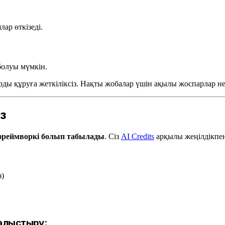
лар өткізеді.
болуы мүмкін.
рды құруға жеткіліксіз. Нақты жобалар үшін ақылы жоспарлар не
з
ау фреймворкі болып табылады
. Сіз
AI Credits
арқылы жеңілдікпен
з)
алыстыру: