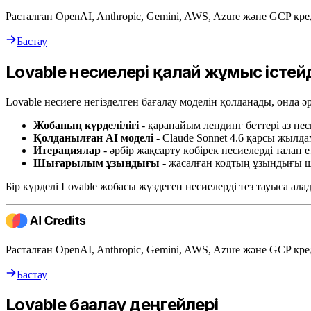
Расталған OpenAI, Anthropic, Gemini, AWS, Azure және GCP кре
Бастау
Lovable несиелері қалай жұмыс істей
Lovable несиеге негізделген бағалау моделін қолданады, онда әр
Жобаның күрделілігі
- қарапайым лендинг беттері аз нес
Қолданылған AI моделі
- Claude Sonnet 4.6 қарсы жылда
Итерациялар
- әрбір жақсарту көбірек несиелерді талап е
Шығарылым ұзындығы
- жасалған кодтың ұзындығы ш
Бір күрделі Lovable жобасы жүздеген несиелерді тез тауыса ала
Расталған OpenAI, Anthropic, Gemini, AWS, Azure және GCP кре
Бастау
Lovable бағалау деңгейлері