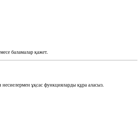
месе баламалар қажет.
 несиелермен ұқсас функцияларды құра аласыз.