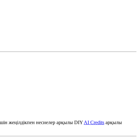
үшін жеңілдікпен несиелер арқылы DIY
AI Credits
арқылы