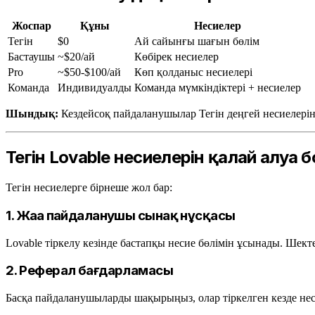
Жоспар
Құны
Несиелер
Тегін
$0
Ай сайынғы шағын бөлім
Бастаушы
~$20/ай
Көбірек несиелер
Pro
~$50-$100/ай
Көп қолданыс несиелері
Команда
Индивидуалды
Команда мүмкіндіктері + несиелер
Шындық:
Кездейсоқ пайдаланушылар Тегін деңгей несиелерін
Тегін Lovable несиелерін қалай алуға 
Тегін несиелерге бірнеше жол бар:
1. Жаңа пайдаланушы сынақ нұсқасы
Lovable тіркелу кезінде бастапқы несие бөлімін ұсынады. Шектеу
2. Реферал бағдарламасы
Басқа пайдаланушыларды шақырыңыз, олар тіркелген кезде не