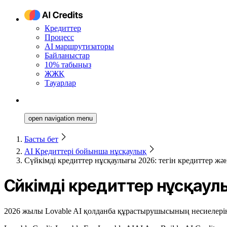
Кредиттер
Процесс
AI маршрутизаторы
Байланыстар
10% табыңыз
ЖЖҚ
Тауарлар
open navigation menu
Басты бет
AI Кредиттері бойынша нұсқаулық
Сүйкімді кредиттер нұсқаулығы 2026: тегін кредиттер ж
Сүйкімді кредиттер нұсқаул
2026 жылы Lovable AI қолданба құрастырушысының несиелеріне