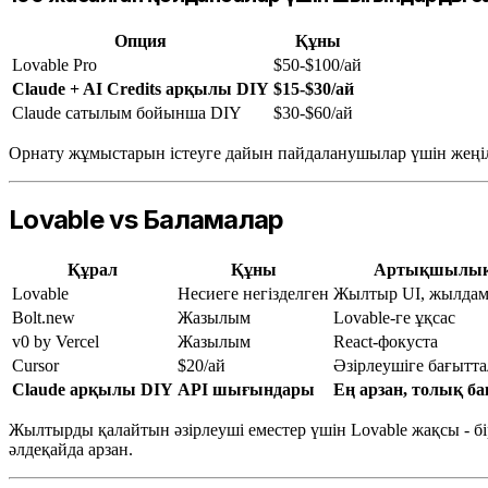
Опция
Құны
Lovable Pro
$50-$100/ай
Claude + AI Credits арқылы DIY
$15-$30/ай
Claude сатылым бойынша DIY
$30-$60/ай
Орнату жұмыстарын істеуге дайын пайдаланушылар үшін жеңіл
Lovable vs Баламалар
Құрал
Құны
Артықшылық
Lovable
Несиеге негізделген
Жылтыр UI, жылдам
Bolt.new
Жазылым
Lovable-ге ұқсас
v0 by Vercel
Жазылым
React-фокуста
Cursor
$20/ай
Әзірлеушіге бағытт
Claude арқылы DIY
API шығындары
Ең арзан, толық б
Жылтырды қалайтын әзірлеуші еместер үшін Lovable жақсы - б
әлдеқайда арзан.