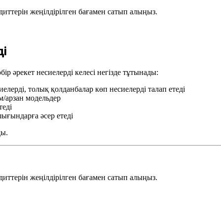
диттерін жеңілдірілген бағамен сатып алыңыз.
ді
бір әрекет несиелерді келесі негізде тұтынады:
иелерді, толық қолданбалар көп несиелерді талап етеді
м/арзан модельдер
теді
ығындарға әсер етеді
ды.
диттерін жеңілдірілген бағамен сатып алыңыз.