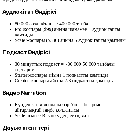
Аудиокітап Өндірісі
80 000 сөзді кітап = ~400 000 таңба
Pro жоспары ($99) айына шамамен 1 аудиокітапты
қамтиды
Scale жоспары ($330) айына 5 аудиокітапты қамтиды
Подкаст Өндірісі
30 минуттық подкаст = ~30 000-50 000 таңбалы
сценарий
Starter жоспары айына 1 подкастты қамтиды
Creator жоспары айына 2-3 подкастты қамтиды
Видео Narration
Күнделікті видеолары бар YouTube арнасы =
айтарлықтай таңба қолданысы
Scale немесе Business деңгейі қажет
Дауыс агенттері