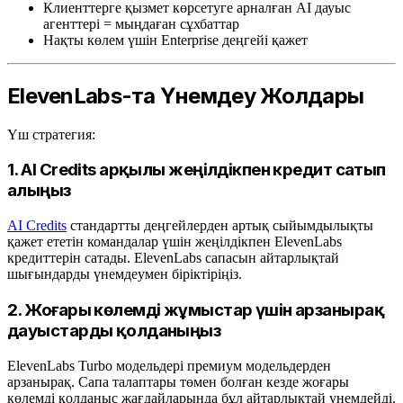
Клиенттерге қызмет көрсетуге арналған AI дауыс
агенттері = мыңдаған сұхбаттар
Нақты көлем үшін Enterprise деңгейі қажет
ElevenLabs-та Үнемдеу Жолдары
Үш стратегия:
1. AI Credits арқылы жеңілдікпен кредит сатып
алыңыз
AI Credits
стандартты деңгейлерден артық сыйымдылықты
қажет ететін командалар үшін жеңілдікпен ElevenLabs
кредиттерін сатады. ElevenLabs сапасын айтарлықтай
шығындарды үнемдеумен біріктіріңіз.
2. Жоғары көлемді жұмыстар үшін арзанырақ
дауыстарды қолданыңыз
ElevenLabs Turbo модельдері премиум модельдерден
арзанырақ. Сапа талаптары төмен болған кезде жоғары
көлемді қолданыс жағдайларында бұл айтарлықтай үнемдейді.