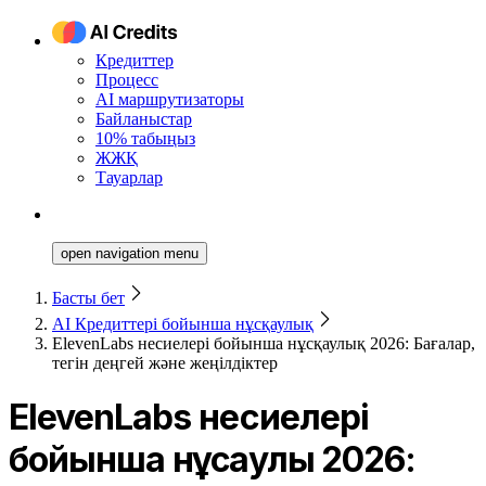
Кредиттер
Процесс
AI маршрутизаторы
Байланыстар
10% табыңыз
ЖЖҚ
Тауарлар
open navigation menu
Басты бет
AI Кредиттері бойынша нұсқаулық
ElevenLabs несиелері бойынша нұсқаулық 2026: Бағалар,
тегін деңгей және жеңілдіктер
ElevenLabs несиелері
бойынша нұсқаулық 2026: