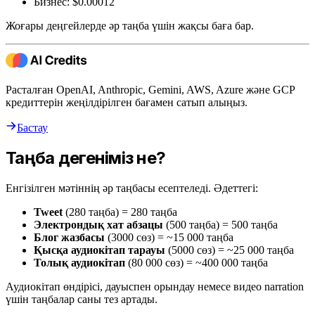
Бизнес: $0.00012
Жоғары деңгейлерде әр таңба үшін жақсы баға бар.
Расталған OpenAI, Anthropic, Gemini, AWS, Azure және GCP
кредиттерін жеңілдірілген бағамен сатып алыңыз.
Бастау
Таңба дегеніміз не?
Енгізілген мәтіннің әр таңбасы есептеледі. Әдеттегі:
Tweet
(280 таңба) = 280 таңба
Электрондық хат абзацы
(500 таңба) = 500 таңба
Блог жазбасы
(3000 сөз) = ~15 000 таңба
Қысқа аудиокітап тарауы
(5000 сөз) = ~25 000 таңба
Толық аудиокітап
(80 000 сөз) = ~400 000 таңба
Аудиокітап өндірісі, дауыспен орындау немесе видео narration
үшін таңбалар саны тез артады.