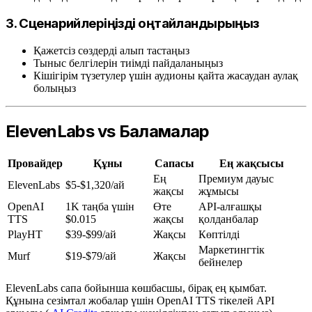
3. Сценарийлеріңізді оңтайландырыңыз
Қажетсіз сөздерді алып тастаңыз
Тыныс белгілерін тиімді пайдаланыңыз
Кішігірім түзетулер үшін аудионы қайта жасаудан аулақ
болыңыз
ElevenLabs vs Баламалар
Провайдер
Құны
Сапасы
Ең жақсысы
Ең
Премиум дауыс
ElevenLabs
$5-$1,320/ай
жақсы
жұмысы
OpenAI
1K таңба үшін
Өте
API-алғашқы
TTS
$0.015
жақсы
қолданбалар
PlayHT
$39-$99/ай
Жақсы
Көптілді
Маркетингтік
Murf
$19-$79/ай
Жақсы
бейнелер
ElevenLabs сапа бойынша көшбасшы, бірақ ең қымбат.
Құнына сезімтал жобалар үшін OpenAI TTS тікелей API