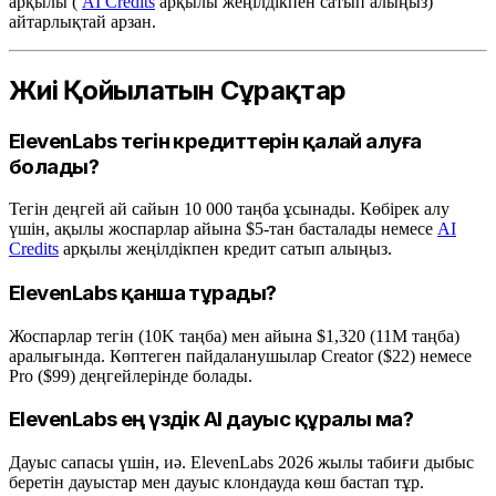
арқылы (
AI Credits
арқылы жеңілдікпен сатып алыңыз)
айтарлықтай арзан.
Жиі Қойылатын Сұрақтар
ElevenLabs тегін кредиттерін қалай алуға
болады?
Тегін деңгей ай сайын 10 000 таңба ұсынады. Көбірек алу
үшін, ақылы жоспарлар айына $5-тан басталады немесе
AI
Credits
арқылы жеңілдікпен кредит сатып алыңыз.
ElevenLabs қанша тұрады?
Жоспарлар тегін (10K таңба) мен айына $1,320 (11M таңба)
аралығында. Көптеген пайдаланушылар Creator ($22) немесе
Pro ($99) деңгейлерінде болады.
ElevenLabs ең үздік AI дауыс құралы ма?
Дауыс сапасы үшін, иә. ElevenLabs 2026 жылы табиғи дыбыс
беретін дауыстар мен дауыс клондауда көш бастап тұр.