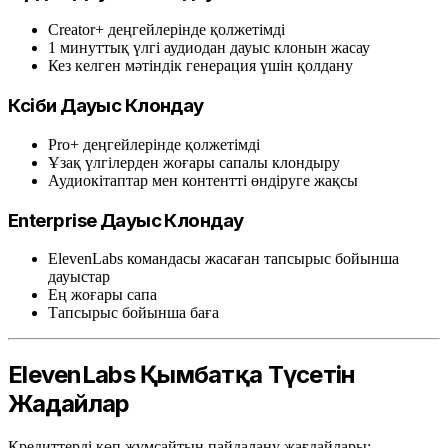
Creator+ деңгейлерінде қолжетімді
1 минуттық үлгі аудиодан дауыс клонын жасау
Кез келген мәтіндік генерация үшін қолдану
Кәсіби Дауыс Клондау
Pro+ деңгейлерінде қолжетімді
Ұзақ үлгілерден жоғары сапалы клондыру
Аудиокітаптар мен контентті өндіруге жақсы
Enterprise Дауыс Клондау
ElevenLabs командасы жасаған тапсырыс бойынша
дауыстар
Ең жоғары сапа
Тапсырыс бойынша баға
ElevenLabs Қымбатқа Түсетін
Жағдайлар
Кредиттерді көп жұмсайтын пайдалану жағдайлары: