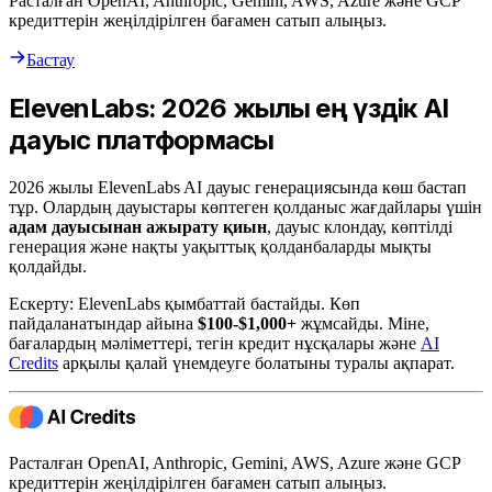
Расталған OpenAI, Anthropic, Gemini, AWS, Azure және GCP
кредиттерін жеңілдірілген бағамен сатып алыңыз.
Бастау
ElevenLabs: 2026 жылғы ең үздік AI
дауыс платформасы
2026 жылы ElevenLabs AI дауыс генерациясында көш бастап
тұр. Олардың дауыстары көптеген қолданыс жағдайлары үшін
адам дауысынан ажырату қиын
, дауыс клондау, көптілді
генерация және нақты уақыттық қолданбаларды мықты
қолдайды.
Ескерту: ElevenLabs қымбаттай бастайды. Көп
пайдаланатындар айына
$100-$1,000+
жұмсайды. Міне,
бағалардың мәліметтері, тегін кредит нұсқалары және
AI
Credits
арқылы қалай үнемдеуге болатыны туралы ақпарат.
Расталған OpenAI, Anthropic, Gemini, AWS, Azure және GCP
кредиттерін жеңілдірілген бағамен сатып алыңыз.