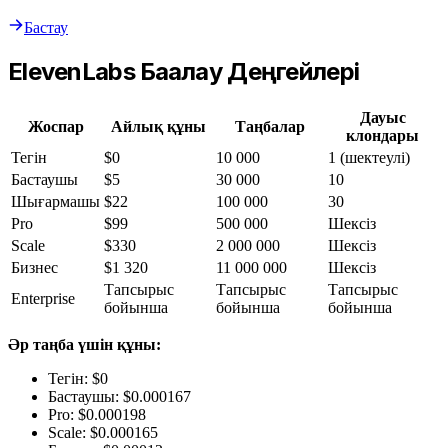
Бастау
ElevenLabs Бағалау Деңгейлері
Дауыс
Жоспар
Айлық құны
Таңбалар
клондары
Тегін
$0
10 000
1 (шектеулі)
Бастаушы
$5
30 000
10
Шығармашы
$22
100 000
30
Pro
$99
500 000
Шексіз
Scale
$330
2 000 000
Шексіз
Бизнес
$1 320
11 000 000
Шексіз
Тапсырыс
Тапсырыс
Тапсырыс
Enterprise
бойынша
бойынша
бойынша
Әр таңба үшін құны:
Тегін: $0
Бастаушы: $0.000167
Pro: $0.000198
Scale: $0.000165