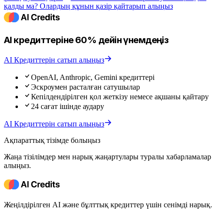
қалды ма? Олардың құнын қазір қайтарып алыңыз
AI кредиттеріне 60% дейін үнемдеңіз
AI Кредиттерін сатып алыңыз
OpenAI, Anthropic, Gemini кредиттері
Эскроумен расталған сатушылар
Кепілдендірілген қол жеткізу немесе ақшаны қайтару
24 сағат ішінде аудару
AI Кредиттерін сатып алыңыз
Ақпараттық тізімде болыңыз
Жаңа тізілімдер мен нарық жаңартулары туралы хабарламалар
алыңыз.
Жеңілдірілген AI және бұлттық кредиттер үшін сенімді нарық.