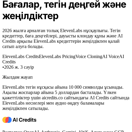
Бағалар, тегін деңгей және
жеңілдіктер
2026 жылға арналған толық ElevenLabs нұсқаулығы. Тегін
кредиттер, баға деңгейлері, дауысты клондау құны және AI
Credits арқылы ElevenLabs кредиттерін жеңілдікпен қалай
сатып алуға болады.
ElevenLabs Credits
ElevenLabs Pricing
Voice Cloning
AI Voice
AI
Credits
•
2026 ж. 3 сәуір
Жылдам жауап
ElevenLabs тегін нұсқасы айына 10 000 символды ұсынады.
Ақылы жоспарлар айына 5 доллардан басталады. Үлкен
қажеттіліктер үшін aicredits.co сайтындағы AI Credits сайтында
ElevenLabs несиелері мен аудио өңдеу баламалары
жеңілдікпен сатылады.