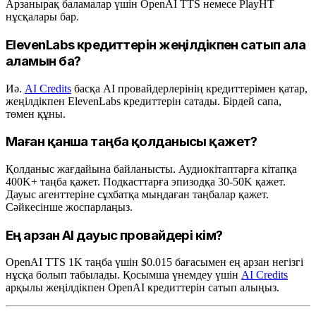
Арзанырақ баламалар үшін OpenAI TTS немесе PlayHT
нұсқалары бар.
ElevenLabs кредиттерін жеңілдікпен сатып ала
аламын ба?
Иә.
AI Credits
басқа AI провайдерлерінің кредиттерімен қатар,
жеңілдікпен ElevenLabs кредиттерін сатады. Бірдей сапа,
төмен құны.
Маған қанша таңба қолданысы қажет?
Қолданыс жағдайына байланысты. Аудиокітаптарға кітапқа
400K+ таңба қажет. Подкасттарға эпизодқа 30-50K қажет.
Дауыс агенттеріне сұхбатқа мыңдаған таңбалар қажет.
Сәйкесінше жоспарлаңыз.
Ең арзан AI дауыс провайдері кім?
OpenAI TTS 1K таңба үшін $0.015 бағасымен ең арзан негізгі
нұсқа болып табылады. Қосымша үнемдеу үшін
AI Credits
арқылы жеңілдікпен OpenAI кредиттерін сатып алыңыз.