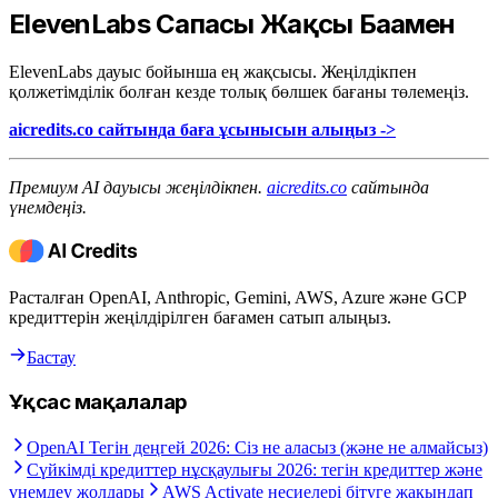
ElevenLabs Сапасы Жақсы Бағамен
ElevenLabs дауыс бойынша ең жақсысы. Жеңілдікпен
қолжетімділік болған кезде толық бөлшек бағаны төлемеңіз.
aicredits.co сайтында баға ұсынысын алыңыз ->
Премиум AI дауысы жеңілдікпен.
aicredits.co
сайтында
үнемдеңіз.
Расталған OpenAI, Anthropic, Gemini, AWS, Azure және GCP
кредиттерін жеңілдірілген бағамен сатып алыңыз.
Бастау
Ұқсас мақалалар
OpenAI Тегін деңгей 2026: Сіз не аласыз (және не алмайсыз)
Сүйкімді кредиттер нұсқаулығы 2026: тегін кредиттер және
үнемдеу жолдары
AWS Activate несиелері бітуге жақындап