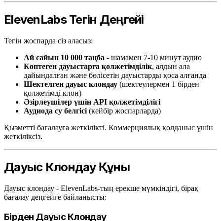
ElevenLabs Тегін Деңгейі
Тегін жоспарда сіз аласыз:
Ай сайын 10 000 таңба
- шамамен 7-10 минут аудио
Көптеген дауыстарға қолжетімділік
, алдын ала
дайындалған және бөлісетін дауыстарды қоса алғанда
Шектелген дауыс клондау
(шектеулермен 1 бірден
қолжетімді клон)
Әзірлеушілер үшін API қолжетімділігі
Аудиода су белгісі
(кейбір жоспарларда)
Қызметті бағалауға жеткілікті. Коммерциялық қолданыс үшін
жеткіліксіз.
Дауыс Клондау Құны
Дауыс клондау - ElevenLabs-тың ерекше мүмкіндігі, бірақ
бағалау деңгейге байланысты:
Бірден Дауыс Клондау