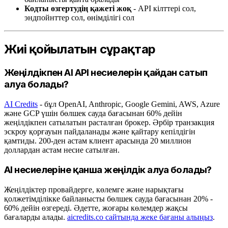
Кодты өзгертудің қажеті жоқ
- API кілттері сол,
эндпойнттер сол, өнімділігі сол
Жиі қойылатын сұрақтар
Жеңілдікпен AI API несиелерін қайдан сатып
алуға болады?
AI Credits
- бұл OpenAI, Anthropic, Google Gemini, AWS, Azure
және GCP үшін бөлшек сауда бағасынан 60% дейін
жеңілдікпен сатылатын расталған брокер. Әрбір транзакция
эскроу қорғауын пайдаланады және қайтару кепілдігін
қамтиды. 200-ден астам клиент арасында 20 миллион
доллардан астам несие сатылған.
AI несиелеріне қанша жеңілдік алуға болады?
Жеңілдіктер провайдерге, көлемге және нарықтағы
қолжетімділікке байланысты бөлшек сауда бағасынан 20% -
60% дейін өзгереді. Әдетте, жоғары көлемдер жақсы
бағаларды алады.
aicredits.co сайтында жеке бағаны алыңыз
.