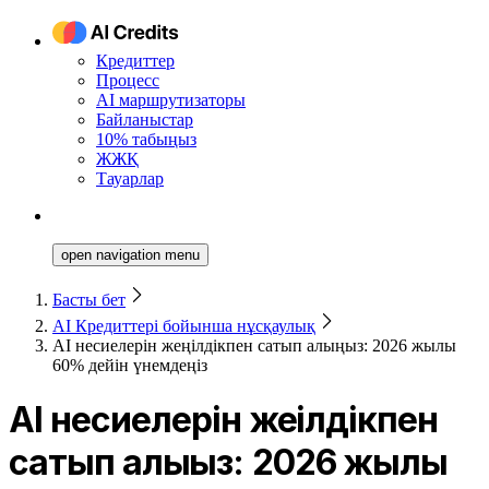
Кредиттер
Процесс
AI маршрутизаторы
Байланыстар
10% табыңыз
ЖЖҚ
Тауарлар
open navigation menu
Басты бет
AI Кредиттері бойынша нұсқаулық
AI несиелерін жеңілдікпен сатып алыңыз: 2026 жылы
60% дейін үнемдеңіз
AI несиелерін жеңілдікпен
сатып алыңыз: 2026 жылы