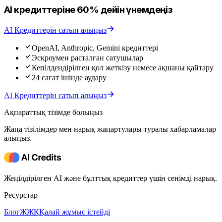
AI кредиттеріне 60% дейін үнемдеңіз
AI Кредиттерін сатып алыңыз
OpenAI, Anthropic, Gemini кредиттері
Эскроумен расталған сатушылар
Кепілдендірілген қол жеткізу немесе ақшаны қайтару
24 сағат ішінде аудару
AI Кредиттерін сатып алыңыз
Ақпараттық тізімде болыңыз
Жаңа тізілімдер мен нарық жаңартулары туралы хабарламалар
алыңыз.
Жеңілдірілген AI және бұлттық кредиттер үшін сенімді нарық.
Ресурстар
Блог
ЖЖҚ
Қалай жұмыс істейді