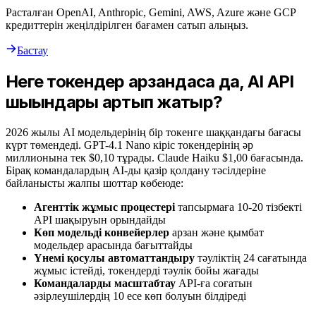
Расталған OpenAI, Anthropic, Gemini, AWS, Azure және GCP
кредиттерін жеңілдірілген бағамен сатып алыңыз.
Бастау
Неге токендер арзандаса да, AI API
шығындары артып жатыр?
2026 жылы AI модельдерінің бір токенге шаққандағы бағасы
күрт төмендеді. GPT-4.1 Nano кіріс токендерінің әр
миллионына тек $0,10 тұрады. Claude Haiku $1,00 бағасында.
Бірақ командалардың AI-ды қазір қолдану тәсілдеріне
байланысты жалпы шоттар көбеюде:
Агенттік жұмыс процестері
тапсырмаға 10-20 тізбекті
API шақыруын орындайды
Көп модельді конвейерлер
арзан және қымбат
модельдер арасында бағыттайды
Үнемі қосулы автоматтандыру
тәуліктің 24 сағатында
жұмыс істейді, токендерді тәулік бойы жағады
Командаларды масштабтау
API-ға соғатын
әзірлеушілердің 10 есе көп болуын білдіреді