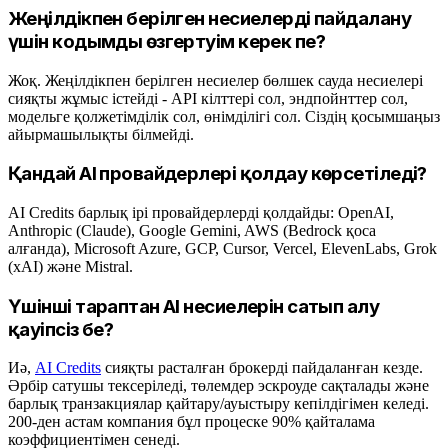
Жеңілдікпен берілген несиелерді пайдалану
үшін кодымды өзгертуім керек пе?
Жоқ. Жеңілдікпен берілген несиелер бөлшек сауда несиелері
сияқты жұмыс істейді - API кілттері сол, эндпойнттер сол,
модельге қолжетімділік сол, өнімділігі сол. Сіздің қосымшаңыз
айырмашылықты білмейді.
Қандай AI провайдерлері қолдау көрсетіледі?
AI Credits барлық ірі провайдерлерді қолдайды: OpenAI,
Anthropic (Claude), Google Gemini, AWS (Bedrock қоса
алғанда), Microsoft Azure, GCP, Cursor, Vercel, ElevenLabs, Grok
(xAI) және Mistral.
Үшінші тараптан AI несиелерін сатып алу
қауіпсіз бе?
Иә,
AI Credits
сияқты расталған брокерді пайдаланған кезде.
Әрбір сатушы тексеріледі, төлемдер эскроуде сақталады және
барлық транзакциялар қайтару/ауыстыру кепілдігімен келеді.
200-ден астам компания бұл процеске 90% қайталама
коэффициентімен сенеді.