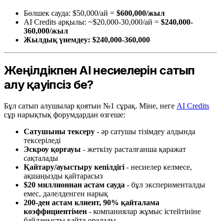
Бөлшек сауда: $50,000/ай =
$600,000/жыл
AI Credits арқылы: ~$20,000-30,000/ай =
$240,000-
360,000/жыл
Жылдық үнемдеу: $240,000-360,000
Жеңілдікпен AI несиелерін сатып
алу қауіпсіз бе?
Бұл сатып алушылар қоятын №1 сұрақ. Міне, неге
AI Credits
сұр нарықтық форумдардан өзгеше:
Сатушыны тексеру
- әр сатушы тізімдеу алдында
тексеріледі
Эскроу қорғауы
- жеткізу расталғанша қаражат
сақталады
Қайтару/ауыстыру кепілдігі
- несиелер келмесе,
ақшаңызды қайтарасыз
$20 миллионнан астам сауда
- бұл эксперименталды
емес, дәлелденген нарық
200-ден астам клиент, 90% қайталама
коэффициентімен
- компаниялар жұмыс істейтініне
байланысты қайта оралады