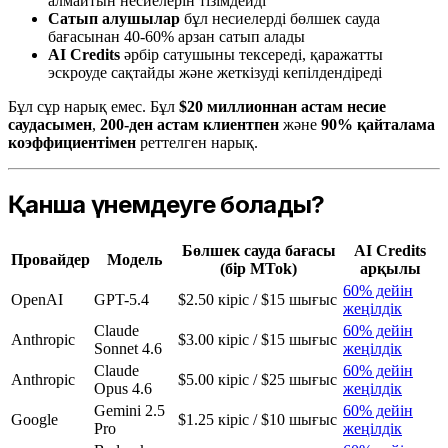
алмайтын несиелерін тізімдейді
Сатып алушылар
бұл несиелерді бөлшек сауда
бағасынан 40-60% арзан сатып алады
AI Credits
әрбір сатушыны тексереді, қаражатты
эскроуде сақтайды және жеткізуді кепілдендіреді
Бұл сұр нарық емес. Бұл
$20 миллионнан астам несие
саудасымен
,
200-ден астам клиентпен
және
90% қайталама
коэффициентімен
реттелген нарық.
Қанша үнемдеуге болады?
Бөлшек сауда бағасы
AI Credits
Провайдер
Модель
(бір MTok)
арқылы
60% дейін
OpenAI
GPT-5.4
$2.50 кіріс / $15 шығыс
жеңілдік
Claude
60% дейін
Anthropic
$3.00 кіріс / $15 шығыс
Sonnet 4.6
жеңілдік
Claude
60% дейін
Anthropic
$5.00 кіріс / $25 шығыс
Opus 4.6
жеңілдік
Gemini 2.5
60% дейін
Google
$1.25 кіріс / $10 шығыс
Pro
жеңілдік