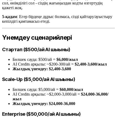
сол, өнімділігі сол - сіздің жағыңыздан кодты өзгертудің
қажеті жоқ.
5-қадам
: Егер бірдеңе дұрыс болмаса, сізді қайтару/ауыстыру
кепілдігі қамтамасыз етеді.
Үнемдеу сценарийлері
Стартап ($500/ай AI шығыны)
Бөлшек сауда: $500/ай =
$6,000/жыл
AI Credits арқылы: ~$200-300/ай =
$2,400-3,600/жыл
Жылдық үнемдеу: $2,400-3,600
Scale-Up ($5,000/ай AI шығыны)
Бөлшек сауда: $5,000/ай =
$60,000/жыл
AI Credits арқылы: ~$2,000-3,000/ай =
$24,000-36,000/
жыл
Жылдық үнемдеу: $24,000-36,000
Enterprise ($50,000/ай AI шығыны)