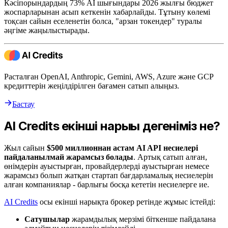
Кәсіпорындардың 73% AI шығындары 2026 жылғы бюджет
жоспарларынан асып кеткенін хабарлайды. Тұтыну көлемі
тоқсан сайын еселенетін болса, "арзан токендер" туралы
әңгіме жаңылыстырады.
Расталған OpenAI, Anthropic, Gemini, AWS, Azure және GCP
кредиттерін жеңілдірілген бағамен сатып алыңыз.
Бастау
AI Credits екінші нарығы дегеніміз не?
Жыл сайын
$500 миллионнан астам AI API несиелері
пайдаланылмай жарамсыз болады
. Артық сатып алған,
өнімдерін ауыстырған, провайдерлерді ауыстырған немесе
жарамсыз болып жатқан стартап бағдарламалық несиелерін
алған компаниялар - барлығы босқа кететін несиелерге ие.
AI Credits
осы екінші нарықта брокер ретінде жұмыс істейді:
Сатушылар
жарамдылық мерзімі біткенше пайдалана