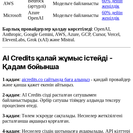
Bedrock
60% дейін
AWS
Модельге байланысты
(әртүрлі)
жеңілдік
Azure
60% дейін
Microsoft
Модельге байланысты
OpenAI
жеңілдік
Барлық провайдерлер қолдау көрсетіледі
: OpenAI,
Anthropic, Google Gemini, AWS, Azure, GCP, Cursor, Vercel,
ElevenLabs, Grok (xAI) және Mistral.
AI Credits қалай жұмыс істейді -
Қадам бойынша
1-қадам
:
aicredits.co сайтында баға алыңыз
- қандай провайдер
және қанша қажет екенін айтыңыз.
2-қадам
: AI Credits сізді расталған сатушымен
байланыстырады. Әрбір сатушы тізімдеу алдында тексеру
процесінен өтеді.
3-қадам
: Төлем эскроуде сақталады. Несиелер жеткізілгені
расталғанша ақшаңыз қорғалған.
4-қадам
: Несиелер сіздің шотыңызға аударылады. API кілттері