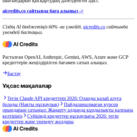
шығындарын қысқартудың дәлелденген әдісі.
aicredits.co сайтында баға алыңыз ->
Сіздің AI бюджетіңіз 60% -ға үлкейді.
aicredits.co
сайтында
үнемдей бастаңыз.
Расталған OpenAI, Anthropic, Gemini, AWS, Azure және GCP
кредиттерін жеңілдірілген бағамен сатып алыңыз.
Бастау
Ұқсас мақалалар
Тегін Claude API кредиттері 2026: Оларды қалай алуға
болады (Нақты нұсқаулық)
Пайдаланылмаған курсор
орындарын сатыңыз: Жаңарту алдында құндылықты қалпына
келтіріңіз
Сүйкімді кредиттер нұсқаулығы 2026: тегін
кредиттер және үнемдеу жолдары