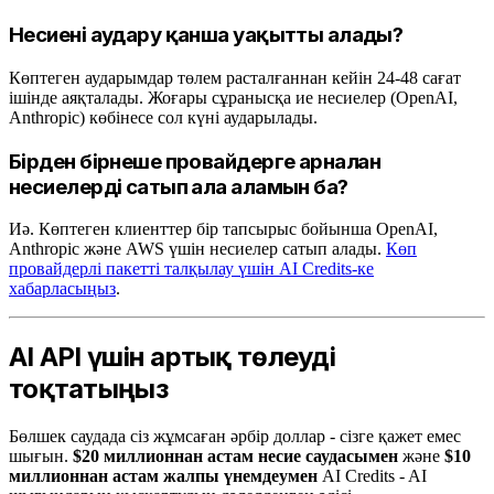
Несиені аудару қанша уақытты алады?
Көптеген аударымдар төлем расталғаннан кейін 24-48 сағат
ішінде аяқталады. Жоғары сұранысқа ие несиелер (OpenAI,
Anthropic) көбінесе сол күні аударылады.
Бірден бірнеше провайдерге арналған
несиелерді сатып ала аламын ба?
Иә. Көптеген клиенттер бір тапсырыс бойынша OpenAI,
Anthropic және AWS үшін несиелер сатып алады.
Көп
провайдерлі пакетті талқылау үшін AI Credits-ке
хабарласыңыз
.
AI API үшін артық төлеуді
тоқтатыңыз
Бөлшек саудада сіз жұмсаған әрбір доллар - сізге қажет емес
шығын.
$20 миллионнан астам несие саудасымен
және
$10
миллионнан астам жалпы үнемдеумен
AI Credits - AI