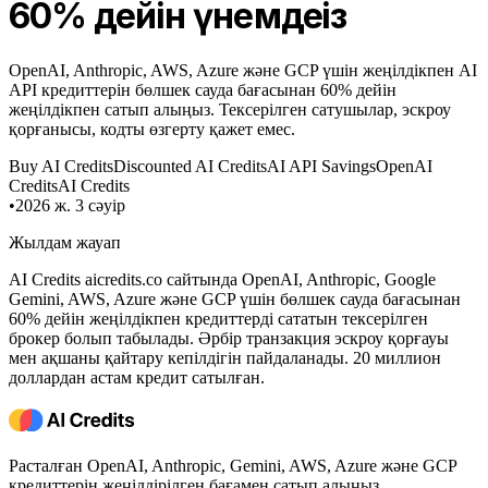
60% дейін үнемдеңіз
OpenAI, Anthropic, AWS, Azure және GCP үшін жеңілдікпен AI
API кредиттерін бөлшек сауда бағасынан 60% дейін
жеңілдікпен сатып алыңыз. Тексерілген сатушылар, эскроу
қорғанысы, кодты өзгерту қажет емес.
Buy AI Credits
Discounted AI Credits
AI API Savings
OpenAI
Credits
AI Credits
•
2026 ж. 3 сәуір
Жылдам жауап
AI Credits aiсredits.co сайтында OpenAI, Anthropic, Google
Gemini, AWS, Azure және GCP үшін бөлшек сауда бағасынан
60% дейін жеңілдікпен кредиттерді сататын тексерілген
брокер болып табылады. Әрбір транзакция эскроу қорғауы
мен ақшаны қайтару кепілдігін пайдаланады. 20 миллион
доллардан астам кредит сатылған.
Расталған OpenAI, Anthropic, Gemini, AWS, Azure және GCP
кредиттерін жеңілдірілген бағамен сатып алыңыз.