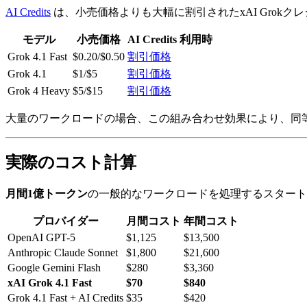
AI Credits
は、小売価格よりも大幅に割引されたxAI Grok
モデル
小売価格
AI Credits 利用時
Grok 4.1 Fast
$0.20/$0.50
割引価格
Grok 4.1
$1/$5
割引価格
Grok 4 Heavy
$5/$15
割引価格
大量のワークロードの場合、この組み合わせ効果により、同等のOpe
実際のコスト計算
月間1億トークン
の一般的なワークロードを処理するスタート
プロバイダー
月間コスト
年間コスト
OpenAI GPT-5
$1,125
$13,500
Anthropic Claude Sonnet
$1,800
$21,600
Google Gemini Flash
$280
$3,360
xAI Grok 4.1 Fast
$70
$840
Grok 4.1 Fast + AI Credits
$35
$420