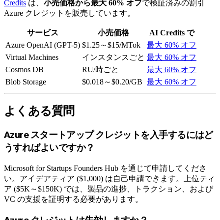
Credits
は、
小売価格から最大 60% オフ
で検証済みの割引
Azure クレジットを販売しています。
サービス
小売価格
AI Credits で
Azure OpenAI (GPT-5)
$1.25～$15/MTok
最大 60% オフ
Virtual Machines
インスタンスごと
最大 60% オフ
Cosmos DB
RU/時ごと
最大 60% オフ
Blob Storage
$0.018～$0.20/GB
最大 60% オフ
よくある質問
Azure スタートアップ クレジットを入手するにはど
うすればよいですか？
Microsoft for Startups Founders Hub を通じて申請してくださ
い。アイデアティア ($1,000) は自己申請できます。上位ティ
ア ($5K～$150K) では、製品の進捗、トラクション、および
VC の支援を証明する必要があります。