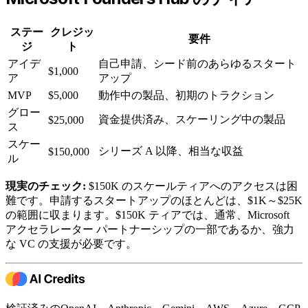
ステー
クレジッ
要件
ジ
ト
アイデ
自己申請、シード前のあらゆるスタート
$1,000
ア
アップ
MVP
$5,000
動作中の製品、初期のトラクション
グロー
資金提供済み、スケーリング中の製品
$25,000
ス
スケー
シリーズ A 以降、相当な収益
$150,000
ル
現実のチェック:
$150K のスケールティアへのアクセスは困
難です。申請するスタートアップのほとんどは、$1K～$25K
の範囲に収まります。$150K ティアでは、通常、Microsoft
アクセラレーター パートナーシップの一部であるか、強力
な VC の支援が必要です。