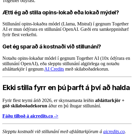
Together ódýrast.
Ætti ég að stilla opins-lokað eða lokað mýdel?
Stillunání opins-lokaðra módel (Llama, Mistral) í gegnum Together
AI er mun ódýrara en stillunání OpenAI. Gæði eru samkeppnishæf
fyrir flest verkefni.
Get ég sparað á kostnaði við stillunání?
Notaðu opins-lokaðar módel í gegnum Together AI (10x ódýrara en
stillunání OpenAI), eða slepptu stillunání algjörlega og notaðu
afsláttarkjör í gegnum
AI Credits
með skilaboðadekorun.
Ekki stilla fyrr en þú þarft á því að halda
Fyrir flest teymi árið 2026, er skynsamasta leiðin
afsláttarkjör +
góð skilaboðadekorun
áður en þú íhugar stillunání.
Fáðu tilboð á aicredits.co ->
Slepptu kostnaði við stillunání með afsláttarkjörum á
aicredits.co
.