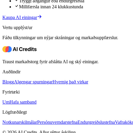
Tryggt aðgangur eða endurgreiðsla
Millifærsla innan 24 klukkustunda
Kaupa AI einingar
Vertu upplýst/ur
Fáðu tilkynningar um nýjar skráningar og markaðsuppfærslur.
Traust markaðstorg fyrir afslátta AI og ský einingar.
Auðlindir
Blogg
Algengar spurningar
Hvernig það virkar
Fyrirtæki
Um
Hafa samband
Lögfræðilegt
Notkunarskilmálar
Persónuverndarstefna
Endurgreiðslustefna
Vafrakök
© 2026 AI Credits. Allur réttur áskilinn.