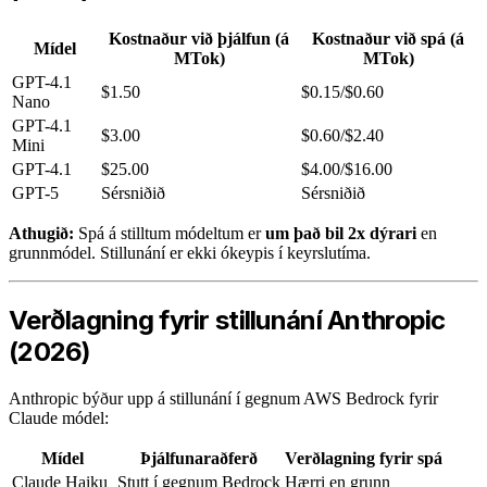
Kostnaður við þjálfun (á
Kostnaður við spá (á
Mídel
MTok)
MTok)
GPT-4.1
$1.50
$0.15/$0.60
Nano
GPT-4.1
$3.00
$0.60/$2.40
Mini
GPT-4.1
$25.00
$4.00/$16.00
GPT-5
Sérsniðið
Sérsniðið
Athugið:
Spá á stilltum módeltum er
um það bil 2x dýrari
en
grunnmódel. Stillunání er ekki ókeypis í keyrslutíma.
Verðlagning fyrir stillunání Anthropic
(2026)
Anthropic býður upp á stillunání í gegnum AWS Bedrock fyrir
Claude módel:
Mídel
Þjálfunaraðferð
Verðlagning fyrir spá
Claude Haiku
Stutt í gegnum Bedrock
Hærri en grunn