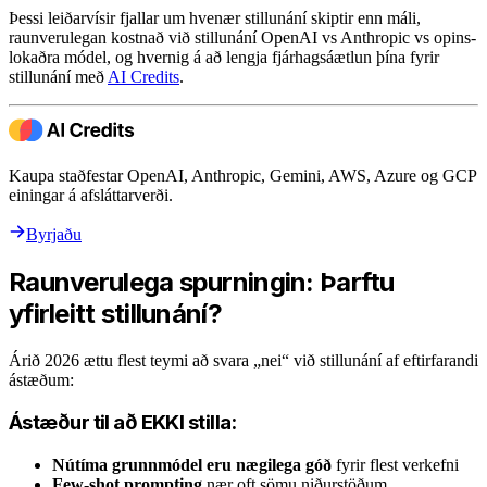
Þessi leiðarvísir fjallar um hvenær stillunání skiptir enn máli,
raunverulegan kostnað við stillunání OpenAI vs Anthropic vs opins-
lokaðra módel, og hvernig á að lengja fjárhagsáætlun þína fyrir
stillunání með
AI Credits
.
Kaupa staðfestar OpenAI, Anthropic, Gemini, AWS, Azure og GCP
einingar á afsláttarverði.
Byrjaðu
Raunverulega spurningin: Þarftu
yfirleitt stillunání?
Árið 2026 ættu flest teymi að svara „nei“ við stillunání af eftirfarandi
ástæðum:
Ástæður til að EKKI stilla:
Nútíma grunnmódel eru nægilega góð
fyrir flest verkefni
Few-shot prompting
nær oft sömu niðurstöðum