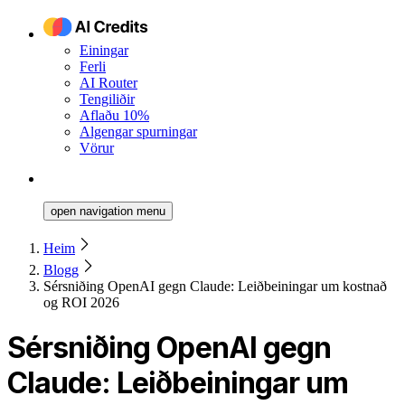
Einingar
Ferli
AI Router
Tengiliðir
Aflaðu 10%
Algengar spurningar
Vörur
open navigation menu
Heim
Blogg
Sérsniðing OpenAI gegn Claude: Leiðbeiningar um kostnað
og ROI 2026
Sérsniðing OpenAI gegn
Claude: Leiðbeiningar um