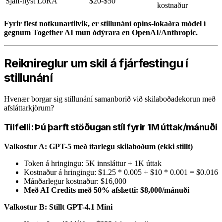
Sjálf-hýst LoRA
$20-$50
kostnaður
Fyrir flest notkunartilvik, er stillunání opins-lokaðra módel í
gegnum Together AI mun ódýrara en OpenAI/Anthropic.
Reiknireglur um skil á fjárfestingu í
stillunání
Hvenær borgar sig stillunání samanborið við skilaboðadekorun með
afsláttarkjörum?
Tilfelli: Þú þarft stöðugan stíl fyrir 1M úttak/mánuði
Valkostur A: GPT-5 með ítarlegu skilaboðum (ekki stillt)
Token á hringingu: 5K innsláttur + 1K úttak
Kostnaður á hringingu: $1.25 * 0.005 + $10 * 0.001 = $0.016
Mánðarlegur kostnaður: $16,000
Með AI Credits með 50% afslætti: $8,000/mánuði
Valkostur B: Stillt GPT-4.1 Mini