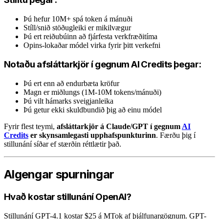
Þú hefur 10M+ spá token á mánuði
Stíll/snið stöðugleiki er mikilvægur
Þú ert reiðubúinn að fjárfesta verkfræðitíma
Opins-lokaðar módel virka fyrir þitt verkefni
Notaðu afsláttarkjör í gegnum AI Credits þegar:
Þú ert enn að endurbæta kröfur
Magn er miðlungs (1M-10M tokens/mánuði)
Þú vilt hámarks sveigjanleika
Þú getur ekki skuldbundið þig að einu módel
Fyrir flest teymi,
afsláttarkjör á Claude/GPT í gegnum
AI
Credits
er skynsamlegasti upphafspunkturinn
. Færðu þig í
stillunání síðar ef stærðin réttlætir það.
Algengar spurningar
Hvað kostar stillunání OpenAI?
Stillunání GPT-4.1 kostar $25 á MTok af þjálfunargögnum. GPT-