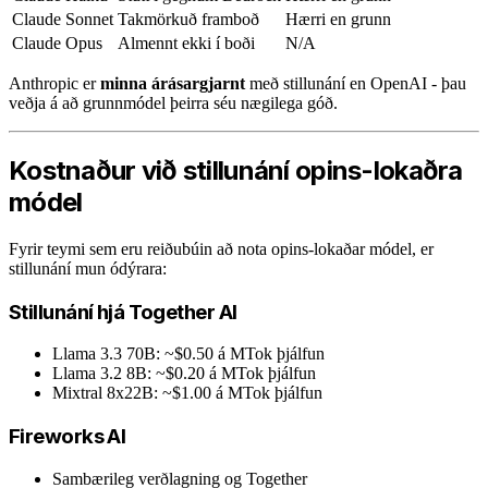
Claude Sonnet
Takmörkuð framboð
Hærri en grunn
Claude Opus
Almennt ekki í boði
N/A
Anthropic er
minna árásargjarnt
með stillunání en OpenAI - þau
veðja á að grunnmódel þeirra séu nægilega góð.
Kostnaður við stillunání opins-lokaðra
módel
Fyrir teymi sem eru reiðubúin að nota opins-lokaðar módel, er
stillunání mun ódýrara:
Stillunání hjá Together AI
Llama 3.3 70B: ~$0.50 á MTok þjálfun
Llama 3.2 8B: ~$0.20 á MTok þjálfun
Mixtral 8x22B: ~$1.00 á MTok þjálfun
Fireworks AI
Sambærileg verðlagning og Together