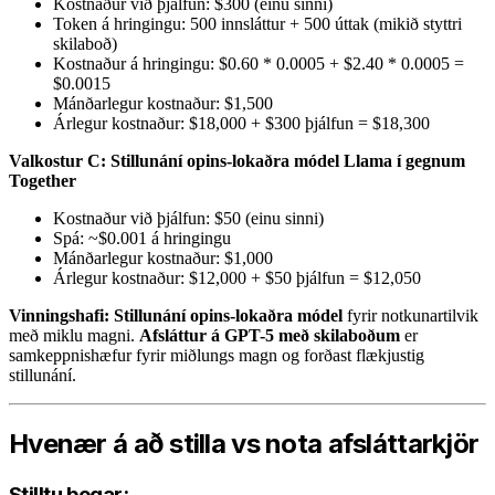
Kostnaður við þjálfun: $300 (einu sinni)
Token á hringingu: 500 innsláttur + 500 úttak (mikið styttri
skilaboð)
Kostnaður á hringingu: $0.60 * 0.0005 + $2.40 * 0.0005 =
$0.0015
Mánðarlegur kostnaður: $1,500
Árlegur kostnaður: $18,000 + $300 þjálfun = $18,300
Valkostur C: Stillunání opins-lokaðra módel Llama í gegnum
Together
Kostnaður við þjálfun: $50 (einu sinni)
Spá: ~$0.001 á hringingu
Mánðarlegur kostnaður: $1,000
Árlegur kostnaður: $12,000 + $50 þjálfun = $12,050
Vinningshafi: Stillunání opins-lokaðra módel
fyrir notkunartilvik
með miklu magni.
Afsláttur á GPT-5 með skilaboðum
er
samkeppnishæfur fyrir miðlungs magn og forðast flækjustig
stillunání.
Hvenær á að stilla vs nota afsláttarkjör
Stilltu þegar: