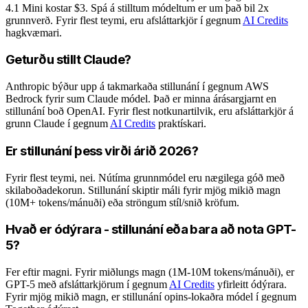
4.1 Mini kostar $3. Spá á stilltum módeltum er um það bil 2x
grunnverð. Fyrir flest teymi, eru afsláttarkjör í gegnum
AI Credits
hagkvæmari.
Geturðu stillt Claude?
Anthropic býður upp á takmarkaða stillunání í gegnum AWS
Bedrock fyrir sum Claude módel. Það er minna árásargjarnt en
stillunání boð OpenAI. Fyrir flest notkunartilvik, eru afsláttarkjör á
grunn Claude í gegnum
AI Credits
praktískari.
Er stillunání þess virði árið 2026?
Fyrir flest teymi, nei. Nútíma grunnmódel eru nægilega góð með
skilaboðadekorun. Stillunání skiptir máli fyrir mjög mikið magn
(10M+ tokens/mánuði) eða ströngum stíl/snið kröfum.
Hvað er ódýrara - stillunání eða bara að nota GPT-
5?
Fer eftir magni. Fyrir miðlungs magn (1M-10M tokens/mánuði), er
GPT-5 með afsláttarkjörum í gegnum
AI Credits
yfirleitt ódýrara.
Fyrir mjög mikið magn, er stillunání opins-lokaðra módel í gegnum