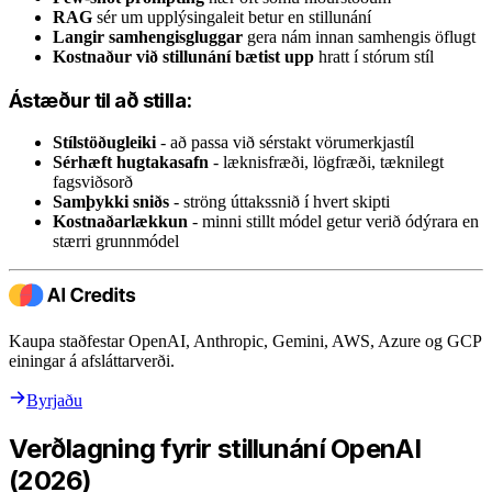
RAG
sér um upplýsingaleit betur en stillunání
Langir samhengisgluggar
gera nám innan samhengis öflugt
Kostnaður við stillunání bætist upp
hratt í stórum stíl
Ástæður til að stilla:
Stílstöðugleiki
- að passa við sérstakt vörumerkjastíl
Sérhæft hugtakasafn
- læknisfræði, lögfræði, tæknilegt
fagsviðsorð
Samþykki sniðs
- ströng úttakssnið í hvert skipti
Kostnaðarlækkun
- minni stillt módel getur verið ódýrara en
stærri grunnmódel
Kaupa staðfestar OpenAI, Anthropic, Gemini, AWS, Azure og GCP
einingar á afsláttarverði.
Byrjaðu
Verðlagning fyrir stillunání OpenAI
(2026)