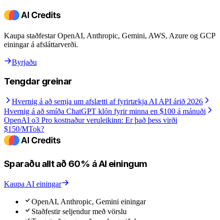
Kaupa staðfestar OpenAI, Anthropic, Gemini, AWS, Azure og GCP
einingar á afsláttarverði.
Byrjaðu
Tengdar greinar
Hvernig á að semja um afslætti af fyrirtækja AI API árið 2026
Hvernig á að smíða ChatGPT klón fyrir minna en $100 á mánuði
OpenAI o3 Pro kostnaður veruleikinn: Er það þess virði
$150/MTok?
Sparaðu allt að 60% á AI einingum
Kaupa AI einingar
OpenAI, Anthropic, Gemini einingar
Staðfestir seljendur með vörslu