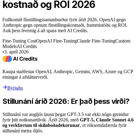
kostnað og ROI 2026
Fullkomið fínstillingssamanburður fyrir árið 2026. OpenAI gegn
Anthropic gegn opnum fínstillingskostnaði, frammistöðu og ROI.
Auk þess hvernig á að spara með AI Credits.
Fine-Tuning Cost
OpenAI Fine-Tuning
Claude Fine-Tuning
Custom
Models
AI Credits
•
3. apríl 2026
Kaupa staðfestar OpenAI, Anthropic, Gemini, AWS, Azure og GCP
einingar á afsláttarverði.
Byrjaðu
Stillunání árið 2026: Er það þess virði?
Stillunání var augljós lausn þegar GPT-3.5 var ekki nógu greindur
fyrir þitt notkunartilvik. Árið 2026, með
GPT-5, Claude Sonnet 4.6
og verkfærum til skilaboðadekorunar
, er röksemdafærsla fyrir
stillunání meira óljós.