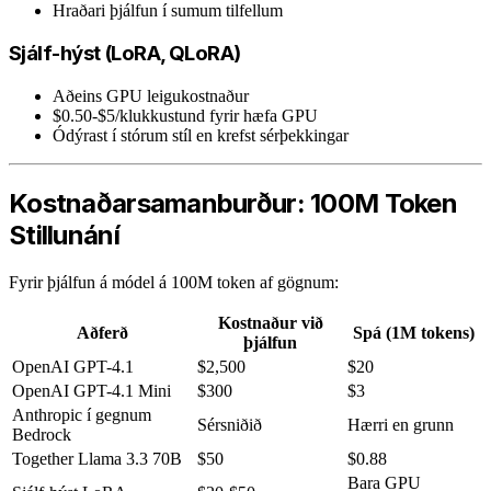
Hraðari þjálfun í sumum tilfellum
Sjálf-hýst (LoRA, QLoRA)
Aðeins GPU leigukostnaður
$0.50-$5/klukkustund fyrir hæfa GPU
Ódýrast í stórum stíl en krefst sérþekkingar
Kostnaðarsamanburður: 100M Token
Stillunání
Fyrir þjálfun á módel á 100M token af gögnum:
Kostnaður við
Aðferð
Spá (1M tokens)
þjálfun
OpenAI GPT-4.1
$2,500
$20
OpenAI GPT-4.1 Mini
$300
$3
Anthropic í gegnum
Sérsniðið
Hærri en grunn
Bedrock
Together Llama 3.3 70B
$50
$0.88
Bara GPU