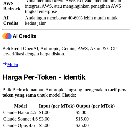
Anda memiliki kredit AWS Activate, membutuhkan
AWS
integrasi AWS, atau menginginkan penagihan AWS
Bedrock
tingkat enterprise
AI
Anda ingin membayar 40-60% lebih murah untuk
Credits
kedua jalur
Beli kredit OpenAI, Anthropic, Gemini, AWS, Azure & GCP
terverifikasi dengan harga diskon.
Mulai
Harga Per-Token - Identik
Baik Bedrock maupun Anthropic langsung mengenakan
tarif per-
token yang sama
untuk model Claude:
Model
Input (per MTok)
Output (per MTok)
Claude Haiku 4.5
$1.00
$5.00
Claude Sonnet 4.6
$3.00
$15.00
Claude Opus 4.6
$5.00
$25.00