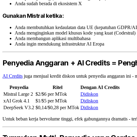
Anda sudah berada di ekosistem X
Gunakan Mistral ketika:
Anda membutuhkan kedaulatan data UE (kepatuhan GDPR/AI
Anda menginginkan model khusus kode yang kuat (Codestral)
Anda membangun aplikasi multibahasa
Anda ingin mendukung infrastruktur AI Eropa
Penyedia Anggaran + AI Credits = Pen
AI Credits
juga menjual kredit diskon untuk penyedia anggaran ini 
Penyedia
Ritel
Dengan AI Credits
Mistral Large 2
$2/$6 per MTok
Didiskon
xAI Grok 4.1
$1/$5 per MTok
Didiskon
DeepSeek V3.2
$0,14/$0,28 per MTok
Didiskon
Untuk beban kerja bervolume tinggi, efek gabungannya dramatis - t