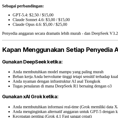
Sebagai perbandingan:
GPT-5.4: $2,50 / $15,00
Claude Sonnet 4.6: $3,00 / $15,00
Claude Opus 4.6: $5,00 / $25,00
Penyedia anggaran secara dramatis lebih murah - dan DeepSeek V3
Kapan Menggunakan Setiap Penyedia 
Gunakan DeepSeek ketika:
Anda membutuhkan model mampu yang paling murah
Beban kerja Anda bervolume tinggi tetapi sensitif terhadap kual
Anda nyaman dengan infrastruktur AI asal Tiongkok
Tugas penalaran di mana DeepSeek R1 bersaing dengan o3
Gunakan xAI Grok ketika:
Anda membutuhkan informasi real-time (Grok memiliki data X/
Anda menginginkan alternatif anggaran untuk GPT-5 dengan ku
Kecepatan penting (Grok 4.1 Fast sangat cepat)