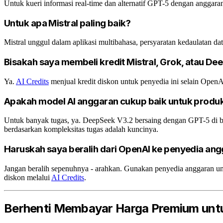
Untuk kueri informasi real-time dan alternatif GPT-5 dengan anggaran
Untuk apa Mistral paling baik?
Mistral unggul dalam aplikasi multibahasa, persyaratan kedaulatan da
Bisakah saya membeli kredit Mistral, Grok, atau D
Ya.
AI Credits
menjual kredit diskon untuk penyedia ini selain Open
Apakah model AI anggaran cukup baik untuk produk
Untuk banyak tugas, ya. DeepSeek V3.2 bersaing dengan GPT-5 di ba
berdasarkan kompleksitas tugas adalah kuncinya.
Haruskah saya beralih dari OpenAI ke penyedia an
Jangan beralih sepenuhnya - arahkan. Gunakan penyedia anggaran un
diskon melalui
AI Credits
.
Berhenti Membayar Harga Premium untu