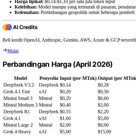
Harga tipikal:
$0,14-$1,10 per satu juta token input
Kelebihan:
Model mampu yang termurah di pasaran, penalaran
Kelemahan:
Pertimbangan geopolitik untuk beberapa pembeli
Beli kredit OpenAI, Anthropic, Gemini, AWS, Azure & GCP terverifi
Mulai
Perbandingan Harga (April 2026)
Model
Penyedia
Input (per MTok)
Output (per MTok
DeepSeek V3.2
DeepSeek
$0,14
$0,28
Grok 4.1 Fast
xAI
$0,20
$0,50
Mistral Small 3
Mistral
$0,20
$0,60
Mistral Medium 3
Mistral
$0,40
$2,00
DeepSeek R1
DeepSeek
$0,55
$2,20
Grok 4.1
xAI
$1,00
$5,00
Mistral Large 2
Mistral
$2,00
$6,00
Grok 4 Heavy
xAI
$5,00
$15,00