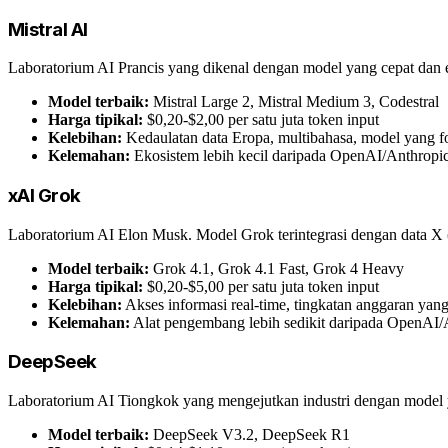
Mistral AI
Laboratorium AI Prancis yang dikenal dengan model yang cepat dan 
Model terbaik:
Mistral Large 2, Mistral Medium 3, Codestral
Harga tipikal:
$0,20-$2,00 per satu juta token input
Kelebihan:
Kedaulatan data Eropa, multibahasa, model yang f
Kelemahan:
Ekosistem lebih kecil daripada OpenAI/Anthropi
xAI Grok
Laboratorium AI Elon Musk. Model Grok terintegrasi dengan data X (T
Model terbaik:
Grok 4.1, Grok 4.1 Fast, Grok 4 Heavy
Harga tipikal:
$0,20-$5,00 per satu juta token input
Kelebihan:
Akses informasi real-time, tingkatan anggaran yan
Kelemahan:
Alat pengembang lebih sedikit daripada OpenAI/
DeepSeek
Laboratorium AI Tiongkok yang mengejutkan industri dengan model 
Model terbaik:
DeepSeek V3.2, DeepSeek R1