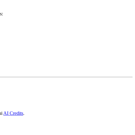
s:
ui
AI Credits
.