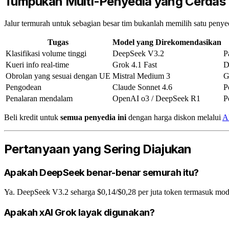
Tumpukan Multi-Penyedia yang Cerdas
Jalur termurah untuk sebagian besar tim bukanlah memilih satu peny
Tugas
Model yang Direkomendasikan
Klasifikasi volume tinggi
DeepSeek V3.2
P
Kueri info real-time
Grok 4.1 Fast
D
Obrolan yang sesuai dengan UE
Mistral Medium 3
G
Pengodean
Claude Sonnet 4.6
P
Penalaran mendalam
OpenAI o3 / DeepSeek R1
P
Beli kredit untuk
semua penyedia ini
dengan harga diskon melalui
A
Pertanyaan yang Sering Diajukan
Apakah DeepSeek benar-benar semurah itu?
Ya. DeepSeek V3.2 seharga $0,14/$0,28 per juta token termasuk mod
Apakah xAI Grok layak digunakan?