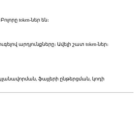
լորը token-ներ են։
լով արդյունքները։ Ավելի շատ token-ներ։
լանավորման, ֆայլերի ընթերցման, կոդի