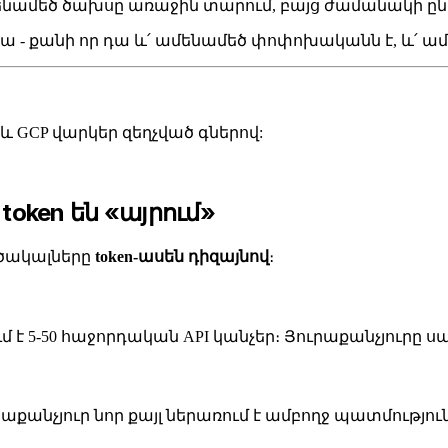
նամեծ ծախսը առաջին տարում, բայց ժամանակի ըն
 վրա - քանի որ դա և՛ ամենամեծ փոփոխականն է, և՛
re և GCP վարկեր զեղչված գներով:
token են «այրում»
րծակալները
token-ասեն դիզայնով
։
-50 հաջորդական API կանչեր։ Յուրաքանչյուրը սպառո
րաքանչյուր նոր քայլ ներառում է ամբողջ պատմությո