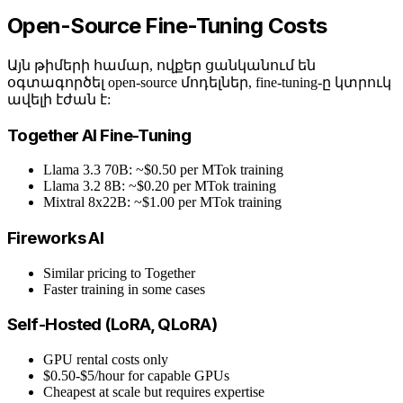
Open-Source Fine-Tuning Costs
Այն թիմերի համար, ովքեր ցանկանում են
օգտագործել open-source մոդելներ, fine-tuning-ը կտրուկ
ավելի էժան է:
Together AI Fine-Tuning
Llama 3.3 70B: ~$0.50 per MTok training
Llama 3.2 8B: ~$0.20 per MTok training
Mixtral 8x22B: ~$1.00 per MTok training
Fireworks AI
Similar pricing to Together
Faster training in some cases
Self-Hosted (LoRA, QLoRA)
GPU rental costs only
$0.50-$5/hour for capable GPUs
Cheapest at scale but requires expertise