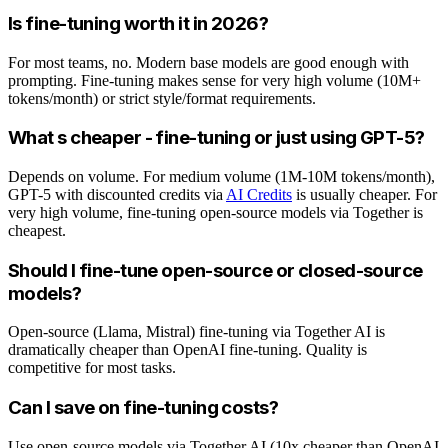
Is fine-tuning worth it in 2026?
For most teams, no. Modern base models are good enough with
prompting. Fine-tuning makes sense for very high volume (10M+
tokens/month) or strict style/format requirements.
What s cheaper - fine-tuning or just using GPT-5?
Depends on volume. For medium volume (1M-10M tokens/month),
GPT-5 with discounted credits via
AI Credits
is usually cheaper. For
very high volume, fine-tuning open-source models via Together is
cheapest.
Should I fine-tune open-source or closed-source
models?
Open-source (Llama, Mistral) fine-tuning via Together AI is
dramatically cheaper than OpenAI fine-tuning. Quality is
competitive for most tasks.
Can I save on fine-tuning costs?
Use open-source models via Together AI (10x cheaper than OpenAI