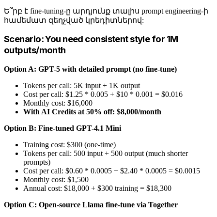
Ե՞րբ է fine-tuning-ը արդյունք տալիս prompt engineering-ի
համեմատ զեղչված կրեդիտներով:
Scenario: You need consistent style for 1M
outputs/month
Option A: GPT-5 with detailed prompt (no fine-tune)
Tokens per call: 5K input + 1K output
Cost per call: $1.25 * 0.005 + $10 * 0.001 = $0.016
Monthly cost: $16,000
With AI Credits at 50% off: $8,000/month
Option B: Fine-tuned GPT-4.1 Mini
Training cost: $300 (one-time)
Tokens per call: 500 input + 500 output (much shorter
prompts)
Cost per call: $0.60 * 0.0005 + $2.40 * 0.0005 = $0.0015
Monthly cost: $1,500
Annual cost: $18,000 + $300 training = $18,300
Option C: Open-source Llama fine-tune via Together