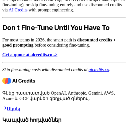
fine-tuning), or skip fine-tuning entirely and use discounted credits
via
AI Credits
with prompt engineering.
Don t Fine-Tune Until You Have To
For most teams in 2026, the smart path is
discounted credits +
good prompting
before considering fine-tuning.
Get a quote at aicredits.co ->
Skip fine-tuning costs with discounted credits at
aicredits.co
.
Գնեք հաստատված OpenAI, Anthropic, Gemini, AWS,
Azure և GCP վարկեր զեղչված գներով:
Սկսել
Կապված հոդվածներ