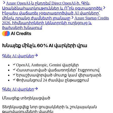
Azure OpenAI-ն ընդդեմ Direct OpenAI-ի. Գին,
Առանձնահատկություններ և Ո՞րն օգտագործել
Ինչպես վաճառել չօգտագործված AI վարկերը՝
մինչև դրանց ժամկետի լրանալը
Azure Startup Credits
2026. հիմնադիրների կենտրոնի ուղեցույց և
ծախսերի խնայում
Խնայեք մինչև 60% AI վարկերի վրա
Գնել AI վարկեր
OpenAI, Anthropic, Gemini վարկեր
Հաստատված վաճառողներ՝ էսքրոուով
Երաշխավորված մուտք կամ վերադարձ
Փոխանցում 24 ժամվա ընթացքում
Գնել AI վարկեր
Մնացեք տեղեկացված
Տեղեկացվեք նոր ցուցակների և շուկայական
թարմացումների մասին: