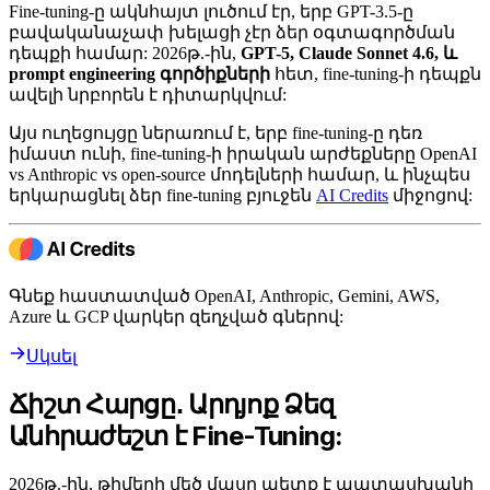
Fine-tuning-ը ակնհայտ լուծում էր, երբ GPT-3.5-ը
բավականաչափ խելացի չէր ձեր օգտագործման
դեպքի համար: 2026թ.-ին,
GPT-5, Claude Sonnet 4.6, և
prompt engineering գործիքների
հետ, fine-tuning-ի դեպքն
ավելի նրբորեն է դիտարկվում:
Այս ուղեցույցը ներառում է, երբ fine-tuning-ը դեռ
իմաստ ունի, fine-tuning-ի իրական արժեքները OpenAI
vs Anthropic vs open-source մոդելների համար, և ինչպես
երկարացնել ձեր fine-tuning բյուջեն
AI Credits
միջոցով:
Գնեք հաստատված OpenAI, Anthropic, Gemini, AWS,
Azure և GCP վարկեր զեղչված գներով:
Սկսել
Ճիշտ Հարցը․ Արդյոք Ձեզ
Անհրաժեշտ է Fine-Tuning:
2026թ.-ին, թիմերի մեծ մասը պետք է պատասխանի