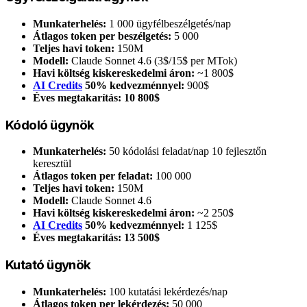
Munkaterhelés:
1 000 ügyfélbeszélgetés/nap
Átlagos token per beszélgetés:
5 000
Teljes havi token:
150M
Modell:
Claude Sonnet 4.6 (3$/15$ per MTok)
Havi költség kiskereskedelmi áron:
~1 800$
AI Credits
50% kedvezménnyel:
900$
Éves megtakarítás:
10 800$
Kódoló ügynök
Munkaterhelés:
50 kódolási feladat/nap 10 fejlesztőn
keresztül
Átlagos token per feladat:
100 000
Teljes havi token:
150M
Modell:
Claude Sonnet 4.6
Havi költség kiskereskedelmi áron:
~2 250$
AI Credits
50% kedvezménnyel:
1 125$
Éves megtakarítás:
13 500$
Kutató ügynök
Munkaterhelés:
100 kutatási lekérdezés/nap
Átlagos token per lekérdezés:
50 000