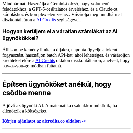
Mindhármat. Használja a Gemini-t olcsó, nagy volumenű
feladatokhoz, a GPT-5-öt általános érveléshez, és a Claude-ot
kódoláshoz és komplex elemzéshez. Vásárolja meg mindhármat
diszkontált áron a
AI Credits
segítségével.
Hogyan kerüljem el a váratlan számlákat az AI
ügynökökkel?
Állítson be kemény limitet a díjakra, naponta figyelje a tokent
fogyasztást, használjon batch API-kat, ahol lehetséges, és vásároljon
krediteket előre a
AI Credits
oldalon diszkontált áron, ahelyett, hogy
pay-as-you-go módban futtatná.
Építsen ügynököket anélkül, hogy
csődbe menne
A jövő az ügynöki AI. A matematika csak akkor működik, ha
ellenőrzik a költségeket.
Kérjen ajánlatot az aicredits.co oldalon ->