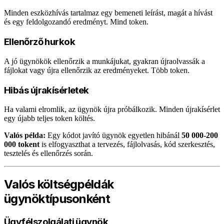
Minden eszközhívás tartalmaz egy bemeneti leírást, magát a hívást
és egy feldolgozandó eredményt. Mind token.
Ellenőrző hurkok
A jó ügynökök ellenőrzik a munkájukat, gyakran újraolvassák a
fájlokat vagy újra ellenőrzik az eredményeket. Több token.
Hibás újrakísérletek
Ha valami elromlik, az ügynök újra próbálkozik. Minden újrakísérlet
egy újabb teljes token költés.
Valós példa:
Egy kódot javító ügynök egyetlen hibánál
50 000-200
000 tokent
is elfogyaszthat a tervezés, fájlolvasás, kód szerkesztés,
tesztelés és ellenőrzés során.
Valós költségpéldák
ügynöktípusonként
Ügyfélszolgálati ügynök