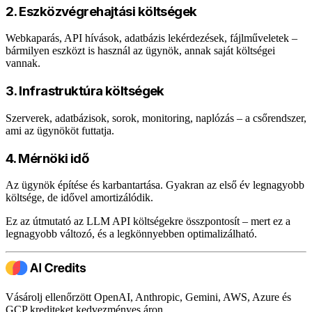
2. Eszközvégrehajtási költségek
Webkaparás, API hívások, adatbázis lekérdezések, fájlműveletek –
bármilyen eszközt is használ az ügynök, annak saját költségei
vannak.
3. Infrastruktúra költségek
Szerverek, adatbázisok, sorok, monitoring, naplózás – a csőrendszer,
ami az ügynököt futtatja.
4. Mérnöki idő
Az ügynök építése és karbantartása. Gyakran az első év legnagyobb
költsége, de idővel amortizálódik.
Ez az útmutató az LLM API költségekre összpontosít – mert ez a
legnagyobb változó, és a legkönnyebben optimalizálható.
Vásárolj ellenőrzött OpenAI, Anthropic, Gemini, AWS, Azure és
GCP krediteket kedvezményes áron.