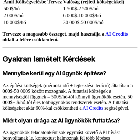
Amit Költségvetésbe Tervez
Valóság (rejtett költségekkel)
500$/hó
1 500$-2 500$/hó
2 000$/hó
6 000$-10 000$/hó
10 000$/hó
30 000$-50 000$/hó
Tervezze a magasabb összeget, majd használja a
AI Credits
oldalt a felére csökkenteni.
Gyakran Ismételt Kérdések
Mennyibe kerül egy AI ügynök építése?
Az építési költségek (mérnöki idő + fejlesztési iteráció) általában 5
000$-50 000$ között mozognak. A futtatási költségek a
mennyiségtől függnek – 500$/hó-tól könnyű ügynökök esetén, 50
000$+ $/hó-tól éles többügynökös rendszerek esetén. A futtatási
költségeket akár 60%-kal csökkentheti a
AI Credits
segítségével.
Miért olyan drága az AI ügynökök futtatása?
Az ügynökök feladatonként sok egymást követő API hívást
bonyolítanak le, kontextust halmoznak fel több lépéses