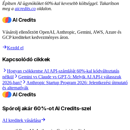
Építsen AI ügynököket 60%-kal kevesebb költséggel. Takarítson
meg a
aicredits.co
oldalon.
Vásárolj ellenőrzött OpenAI, Anthropic, Gemini, AWS, Azure és
GCP krediteket kedvezményes áron.
Kezdd el
Kapcsolódó cikkek
Hogyan csökkentse AI API-számláját 60%-kal kódváltoztatás
nélkül
Gemini vs Claude vs GPT-5: Melyik AI API-t válasszuk
2026-ban?
Anthropic Startup Program 2026: Jelentkezési útmutató
és alternatívák
Spórolj akár 60%-ot AI Credits-szel
AI kreditek vásárlása