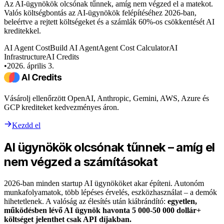
Az AI-ügynökök olcsónak tűnnek, amíg nem végzed el a matekot.
Valós költségbontás az AI-ügynökök felépítéséhez 2026-ban,
beleértve a rejtett költségeket és a számlák 60%-os csökkentését AI
kreditekkel.
AI Agent Cost
Build AI Agent
Agent Cost Calculator
AI
Infrastructure
AI Credits
•
2026. április 3.
Vásárolj ellenőrzött OpenAI, Anthropic, Gemini, AWS, Azure és
GCP krediteket kedvezményes áron.
Kezdd el
AI ügynökök olcsónak tűnnek – amíg el
nem végzed a számításokat
2026-ban minden startup AI ügynököket akar építeni. Autonóm
munkafolyamatok, több lépéses érvelés, eszközhasználat – a demók
hihetetlenek. A valóság az élesítés után kiábrándító:
egyetlen,
működésben lévő AI ügynök havonta 5 000-50 000 dollár+
költséget jelenthet csak API díjakban.