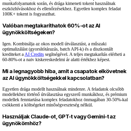
munkafolyamatok során, és drága kimeneti tokent használnak
eszközhívásokhoz és ellenőrzésekhez. Egyetlen komplex feladat
100K+ tokent is fogyaszthat.
Valóban megtakaríthatok 60%-ot az AI
ügynökköltségeken?
Igen. Kombinálja az okos modell útválasztást, a műszaki
optimalizálást (gyorsítótárazás, batch API-k) és a diszkontált
krediteket a
AI Credits
segítségével. A teljes megtakarítás elérheti a
60-80%-ot a naiv kiskereskedelmi ár alatti értékhez képest.
Mi a legnagyobb hiba, amit a csapatok elkövetnek
az AI ügynökköltségekkel kapcsolatban?
Egyetlen drága modellt használnak mindenre. A feladatok olcsóbb
modellekhez történő útválasztása egyszerű munkákhoz, és prémium
modellek fenntartása komplex feladatokhoz önmagában 30-50%-kal
csökkenti a költségeket minőségveszteség nélkül.
Használjak Claude-ot, GPT-t vagy Gemini-t az
ügynökömhöz?