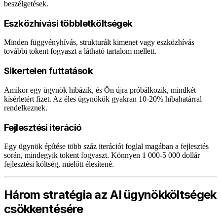
beszélgetések.
Eszközhívási többletköltségek
Minden függvényhívás, strukturált kimenet vagy eszközhívás
további tokent fogyaszt a látható tartalom mellett.
Sikertelen futtatások
Amikor egy ügynök hibázik, és Ön újra próbálkozik, mindkét
kísérletért fizet. Az éles ügynökök gyakran 10-20% hibahatárral
rendelkeznek.
Fejlesztési iteráció
Egy ügynök építése több száz iterációt foglal magában a fejlesztés
során, mindegyik tokent fogyaszt. Könnyen 1 000-5 000 dollár
fejlesztési költség, mielőtt élesítené.
Három stratégia az AI ügynökköltségek
csökkentésére