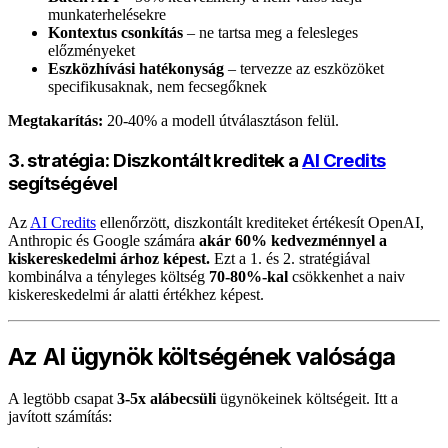
munkaterhelésekre
Kontextus csonkítás
– ne tartsa meg a felesleges
előzményeket
Eszközhívási hatékonyság
– tervezze az eszközöket
specifikusaknak, nem fecsegőknek
Megtakarítás:
20-40% a modell útválasztáson felül.
3. stratégia: Diszkontált kreditek a
AI Credits
segítségével
Az
AI Credits
ellenőrzött, diszkontált krediteket értékesít OpenAI,
Anthropic és Google számára
akár 60% kedvezménnyel a
kiskereskedelmi árhoz képest.
Ezt a 1. és 2. stratégiával
kombinálva a tényleges költség
70-80%-kal
csökkenhet a naiv
kiskereskedelmi ár alatti értékhez képest.
Az AI ügynök költségének valósága
A legtöbb csapat
3-5x alábecsüli
ügynökeinek költségeit. Itt a
javított számítás: