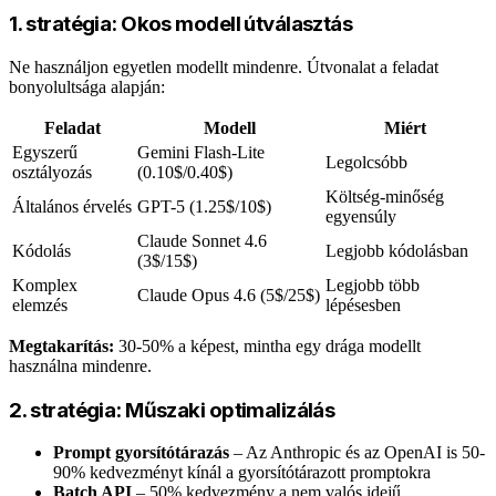
1. stratégia: Okos modell útválasztás
Ne használjon egyetlen modellt mindenre. Útvonalat a feladat
bonyolultsága alapján:
Feladat
Modell
Miért
Egyszerű
Gemini Flash-Lite
Legolcsóbb
osztályozás
(0.10$/0.40$)
Költség-minőség
Általános érvelés
GPT-5 (1.25$/10$)
egyensúly
Claude Sonnet 4.6
Kódolás
Legjobb kódolásban
(3$/15$)
Komplex
Legjobb több
Claude Opus 4.6 (5$/25$)
elemzés
lépésesben
Megtakarítás:
30-50% a képest, mintha egy drága modellt
használna mindenre.
2. stratégia: Műszaki optimalizálás
Prompt gyorsítótárazás
– Az Anthropic és az OpenAI is 50-
90% kedvezményt kínál a gyorsítótárazott promptokra
Batch API
– 50% kedvezmény a nem valós idejű