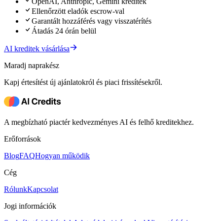
OpenAI, Anthropic, Gemini kreditek
Ellenőrzött eladók escrow-val
Garantált hozzáférés vagy visszatérítés
Átadás 24 órán belül
AI kreditek vásárlása
Maradj naprakész
Kapj értesítést új ajánlatokról és piaci frissítésekről.
A megbízható piactér kedvezményes AI és felhő kreditekhez.
Erőforrások
Blog
FAQ
Hogyan működik
Cég
Rólunk
Kapcsolat
Jogi információk