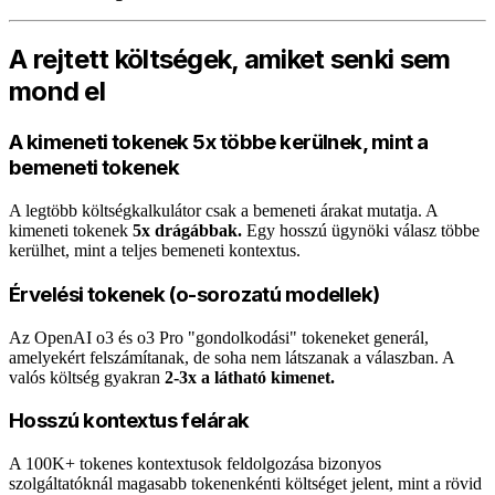
A rejtett költségek, amiket senki sem
mond el
A kimeneti tokenek 5x többe kerülnek, mint a
bemeneti tokenek
A legtöbb költségkalkulátor csak a bemeneti árakat mutatja. A
kimeneti tokenek
5x drágábbak.
Egy hosszú ügynöki válasz többe
kerülhet, mint a teljes bemeneti kontextus.
Érvelési tokenek (o-sorozatú modellek)
Az OpenAI o3 és o3 Pro "gondolkodási" tokeneket generál,
amelyekért felszámítanak, de soha nem látszanak a válaszban. A
valós költség gyakran
2-3x a látható kimenet.
Hosszú kontextus felárak
A 100K+ tokenes kontextusok feldolgozása bizonyos
szolgáltatóknál magasabb tokenenkénti költséget jelent, mint a rövid