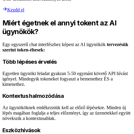
Kezdd el
Miért égetnek el annyi tokent az AI
ügynökök?
Egy egyszerű chat interfészhez képest az AI ügynökök
tervezésük
szerint token-éhesek:
Több lépéses érvelés
Egyetlen ügynöki feladat gyakran 5-50 egymást követő API hívást
igényel. Mindegyik tokeneket fogyaszt a bemenethez ÉS a
kimenethez.
Kontextus halmozódása
Az ügynököknek emlékezniük kell az előző lépésekre. Minden új
lépés magában foglalja a teljes előzményt, így az üzenetekkel együtt
növekszik a kontextusablak.
Eszközhívások