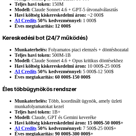
Teljes havi token:
150M
Modell:
Claude Sonnet 4.6 + GPT-5 útvonalválasztás
Havi költség kiskereskedelmi áron:
~2 000$
AI Credits
50% kedvezménnyel:
1 000$
Éves megtakarítás:
12 000$
Kereskedési bot (24/7 működés)
Munkaterhelés:
Folyamatos piaci elemzés + döntéshozatal
Teljes havi token:
500M-1B
Modell:
Claude Sonnet 4.6 + Opus kritikus döntésekhez
Havi költség kiskereskedelmi áron:
10 000$-25 000$
AI Credits
50% kedvezménnyel:
5 000$-12 500$
Éves megtakarítás:
60 000$-150 000$
Éles többügynökös rendszer
Munkaterhelés:
Több, koordinált ügynök, amely üzleti
munkafolyamatokat kezel
Teljes havi token:
1B+
Modell:
Claude, GPT és Gemini keveréke
Havi költség kiskereskedelmi áron:
15 000$-50 000$+
AI Credits
50% kedvezménnyel:
7 500$-25 000$+
Éves megtakarítás:
90 000$-300 000$+