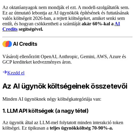
Az oktatóanyagok nem mondják el ezt. A modell-szolgáltatók sem.
Ez az útmutató lebontja az AI ügynökök építésének és futtatásának
valós költségeit 2026-ban, a rejtett költségeket, amiket senki sem
említ, és hogyan csökkentheti a számláját
akár 60%-kal a
AI
Credits
segítségével.
Vásárolj ellenőrzött OpenAI, Anthropic, Gemini, AWS, Azure és
GCP krediteket kedvezményes áron.
Kezdd el
Az AI ügynök költségeinek összetevői
Minden AI ügynöknek négy költségkategóriája van:
1. LLM API költségek (a nagy tétel)
Az ügynök által az LLM-mel folytatott minden interakció token
költségei. Ez tipikusan a
teljes ügynökköltség 70-90%-a.