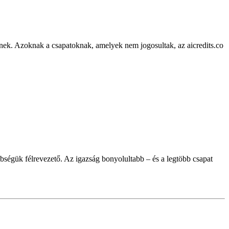
eknek. Azoknak a csapatoknak, amelyek nem jogosultak, az aicredits.co
bbségük félrevezető. Az igazság bonyolultabb – és a legtöbb csapat