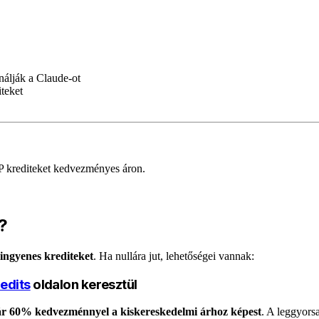
nálják a Claude-ot
iteket
P krediteket kedvezményes áron.
?
 ingyenes krediteket
. Ha nullára jut, lehetőségei vannak:
redits
oldalon keresztül
r 60% kedvezménnyel a kiskereskedelmi árhoz képest
. A leggyors