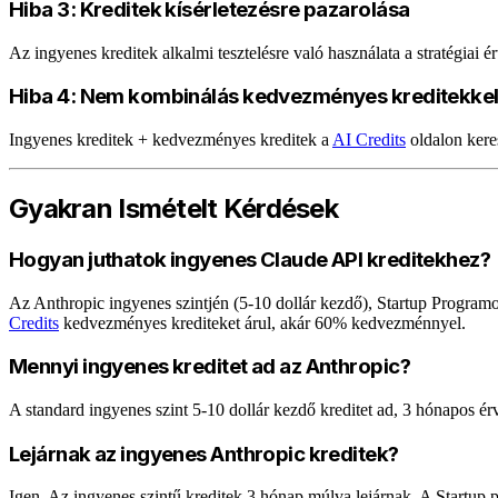
Hiba 3: Kreditek kísérletezésre pazarolása
Az ingyenes kreditek alkalmi tesztelésre való használata a stratégiai ér
Hiba 4: Nem kombinálás kedvezményes kreditekke
Ingyenes kreditek + kedvezményes kreditek a
AI Credits
oldalon kere
Gyakran Ismételt Kérdések
Hogyan juthatok ingyenes Claude API kreditekhez?
Az Anthropic ingyenes szintjén (5-10 dollár kezdő), Startup Program
Credits
kedvezményes krediteket árul, akár 60% kedvezménnyel.
Mennyi ingyenes kreditet ad az Anthropic?
A standard ingyenes szint 5-10 dollár kezdő kreditet ad, 3 hónapos é
Lejárnak az ingyenes Anthropic kreditek?
Igen. Az ingyenes szintű kreditek 3 hónap múlva lejárnak. A Startup 