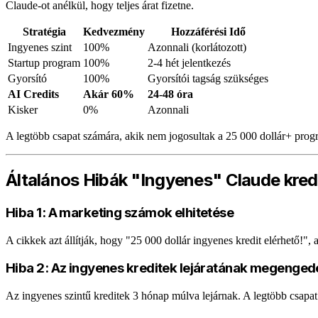
Claude-ot anélkül, hogy teljes árat fizetne.
Stratégia
Kedvezmény
Hozzáférési Idő
Ingyenes szint
100%
Azonnali (korlátozott)
Startup program
100%
2-4 hét jelentkezés
Gyorsító
100%
Gyorsítói tagság szükséges
AI Credits
Akár 60%
24-48 óra
Kisker
0%
Azonnali
A legtöbb csapat számára, akik nem jogosultak a 25 000 dollár+ pro
Általános Hibák "Ingyenes" Claude kred
Hiba 1: A marketing számok elhitetése
A cikkek azt állítják, hogy "25 000 dollár ingyenes kredit elérhető!",
Hiba 2: Az ingyenes kreditek lejáratának megenged
Az ingyenes szintű kreditek 3 hónap múlva lejárnak. A legtöbb csapa