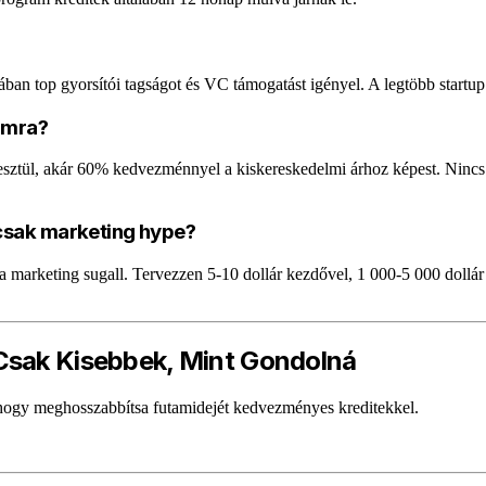
ában top gyorsítói tagságot és VC támogatást igényel. A legtöbb startup
ramra?
sztül, akár 60% kedvezménnyel a kiskereskedelmi árhoz képest. Nincs 
 csak marketing hype?
 a marketing sugall. Tervezzen 5-10 dollár kezdővel, 1 000-5 000 doll
 Csak Kisebbek, Mint Gondolná
 hogy meghosszabbítsa futamidejét kedvezményes kreditekkel.