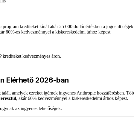
its
up program krediteket kínál akár 25 000 dollár értékben a jogosult cég
akár 60%-os kedvezménnyel a kiskereskedelmi árhoz képest.
P krediteket kedvezményes áron.
an Elérhető 2026-ban
et talál, amelyek ezreket ígérnek ingyenes Anthropic hozzáférésben. Tö
eresztül
, akár 60% kedvezménnyel a kiskereskedelmi árhoz képest.
elfogynak az ingyenes lehetőségek.