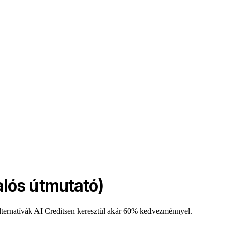
alós útmutató)
lternatívák AI Creditsen keresztül akár 60% kedvezménnyel.