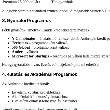
Premium
25 000 dollár+
Top gyorsítók
A legtöbb startup a Standard szinten landol. A magasabb szintek VC t
3. Gyorsítói Programok
Főbb gyorsítók, amelyek Claude krediteket tartalmaznak:
Y Combinator
– általában 5–25 ezer dollár Anthropic kredit per
Techstars
– programonként változó
500 Global
– programonként változó
Antler
– változó
Microsoft for Startups
– bizonyos pályákon tartalmazza az An
Ha egy gyorsítóban van, fizetés előtt tájékozódjon, mi érhető el.
4. Kutatási és Akadémiai Programok
Az Anthropic krediteket kínál:
Egyetemi kutatási projektekhez
Akadémiai AI biztonsági kutatáshoz
Hitelesített oktatási felhasználási esetekhez
Jelentkezés szükséges, jóváhagyás nem garantált.