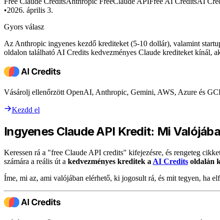
Free Claude Credits
Anthropic Free
Claude API
Free AI Credits
AI Cred
•
2026. április 3.
Gyors válasz
Az Anthropic ingyenes kezdő krediteket (5-10 dollár), valamint start
oldalon található AI Credits kedvezményes Claude krediteket kínál, 
Vásárolj ellenőrzött OpenAI, Anthropic, Gemini, AWS, Azure és GC
Kezdd el
Ingyenes Claude API Kredit: Mi Valójáb
Keressen rá a "free Claude API credits" kifejezésre, és rengeteg cikk
számára a reális út a
kedvezményes kreditek a
AI Credits
oldalán k
Íme, mi az, ami valójában elérhető, ki jogosult rá, és mit tegyen, ha 