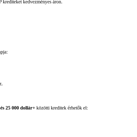
P krediteket kedvezményes áron.
pja:
z.
 és 25 000 dollár+
közötti kreditek érhetők el: