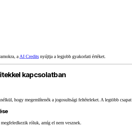
gramokra, a
AI Credits
nyújtja a legjobb gyakorlati értéket.
itekkel kapcsolatban
 anélkül, hogy megemlítenék a jogosultsági feltételeket. A legtöbb csapa
ése
t megfeledkezik róluk, amíg el nem vesznek.