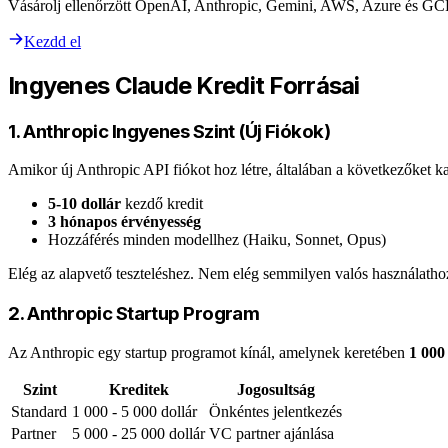
Vásárolj ellenőrzött OpenAI, Anthropic, Gemini, AWS, Azure és GC
Kezdd el
Ingyenes Claude Kredit Forrásai
1. Anthropic Ingyenes Szint (Új Fiókok)
Amikor új Anthropic API fiókot hoz létre, általában a következőket ka
5-10 dollár
kezdő kredit
3 hónapos érvényesség
Hozzáférés minden modellhez (Haiku, Sonnet, Opus)
Elég az alapvető teszteléshez. Nem elég semmilyen valós használatho
2. Anthropic Startup Program
Az Anthropic egy startup programot kínál, amelynek keretében
1 000
Szint
Kreditek
Jogosultság
Standard
1 000 - 5 000 dollár
Önkéntes jelentkezés
Partner
5 000 - 25 000 dollár
VC partner ajánlása