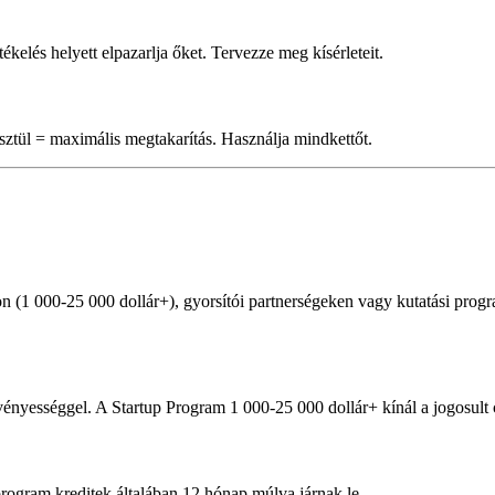
tékelés helyett elpazarlja őket. Tervezze meg kísérleteit.
l
sztül = maximális megtakarítás. Használja mindkettőt.
on (1 000-25 000 dollár+), gyorsítói partnerségeken vagy kutatási pro
rvényességgel. A Startup Program 1 000-25 000 dollár+ kínál a jogosult
program kreditek általában 12 hónap múlva járnak le.