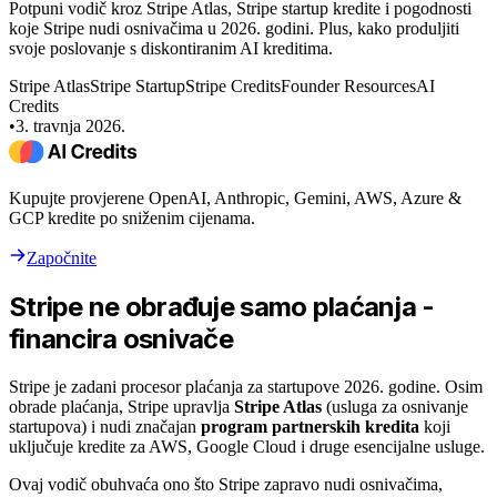
Potpuni vodič kroz Stripe Atlas, Stripe startup kredite i pogodnosti
koje Stripe nudi osnivačima u 2026. godini. Plus, kako produljiti
svoje poslovanje s diskontiranim AI kreditima.
Stripe Atlas
Stripe Startup
Stripe Credits
Founder Resources
AI
Credits
•
3. travnja 2026.
Kupujte provjerene OpenAI, Anthropic, Gemini, AWS, Azure &
GCP kredite po sniženim cijenama.
Započnite
Stripe ne obrađuje samo plaćanja -
financira osnivače
Stripe je zadani procesor plaćanja za startupove 2026. godine. Osim
obrade plaćanja, Stripe upravlja
Stripe Atlas
(usluga za osnivanje
startupova) i nudi značajan
program partnerskih kredita
koji
uključuje kredite za AWS, Google Cloud i druge esencijalne usluge.
Ovaj vodič obuhvaća ono što Stripe zapravo nudi osnivačima,