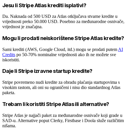
Jesu li Stripe Atlas krediti isplativi?
Da. Naknada od 500 USD za Atlas otključava stvarne kredite u
vrijednosti preko 50.000 USD. Posebno za međunarodne osnivače,
vrijednost je značajna.
Mogu li prodati neiskorištene Stripe Atlas kredite?
Sami krediti (AWS, Google Cloud, itd.) mogu se prodati putem
AI
Credits
po 50-70% nominalne vrijednosti ako ih ne možete sve
iskoristiti.
Daje li Stripe izravne startup kredite?
Stripe povremeno nudi kredite za obradu plaćanja startupovima s
visokim rastom, ali oni su ograničeni i nisu dio standardnog Atlas
paketa.
Trebam li koristiti Stripe Atlas ili alternative?
Stripe Atlas je najjači paket za međunarodne osnivače koji grade u
SAD-u. Alternative poput Clerky, Firstbase i Doola služe različitim
nišama.