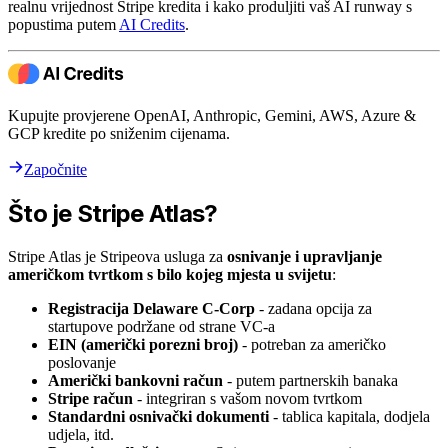
realnu vrijednost Stripe kredita i kako produljiti vaš AI runway s
popustima putem
AI Credits
.
Kupujte provjerene OpenAI, Anthropic, Gemini, AWS, Azure &
GCP kredite po sniženim cijenama.
Započnite
Što je Stripe Atlas?
Stripe Atlas je Stripeova usluga za
osnivanje i upravljanje
američkom tvrtkom s bilo kojeg mjesta u svijetu
:
Registracija Delaware C-Corp
- zadana opcija za
startupove podržane od strane VC-a
EIN (američki porezni broj)
- potreban za američko
poslovanje
Američki bankovni račun
- putem partnerskih banaka
Stripe račun
- integriran s vašom novom tvrtkom
Standardni osnivački dokumenti
- tablica kapitala, dodjela
udjela, itd.