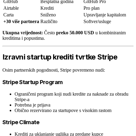
GitHub
Besplatna godina
GitHub Pro
Airtable
Krediti
Pro plan
Carta
Sniženo
Upravljanje kapitalom
+30 više partnera
Različito
Softver/usluge
Ukupna vrijednost:
Često
preko 50.000 USD
u kombiniranim
kreditima i popustima.
Izravni startup krediti tvrtke Stripe
Osim partnerskih pogodnosti, Stripe povremeno nudi:
Stripe Startup Program
Ograničeni program koji nudi kredite za naknade za obradu
Stripe-a
Potrebna je prijava
Obično rezervirano za startupove s visokim rastom
Stripe Climate
Krediti za uklanjanje ugljika za predane kupce