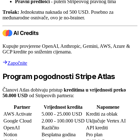
Pravni predlošci
- putem Stripeovog pravnog tima
Trošak:
Jednokratna naknada od 500 USD. Posebno za
međunarodne osnivače, ovo je no-brainer.
Kupujte provjerene OpenAI, Anthropic, Gemini, AWS, Azure &
GCP kredite po sniženim cijenama.
Započnite
Program pogodnosti Stripe Atlas
Članovi Atlas dobivaju pristup
kreditima u vrijednosti preko
50.000 USD
od Stripeovih partnera:
Partner
Vrijednost kredita
Napomene
AWS Activate
5.000 - 25.000 USD
Krediti za oblak
Google Cloud
2.000 - 100.000 USD
Uključuje Vertex AI
OpenAI
Različito
API krediti
Notion
Besplatna godina
Pro plan