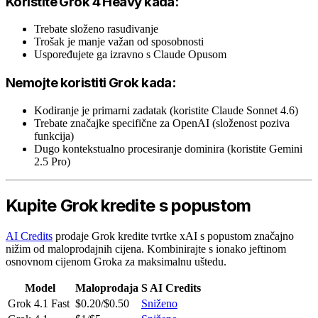
Koristite Grok 4 Heavy kada:
Trebate složeno rasuđivanje
Trošak je manje važan od sposobnosti
Uspoređujete ga izravno s Claude Opusom
Nemojte koristiti Grok kada:
Kodiranje je primarni zadatak (koristite Claude Sonnet 4.6)
Trebate značajke specifične za OpenAI (složenost poziva
funkcija)
Dugo kontekstualno procesiranje dominira (koristite Gemini
2.5 Pro)
Kupite Grok kredite s popustom
AI Credits
prodaje Grok kredite tvrtke xAI s popustom značajno
nižim od maloprodajnih cijena. Kombinirajte s ionako jeftinom
osnovnom cijenom Groka za maksimalnu uštedu.
Model
Maloprodaja
S AI Credits
Grok 4.1 Fast
$0.20/$0.50
Sniženo