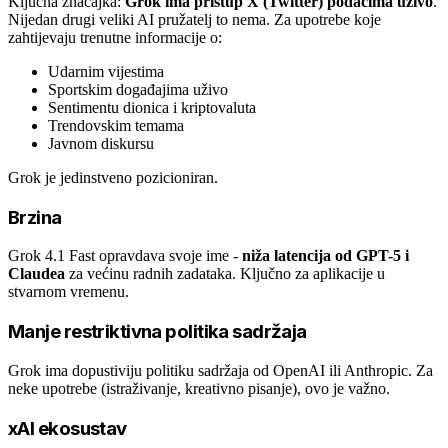
Ključna značajka:
Grok ima pristup X (Twitter) podacima uživo
.
Nijedan drugi veliki AI pružatelj to nema. Za upotrebe koje
zahtijevaju trenutne informacije o:
Udarnim vijestima
Sportskim događajima uživo
Sentimentu dionica i kriptovaluta
Trendovskim temama
Javnom diskursu
Grok je jedinstveno pozicioniran.
Brzina
Grok 4.1 Fast opravdava svoje ime -
niža latencija od GPT-5 i
Claudea
za većinu radnih zadataka. Ključno za aplikacije u
stvarnom vremenu.
Manje restriktivna politika sadržaja
Grok ima dopustiviju politiku sadržaja od OpenAI ili Anthropic. Za
neke upotrebe (istraživanje, kreativno pisanje), ovo je važno.
xAI ekosustav