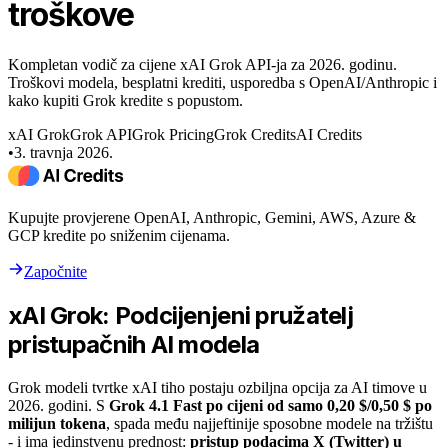
troškove
Kompletan vodič za cijene xAI Grok API-ja za 2026. godinu.
Troškovi modela, besplatni krediti, usporedba s OpenAI/Anthropic i
kako kupiti Grok kredite s popustom.
xAI Grok
Grok API
Grok Pricing
Grok Credits
AI Credits
•
3. travnja 2026.
Kupujte provjerene OpenAI, Anthropic, Gemini, AWS, Azure &
GCP kredite po sniženim cijenama.
Započnite
xAI Grok: Podcijenjeni pružatelj
pristupačnih AI modela
Grok modeli tvrtke xAI tiho postaju ozbiljna opcija za AI timove u
2026. godini. S
Grok 4.1 Fast po cijeni od samo 0,20 $/0,50 $ po
milijun tokena
, spada među najjeftinije sposobne modele na tržištu
- i ima jedinstvenu prednost:
pristup podacima X (Twitter) u