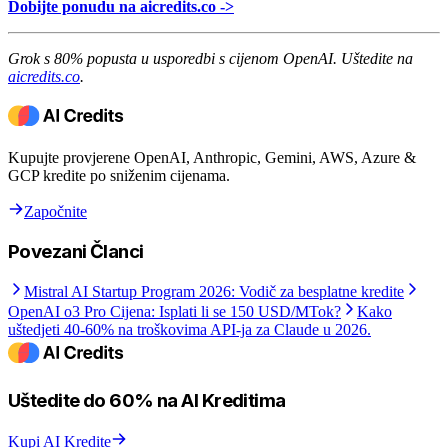
Dobijte ponudu na aicredits.co ->
Grok s 80% popusta u usporedbi s cijenom OpenAI. Uštedite na
aicredits.co
.
Kupujte provjerene OpenAI, Anthropic, Gemini, AWS, Azure &
GCP kredite po sniženim cijenama.
Započnite
Povezani Članci
Mistral AI Startup Program 2026: Vodič za besplatne kredite
OpenAI o3 Pro Cijena: Isplati li se 150 USD/MTok?
Kako
uštedjeti 40-60% na troškovima API-ja za Claude u 2026.
Uštedite do 60% na AI Kreditima
Kupi AI Kredite