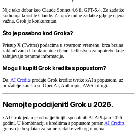
Nije tako dobar kao Claude Sonnet 4.6 ili GPT-5.4. Za zadatke
kodiranja koristite Claude. Za opće radne zadatke gdje je cijena
važna, Grok je konkurentan.
Što je posebno kod Groka?
Pristup X (Twitter) podacima u stvarnom vremenu, brza brzina
zaključivanja i konkurentne cijene. Jedinstven za upotrebe koje
zahtijevaju trenutne informacije.
Mogu li kupiti Grok kredite s popustom?
Da.
AI Credits
prodaje Grok kredite tvrtke xAI s popustom, uz
pružatelje kao što su OpenAI, Anthropic, AWS i drugi.
Nemojte podcijeniti Grok u 2026.
xAI Grok jedan je od najjeftinijih sposobnih AI API-ja u 2026.
godini. U kombinaciji s kreditima s popustom putem
AI Credits
,
gotovo je besplatan za radne zadatke velikog obujma.