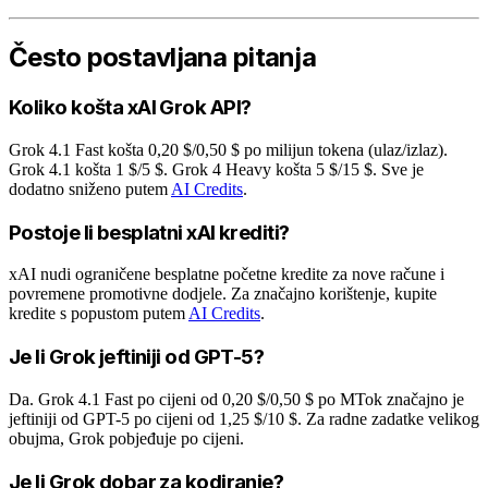
Često postavljana pitanja
Koliko košta xAI Grok API?
Grok 4.1 Fast košta 0,20 $/0,50 $ po milijun tokena (ulaz/izlaz).
Grok 4.1 košta 1 $/5 $. Grok 4 Heavy košta 5 $/15 $. Sve je
dodatno sniženo putem
AI Credits
.
Postoje li besplatni xAI krediti?
xAI nudi ograničene besplatne početne kredite za nove račune i
povremene promotivne dodjele. Za značajno korištenje, kupite
kredite s popustom putem
AI Credits
.
Je li Grok jeftiniji od GPT-5?
Da. Grok 4.1 Fast po cijeni od 0,20 $/0,50 $ po MTok značajno je
jeftiniji od GPT-5 po cijeni od 1,25 $/10 $. Za radne zadatke velikog
obujma, Grok pobjeđuje po cijeni.
Je li Grok dobar za kodiranje?