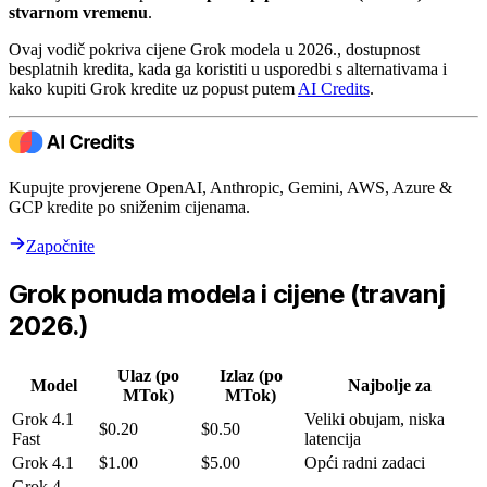
stvarnom vremenu
.
Ovaj vodič pokriva cijene Grok modela u 2026., dostupnost
besplatnih kredita, kada ga koristiti u usporedbi s alternativama i
kako kupiti Grok kredite uz popust putem
AI Credits
.
Kupujte provjerene OpenAI, Anthropic, Gemini, AWS, Azure &
GCP kredite po sniženim cijenama.
Započnite
Grok ponuda modela i cijene (travanj
2026.)
Ulaz (po
Izlaz (po
Model
Najbolje za
MTok)
MTok)
Grok 4.1
Veliki obujam, niska
$0.20
$0.50
Fast
latencija
Grok 4.1
$1.00
$5.00
Opći radni zadaci
Grok 4