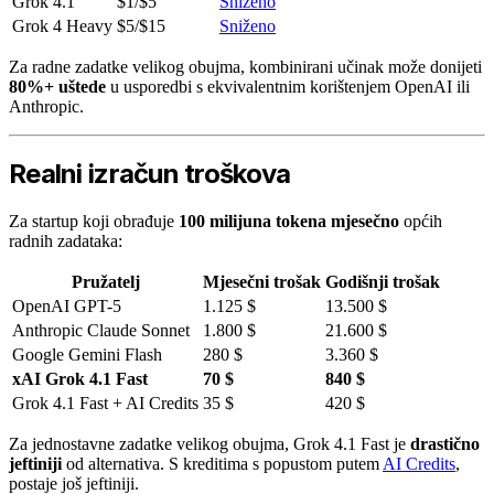
Grok 4.1
$1/$5
Sniženo
Grok 4 Heavy
$5/$15
Sniženo
Za radne zadatke velikog obujma, kombinirani učinak može donijeti
80%+ uštede
u usporedbi s ekvivalentnim korištenjem OpenAI ili
Anthropic.
Realni izračun troškova
Za startup koji obrađuje
100 milijuna tokena mjesečno
općih
radnih zadataka:
Pružatelj
Mjesečni trošak
Godišnji trošak
OpenAI GPT-5
1.125 $
13.500 $
Anthropic Claude Sonnet
1.800 $
21.600 $
Google Gemini Flash
280 $
3.360 $
xAI Grok 4.1 Fast
70 $
840 $
Grok 4.1 Fast + AI Credits
35 $
420 $
Za jednostavne zadatke velikog obujma, Grok 4.1 Fast je
drastično
jeftiniji
od alternativa. S kreditima s popustom putem
AI Credits
,
postaje još jeftiniji.