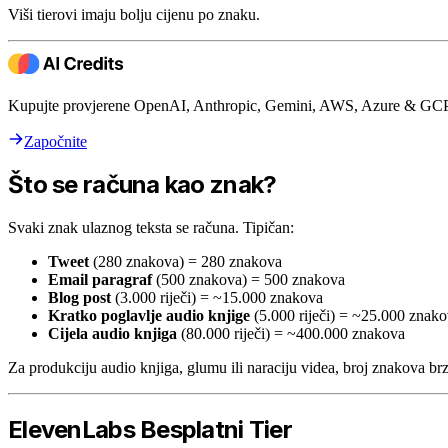
Viši tierovi imaju bolju cijenu po znaku.
Kupujte provjerene OpenAI, Anthropic, Gemini, AWS, Azure & GCP 
Započnite
Što se računa kao znak?
Svaki znak ulaznog teksta se računa. Tipičan:
Tweet
(280 znakova) = 280 znakova
Email paragraf
(500 znakova) = 500 znakova
Blog post
(3.000 riječi) = ~15.000 znakova
Kratko poglavlje audio knjige
(5.000 riječi) = ~25.000 znak
Cijela audio knjiga
(80.000 riječi) = ~400.000 znakova
Za produkciju audio knjiga, glumu ili naraciju videa, broj znakova brz
ElevenLabs Besplatni Tier