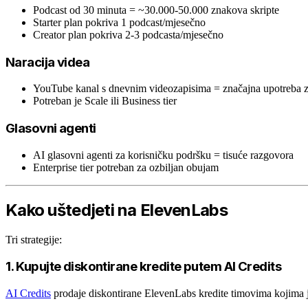
Podcast od 30 minuta = ~30.000-50.000 znakova skripte
Starter plan pokriva 1 podcast/mjesečno
Creator plan pokriva 2-3 podcasta/mjesečno
Naracija videa
YouTube kanal s dnevnim videozapisima = značajna upotreba 
Potreban je Scale ili Business tier
Glasovni agenti
AI glasovni agenti za korisničku podršku = tisuće razgovora
Enterprise tier potreban za ozbiljan obujam
Kako uštedjeti na ElevenLabs
Tri strategije:
1. Kupujte diskontirane kredite putem AI Credits
AI Credits
prodaje diskontirane ElevenLabs kredite timovima kojima j