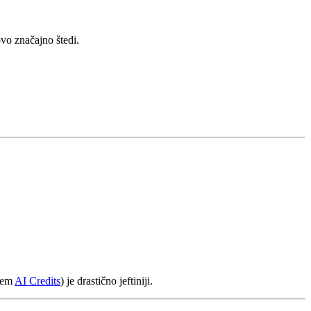
vo značajno štedi.
utem
AI Credits
) je drastično jeftiniji.