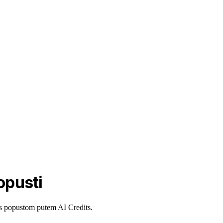
opusti
e s popustom putem AI Credits.