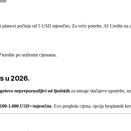
dits
planovi počinju od 5 USD mjesečno. Za veće potrebe, AI Credits na ai
kredite po sniženim cijenama.
as u 2026.
gotovo neprepoznatljivi od ljudskih
za mnoge slučajeve upotrebe, uz 
100-1.000 USD+/mjesečno
. Evo pregleda cijena, opcija besplatnih kr