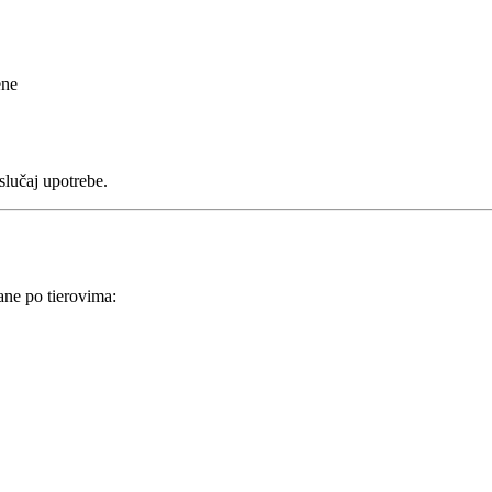
ene
slučaj upotrebe.
ane po tierovima: