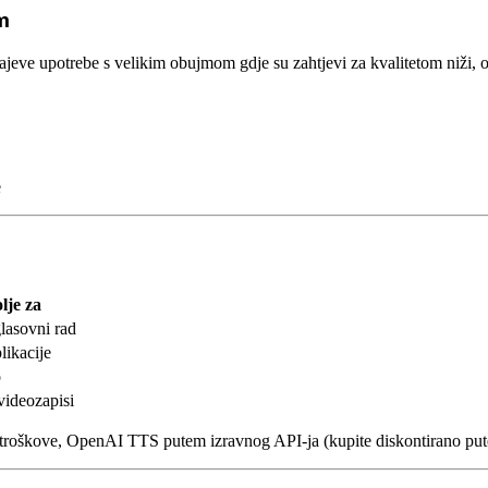
m
ve upotrebe s velikim obujmom gdje su zahtjevi za kvalitetom niži, o
e
lje za
lasovni rad
likacije
o
videozapisi
ve na troškove, OpenAI TTS putem izravnog API-ja (kupite diskontirano p