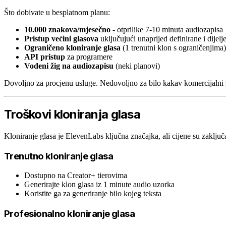
Što dobivate u besplatnom planu:
10.000 znakova/mjesečno
- otprilike 7-10 minuta audiozapisa
Pristup većini glasova
uključujući unaprijed definirane i dijelj
Ograničeno kloniranje glasa
(1 trenutni klon s ograničenjima)
API pristup
za programere
Vodeni žig na audiozapisu
(neki planovi)
Dovoljno za procjenu usluge. Nedovoljno za bilo kakav komercijalni 
Troškovi kloniranja glasa
Kloniranje glasa je ElevenLabs ključna značajka, ali cijene su zaključ
Trenutno kloniranje glasa
Dostupno na Creator+ tierovima
Generirajte klon glasa iz 1 minute audio uzorka
Koristite ga za generiranje bilo kojeg teksta
Profesionalno kloniranje glasa