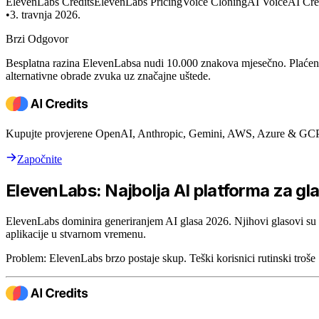
ElevenLabs Credits
ElevenLabs Pricing
Voice Cloning
AI Voice
AI Cre
•
3. travnja 2026.
Brzi Odgovor
Besplatna razina ElevenLabsa nudi 10.000 znakova mjesečno. Plaćeni 
alternativne obrade zvuka uz značajne uštede.
Kupujte provjerene OpenAI, Anthropic, Gemini, AWS, Azure & GCP 
Započnite
ElevenLabs: Najbolja AI platforma za gl
ElevenLabs dominira generiranjem AI glasa 2026. Njihovi glasovi su
aplikacije u stvarnom vremenu.
Problem: ElevenLabs brzo postaje skup. Teški korisnici rutinski troše