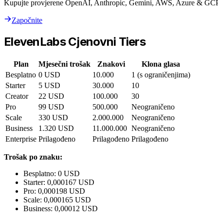
Kupujte provjerene OpenAI, Anthropic, Gemini, AWS, Azure & GCP 
Započnite
ElevenLabs Cjenovni Tiers
Plan
Mjesečni trošak
Znakovi
Klona glasa
Besplatno
0 USD
10.000
1 (s ograničenjima)
Starter
5 USD
30.000
10
Creator
22 USD
100.000
30
Pro
99 USD
500.000
Neograničeno
Scale
330 USD
2.000.000
Neograničeno
Business
1.320 USD
11.000.000
Neograničeno
Enterprise
Prilagođeno
Prilagođeno
Prilagođeno
Trošak po znaku:
Besplatno: 0 USD
Starter: 0,000167 USD
Pro: 0,000198 USD
Scale: 0,000165 USD
Business: 0,00012 USD