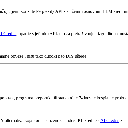
po nižoj cijeni, koristite Perplexity API s sniženim osnovnim LLM krediti
I Credits
, uparite s jeftinim API-jem za pretraživanje i izgradite jednos
imalne obveze i nisu tako duboki kao DIY uštede.
opusta, programa preporuka ili standardne 7-dnevne besplatne probne ver
DIY alternativa koja koristi snižene Claude/GPT kredite s
AI Credits
znatn