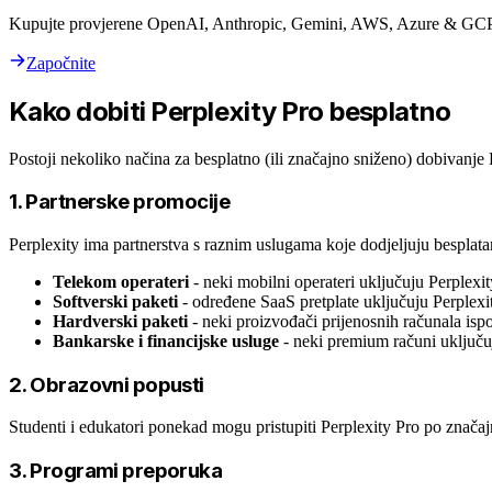
Kupujte provjerene OpenAI, Anthropic, Gemini, AWS, Azure & GCP 
Započnite
Kako dobiti Perplexity Pro besplatno
Postoji nekoliko načina za besplatno (ili značajno sniženo) dobivanje 
1. Partnerske promocije
Perplexity ima partnerstva s raznim uslugama koje dodjeljuju besplata
Telekom operateri
- neki mobilni operateri uključuju Perplex
Softverski paketi
- određene SaaS pretplate uključuju Perplex
Hardverski paketi
- neki proizvođači prijenosnih računala isp
Bankarske i financijske usluge
- neki premium računi uključu
2. Obrazovni popusti
Studenti i edukatori ponekad mogu pristupiti Perplexity Pro po znač
3. Programi preporuka