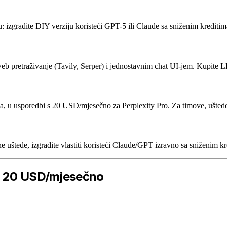
 izgradite DIY verziju koristeći GPT-5 ili Claude sa sniženim kreditim
b pretraživanje (Tavily, Serper) i jednostavnim chat UI-jem. Kupite
 u usporedbi s 20 USD/mjesečno za Perplexity Pro. Za timove, uštede
uštede, izgradite vlastiti koristeći Claude/GPT izravno sa sniženim k
od 20 USD/mjesečno