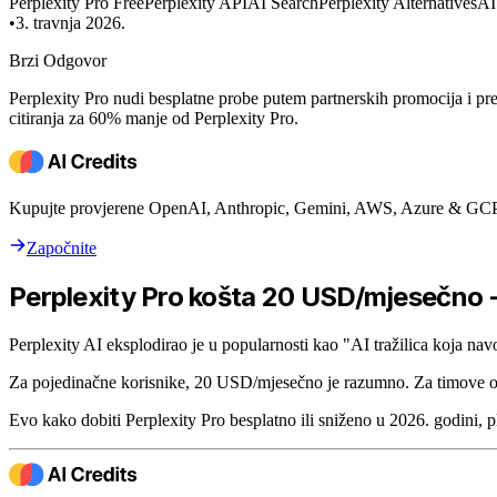
Perplexity Pro Free
Perplexity API
AI Search
Perplexity Alternatives
AI
•
3. travnja 2026.
Brzi Odgovor
Perplexity Pro nudi besplatne probe putem partnerskih promocija i pre
citiranja za 60% manje od Perplexity Pro.
Kupujte provjerene OpenAI, Anthropic, Gemini, AWS, Azure & GCP 
Započnite
Perplexity Pro košta 20 USD/mjesečno - 
Perplexity AI eksplodirao je u popularnosti kao "AI tražilica koja nav
Za pojedinačne korisnike, 20 USD/mjesečno je razumno. Za timove od
Evo kako dobiti Perplexity Pro besplatno ili sniženo u 2026. godini, p