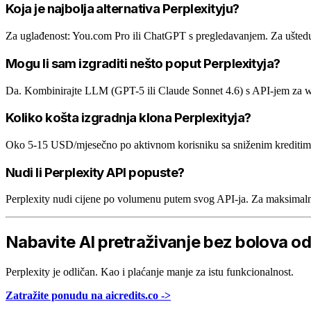
Koja je najbolja alternativa Perplexityju?
Za uglađenost: You.com Pro ili ChatGPT s pregledavanjem. Za uštedu:
Mogu li sam izgraditi nešto poput Perplexityja?
Da. Kombinirajte LLM (GPT-5 ili Claude Sonnet 4.6) s API-jem za we
Koliko košta izgradnja klona Perplexityja?
Oko 5-15 USD/mjesečno po aktivnom korisniku sa sniženim kreditima,
Nudi li Perplexity API popuste?
Perplexity nudi cijene po volumenu putem svog API-ja. Za maksimalne 
Nabavite AI pretraživanje bez bolova 
Perplexity je odličan. Kao i plaćanje manje za istu funkcionalnost.
Zatražite ponudu na aicredits.co ->