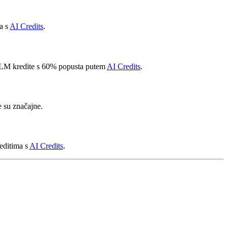
a s
AI Credits
.
 LLM kredite s 60% popusta putem
AI Credits
.
 su značajne.
reditima s
AI Credits
.