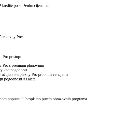
kredite po sniženim cijenama.
Perplexity Pro:
n Pro pristup:
ity Pro s premium planovima
ity kao pogodnost
oručuju s Perplexity Pro probnim verzijama
ju pogodnosti AI alata
ajnom popustu ili besplatno putem obrazovnih programa.