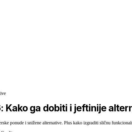
tive
Kako ga dobiti i jeftinije alter
ske ponude i snižene alternative. Plus kako izgraditi sličnu funkcionaln