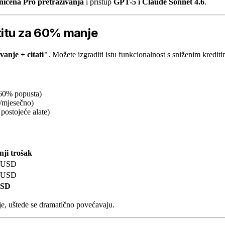
ničena Pro pretraživanja
i pristup
GPT-5 i Claude Sonnet 4.6
.
stitu za 60% manje
vanje + citati"
. Možete izgraditi istu funkcionalnost s sniženim kredi
 60% popusta)
D/mjesečno)
 postojeće alate)
nji trošak
0 USD
0 USD
USD
je, uštede se dramatično povećavaju.