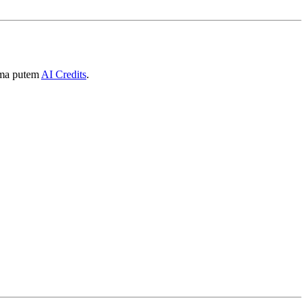
tima putem
AI Credits
.