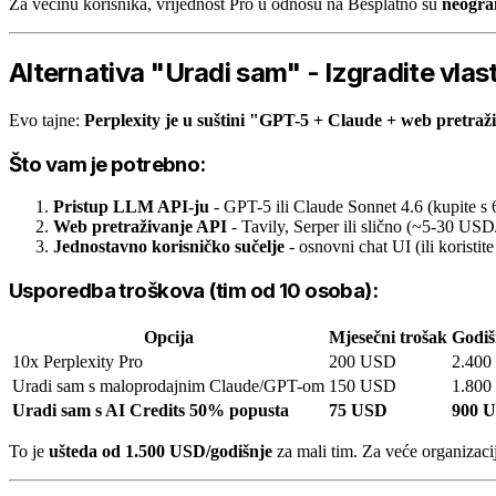
Za većinu korisnika, vrijednost Pro u odnosu na Besplatno su
neogra
Alternativa "Uradi sam" - Izgradite vla
Evo tajne:
Perplexity je u suštini "GPT-5 + Claude + web pretraži
Što vam je potrebno:
Pristup LLM API-ju
- GPT-5 ili Claude Sonnet 4.6 (kupite s
Web pretraživanje API
- Tavily, Serper ili slično (~5-30 US
Jednostavno korisničko sučelje
- osnovni chat UI (ili koristite
Usporedba troškova (tim od 10 osoba):
Opcija
Mjesečni trošak
Godiš
10x Perplexity Pro
200 USD
2.40
Uradi sam s maloprodajnim Claude/GPT-om
150 USD
1.80
Uradi sam s AI Credits 50% popusta
75 USD
900 
To je
ušteda od 1.500 USD/godišnje
za mali tim. Za veće organizaci