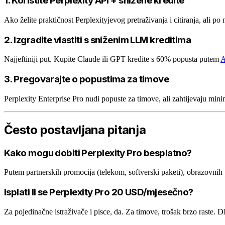
1. Koristite Perplexity API + snižene kredite
Ako želite praktičnost Perplexityjevog pretraživanja i citiranja, ali 
2. Izgradite vlastiti s sniženim LLM kreditima
Najjeftiniji put. Kupite Claude ili GPT kredite s 60% popusta putem
A
3. Pregovarajte o popustima za timove
Perplexity Enterprise Pro nudi popuste za timove, ali zahtijevaju min
Često postavljana pitanja
Kako mogu dobiti Perplexity Pro besplatno?
Putem partnerskih promocija (telekom, softverski paketi), obrazovnih p
Isplati li se Perplexity Pro 20 USD/mjesečno?
Za pojedinačne istraživače i pisce, da. Za timove, trošak brzo raste. 