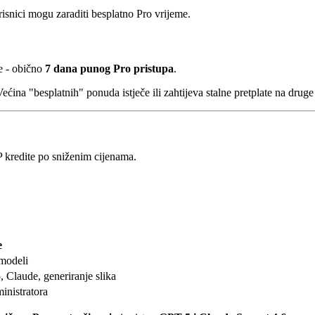
snici mogu zaraditi besplatno Pro vrijeme.
e - obično
7 dana punog Pro pristupa
.
Većina "besplatnih" ponuda istječe ili zahtijeva stalne pretplate na druge
kredite po sniženim cijenama.
e
 modeli
 Claude, generiranje slika
inistratora