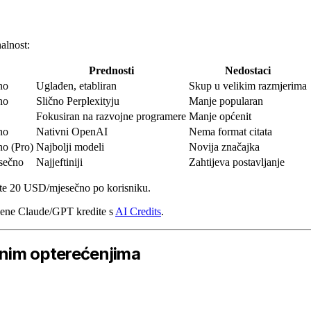
nalnost:
Prednosti
Nedostaci
no
Uglađen, etabliran
Skup u velikim razmjerima
no
Slično Perplexityju
Manje popularan
Fokusiran na razvojne programere
Manje općenit
no
Nativni OpenAI
Nema format citata
o (Pro)
Najbolji modeli
Novija značajka
sečno
Najjeftiniji
Zahtijeva postavljanje
tite 20 USD/mjesečno po korisniku.
ižene Claude/GPT kredite s
AI Credits
.
dnim opterećenjima