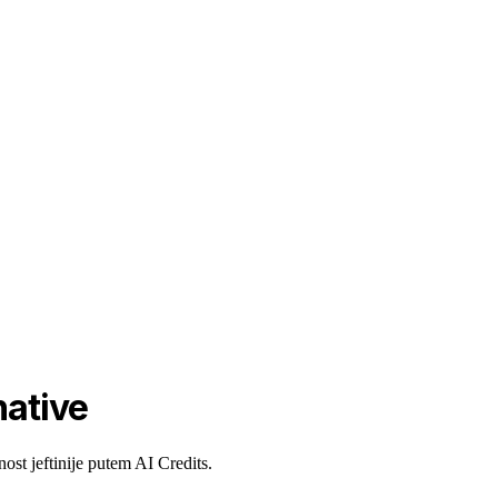
native
ost jeftinije putem AI Credits.