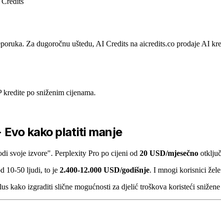
 Credits
poruka. Za dugoročnu uštedu, AI Credits na aicredits.co prodaje AI kred
kredite po sniženim cijenama.
Evo kako platiti manje
odi svoje izvore". Perplexity Pro po cijeni od
20 USD/mjesečno
otključ
 10-50 ljudi, to je
2.400-12.000 USD/godišnje
. I mnogi korisnici žel
lus kako izgraditi slične mogućnosti za djelić troškova koristeći snižen