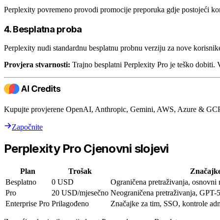
Perplexity povremeno provodi promocije preporuka gdje postojeći kori
4. Besplatna proba
Perplexity nudi standardnu besplatnu probnu verziju za nove korisnik
Provjera stvarnosti:
Trajno besplatni Perplexity Pro je teško dobiti. 
Kupujte provjerene OpenAI, Anthropic, Gemini, AWS, Azure & GCP 
Započnite
Perplexity Pro Cjenovni slojevi
Plan
Trošak
Značajk
Besplatno
0 USD
Ograničena pretraživanja, osnovni
Pro
20 USD/mjesečno
Neograničena pretraživanja, GPT-5,
Enterprise Pro
Prilagođeno
Značajke za tim, SSO, kontrole adm