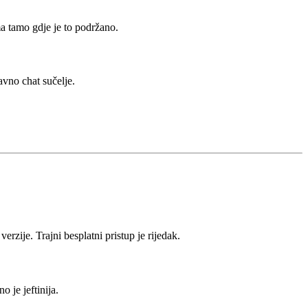
ma tamo gdje je to podržano.
tavno chat sučelje.
zije. Trajni besplatni pristup je rijedak.
o je jeftinija.