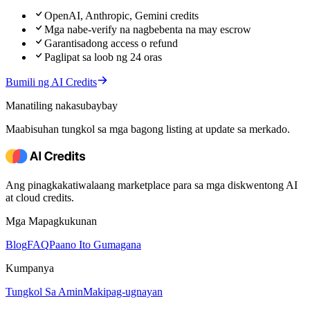
OpenAI, Anthropic, Gemini credits
Mga nabe-verify na nagbebenta na may escrow
Garantisadong access o refund
Paglipat sa loob ng 24 oras
Bumili ng AI Credits
Manatiling nakasubaybay
Maabisuhan tungkol sa mga bagong listing at update sa merkado.
Ang pinagkakatiwalaang marketplace para sa mga diskwentong AI
at cloud credits.
Mga Mapagkukunan
Blog
FAQ
Paano Ito Gumagana
Kumpanya
Tungkol Sa Amin
Makipag-ugnayan