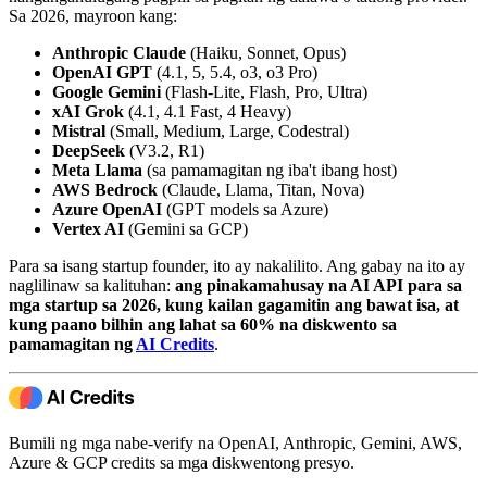
Sa 2026, mayroon kang:
Anthropic Claude
(Haiku, Sonnet, Opus)
OpenAI GPT
(4.1, 5, 5.4, o3, o3 Pro)
Google Gemini
(Flash-Lite, Flash, Pro, Ultra)
xAI Grok
(4.1, 4.1 Fast, 4 Heavy)
Mistral
(Small, Medium, Large, Codestral)
DeepSeek
(V3.2, R1)
Meta Llama
(sa pamamagitan ng iba't ibang host)
AWS Bedrock
(Claude, Llama, Titan, Nova)
Azure OpenAI
(GPT models sa Azure)
Vertex AI
(Gemini sa GCP)
Para sa isang startup founder, ito ay nakalilito. Ang gabay na ito ay
naglilinaw sa kalituhan:
ang pinakamahusay na AI API para sa
mga startup sa 2026, kung kailan gagamitin ang bawat isa, at
kung paano bilhin ang lahat sa 60% na diskwento sa
pamamagitan ng
AI Credits
.
Bumili ng mga nabe-verify na OpenAI, Anthropic, Gemini, AWS,
Azure & GCP credits sa mga diskwentong presyo.