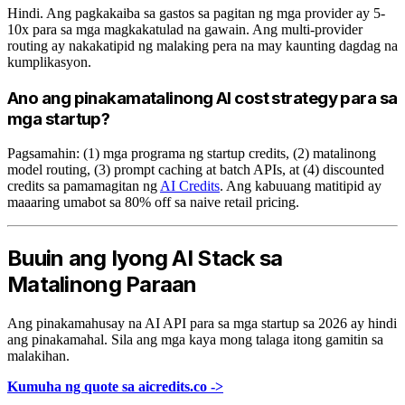
Hindi. Ang pagkakaiba sa gastos sa pagitan ng mga provider ay 5-
10x para sa mga magkakatulad na gawain. Ang multi-provider
routing ay nakakatipid ng malaking pera na may kaunting dagdag na
kumplikasyon.
Ano ang pinakamatalinong AI cost strategy para sa
mga startup?
Pagsamahin: (1) mga programa ng startup credits, (2) matalinong
model routing, (3) prompt caching at batch APIs, at (4) discounted
credits sa pamamagitan ng
AI Credits
. Ang kabuuang matitipid ay
maaaring umabot sa 80% off sa naive retail pricing.
Buuin ang Iyong AI Stack sa
Matalinong Paraan
Ang pinakamahusay na AI API para sa mga startup sa 2026 ay hindi
ang pinakamahal. Sila ang mga kaya mong talaga itong gamitin sa
malakihan.
Kumuha ng quote sa aicredits.co ->