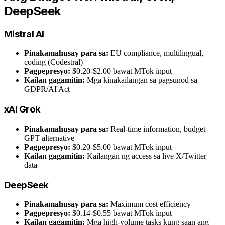
DeepSeek
Mistral AI
Pinakamahusay para sa:
EU compliance, multilingual,
coding (Codestral)
Pagpepresyo:
$0.20-$2.00 bawat MTok input
Kailan gagamitin:
Mga kinakailangan sa pagsunod sa
GDPR/AI Act
xAI Grok
Pinakamahusay para sa:
Real-time information, budget
GPT alternative
Pagpepresyo:
$0.20-$5.00 bawat MTok input
Kailan gagamitin:
Kailangan ng access sa live X/Twitter
data
DeepSeek
Pinakamahusay para sa:
Maximum cost efficiency
Pagpepresyo:
$0.14-$0.55 bawat MTok input
Kailan gagamitin:
Mga high-volume tasks kung saan ang