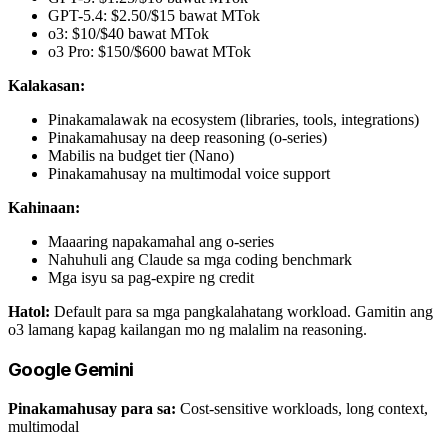
GPT-5.4: $2.50/$15 bawat MTok
o3: $10/$40 bawat MTok
o3 Pro: $150/$600 bawat MTok
Kalakasan:
Pinakamalawak na ecosystem (libraries, tools, integrations)
Pinakamahusay na deep reasoning (o-series)
Mabilis na budget tier (Nano)
Pinakamahusay na multimodal voice support
Kahinaan:
Maaaring napakamahal ang o-series
Nahuhuli ang Claude sa mga coding benchmark
Mga isyu sa pag-expire ng credit
Hatol:
Default para sa mga pangkalahatang workload. Gamitin ang
o3 lamang kapag kailangan mo ng malalim na reasoning.
Google Gemini
Pinakamahusay para sa:
Cost-sensitive workloads, long context,
multimodal