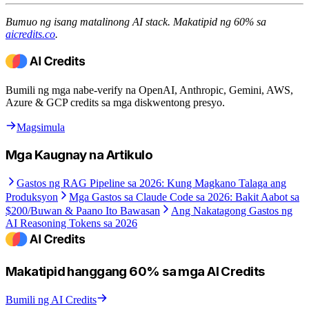
Bumuo ng isang matalinong AI stack. Makatipid ng 60% sa
aicredits.co
.
Bumili ng mga nabe-verify na OpenAI, Anthropic, Gemini, AWS,
Azure & GCP credits sa mga diskwentong presyo.
Magsimula
Mga Kaugnay na Artikulo
Gastos ng RAG Pipeline sa 2026: Kung Magkano Talaga ang
Produksyon
Mga Gastos sa Claude Code sa 2026: Bakit Aabot sa
$200/Buwan & Paano Ito Bawasan
Ang Nakatagong Gastos ng
AI Reasoning Tokens sa 2026
Makatipid hanggang 60% sa mga AI Credits
Bumili ng AI Credits