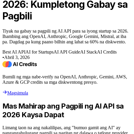
2026: Kumpletong Gabay sa
Pagbili
Tiyak na gabay sa pagpili ng AI API para sa iyong startup sa 2026.
Ihambing ang OpenAI, Anthropic, Google Gemini, Mistral, at iba
pa. Dagdag pa kung paano bilhin ang lahat sa 60% na diskwento.
Best AI API
AI for Startups
AI API Guide
AI Stack
AI Credits
•
Abril 3, 2026
Bumili ng mga nabe-verify na OpenAI, Anthropic, Gemini, AWS,
Azure & GCP credits sa mga diskwentong presyo.
Magsimula
Mas Mahirap ang Pagpili ng AI API sa
2026 Kaysa Dapat
Limang taon na ang nakalilipas, ang "bumuo gamit ang AI" ay
nangangahulugang pagpili sa pagitan ng dalawa o tatlong provider.