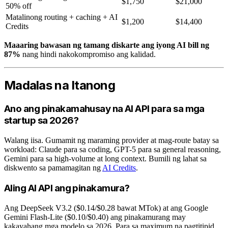
$1,750
$21,000
50% off
Matalinong routing + caching + AI
$1,200
$14,400
Credits
Maaaring bawasan ng tamang diskarte ang iyong AI bill ng
87%
nang hindi nakokompromiso ang kalidad.
Madalas na Itanong
Ano ang pinakamahusay na AI API para sa mga
startup sa 2026?
Walang iisa. Gumamit ng maraming provider at mag-route batay sa
workload: Claude para sa coding, GPT-5 para sa general reasoning,
Gemini para sa high-volume at long context. Bumili ng lahat sa
diskwento sa pamamagitan ng
AI Credits
.
Aling AI API ang pinakamura?
Ang DeepSeek V3.2 ($0.14/$0.28 bawat MTok) at ang Google
Gemini Flash-Lite ($0.10/$0.40) ang pinakamurang may
kakayahang mga modelo sa 2026. Para sa maximum na pagtitipid,