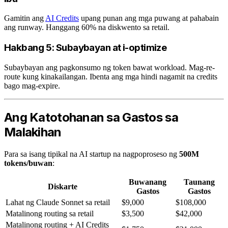
Gamitin ang
AI Credits
upang punan ang mga puwang at pahabain
ang runway. Hanggang 60% na diskwento sa retail.
Hakbang 5: Subaybayan at i-optimize
Subaybayan ang pagkonsumo ng token bawat workload. Mag-re-
route kung kinakailangan. Ibenta ang mga hindi nagamit na credits
bago mag-expire.
Ang Katotohanan sa Gastos sa
Malakihan
Para sa isang tipikal na AI startup na nagpoproseso ng
500M
tokens/buwan
:
Buwanang
Taunang
Diskarte
Gastos
Gastos
Lahat ng Claude Sonnet sa retail
$9,000
$108,000
Matalinong routing sa retail
$3,500
$42,000
Matalinong routing + AI Credits