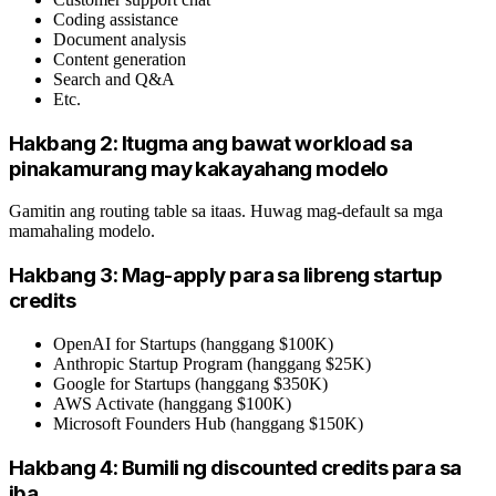
Coding assistance
Document analysis
Content generation
Search and Q&A
Etc.
Hakbang 2: Itugma ang bawat workload sa
pinakamurang may kakayahang modelo
Gamitin ang routing table sa itaas. Huwag mag-default sa mga
mamahaling modelo.
Hakbang 3: Mag-apply para sa libreng startup
credits
OpenAI for Startups (hanggang $100K)
Anthropic Startup Program (hanggang $25K)
Google for Startups (hanggang $350K)
AWS Activate (hanggang $100K)
Microsoft Founders Hub (hanggang $150K)
Hakbang 4: Bumili ng discounted credits para sa
iba