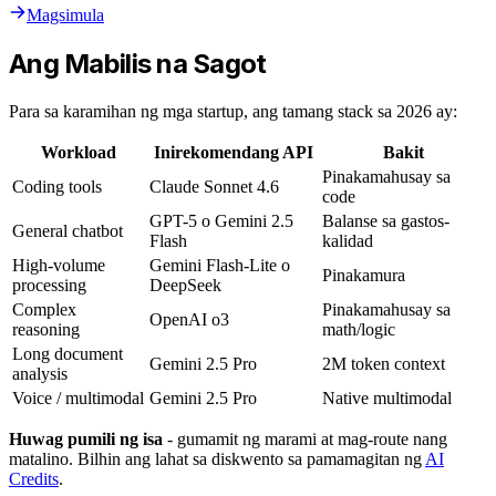
Magsimula
Ang Mabilis na Sagot
Para sa karamihan ng mga startup, ang tamang stack sa 2026 ay:
Workload
Inirekomendang API
Bakit
Pinakamahusay sa
Coding tools
Claude Sonnet 4.6
code
GPT-5 o Gemini 2.5
Balanse sa gastos-
General chatbot
Flash
kalidad
High-volume
Gemini Flash-Lite o
Pinakamura
processing
DeepSeek
Complex
Pinakamahusay sa
OpenAI o3
reasoning
math/logic
Long document
Gemini 2.5 Pro
2M token context
analysis
Voice / multimodal
Gemini 2.5 Pro
Native multimodal
Huwag pumili ng isa
- gumamit ng marami at mag-route nang
matalino. Bilhin ang lahat sa diskwento sa pamamagitan ng
AI
Credits
.