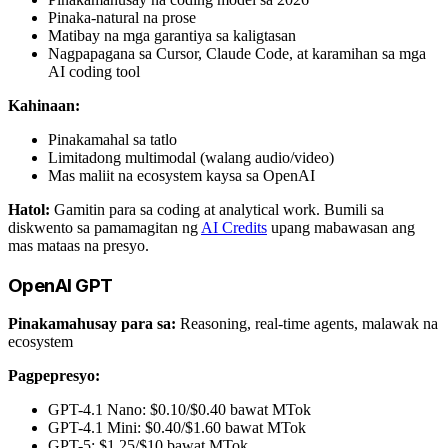
Pinaka-natural na prose
Matibay na mga garantiya sa kaligtasan
Nagpapagana sa Cursor, Claude Code, at karamihan sa mga
AI coding tool
Kahinaan:
Pinakamahal sa tatlo
Limitadong multimodal (walang audio/video)
Mas maliit na ecosystem kaysa sa OpenAI
Hatol:
Gamitin para sa coding at analytical work. Bumili sa
diskwento sa pamamagitan ng
AI Credits
upang mabawasan ang
mas mataas na presyo.
OpenAI GPT
Pinakamahusay para sa:
Reasoning, real-time agents, malawak na
ecosystem
Pagpepresyo:
GPT-4.1 Nano: $0.10/$0.40 bawat MTok
GPT-4.1 Mini: $0.40/$1.60 bawat MTok
GPT-5: $1.25/$10 bawat MTok