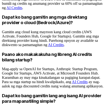
bumili ng credits ng anumang provider sa 60% off sa pamamagitan
ng
AI Credits
.
Dapat ko bang gamitin ang mga direktang
provider o cloud (Bedrock/Azure)?
Gamitin ang cloud kung mayroon kang cloud credits (AWS
Activate, Founders Hub, Google for Startups). Gamitin ang mga
direktang provider kung hindi. Parehong opsyon ay available sa
diskwento sa pamamagitan ng
AI Credits
.
Paano ako makakakuha ng libreng AI credits
bilang startup?
Mag-apply sa OpenAI for Startups, Anthropic Startup Program,
Google for Startups, AWS Activate, at Microsoft Founders Hub.
Karamihan ay may mga kinakailangan sa pagiging karapat-dapat.
Para sa mga startup na hindi kwalipikado, ang
AI Credits
ay nag-
aalok ng mga discounted credits nang walang anumang aplikasyon.
Dapat ko bang gamitin lang ang isang AI provider
para mapanatiling simple?