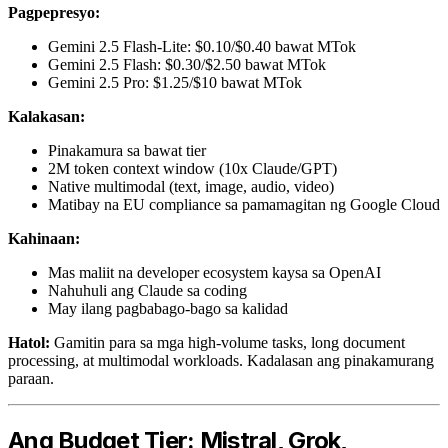
Pagpepresyo:
Gemini 2.5 Flash-Lite: $0.10/$0.40 bawat MTok
Gemini 2.5 Flash: $0.30/$2.50 bawat MTok
Gemini 2.5 Pro: $1.25/$10 bawat MTok
Kalakasan:
Pinakamura sa bawat tier
2M token context window (10x Claude/GPT)
Native multimodal (text, image, audio, video)
Matibay na EU compliance sa pamamagitan ng Google Cloud
Kahinaan:
Mas maliit na developer ecosystem kaysa sa OpenAI
Nahuhuli ang Claude sa coding
May ilang pagbabago-bago sa kalidad
Hatol:
Gamitin para sa mga high-volume tasks, long document
processing, at multimodal workloads. Kadalasan ang pinakamurang
paraan.
Ang Budget Tier: Mistral, Grok,