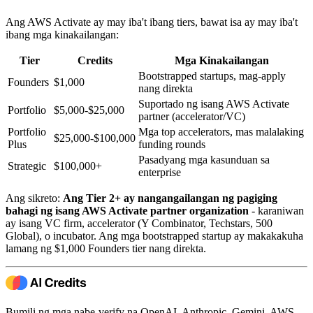
Ang AWS Activate ay may iba't ibang tiers, bawat isa ay may iba't
ibang mga kinakailangan:
Tier
Credits
Mga Kinakailangan
Bootstrapped startups, mag-apply
Founders
$1,000
nang direkta
Suportado ng isang AWS Activate
Portfolio
$5,000-$25,000
partner (accelerator/VC)
Portfolio
Mga top accelerators, mas malalaking
$25,000-$100,000
Plus
funding rounds
Pasadyang mga kasunduan sa
Strategic
$100,000+
enterprise
Ang sikreto:
Ang Tier 2+ ay nangangailangan ng pagiging
bahagi ng isang AWS Activate partner organization
- karaniwan
ay isang VC firm, accelerator (Y Combinator, Techstars, 500
Global), o incubator. Ang mga bootstrapped startup ay makakakuha
lamang ng $1,000 Founders tier nang direkta.
Bumili ng mga nabe-verify na OpenAI, Anthropic, Gemini, AWS,