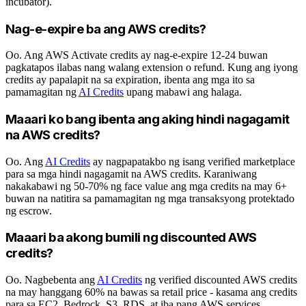
incubator).
Nag-e-expire ba ang AWS credits?
Oo. Ang AWS Activate credits ay nag-e-expire 12-24 buwan
pagkatapos ilabas nang walang extension o refund. Kung ang iyong
credits ay papalapit na sa expiration, ibenta ang mga ito sa
pamamagitan ng
AI Credits
upang mabawi ang halaga.
Maaari ko bang ibenta ang aking hindi nagagamit
na AWS credits?
Oo. Ang
AI Credits
ay nagpapatakbo ng isang verified marketplace
para sa mga hindi nagagamit na AWS credits. Karaniwang
nakakabawi ng 50-70% ng face value ang mga credits na may 6+
buwan na natitira sa pamamagitan ng mga transaksyong protektado
ng escrow.
Maaari ba akong bumili ng discounted AWS
credits?
Oo. Nagbebenta ang
AI Credits
ng verified discounted AWS credits
na may hanggang 60% na bawas sa retail price - kasama ang credits
para sa EC2, Bedrock, S3, RDS, at iba pang AWS services.