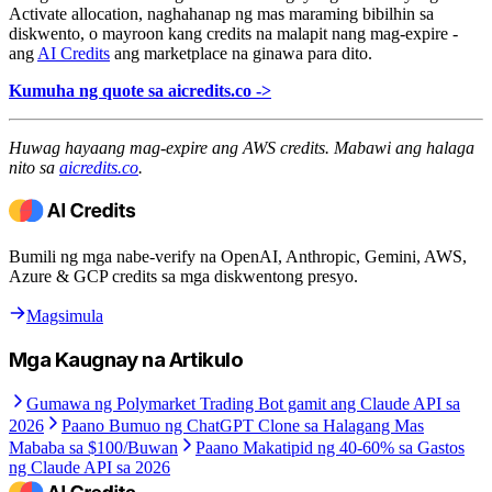
Activate allocation, naghahanap ng mas maraming bibilhin sa
diskwento, o mayroon kang credits na malapit nang mag-expire -
ang
AI Credits
ang marketplace na ginawa para dito.
Kumuha ng quote sa aicredits.co ->
Huwag hayaang mag-expire ang AWS credits. Mabawi ang halaga
nito sa
aicredits.co
.
Bumili ng mga nabe-verify na OpenAI, Anthropic, Gemini, AWS,
Azure & GCP credits sa mga diskwentong presyo.
Magsimula
Mga Kaugnay na Artikulo
Gumawa ng Polymarket Trading Bot gamit ang Claude API sa
2026
Paano Bumuo ng ChatGPT Clone sa Halagang Mas
Mababa sa $100/Buwan
Paano Makatipid ng 40-60% sa Gastos
ng Claude API sa 2026