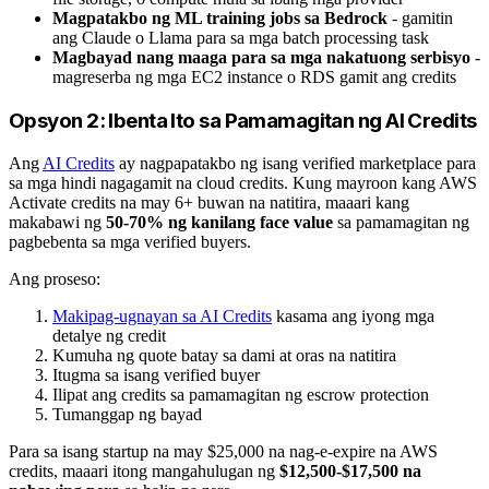
Magpatakbo ng ML training jobs sa Bedrock
- gamitin
ang Claude o Llama para sa mga batch processing task
Magbayad nang maaga para sa mga nakatuong serbisyo
-
magreserba ng mga EC2 instance o RDS gamit ang credits
Opsyon 2: Ibenta Ito sa Pamamagitan ng AI Credits
Ang
AI Credits
ay nagpapatakbo ng isang verified marketplace para
sa mga hindi nagagamit na cloud credits. Kung mayroon kang AWS
Activate credits na may 6+ buwan na natitira, maaari kang
makabawi ng
50-70% ng kanilang face value
sa pamamagitan ng
pagbebenta sa mga verified buyers.
Ang proseso:
Makipag-ugnayan sa AI Credits
kasama ang iyong mga
detalye ng credit
Kumuha ng quote batay sa dami at oras na natitira
Itugma sa isang verified buyer
Ilipat ang credits sa pamamagitan ng escrow protection
Tumanggap ng bayad
Para sa isang startup na may $25,000 na nag-e-expire na AWS
credits, maaari itong mangahulugan ng
$12,500-$17,500 na