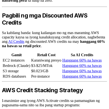
nabawing pera
sa halip na zero.
Pagbili ng mga Discounted AWS
Credits
Sa kabilang banda: kung kailangan mo ng mas maraming AWS
capacity kaysa sa iyong kasalukuyang credit allocation, nagbebenta
ang
AI Credits
ng discounted AWS credits na may
hanggang 60%
na bawas sa retail price
.
Gamit
Retail Cost
Sa AI Credits
EC2 instances
Karaniwang presyo
Hanggang 60% na bawas
Bedrock (Claude)
$3-$25/MTok
Hanggang 60% na bawas
S3 storage
$0.023/GB
Hanggang 60% na bawas
RDS databases
Per-instance
Hanggang 60% na bawas
AWS Credit Stacking Strategy
I-maximize ang iyong AWS Activate credits sa pamamagitan ng
pagsasama-sama nito sa iba pang startup programs: