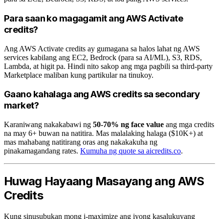
Para saan ko magagamit ang AWS Activate
credits?
Ang AWS Activate credits ay gumagana sa halos lahat ng AWS
services kabilang ang EC2, Bedrock (para sa AI/ML), S3, RDS,
Lambda, at higit pa. Hindi nito sakop ang mga pagbili sa third-party
Marketplace maliban kung partikular na tinukoy.
Gaano kahalaga ang AWS credits sa secondary
market?
Karaniwang nakakabawi ng
50-70% ng face value
ang mga credits
na may 6+ buwan na natitira. Mas malalaking halaga ($10K+) at
mas mahabang natitirang oras ang nakakakuha ng
pinakamagandang rates.
Kumuha ng quote sa aicredits.co
.
Huwag Hayaang Masayang ang AWS
Credits
Kung sinusubukan mong i-maximize ang iyong kasalukuyang