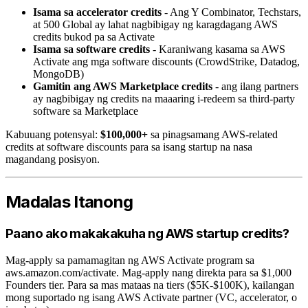
Isama sa accelerator credits
- Ang Y Combinator, Techstars,
at 500 Global ay lahat nagbibigay ng karagdagang AWS
credits bukod pa sa Activate
Isama sa software credits
- Karaniwang kasama sa AWS
Activate ang mga software discounts (CrowdStrike, Datadog,
MongoDB)
Gamitin ang AWS Marketplace credits
- ang ilang partners
ay nagbibigay ng credits na maaaring i-redeem sa third-party
software sa Marketplace
Kabuuang potensyal:
$100,000+
sa pinagsamang AWS-related
credits at software discounts para sa isang startup na nasa
magandang posisyon.
Madalas Itanong
Paano ako makakakuha ng AWS startup credits?
Mag-apply sa pamamagitan ng AWS Activate program sa
aws.amazon.com/activate. Mag-apply nang direkta para sa $1,000
Founders tier. Para sa mas mataas na tiers ($5K-$100K), kailangan
mong suportado ng isang AWS Activate partner (VC, accelerator, o