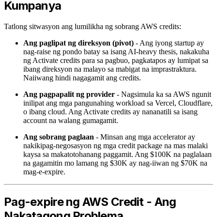
Kumpanya
Tatlong sitwasyon ang lumilikha ng sobrang AWS credits:
Ang paglipat ng direksyon (pivot)
- Ang iyong startup ay
nag-raise ng pondo batay sa isang AI-heavy thesis, nakakuha
ng Activate credits para sa pagbuo, pagkatapos ay lumipat sa
ibang direksyon na malayo sa mabigat na imprastraktura.
Naiiwang hindi nagagamit ang credits.
Ang pagpapalit ng provider
- Nagsimula ka sa AWS ngunit
inilipat ang mga pangunahing workload sa Vercel, Cloudflare,
o ibang cloud. Ang Activate credits ay nananatili sa isang
account na walang gumagamit.
Ang sobrang paglaan
- Minsan ang mga accelerator ay
nakikipag-negosasyon ng mga credit package na mas malaki
kaysa sa makatotohanang paggamit. Ang $100K na paglalaan
na gagamitin mo lamang ng $30K ay nag-iiwan ng $70K na
mag-e-expire.
Pag-expire ng AWS Credit - Ang
Nakatagong Problema