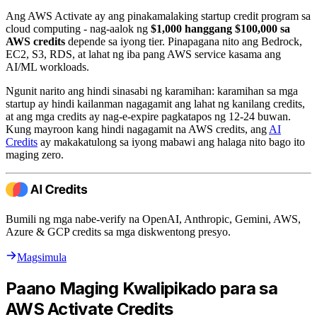
Ang AWS Activate ay ang pinakamalaking startup credit program sa
cloud computing - nag-aalok ng
$1,000 hanggang $100,000 sa
AWS credits
depende sa iyong tier. Pinapagana nito ang Bedrock,
EC2, S3, RDS, at lahat ng iba pang AWS service kasama ang
AI/ML workloads.
Ngunit narito ang hindi sinasabi ng karamihan: karamihan sa mga
startup ay hindi kailanman nagagamit ang lahat ng kanilang credits,
at ang mga credits ay nag-e-expire pagkatapos ng 12-24 buwan.
Kung mayroon kang hindi nagagamit na AWS credits, ang
AI
Credits
ay makakatulong sa iyong mabawi ang halaga nito bago ito
maging zero.
Bumili ng mga nabe-verify na OpenAI, Anthropic, Gemini, AWS,
Azure & GCP credits sa mga diskwentong presyo.
Magsimula
Paano Maging Kwalipikado para sa
AWS Activate Credits