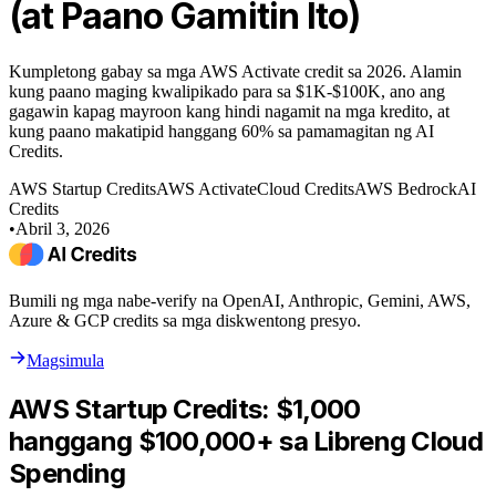
(at Paano Gamitin Ito)
Kumpletong gabay sa mga AWS Activate credit sa 2026. Alamin
kung paano maging kwalipikado para sa $1K-$100K, ano ang
gagawin kapag mayroon kang hindi nagamit na mga kredito, at
kung paano makatipid hanggang 60% sa pamamagitan ng AI
Credits.
AWS Startup Credits
AWS Activate
Cloud Credits
AWS Bedrock
AI
Credits
•
Abril 3, 2026
Bumili ng mga nabe-verify na OpenAI, Anthropic, Gemini, AWS,
Azure & GCP credits sa mga diskwentong presyo.
Magsimula
AWS Startup Credits: $1,000
hanggang $100,000+ sa Libreng Cloud
Spending