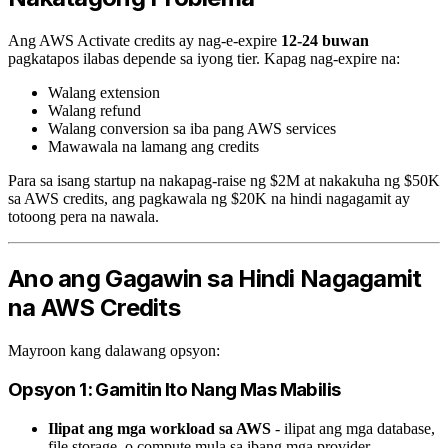
Ang AWS Activate credits ay nag-e-expire
12-24 buwan
pagkatapos ilabas depende sa iyong tier. Kapag nag-expire na:
Walang extension
Walang refund
Walang conversion sa iba pang AWS services
Mawawala na lamang ang credits
Para sa isang startup na nakapag-raise ng $2M at nakakuha ng $50K
sa AWS credits, ang pagkawala ng $20K na hindi nagagamit ay
totoong pera na nawala.
Ano ang Gagawin sa Hindi Nagagamit
na AWS Credits
Mayroon kang dalawang opsyon:
Opsyon 1: Gamitin Ito Nang Mas Mabilis
Ilipat ang mga workload sa AWS
- ilipat ang mga database,
file storage, o compute mula sa ibang mga provider