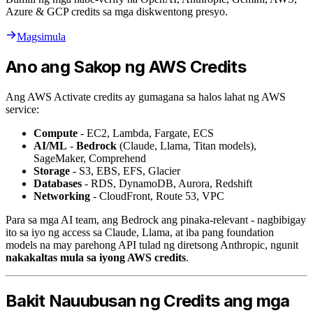
Azure & GCP credits sa mga diskwentong presyo.
Magsimula
Ano ang Sakop ng AWS Credits
Ang AWS Activate credits ay gumagana sa halos lahat ng AWS
service:
Compute
- EC2, Lambda, Fargate, ECS
AI/ML
-
Bedrock
(Claude, Llama, Titan models),
SageMaker, Comprehend
Storage
- S3, EBS, EFS, Glacier
Databases
- RDS, DynamoDB, Aurora, Redshift
Networking
- CloudFront, Route 53, VPC
Para sa mga AI team, ang Bedrock ang pinaka-relevant - nagbibigay
ito sa iyo ng access sa Claude, Llama, at iba pang foundation
models na may parehong API tulad ng diretsong Anthropic, ngunit
nakakaltas mula sa iyong AWS credits
.
Bakit Nauubusan ng Credits ang mga