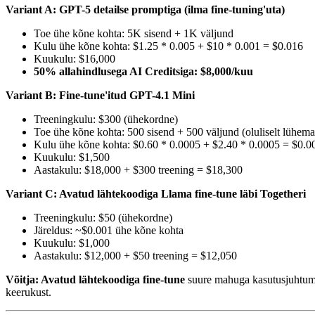
Variant A: GPT-5 detailse promptiga (ilma fine-tuning'uta)
Toe ühe kõne kohta: 5K sisend + 1K väljund
Kulu ühe kõne kohta: $1.25 * 0.005 + $10 * 0.001 = $0.016
Kuukulu: $16,000
50% allahindlusega AI Creditsiga: $8,000/kuu
Variant B: Fine-tune'itud GPT-4.1 Mini
Treeningkulu: $300 (ühekordne)
Toe ühe kõne kohta: 500 sisend + 500 väljund (oluliselt lühem
Kulu ühe kõne kohta: $0.60 * 0.0005 + $2.40 * 0.0005 = $0.0
Kuukulu: $1,500
Aastakulu: $18,000 + $300 treening = $18,300
Variant C: Avatud lähtekoodiga Llama fine-tune läbi Togetheri
Treeningkulu: $50 (ühekordne)
Järeldus: ~$0.001 ühe kõne kohta
Kuukulu: $1,000
Aastakulu: $12,000 + $50 treening = $12,050
Võitja: Avatud lähtekoodiga fine-tune
suure mahuga kasutusjuhtum
keerukust.