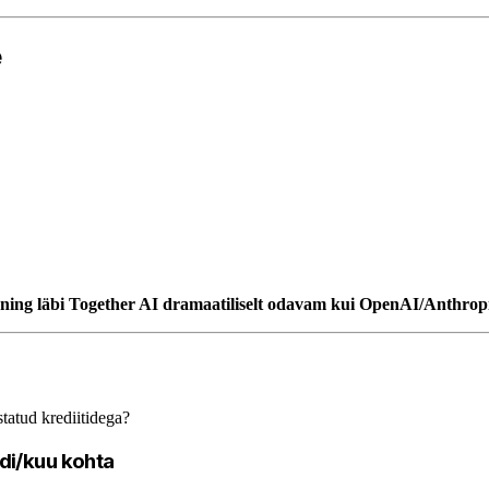
e
ning läbi Together AI dramaatiliselt odavam kui OpenAI/Anthropi
tatud krediitidega?
undi/kuu kohta