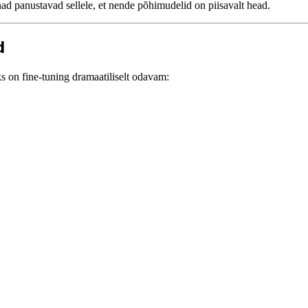
d panustavad sellele, et nende põhimudelid on piisavalt head.
d
 on fine-tuning dramaatiliselt odavam: