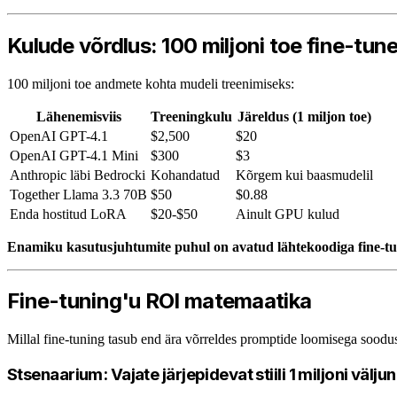
Kulude võrdlus: 100 miljoni toe fine-tun
100 miljoni toe andmete kohta mudeli treenimiseks:
Lähenemisviis
Treeningkulu
Järeldus (1 miljon toe)
OpenAI GPT-4.1
$2,500
$20
OpenAI GPT-4.1 Mini
$300
$3
Anthropic läbi Bedrocki
Kohandatud
Kõrgem kui baasmudelil
Together Llama 3.3 70B
$50
$0.88
Enda hostitud LoRA
$20-$50
Ainult GPU kulud
Enamiku kasutusjuhtumite puhul on avatud lähtekoodiga fine-tu
Fine-tuning'u ROI matemaatika
Millal fine-tuning tasub end ära võrreldes promptide loomisega soodus
Stsenaarium: Vajate järjepidevat stiili 1 miljoni välj