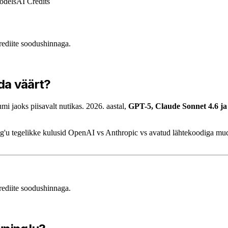
odels
AI Credits
ediite soodushinnaga.
da väärt?
mi jaoks piisavalt nutikas. 2026. aastal,
GPT-5, Claude Sonnet 4.6 ja 
ning'u tegelikke kulusid OpenAI vs Anthropic vs avatud lähtekoodiga mu
ediite soodushinnaga.