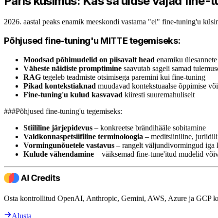
Päris küsimus: Kas sa üldse vajad fine-
aastal peaks enamik meeskondi vastama "ei" fine-tuning'u küsim
Põhjused fine-tuning'u MITTE tegemiseks:
Moodsad põhimudelid on piisavalt head
enamiku ülesannete
Väheste näidiste promptimine
saavutab sageli samad tulemus
RAG
tegeleb teadmiste otsimisega paremini kui fine-tuning
Pikad kontekstiaknad
muudavad kontekstuaalse õppimise võ
Fine-tuning'u kulud kasvavad
kiiresti suuremahuliselt
###Põhjused fine-tuning'u tegemiseks:
Stiililine järjepidevus
– konkreetse brändihääle sobitamine
Valdkonnaspetsiifiline terminoloogia
– meditsiiniline, juriidi
Vormingunõuetele vastavus
– rangelt väljundivormingud iga 
Kulude vähendamine
– väiksemad fine-tune'itud mudelid võ
Osta kontrollitud OpenAI, Anthropic, Gemini, AWS, Azure ja GCP kr
Alusta