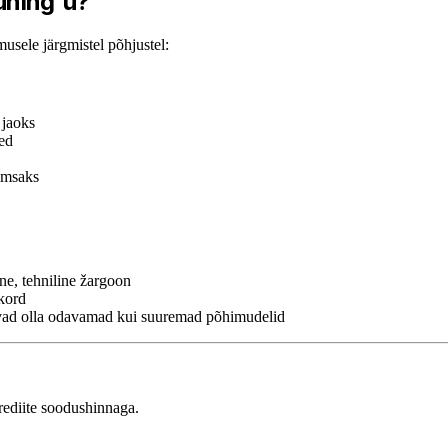
tuning'u?
usele järgmistel põhjustel:
 jaoks
ed
imsaks
line, tehniline žargoon
kord
ivad olla odavamad kui suuremad põhimudelid
ediite soodushinnaga.