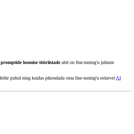
promptide loomise tööriistade
abil on fine-tuning'u juhtum
delite puhul ning kuidas pikendada oma fine-tuning'u eelarvet
AI