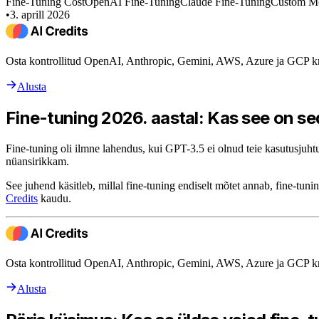
Fine-Tuning Cost
OpenAI Fine-Tuning
Claude Fine-Tuning
Custom M
•
3. aprill 2026
Osta kontrollitud OpenAI, Anthropic, Gemini, AWS, Azure ja GCP kr
Alusta
Fine-tuning 2026. aastal: Kas see on se
Fine-tuning oli ilmne lahendus, kui GPT-3.5 ei olnud teie kasutusjuhtu
nüansirikkam.
See juhend käsitleb, millal fine-tuning endiselt mõtet annab, fine-tu
Credits
kaudu.
Osta kontrollitud OpenAI, Anthropic, Gemini, AWS, Azure ja GCP kr
Alusta