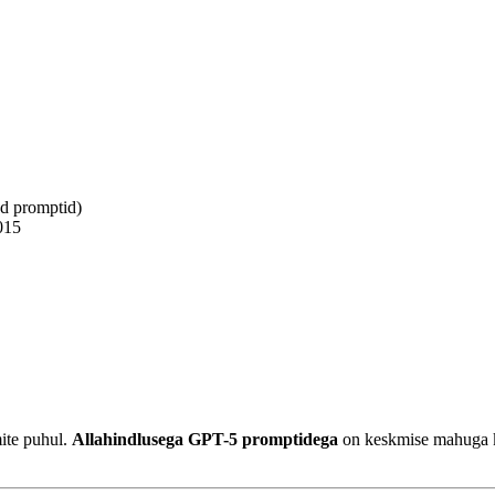
ad promptid)
015
ite puhul.
Allahindlusega GPT-5 promptidega
on keskmise mahuga ka