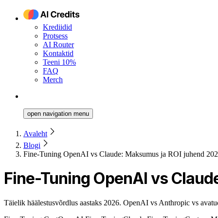
Krediidid
Protsess
AI Router
Kontaktid
Teeni 10%
FAQ
Merch
open navigation menu
Avaleht
Blogi
Fine-Tuning OpenAI vs Claude: Maksumus ja ROI juhend 20
Fine-Tuning OpenAI vs Claud
Täielik häälestusvõrdlus aastaks 2026. OpenAI vs Anthropic vs avatud