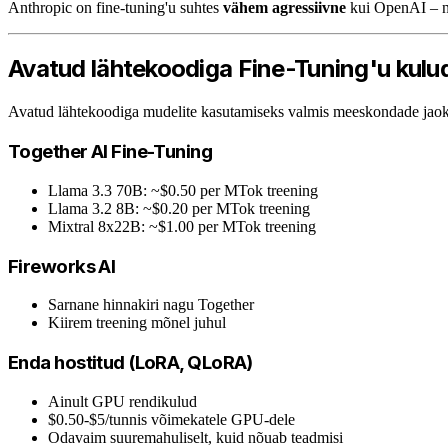
Anthropic on fine-tuning'u suhtes
vähem agressiivne
kui OpenAI – na
Avatud lähtekoodiga Fine-Tuning'u kulu
Avatud lähtekoodiga mudelite kasutamiseks valmis meeskondade jaoks
Together AI Fine-Tuning
Llama 3.3 70B: ~$0.50 per MTok treening
Llama 3.2 8B: ~$0.20 per MTok treening
Mixtral 8x22B: ~$1.00 per MTok treening
Fireworks AI
Sarnane hinnakiri nagu Together
Kiirem treening mõnel juhul
Enda hostitud (LoRA, QLoRA)
Ainult GPU rendikulud
$0.50-$5/tunnis võimekatele GPU-dele
Odavaim suuremahuliselt, kuid nõuab teadmisi