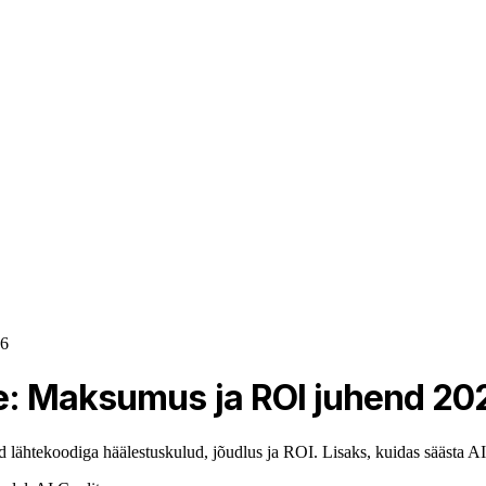
26
e: Maksumus ja ROI juhend 20
 lähtekoodiga häälestuskulud, jõudlus ja ROI. Lisaks, kuidas säästa AI