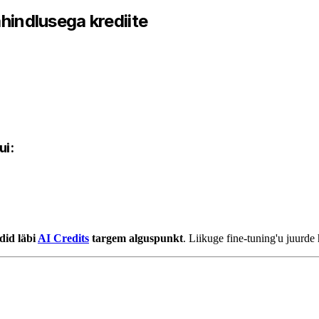
ahindlusega krediite
ui:
did läbi
AI Credits
targem alguspunkt
. Liikuge fine-tuning'u juurde