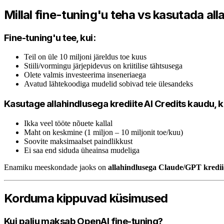
Millal fine-tuning'u teha vs kasutada all
Fine-tuning'u tee, kui:
Teil on üle 10 miljoni järeldus toe kuus
Stiili/vormingu järjepidevus on kriitilise tähtsusega
Olete valmis investeerima inseneriaega
Avatud lähtekoodiga mudelid sobivad teie ülesandeks
Kasutage allahindlusega krediite AI Credits kaudu, k
Ikka veel tööte nõuete kallal
Maht on keskmine (1 miljon – 10 miljonit toe/kuu)
Soovite maksimaalset paindlikkust
Ei saa end siduda üheainsa mudeliga
Enamiku meeskondade jaoks on
allahindlusega Claude/GPT kredii
Korduma kippuvad küsimused
Kui palju maksab OpenAI fine-tuning?