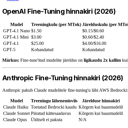
OpenAI Fine-Tuning hinnakiri (2026)
Mudel
Treeningkulu (per MTok)
Järelduskulu (per MTo
GPT-4.1 Nano
$1.50
$0.15/$0.60
GPT-4.1 Mini
$3.00
$0.60/$2.40
GPT-4.1
$25.00
$4.00/$16.00
GPT-5
Kohandatud
Kohandatud
Märkus:
Fine-tune'itud mudelite järeldus on
ligikaudu 2x kallim
kui 
Anthropic Fine-Tuning hinnakiri (2026)
Anthropic pakub Claude mudelitele fine-tuning'u läbi AWS Bedrocki:
Mudel
Treeningu lähenemisviis
Järelduse hinnakiri
Claude Haiku
Toetatud Bedrocki kaudu
Kõrgem kui baasmudelil
Claude Sonnet
Piiratud kättesaadavus
Kõrgem kui baasmudelil
Claude Opus
Üldiselt ei pakuta
N/A