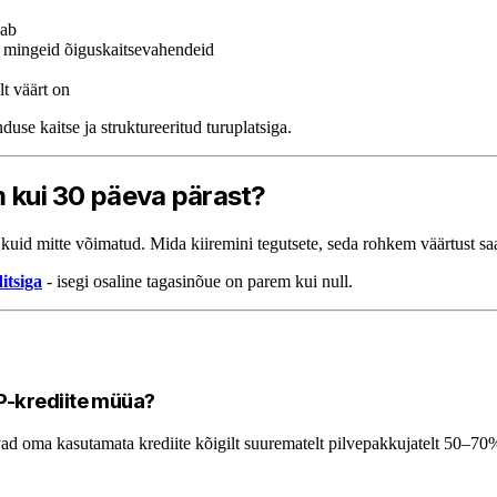
sab
il mingeid õiguskaitsevahendeid
lt väärt on
use kaitse ja struktureeritud turuplatsiga.
em kui 30 päeva pärast?
uid mitte võimatud. Mida kiiremini tegutsete, seda rohkem väärtust saa
itsiga
- isegi osaline tagasinõue on parem kui null.
P-krediite müüa?
üüvad oma kasutamata krediite kõigilt suurematelt pilvepakkujatelt 50–7