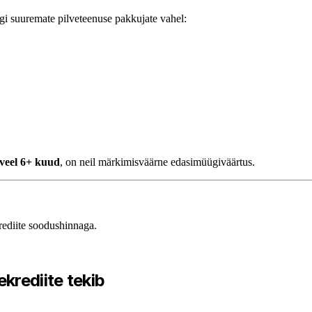
õigi suuremate pilveteenuse pakkujate vahel:
veel 6+ kuud
, on neil märkimisväärne edasimüügiväärtus.
ediite soodushinnaga.
krediite tekib