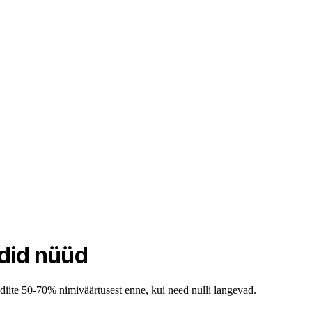
did nüüd
diite 50-70% nimiväärtusest enne, kui need nulli langevad.