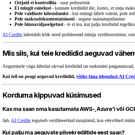
Ostjaid ei kontrollita
- suur pettuserisk
Ei mingit esindust
- kannate krediidid üle, lootes, et ostja mak
Pole vaidluste lahendamist
- kui midagi läheb valesti, pole te
Pole maksudokumentatsiooni
- segane raamatupidamine
Pole hinnaväljaselgetust
- te ei tea, kui palju krediidid tegeliku
AI Credits
lahendab kõik need probleemid müüja verifitseerimise, esind
Mis siis, kui teie krediidid aeguvad väh
Aegumisele väga lähedal olevad krediidid on raskemini paigutatavad, k
Kui teil on peagi aeguvad krediidid,
võtke täna ühendust AI Cred
Korduma kippuvad küsimused
Kas ma saan oma kasutamata AWS-, Azure'i või GC
Jah.
AI Credits
tegutseb verifitseeritud turuplatsil, kus ettevõtted m
Kui palju ma aeguvate pilvekrediitide eest saan?