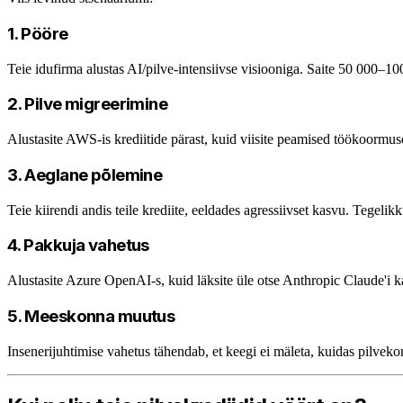
1. Pööre
Teie idufirma alustas AI/pilve-intensiivse visiooniga. Saite 50 000–100
2. Pilve migreerimine
Alustasite AWS-is krediitide pärast, kuid viisite peamised töökoormu
3. Aeglane põlemine
Teie kiirendi andis teile krediite, eeldades agressiivset kasvu. Tegelik
4. Pakkuja vahetus
Alustasite Azure OpenAI-s, kuid läksite üle otse Anthropic Claude'i 
5. Meeskonna muutus
Insenerijuhtimise vahetus tähendab, et keegi ei mäleta, kuidas pilveko