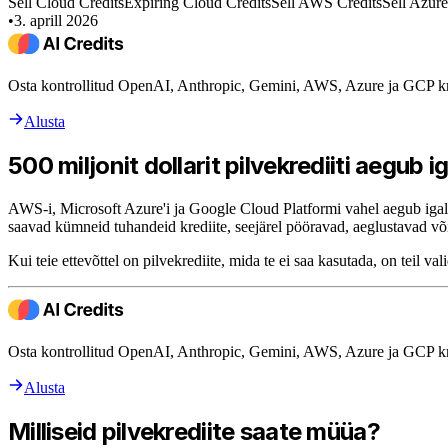
Sell Cloud Credits
Expiring Cloud Credits
Sell AWS Credits
Sell Azure
•
3. aprill 2026
Osta kontrollitud OpenAI, Anthropic, Gemini, AWS, Azure ja GCP kr
Alusta
500 miljonit dollarit pilvekrediiti aegub i
AWS-i, Microsoft Azure'i ja Google Cloud Platformi vahel aegub igal 
saavad kümneid tuhandeid krediite, seejärel pööravad, aeglustavad või
Kui teie ettevõttel on pilvekrediite, mida te ei saa kasutada, on teil val
Osta kontrollitud OpenAI, Anthropic, Gemini, AWS, Azure ja GCP kr
Alusta
Milliseid pilvekrediite saate müüa?