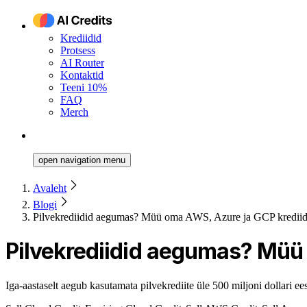
Krediidid
Protsess
AI Router
Kontaktid
Teeni 10%
FAQ
Merch
open navigation menu
Avaleht
Blogi
Pilvekrediidid aegumas? Müü oma AWS, Azure ja GCP krediid
Pilvekrediidid aegumas? Müü
Iga-aastaselt aegub kasutamata pilvekrediite üle 500 miljoni dollari