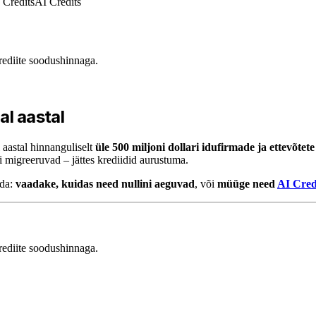
 Credits
AI Credits
ediite soodushinnaga.
gal aastal
aastal hinnanguliselt
üle 500 miljoni dollari idufirmade ja ettevõtet
 migreeruvad – jättes krediidid aurustuma.
ida:
vaadake, kuidas need nullini aeguvad
, või
müüge need
AI Cred
ediite soodushinnaga.