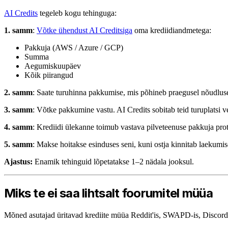
AI Credits
tegeleb kogu tehinguga:
1. samm
:
Võtke ühendust AI Creditsiga
oma krediidiandmetega:
Pakkuja (AWS / Azure / GCP)
Summa
Aegumiskuupäev
Kõik piirangud
2. samm
: Saate turuhinna pakkumise, mis põhineb praegusel nõudluse
3. samm
: Võtke pakkumine vastu. AI Credits sobitab teid turuplatsi ver
4. samm
: Krediidi ülekanne toimub vastava pilveteenuse pakkuja pro
5. samm
: Makse hoitakse esinduses seni, kuni ostja kinnitab laekumise
Ajastus:
Enamik tehinguid lõpetatakse 1–2 nädala jooksul.
Miks te ei saa lihtsalt foorumitel müüa
Mõned asutajad üritavad krediite müüa Reddit'is, SWAPD-is, Discordis v