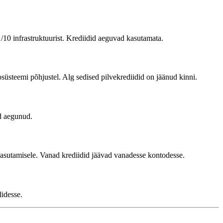
 1/10 infrastruktuurist. Krediidid aeguvad kasutamata.
üsteemi põhjustel. Alg sedised pilvekrediidid on jäänud kinni.
ed aegunud.
kasutamisele. Vanad krediidid jäävad vanadesse kontodesse.
lidesse.