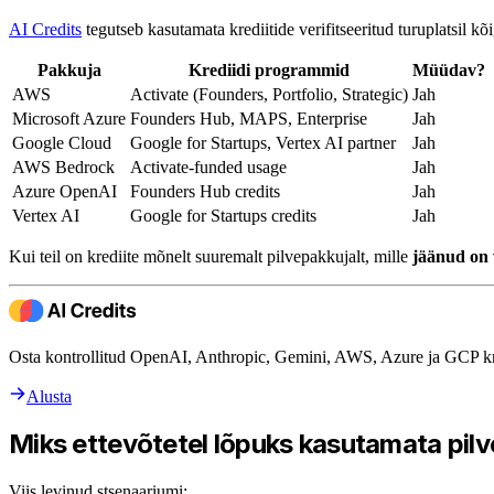
AI Credits
tegutseb kasutamata krediitide verifitseeritud turuplatsil k
Pakkuja
Krediidi programmid
Müüdav?
AWS
Activate (Founders, Portfolio, Strategic)
Jah
Microsoft Azure
Founders Hub, MAPS, Enterprise
Jah
Google Cloud
Google for Startups, Vertex AI partner
Jah
AWS Bedrock
Activate-funded usage
Jah
Azure OpenAI
Founders Hub credits
Jah
Vertex AI
Google for Startups credits
Jah
Kui teil on krediite mõnelt suuremalt pilvepakkujalt, mille
jäänud on 
Osta kontrollitud OpenAI, Anthropic, Gemini, AWS, Azure ja GCP kr
Alusta
Miks ettevõtetel lõpuks kasutamata pilve
Viis levinud stsenaariumi: