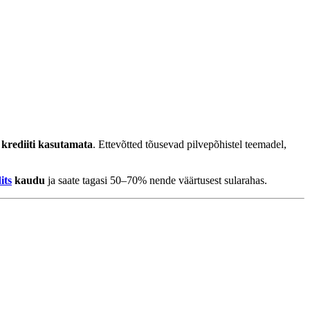
e krediiti kasutamata
. Ettevõtted tõusevad pilvepõhistel teemadel,
its
kaudu
ja saate tagasi 50–70% nende väärtusest sularahas.