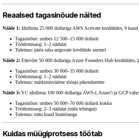
Reaalsed tagasinõude näited
Näide 1:
Idufirma 25 000 dollariga AWS Activate krediitides, 9 kuud
Tagasinõue: umbes 12 500–15 000 dollarit
Töötlemisaeg: 1–2 nädalat
Tulemus: päris raha aeguvate krediitide asemel
Näide 2:
Ettevõte 50 000 dollariga Azure Founders Hub krediitides, 
Tagasinõue: umbes 30 000–35 000 dollarit
Töötlemisaeg: 1–2 nädalat
Tulemus: märkimisväärne tööaja pikendamine
Näide 3:
YC idufirma 100 000 dollariga AWS-i, Azure'i ja GCP vahe
Tagasinõue: umbes 50 000–70 000 dollarit kokku
Töötlemisaeg: 2–3 nädalat (mitu tehingut)
Tulemus: mitu kuud lisatööaega
Kuidas müügiprotsess töötab