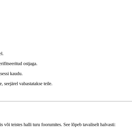
l.
ifitseeritud ostjaga.
tsessi kaudu.
, seejärel vabastatakse teile.
õi teistes halli turu foorumites. See lõpeb tavaliselt halvasti: