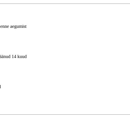
 enne aegumist
jäänud 14 kuud
l