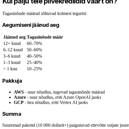
Kui palju teie pilvekrediidid väärt on?
Tagasinõude määrad sõltuvad kolmest tegurist:
Aegumiseni jäänud aeg
Jäänud aeg
Tagasinõude määr
12+ kuud
60–70%
6–12 kuud
50–60%
3–6 kuud
40–50%
1–3 kuud
25–40%
< 1 kuu
10–25%
Pakkuja
AWS
- suur nõudlus, tugevad tagasinõude määrad
Azure
- suur nõudlus, eriti Azure OpenAI jaoks
GCP
- hea nõudlus, eriti Vertex AI jaoks
Summa
Suuremad paketid (10 000 dollarit+) paigutuvad ettevõtte ostjate juu