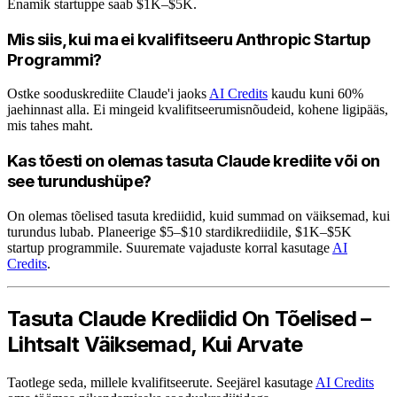
Enamik startuppe saab $1K–$5K.
Mis siis, kui ma ei kvalifitseeru Anthropic Startup
Programmi?
Ostke sooduskrediite Claude'i jaoks
AI Credits
kaudu kuni 60%
jaehinnast alla. Ei mingeid kvalifitseerumisnõudeid, kohene ligipääs,
mis tahes maht.
Kas tõesti on olemas tasuta Claude krediite või on
see turundushüpe?
On olemas tõelised tasuta krediidid, kuid summad on väiksemad, kui
turundus lubab. Planeerige $5–$10 stardikrediidile, $1K–$5K
startup programmile. Suuremate vajaduste korral kasutage
AI
Credits
.
Tasuta Claude Krediidid On Tõelised –
Lihtsalt Väiksemad, Kui Arvate
Taotlege seda, millele kvalifitseerute. Seejärel kasutage
AI Credits