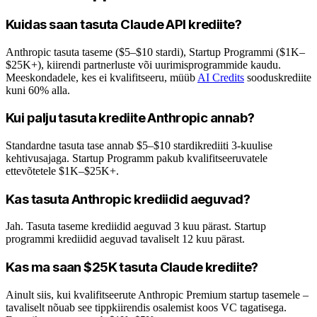
Kuidas saan tasuta Claude API krediite?
Anthropic tasuta taseme ($5–$10 stardi), Startup Programmi ($1K–
$25K+), kiirendi partnerluste või uurimisprogrammide kaudu.
Meeskondadele, kes ei kvalifitseeru, müüb
AI Credits
sooduskrediite
kuni 60% alla.
Kui palju tasuta krediite Anthropic annab?
Standardne tasuta tase annab $5–$10 stardikrediiti 3-kuulise
kehtivusajaga. Startup Programm pakub kvalifitseeruvatele
ettevõtetele $1K–$25K+.
Kas tasuta Anthropic krediidid aeguvad?
Jah. Tasuta taseme krediidid aeguvad 3 kuu pärast. Startup
programmi krediidid aeguvad tavaliselt 12 kuu pärast.
Kas ma saan $25K tasuta Claude krediite?
Ainult siis, kui kvalifitseerute Anthropic Premium startup tasemele –
tavaliselt nõuab see tippkiirendis osalemist koos VC tagatisega.