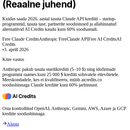
(Reaalne juhend)
Kuidas saada 2026. aastal tasuta Claude API krediiti – startup-
programmid, tasuta tase, partnerite soodustused ja allahinnatud
alternatiivid AI Credits kaudu kuni 60% soodsamalt.
Free Claude Credits
Anthropic Free
Claude API
Free AI Credits
AI
Credits
•
3. aprill 2026
Kiire vastus
Anthropic pakub tasuta stardikrediiti (5–10 $) ning idufirmade
programmi raames kuni 25 000 $ krediiti sobivatele ettevõtetele.
Meeskondadele, kes ei kvalifitseeru, müüb aicredits.co
soodushinnaga Claude krediite kuni 60% jaehinnast.
Osta kontrollitud OpenAI, Anthropic, Gemini, AWS, Azure ja GCP
krediite soodushinnaga.
Alusta