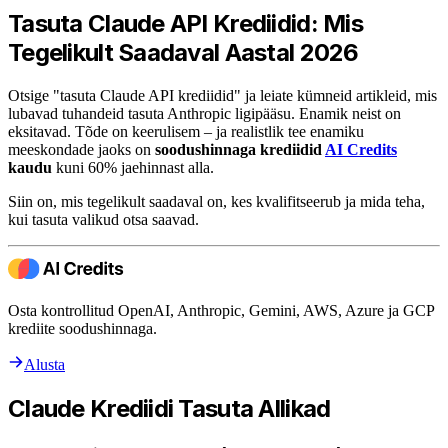
Tasuta Claude API Krediidid: Mis
Tegelikult Saadaval Aastal 2026
Otsige "tasuta Claude API krediidid" ja leiate kümneid artikleid, mis
lubavad tuhandeid tasuta Anthropic ligipääsu. Enamik neist on
eksitavad. Tõde on keerulisem – ja realistlik tee enamiku
meeskondade jaoks on
soodushinnaga krediidid
AI Credits
kaudu
kuni 60% jaehinnast alla.
Siin on, mis tegelikult saadaval on, kes kvalifitseerub ja mida teha,
kui tasuta valikud otsa saavad.
Osta kontrollitud OpenAI, Anthropic, Gemini, AWS, Azure ja GCP
krediite soodushinnaga.
Alusta
Claude Krediidi Tasuta Allikad