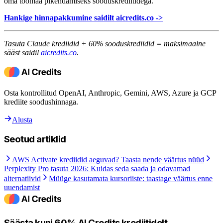
oma töömaa pikendamiseks sooduskrediitidega.
Hankige hinnapakkumine saidilt aicredits.co ->
Tasuta Claude krediidid + 60% sooduskrediidid = maksimaalne
sääst saidil
aicredits.co
.
Osta kontrollitud OpenAI, Anthropic, Gemini, AWS, Azure ja GCP
krediite soodushinnaga.
Alusta
Seotud artiklid
AWS Activate krediidid aeguvad? Taasta nende väärtus nüüd
Perplexity Pro tasuta 2026: Kuidas seda saada ja odavamad
alternatiivid
Müüge kasutamata kursoriiste: taastage väärtus enne
uuendamist
Säästa kuni 60% AI Credits krediitidelt