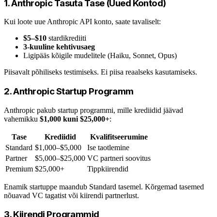
1. Anthropic Tasuta Tase (Uued Kontod)
Kui loote uue Anthropic API konto, saate tavaliselt:
$5–$10
stardikrediiti
3-kuuline kehtivusaeg
Ligipääs kõigile mudelitele (Haiku, Sonnet, Opus)
Piisavalt põhiliseks testimiseks. Ei piisa reaalseks kasutamiseks.
2. Anthropic Startup Programm
Anthropic pakub startup programmi, mille krediidid jäävad
vahemikku
$1,000 kuni $25,000+
:
Tase
Krediidid
Kvalifitseerumine
Standard
$1,000–$5,000
Ise taotlemine
Partner
$5,000–$25,000
VC partneri soovitus
Premium
$25,000+
Tippkiirendid
Enamik startuppe maandub Standard tasemel. Kõrgemad tasemed
nõuavad VC tagatist või kiirendi partnerlust.
3. Kiirendi Programmid