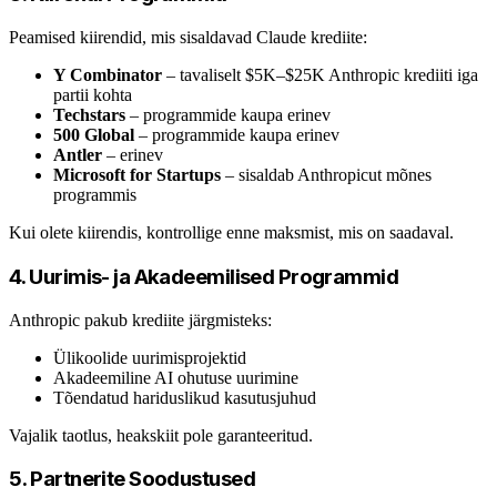
Peamised kiirendid, mis sisaldavad Claude krediite:
Y Combinator
– tavaliselt $5K–$25K Anthropic krediiti iga
partii kohta
Techstars
– programmide kaupa erinev
500 Global
– programmide kaupa erinev
Antler
– erinev
Microsoft for Startups
– sisaldab Anthropicut mõnes
programmis
Kui olete kiirendis, kontrollige enne maksmist, mis on saadaval.
4. Uurimis- ja Akadeemilised Programmid
Anthropic pakub krediite järgmisteks:
Ülikoolide uurimisprojektid
Akadeemiline AI ohutuse uurimine
Tõendatud hariduslikud kasutusjuhud
Vajalik taotlus, heakskiit pole garanteeritud.
5. Partnerite Soodustused