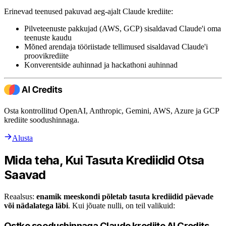
Erinevad teenused pakuvad aeg-ajalt Claude krediite:
Pilveteenuste pakkujad (AWS, GCP) sisaldavad Claude'i oma
teenuste kaudu
Mõned arendaja tööriistade tellimused sisaldavad Claude'i
proovikrediite
Konverentside auhinnad ja hackathoni auhinnad
Osta kontrollitud OpenAI, Anthropic, Gemini, AWS, Azure ja GCP
krediite soodushinnaga.
Alusta
Mida teha, Kui Tasuta Krediidid Otsa
Saavad
Reaalsus:
enamik meeskondi põletab tasuta krediidid päevade
või nädalatega läbi
. Kui jõuate nulli, on teil valikuid:
Ostke soodushinnaga Claude krediite AI Credits