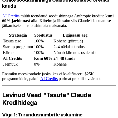
kaudu
AI Credits
müüb tõendatud soodushinnaga Anthropic krediite
kuni
60% jaehinnast alla
. Kiireim ja lihtsaim viis Claude'i kasutamise
jätkamiseks ilma täishinnata maksmata.
Strateegia
Soodustus
Ligipääsu aeg
Tasuta tase
100%
Kohene (piiratud)
Startup programm
100%
2–4 nädalat taotlust
Kiirendi
100%
Nõuab kiirendis osalemist
AI Credits
Kuni 60%
24–48 tundi
Jaemüük
0%
Kohene
Enamiku meeskondade jaoks, kes ei kvalifitseeru $25K+
programmidele, pakub
AI Credits
parimat praktilist väärtust.
Levinud Vead "Tasuta" Claude
Krediitidega
Viga 1: Turundusnumbrite uskumine