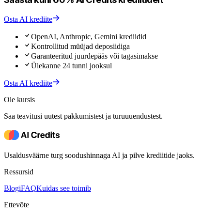
Osta AI krediite
OpenAI, Anthropic, Gemini krediidid
Kontrollitud müüjad deposiidiga
Garanteeritud juurdepääs või tagasimakse
Ülekanne 24 tunni jooksul
Osta AI krediite
Ole kursis
Saa teavitusi uutest pakkumistest ja turuuuendustest.
Usaldusväärne turg soodushinnaga AI ja pilve krediitide jaoks.
Ressursid
Blogi
FAQ
Kuidas see toimib
Ettevõte