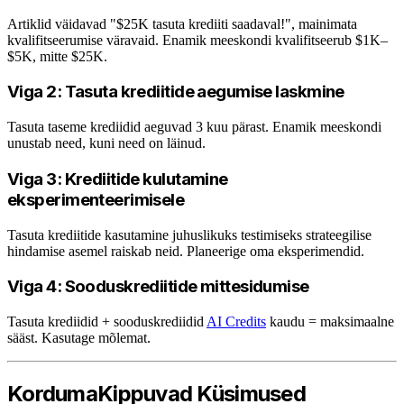
Artiklid väidavad "$25K tasuta krediiti saadaval!", mainimata
kvalifitseerumise väravaid. Enamik meeskondi kvalifitseerub $1K–
$5K, mitte $25K.
Viga 2: Tasuta krediitide aegumise laskmine
Tasuta taseme krediidid aeguvad 3 kuu pärast. Enamik meeskondi
unustab need, kuni need on läinud.
Viga 3: Krediitide kulutamine
eksperimenteerimisele
Tasuta krediitide kasutamine juhuslikuks testimiseks strateegilise
hindamise asemel raiskab neid. Planeerige oma eksperimendid.
Viga 4: Sooduskrediitide mittesidumise
Tasuta krediidid + sooduskrediidid
AI Credits
kaudu = maksimaalne
sääst. Kasutage mõlemat.
KordumaKippuvad Küsimused