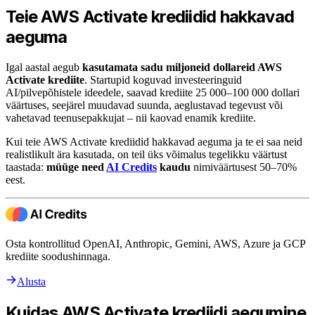
Teie AWS Activate krediidid hakkavad
aeguma
Igal aastal aegub
kasutamata sadu miljoneid dollareid AWS
Activate krediite
. Startupid koguvad investeeringuid
AI/pilvepõhistele ideedele, saavad krediite 25 000–100 000 dollari
väärtuses, seejärel muudavad suunda, aeglustavad tegevust või
vahetavad teenusepakkujat – nii kaovad enamik krediite.
Kui teie AWS Activate krediidid hakkavad aeguma ja te ei saa neid
realistlikult ära kasutada, on teil üks võimalus tegelikku väärtust
taastada:
müüge need
AI Credits
kaudu
nimiväärtusest 50–70%
eest.
Osta kontrollitud OpenAI, Anthropic, Gemini, AWS, Azure ja GCP
krediite soodushinnaga.
Alusta
Kuidas AWS Activate krediidi aegumine