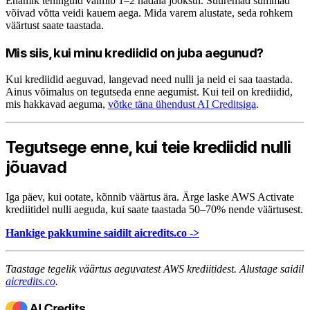
Enamik tehinguid valmib 1–2 nädala jooksul. Suuremad summad
võivad võtta veidi kauem aega. Mida varem alustate, seda rohkem
väärtust saate taastada.
Mis siis, kui minu krediidid on juba aegunud?
Kui krediidid aeguvad, langevad need nulli ja neid ei saa taastada.
Ainus võimalus on tegutseda enne aegumist. Kui teil on krediidid,
mis hakkavad aeguma,
võtke täna ühendust AI Creditsiga
.
Tegutsege enne, kui teie krediidid nulli
jõuavad
Iga päev, kui ootate, kõnnib väärtus ära. Ärge laske AWS Activate
krediitidel nulli aeguda, kui saate taastada 50–70% nende väärtusest.
Hankige pakkumine saidilt aicredits.co ->
Taastage tegelik väärtus aeguvatest AWS krediitidest. Alustage saidil
aicredits.co
.