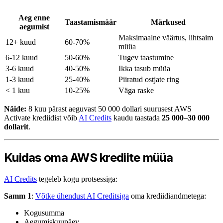
Aeg enne
Taastamismäär
Märkused
aegumist
Maksimaalne väärtus, lihtsaim
12+ kuud
60-70%
müüa
6-12 kuud
50-60%
Tugev taastumine
3-6 kuud
40-50%
Ikka tasub müüa
1-3 kuud
25-40%
Piiratud ostjate ring
< 1 kuu
10-25%
Väga raske
Näide:
8 kuu pärast aeguvast 50 000 dollari suurusest AWS
Activate krediidist võib
AI Credits
kaudu taastada
25 000–30 000
dollarit
.
Kuidas oma AWS krediite müüa
AI Credits
tegeleb kogu protsessiga:
Samm 1
:
Võtke ühendust AI Creditsiga
oma krediidiandmetega:
Kogusumma
Aegumiskuupäev