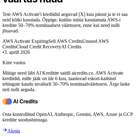
Teie AWS Activate'i krediidid aeguvad [X] kuu pärast ja te ei saa
neid kõiki kasutada. Õppige, kuidas müüa kasutamata AWS-i
krediite 50–70% nominaalsest väärtusest, enne kui need nulli
jõuavad.
AWS Activate Expiring
Sell AWS Credits
Unused AWS
Credits
Cloud Credit Recovery
AI Credits
•
3. aprill 2026
Kiire vastus
Müüge need läbi AI Kreditite saidil aicredits.co. AWS Activate
krediidid, mille jääk on üle 6 kuu, taastuvad eskort-kaitstud
tehingute kaudu tavaliselt 50–70% nominaalväärtusest. Ärge laske
neil nulli aeguda.
Osta kontrollitud OpenAI, Anthropic, Gemini, AWS, Azure ja GCP
krediite soodushinnaga.
Alusta