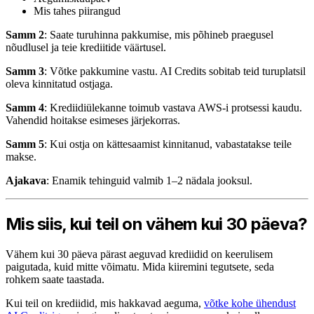
Mis tahes piirangud
Samm 2
: Saate turuhinna pakkumise, mis põhineb praegusel
nõudlusel ja teie krediitide väärtusel.
Samm 3
: Võtke pakkumine vastu. AI Credits sobitab teid turuplatsil
oleva kinnitatud ostjaga.
Samm 4
: Krediidiülekanne toimub vastava AWS-i protsessi kaudu.
Vahendid hoitakse esimeses järjekorras.
Samm 5
: Kui ostja on kättesaamist kinnitanud, vabastatakse teile
makse.
Ajakava
: Enamik tehinguid valmib 1–2 nädala jooksul.
Mis siis, kui teil on vähem kui 30 päeva?
Vähem kui 30 päeva pärast aeguvad krediidid on keerulisem
paigutada, kuid mitte võimatu. Mida kiiremini tegutsete, seda
rohkem saate taastada.
Kui teil on krediidid, mis hakkavad aeguma,
võtke kohe ühendust