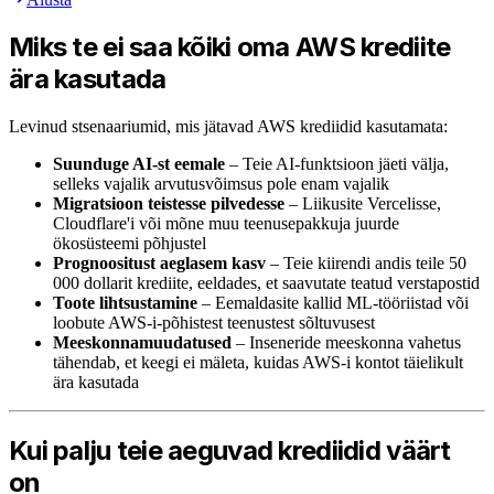
Miks te ei saa kõiki oma AWS krediite
ära kasutada
Levinud stsenaariumid, mis jätavad AWS krediidid kasutamata:
Suunduge AI-st eemale
– Teie AI-funktsioon jäeti välja,
selleks vajalik arvutusvõimsus pole enam vajalik
Migratsioon teistesse pilvedesse
– Liikusite Vercelisse,
Cloudflare'i või mõne muu teenusepakkuja juurde
ökosüsteemi põhjustel
Prognoositust aeglasem kasv
– Teie kiirendi andis teile 50
000 dollarit krediite, eeldades, et saavutate teatud verstapostid
Toote lihtsustamine
– Eemaldasite kallid ML-tööriistad või
loobute AWS-i-põhistest teenustest sõltuvusest
Meeskonnamuudatused
– Inseneride meeskonna vahetus
tähendab, et keegi ei mäleta, kuidas AWS-i kontot täielikult
ära kasutada
Kui palju teie aeguvad krediidid väärt
on