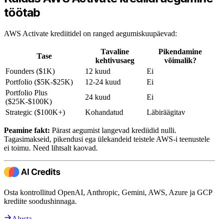
töötab
AWS Activate krediitidel on ranged aegumiskuupäevad:
Tavaline
Pikendamine
Tase
kehtivusaeg
võimalik?
Founders ($1K)
12 kuud
Ei
Portfolio ($5K-$25K)
12-24 kuud
Ei
Portfolio Plus
24 kuud
Ei
($25K-$100K)
Strategic ($100K+)
Kohandatud
Läbiräägitav
Peamine fakt:
Pärast aegumist langevad krediidid nulli.
Tagasimakseid, pikendusi ega ülekandeid teistele AWS-i teenustele
ei toimu. Need lihtsalt kaovad.
Osta kontrollitud OpenAI, Anthropic, Gemini, AWS, Azure ja GCP
krediite soodushinnaga.
Alusta