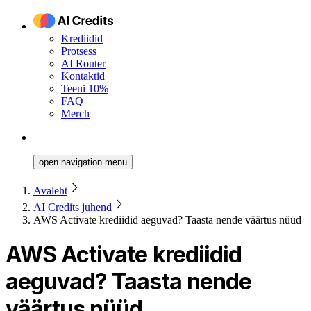
Krediidid
Protsess
AI Router
Kontaktid
Teeni 10%
FAQ
Merch
open navigation menu
Avaleht
AI Credits juhend
AWS Activate krediidid aeguvad? Taasta nende väärtus nüüd
AWS Activate krediidid
aeguvad? Taasta nende
väärtus nüüd