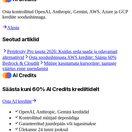
Osta kontrollitud OpenAI, Anthropic, Gemini, AWS, Azure ja GCP
krediite soodushinnaga.
Alusta
Seotud artiklid
Perplexity Pro tasuta 2026: Kuidas seda saada ja odavamad
alternatiivid
Osta soodushinnaga AWS krediite: Säästa 60%
Bedrock & Cloudilt
Müüge kasutamata kursoriiste: taastage
väärtus enne uuendamist
Säästa kuni 60% AI Credits krediitidelt
Osta AI krediite
OpenAI, Anthropic, Gemini krediidid
Kontrollitud müüjad deposiidiga
Garanteeritud juurdepääs või tagasimakse
Ülekanne 24 tunni jooksul