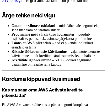
AI Creditsiga
– isegi osaline taastamine on parem kui null.
Ärge tehke neid vigu
Ootamine viimase nädalani
– mida lähemale aegumisele,
seda madalam on taastamismäär
Proovimine müüa halli turu foorumites
– puudub
ostjakaitse, pettuserisk, esimese järjekorra puudumine
Loote, et AWS pikendab
– nad ei pikenda, poliitikast
erandeid ei tehta
Rikaste töökoormuste käivitamine
– vajamatute teenuste
käivitamine ainult krediitide ärakasutamiseks on halb äri
Krediitide ignoreerimine
– 50 000 dollari aegumise
vaatamine on reaalse raha kaotus
Korduma kippuvad küsimused
Kas ma saan oma AWS Activate krediite
pikendada?
Ei. AWS Activate krediite ei saa pärast aegumiskuupäeva