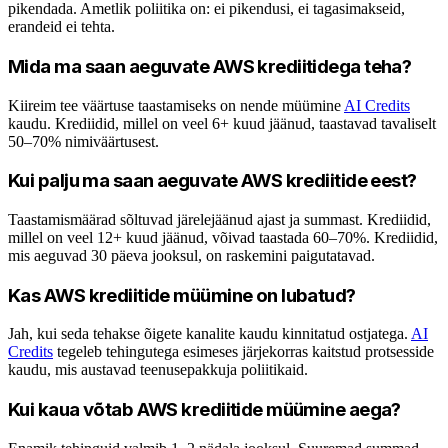
pikendada. Ametlik poliitika on: ei pikendusi, ei tagasimakseid,
erandeid ei tehta.
Mida ma saan aeguvate AWS krediitidega teha?
Kiireim tee väärtuse taastamiseks on nende müümine
AI Credits
kaudu. Krediidid, millel on veel 6+ kuud jäänud, taastavad tavaliselt
50–70% nimiväärtusest.
Kui palju ma saan aeguvate AWS krediitide eest?
Taastamismäärad sõltuvad järelejäänud ajast ja summast. Krediidid,
millel on veel 12+ kuud jäänud, võivad taastada 60–70%. Krediidid,
mis aeguvad 30 päeva jooksul, on raskemini paigutatavad.
Kas AWS krediitide müümine on lubatud?
Jah, kui seda tehakse õigete kanalite kaudu kinnitatud ostjatega.
AI
Credits
tegeleb tehingutega esimeses järjekorras kaitstud protsesside
kaudu, mis austavad teenusepakkuja poliitikaid.
Kui kaua võtab AWS krediitide müümine aega?