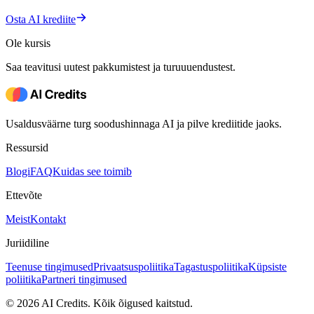
Osta AI krediite
Ole kursis
Saa teavitusi uutest pakkumistest ja turuuuendustest.
Usaldusväärne turg soodushinnaga AI ja pilve krediitide jaoks.
Ressursid
Blogi
FAQ
Kuidas see toimib
Ettevõte
Meist
Kontakt
Juriidiline
Teenuse tingimused
Privaatsuspoliitika
Tagastuspoliitika
Küpsiste
poliitika
Partneri tingimused
© 2026 AI Credits. Kõik õigused kaitstud.