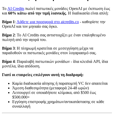
Το
AI Credits
πωλεί πιστωτικές μονάδες OpenAI με έκπτωση έως
και
60% κάτω από την τιμή λιανικής
. Η διαδικασία είναι απλή:
Βήμα 1
:
Λάβετε μια προσφορά στο aicredits.co
- καθορίστε την
OpenAI και τον μηνιαίο σας όγκο.
Βήμα 2
: Το AI Credits σας αντιστοιχίζει με έναν επαληθευμένο
πωλητή από την αγορά του.
Βήμα 3
: Η πληρωμή κρατείται σε μεσεγγύηση μέχρι να
παραδοθούν οι πιστωτικές μονάδες στον λογαριασμό σας.
Βήμα 4
: Παραλαβή πιστωτικών μονάδων - ίδια κλειδιά API, ίδια
μοντέλα, ίδια απόδοση.
Γιατί οι εταιρείες επιλέγουν αυτή τη διαδρομή:
Καμία διαδικασία αίτησης ή παραπομπή VC δεν απαιτείται
Άμεση διαθεσιμότητα (μεταφορά 24-48 ωρών)
Λειτουργεί σε οποιαδήποτε κλίμακα, από $500 έως
$500.000+
Εγγύηση επιστροφής χρημάτων/αντικατάστασης σε κάθε
συναλλαγή