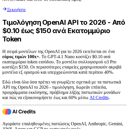
Ξεκινήστε
Τιμολόγηση OpenAI API το 2026 - Από
$0.10 έως $150 ανά Εκατομμύριο
Token
Η σειρά μοντέλων της OpenAI για το 2026 εκτείνεται σε ένα
εύρος τιμών 100x+
. Το GPT-4.1 Nano κοστίζει $0.10 ανά
εκατομμύριο token εισόδου. Το μοντέλο συλλογισμού o3 Pro
κοστίζει $150. Οι περισσότερες εταιρείες χρησιμοποιούν ακριβά
μοντέλα εξ ορισμού και υπερχρεώνονται κατά περίπου 40%.
Εδώ είναι όλα όσα πρέπει να γνωρίζετε σχετικά με τα πιστωτικά
API της OpenAI το 2026 - τιμολόγηση, δωρεάν επίπεδα,
προγράμματα εκκίνησης, πρόβλημα λήξης πιστωτικών μονάδων
και πώς να εξοικονομήσετε έως και 60% μέσω
AI Credits
.
Αγοράστε επαληθευμένες πιστώσεις OpenAI, Anthropic, Gemini,
AWS, Azure και GCP σε εκπτωτικές τιμές.