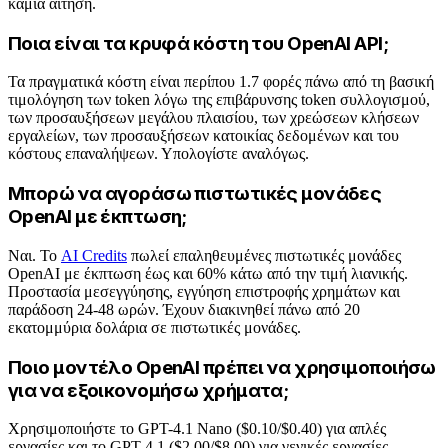
καμία αίτηση.
Ποια είναι τα κρυφά κόστη του OpenAI API;
Τα πραγματικά κόστη είναι περίπου 1.7 φορές πάνω από τη βασική
τιμολόγηση των token λόγω της επιβάρυνσης token συλλογισμού,
των προσαυξήσεων μεγάλου πλαισίου, των χρεώσεων κλήσεων
εργαλείων, των προσαυξήσεων κατοικίας δεδομένων και του
κόστους επαναλήψεων. Υπολογίστε αναλόγως.
Μπορώ να αγοράσω πιστωτικές μονάδες
OpenAI με έκπτωση;
Ναι. Το
AI Credits
πωλεί επαληθευμένες πιστωτικές μονάδες
OpenAI με έκπτωση έως και 60% κάτω από την τιμή λιανικής.
Προστασία μεσεγγύησης, εγγύηση επιστροφής χρημάτων και
παράδοση 24-48 ωρών. Έχουν διακινηθεί πάνω από 20
εκατομμύρια δολάρια σε πιστωτικές μονάδες.
Ποιο μοντέλο OpenAI πρέπει να χρησιμοποιήσω
για να εξοικονομήσω χρήματα;
Χρησιμοποιήστε το GPT-4.1 Nano ($0.10/$0.40) για απλές
εργασίες και το GPT-4.1 ($2.00/$8.00) για γενικές εργασίες.