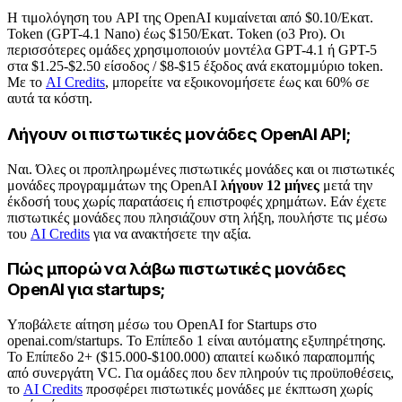
Η τιμολόγηση του API της OpenAI κυμαίνεται από $0.10/Εκατ.
Token (GPT-4.1 Nano) έως $150/Εκατ. Token (o3 Pro). Οι
περισσότερες ομάδες χρησιμοποιούν μοντέλα GPT-4.1 ή GPT-5
στα $1.25-$2.50 είσοδος / $8-$15 έξοδος ανά εκατομμύριο token.
Με το
AI Credits
, μπορείτε να εξοικονομήσετε έως και 60% σε
αυτά τα κόστη.
Λήγουν οι πιστωτικές μονάδες OpenAI API;
Ναι. Όλες οι προπληρωμένες πιστωτικές μονάδες και οι πιστωτικές
μονάδες προγραμμάτων της OpenAI
λήγουν 12 μήνες
μετά την
έκδοσή τους χωρίς παρατάσεις ή επιστροφές χρημάτων. Εάν έχετε
πιστωτικές μονάδες που πλησιάζουν στη λήξη, πουλήστε τις μέσω
του
AI Credits
για να ανακτήσετε την αξία.
Πώς μπορώ να λάβω πιστωτικές μονάδες
OpenAI για startups;
Υποβάλετε αίτηση μέσω του OpenAI for Startups στο
openai.com/startups. Το Επίπεδο 1 είναι αυτόματης εξυπηρέτησης.
Το Επίπεδο 2+ ($15.000-$100.000) απαιτεί κωδικό παραπομπής
από συνεργάτη VC. Για ομάδες που δεν πληρούν τις προϋποθέσεις,
το
AI Credits
προσφέρει πιστωτικές μονάδες με έκπτωση χωρίς