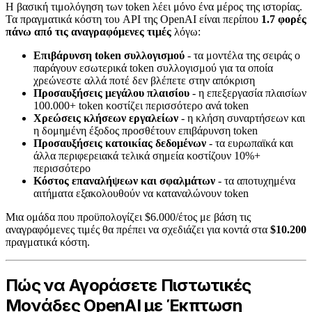
Η βασική τιμολόγηση των token λέει μόνο ένα μέρος της ιστορίας.
Τα πραγματικά κόστη του API της OpenAI είναι περίπου
1.7 φορές
πάνω από τις αναγραφόμενες τιμές
λόγω:
Επιβάρυνση token συλλογισμού
- τα μοντέλα της σειράς o
παράγουν εσωτερικά token συλλογισμού για τα οποία
χρεώνεστε αλλά ποτέ δεν βλέπετε στην απόκριση
Προσαυξήσεις μεγάλου πλαισίου
- η επεξεργασία πλαισίων
100.000+ token κοστίζει περισσότερο ανά token
Χρεώσεις κλήσεων εργαλείων
- η κλήση συναρτήσεων και
η δομημένη έξοδος προσθέτουν επιβάρυνση token
Προσαυξήσεις κατοικίας δεδομένων
- τα ευρωπαϊκά και
άλλα περιφερειακά τελικά σημεία κοστίζουν 10%+
περισσότερο
Κόστος επαναλήψεων και σφαλμάτων
- τα αποτυχημένα
αιτήματα εξακολουθούν να καταναλώνουν token
Μια ομάδα που προϋπολογίζει $6.000/έτος με βάση τις
αναγραφόμενες τιμές θα πρέπει να σχεδιάζει για κοντά στα
$10.200
πραγματικά κόστη.
Πώς να Αγοράσετε Πιστωτικές
Μονάδες OpenAI με Έκπτωση