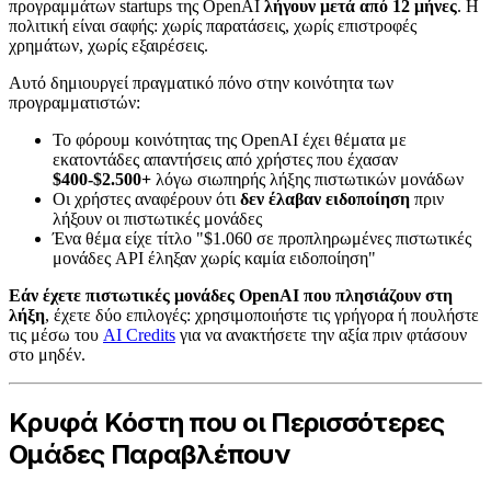
προγραμμάτων startups της OpenAI
λήγουν μετά από 12 μήνες
. Η
πολιτική είναι σαφής: χωρίς παρατάσεις, χωρίς επιστροφές
χρημάτων, χωρίς εξαιρέσεις.
Αυτό δημιουργεί πραγματικό πόνο στην κοινότητα των
προγραμματιστών:
Το φόρουμ κοινότητας της OpenAI έχει θέματα με
εκατοντάδες απαντήσεις από χρήστες που έχασαν
$400-$2.500+
λόγω σιωπηρής λήξης πιστωτικών μονάδων
Οι χρήστες αναφέρουν ότι
δεν έλαβαν ειδοποίηση
πριν
λήξουν οι πιστωτικές μονάδες
Ένα θέμα είχε τίτλο "$1.060 σε προπληρωμένες πιστωτικές
μονάδες API έληξαν χωρίς καμία ειδοποίηση"
Εάν έχετε πιστωτικές μονάδες OpenAI που πλησιάζουν στη
λήξη
, έχετε δύο επιλογές: χρησιμοποιήστε τις γρήγορα ή πουλήστε
τις μέσω του
AI Credits
για να ανακτήσετε την αξία πριν φτάσουν
στο μηδέν.
Κρυφά Κόστη που οι Περισσότερες
Ομάδες Παραβλέπουν