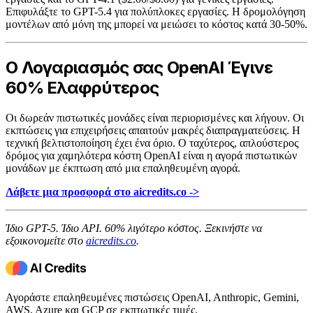
Επιφυλάξτε το GPT-5.4 για πολύπλοκες εργασίες. Η δρομολόγηση
μοντέλων από μόνη της μπορεί να μειώσει το κόστος κατά 30-50%.
Ο Λογαριασμός σας OpenAI Έγινε
60% Ελαφρύτερος
Οι δωρεάν πιστωτικές μονάδες είναι περιορισμένες και λήγουν. Οι
εκπτώσεις για επιχειρήσεις απαιτούν μακρές διαπραγματεύσεις. Η
τεχνική βελτιστοποίηση έχει ένα όριο. Ο ταχύτερος, απλούστερος
δρόμος για χαμηλότερα κόστη OpenAI είναι η αγορά πιστωτικών
μονάδων με έκπτωση από μια επαληθευμένη αγορά.
Λάβετε μια προσφορά στο aicredits.co ->
Ίδιο GPT-5. Ίδιο API. 60% λιγότερο κόστος. Ξεκινήστε να
εξοικονομείτε στο
aicredits.co
.
Αγοράστε επαληθευμένες πιστώσεις OpenAI, Anthropic, Gemini,
AWS, Azure και GCP σε εκπτωτικές τιμές.