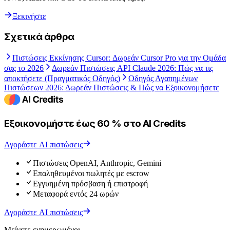
Ξεκινήστε
Σχετικά άρθρα
Πιστώσεις Εκκίνησης Cursor: Δωρεάν Cursor Pro για την Ομάδα
σας το 2026
Δωρεάν Πιστώσεις API Claude 2026: Πώς να τις
αποκτήσετε (Πραγματικός Οδηγός)
Οδηγός Αγαπημένων
Πιστώσεων 2026: Δωρεάν Πιστώσεις & Πώς να Εξοικονομήσετε
Εξοικονομήστε έως 60 % στο AI Credits
Αγοράστε AI πιστώσεις
Πιστώσεις OpenAI, Anthropic, Gemini
Επαληθευμένοι πωλητές με escrow
Εγγυημένη πρόσβαση ή επιστροφή
Μεταφορά εντός 24 ωρών
Αγοράστε AI πιστώσεις
Μείνετε ενημερωμένοι