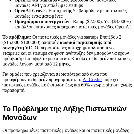
μονάδες API για επιλέξιμες startups
OpenAI Grove
- Επιταχυντής 5 εβδομάδων με πιστωτικές
μονάδες ενσωματωμένες
Προγράμματα συνεργατών
- Ramp ($2.500), YC ($3.000+)
και άλλοι επιταχυντές παρέχουν πιστωτικές μονάδες OpenAI
Το πρόβλημα:
Οι πιστωτικές μονάδες για startups Επιπέδου 2+
($15.000-$100.000) απαιτούν
κωδικό παραπομπής από
συνεργάτη VC
. Οι περισσότερες αυτοχρηματοδοτούμενες
εταιρείες και οι startups σε φάση ανάπτυξης δεν μπορούν να έχουν
πρόσβαση στα υψηλότερα επίπεδα. Και όλες οι δωρεάν πιστωτικές
μονάδες λήγουν μετά από 12 μήνες.
Για ομάδες που χρειάζονται περισσότερα από αυτά που
προσφέρουν τα δωρεάν προγράμματα, το
AI Credits
παρέχει
πιστωτικές μονάδες με έκπτωση έως και 60% - χωρίς αίτηση, χωρίς
παραπομπή.
Το Πρόβλημα της Λήξης Πιστωτικών
Μονάδων
Οι προπληρωμένες πιστωτικές μονάδες και οι πιστωτικές μονάδες