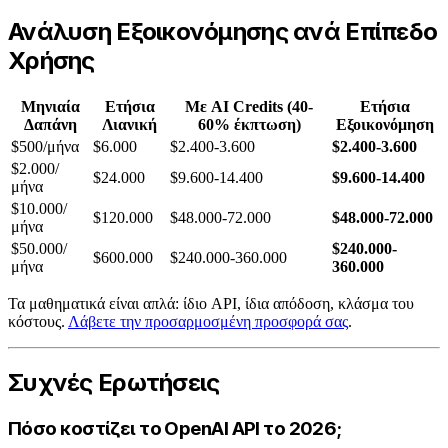
Ανάλυση Εξοικονόμησης ανά Επίπεδο
Χρήσης
Μηνιαία
Ετήσια
Με AI Credits (40-
Ετήσια
Δαπάνη
Λιανική
60% έκπτωση)
Εξοικονόμηση
$500/μήνα
$6.000
$2.400-3.600
$2.400-3.600
$2.000/
$24.000
$9.600-14.400
$9.600-14.400
μήνα
$10.000/
$120.000
$48.000-72.000
$48.000-72.000
μήνα
$50.000/
$240.000-
$600.000
$240.000-360.000
μήνα
360.000
Τα μαθηματικά είναι απλά: ίδιο API, ίδια απόδοση, κλάσμα του
κόστους.
Λάβετε την προσαρμοσμένη προσφορά σας
.
Συχνές Ερωτήσεις
Πόσο κοστίζει το OpenAI API το 2026;