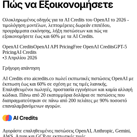
Πώς να Εξοικονομήσετε
Ολοκληρωμένος οδηγός για τα AI Credits του OpenAI το 2026 -
τιμολόγηση μοντέλων, λεπτομέρειες δωρεάν επιπέδου,
προγράμματα εκκίνησης, λήξη πιστώσεων και πώς να
εξοικονομήσετε έως και 60% με τα AI Credits.
OpenAI Credits
OpenAI API Pricing
Free OpenAI Credits
GPT-5
Pricing
AI Credits
•
3 Απριλίου 2026
Γρήγορη απάντηση
AI Credits στο aicredits.co πωλεί εκπτωτικές πιστώσεις OpenAI με
έκπτωση έως και 60% σε σχέση με τις τιμές λιανικής.
Επαληθευμένοι πωλητές, προστασία εγγυήσεων και καμία αλλαγή
κώδικα. Πάνω από 20 εκατομμύρια δολάρια σε πιστώσεις που
διαπραγματεύτηκαν σε πάνω από 200 πελάτες με 90% ποσοστό
επαναλαμβανόμενων αγορών.
Αγοράστε επαληθευμένες πιστώσεις OpenAI, Anthropic, Gemini,
AWS, Azure και GCP σε εκπτωτικές τιμές.