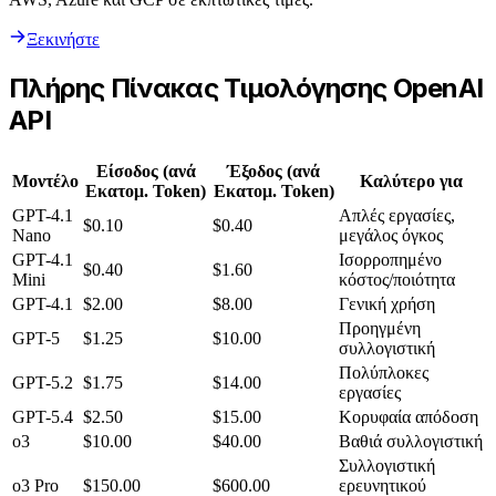
Ξεκινήστε
Πλήρης Πίνακας Τιμολόγησης OpenAI
API
Είσοδος (ανά
Έξοδος (ανά
Μοντέλο
Καλύτερο για
Εκατομ. Token)
Εκατομ. Token)
GPT-4.1
Απλές εργασίες,
$0.10
$0.40
Nano
μεγάλος όγκος
GPT-4.1
Ισορροπημένο
$0.40
$1.60
Mini
κόστος/ποιότητα
GPT-4.1
$2.00
$8.00
Γενική χρήση
Προηγμένη
GPT-5
$1.25
$10.00
συλλογιστική
Πολύπλοκες
GPT-5.2
$1.75
$14.00
εργασίες
GPT-5.4
$2.50
$15.00
Κορυφαία απόδοση
o3
$10.00
$40.00
Βαθιά συλλογιστική
Συλλογιστική
o3 Pro
$150.00
$600.00
ερευνητικού