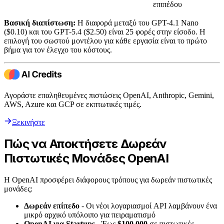
επιπέδου
Βασική διαπίστωση:
Η διαφορά μεταξύ του GPT-4.1 Nano
($0.10) και του GPT-5.4 ($2.50) είναι 25 φορές στην είσοδο. Η
επιλογή του σωστού μοντέλου για κάθε εργασία είναι το πρώτο
βήμα για τον έλεγχο του κόστους.
Αγοράστε επαληθευμένες πιστώσεις OpenAI, Anthropic, Gemini,
AWS, Azure και GCP σε εκπτωτικές τιμές.
Ξεκινήστε
Πώς να Αποκτήσετε Δωρεάν
Πιστωτικές Μονάδες OpenAI
Η OpenAI προσφέρει διάφορους τρόπους για δωρεάν πιστωτικές
μονάδες:
Δωρεάν επίπεδο
- Οι νέοι λογαριασμοί API λαμβάνουν ένα
μικρό αρχικό υπόλοιπο για πειραματισμό
OpenAI για Startups
- Έως
$100.000
σε πιστωτικές