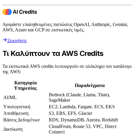
Αγοράστε επαληθευμένες πιστώσεις OpenAI, Anthropic, Gemini,
AWS, Azure και GCP σε εκπτωτικές τιμές.
Ξεκινήστε
Τι Καλύπτουν τα AWS Credits
Τα εκπτωτικά AWS credits λειτουργούν σε ολόκληρο τον κατάλογο
της AWS:
Κατηγορία
Παραδείγματα
Υπηρεσίας
Bedrock (Claude, Llama, Titan),
AI/ML
SageMaker
Υπολογιστική
EC2, Lambda, Fargate, ECS, EKS
Αποθήκευση
S3, EBS, EFS, Glacier
Βάσεις Δεδομένων
RDS, DynamoDB, Aurora, Redshift
CloudFront, Route 53, VPC, Direct
Δικτύωση
Connect