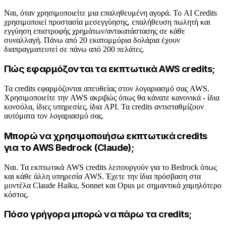
Ναι, όταν χρησιμοποιείτε μια επαληθευμένη αγορά. Το AI Credits
χρησιμοποιεί προστασία μεσεγγύησης, επαλήθευση πωλητή και
εγγύηση επιστροφής χρημάτων/αντικατάστασης σε κάθε
συναλλαγή. Πάνω από 20 εκατομμύρια δολάρια έχουν
διαπραγματευτεί σε πάνω από 200 πελάτες.
Πώς εφαρμόζονται τα εκπτωτικά AWS credits;
Τα credits εφαρμόζονται απευθείας στον λογαριασμό σας AWS.
Χρησιμοποιείτε την AWS ακριβώς όπως θα κάνατε κανονικά - ίδια
κονσόλα, ίδιες υπηρεσίες, ίδια API. Τα credits αντισταθμίζουν
αυτόματα τον λογαριασμό σας.
Μπορώ να χρησιμοποιήσω εκπτωτικά credits
για το AWS Bedrock (Claude);
Ναι. Τα εκπτωτικά AWS credits λειτουργούν για το Bedrock όπως
και κάθε άλλη υπηρεσία AWS. Έχετε την ίδια πρόσβαση στα
μοντέλα Claude Haiku, Sonnet και Opus με σημαντικά χαμηλότερο
κόστος.
Πόσο γρήγορα μπορώ να πάρω τα credits;