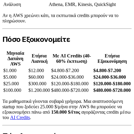
Ανάλυση
Athena, EMR, Kinesis, QuickSight
Αν η AWS χρεώνει κάτι, τα εκπτωτικά credits μπορούν να το
πληρώσουν.
Πόσο Εξοικονομείτε
Μηνιαία
Ετήσια
Με AI Credits (40-
Ετήσια
Δαπάνη
Λιανική
60% έκπτωση)
Εξοικονόμηση
AWS
$1.000
$12.000
$4.800-$7.200
$4.800-$7.200
$5.000
$60.000
$24.000-$36.000
$24.000-$36.000
$25.000
$300.000
$120.000-$180.000
$120.000-$180.000
$100.000
$1.200.000
$480.000-$720.000
$480.000-$720.000
Τα μαθηματικά γίνονται σοβαρά γρήγορα. Μια αναπτυσσόμενη
startup που ξοδεύει 25.000 $/μήνα στην AWS θα μπορούσε να
εξοικονομήσει πάνω από
150.000 $/έτος
αγοράζοντας credits μέσω
του
AI Credits
.