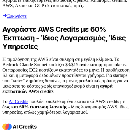
Αγοράστε επαληθευμένες πιστώσεις OpenAI, Anthropic, Gemini,
AWS, Azure και GCP σε εκπτωτικές τιμές.
Ξεκινήστε
Αγοράστε AWS Credits με 60%
Έκπτωση - Ίδιος Λογαριασμός, Ίδιες
Υπηρεσίες
Η τιμολόγηση της AWS είναι σκληρή σε μεγάλη κλίμακα. Το
Bedrock Claude Sonnet κοστίζει $3/$15 ανά εκατομμύριο tokens.
Οι παρουσίες EC2 κοστίζουν εκατοντάδες το μήνα. Η αποθήκευση
S3 και η μεταφορά δεδομένων προστίθενται γρήγορα. Για startups
που "καίνε" δημόσιες δαπάνες, ο μόνος ρεαλιστικός τρόπος για να
μειώσετε το κόστος χωρίς επανασχεδιασμό είναι
η αγορά
εκπτωτικών AWS credits
.
Το
AI Credits
πουλάει επαληθευμένα εκπτωτικά AWS credits με
έως και 60% έκπτωση λιανικής
- ίδιος λογαριασμός AWS, ίδιες
υπηρεσίες, απλώς χαμηλότεροι λογαριασμοί.