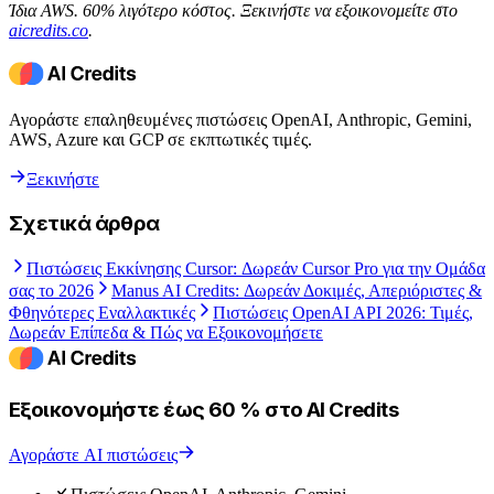
Ίδια AWS. 60% λιγότερο κόστος. Ξεκινήστε να εξοικονομείτε στο
aicredits.co
.
Αγοράστε επαληθευμένες πιστώσεις OpenAI, Anthropic, Gemini,
AWS, Azure και GCP σε εκπτωτικές τιμές.
Ξεκινήστε
Σχετικά άρθρα
Πιστώσεις Εκκίνησης Cursor: Δωρεάν Cursor Pro για την Ομάδα
σας το 2026
Manus AI Credits: Δωρεάν Δοκιμές, Απεριόριστες &
Φθηνότερες Εναλλακτικές
Πιστώσεις OpenAI API 2026: Τιμές,
Δωρεάν Επίπεδα & Πώς να Εξοικονομήσετε
Εξοικονομήστε έως 60 % στο AI Credits
Αγοράστε AI πιστώσεις