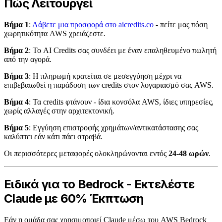
Πώς Λειτουργεί
Βήμα 1
:
Λάβετε μια προσφορά στο aicredits.co
- πείτε μας πόση
χωρητικότητα AWS χρειάζεστε.
Βήμα 2
: Το AI Credits σας συνδέει με έναν επαληθευμένο πωλητή
από την αγορά.
Βήμα 3
: Η πληρωμή κρατείται σε μεσεγγύηση μέχρι να
επιβεβαιωθεί η παράδοση των credits στον λογαριασμό σας AWS.
Βήμα 4
: Τα credits φτάνουν - ίδια κονσόλα AWS, ίδιες υπηρεσίες,
χωρίς αλλαγές στην αρχιτεκτονική.
Βήμα 5
: Εγγύηση επιστροφής χρημάτων/αντικατάστασης σας
καλύπτει εάν κάτι πάει στραβά.
Οι περισσότερες μεταφορές ολοκληρώνονται εντός
24-48 ωρών
.
Ειδικά για το Bedrock - Εκτελέστε
Claude με 60% Έκπτωση
Εάν η ομάδα σας χρησιμοποιεί Claude μέσω του AWS Bedrock