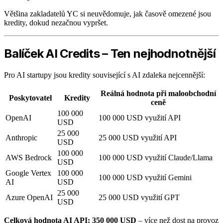
Většina zakladatelů YC si neuvědomuje, jak časově omezené jsou
kredity, dokud nezačnou vypršet.
Balíček AI Credits – Ten nejhodnotnější
Pro AI startupy jsou kredity související s AI zdaleka nejcennější:
Reálná hodnota při maloobchodní
Poskytovatel
Kredity
ceně
100 000
OpenAI
100 000 USD využití API
USD
25 000
Anthropic
25 000 USD využití API
USD
100 000
AWS Bedrock
100 000 USD využití Claude/Llama
USD
Google Vertex
100 000
100 000 USD využití Gemini
AI
USD
25 000
Azure OpenAI
25 000 USD využití GPT
USD
Celková hodnota AI API: 350 000 USD
– více než dost na provoz