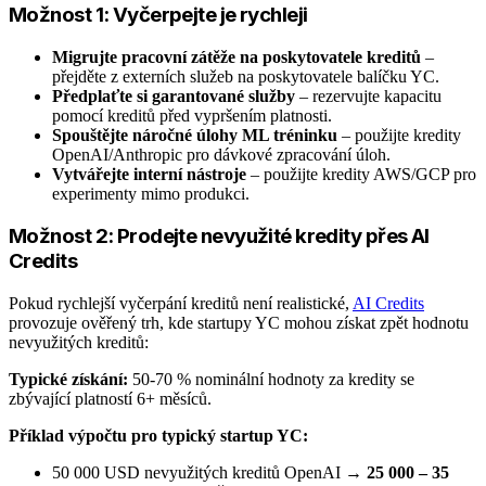
Možnost 1: Vyčerpejte je rychleji
Migrujte pracovní zátěže na poskytovatele kreditů
–
přejděte z externích služeb na poskytovatele balíčku YC.
Předplaťte si garantované služby
– rezervujte kapacitu
pomocí kreditů před vypršením platnosti.
Spouštějte náročné úlohy ML tréninku
– použijte kredity
OpenAI/Anthropic pro dávkové zpracování úloh.
Vytvářejte interní nástroje
– použijte kredity AWS/GCP pro
experimenty mimo produkci.
Možnost 2: Prodejte nevyužité kredity přes AI
Credits
Pokud rychlejší vyčerpání kreditů není realistické,
AI Credits
provozuje ověřený trh, kde startupy YC mohou získat zpět hodnotu
nevyužitých kreditů:
Typické získání:
50-70 % nominální hodnoty za kredity se
zbývající platností 6+ měsíců.
Příklad výpočtu pro typický startup YC:
50 000 USD nevyužitých kreditů OpenAI →
25 000 – 35