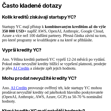
Často kladené dotazy
Kolik kreditů získávají startupy YC?
Startupy YC mají přístup k
kombinovaným kreditům až do výše
350 000 USD+
napříč AWS, OpenAI, Anthropic, Google Cloud,
Azure a více než 100 dalšími partnery. Přesná částka závisí na tom,
pro které programy se kvalifikujete a na které se přihlásíte.
Vyprší kredity YC?
Ano. Většina kreditů partnerů YC vyprší 12-24 měsíců po vydání.
Pokud máte nevyužité kredity blížící se vypršení platnosti, prodejte
je přes
AI Credits
a získejte zpět jejich hodnotu.
Mohu prodat nevyužité kredity YC?
Ano.
AI Credits
provozuje ověřený trh, kde startupy YC mohou
prodávat nevyužité kredity od jakéhokoli hlavního poskytovatele
(OpenAI, Anthropic, AWS, Azure, GCP) za 50-70 % nominální
hodnoty.
Které kredity YC mají největší hodnotu?