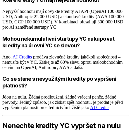
Nejvyšší hodnotu mají obvykle kredity AI API (OpenAI 100 000
USD, Anthropic 25 000 USD) a cloudové kredity (AWS 100 000
USD, GCP 100 000 USD). V kombinaci přesahují 300 000 USD
pro AI zaměřené startupy YC.
Mohou nekumulativní startupy YC nakupovat
kredity na úrovni YC se slevou?
Ano.
AI Credits
prodává zlevněné kredity jakékoli společnosti –
nemusíte být v YC. Získejte až 60% slevu oproti maloobchodním
cenám na OpenAI, Anthropic, AWS a další.
Co se stane s nevyužitými kredity po vypršení
platnosti?
Jdou na nulu. Žádná prodloužení, žádné vrácení peněz, žádné
převody. Jediný způsob, jak získat zpět hodnotu, je prodat je před
vypršením platnosti prostřednictvím tržiště jako
AI Credits
.
Nenechte kredity YC vypršet na nulu