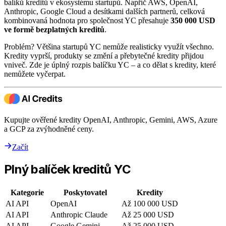
balíků kreditů v ekosystému startupů. Napříč AWS, OpenAI,
Anthropic, Google Cloud a desítkami dalších partnerů, celková
kombinovaná hodnota pro společnost YC přesahuje
350 000 USD
ve formě bezplatných kreditů
.
Problém? Většina startupů YC nemůže realisticky využít všechno.
Kredity vyprší, produkty se změní a přebytečné kredity přijdou
vniveč. Zde je úplný rozpis balíčku YC – a co dělat s kredity, které
nemůžete vyčerpat.
Kupujte ověřené kredity OpenAI, Anthropic, Gemini, AWS, Azure
a GCP za zvýhodněné ceny.
Začít
Plný balíček kreditů YC
Kategorie
Poskytovatel
Kredity
AI API
OpenAI
Až 100 000 USD
AI API
Anthropic Claude
Až 25 000 USD
AI API
Google Gemini
Až 25 000 USD