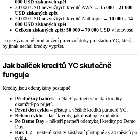
000 USD získaných zpět
30 000 USD nevyužitých kreditů AWS →
15 000 – 21 000
USD získaných zpět
20 000 USD nevyužitých kreditů Anthropic →
10 000 – 14
000 USD získaných zpět
Celkem získaných zpět: 50 000 – 70 000 USD
v hotovosti.
To je významné prodloužení provozní doby pro startup YC, který
by jinak nechal kredity vypršet.
Jak balíček kreditů YC skutečně
funguje
Kredity jsou odemykány postupně:
Předběžný balíček
– někteří partneři vám dají kredity
okamžitě po přijetí.
První den cyklu
– přístup k většině kreditů partnerů YC.
Během cyklu
– další kredity, jak dosahujete milníků.
Po Demo Day
– někteří partneři odemykají kredity po Demo
Day.
Rok 1-2
– některé kredity zůstávají přístupné až 24 měsíců po
cyklu.