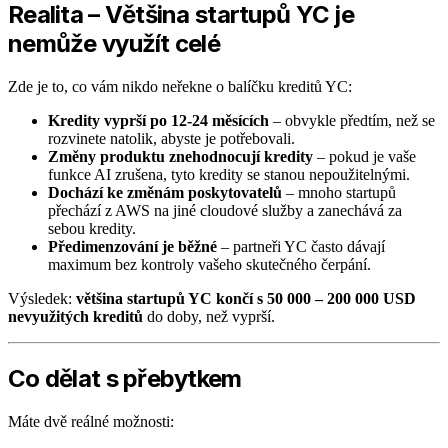
Realita – Většina startupů YC je
nemůže využít celé
Zde je to, co vám nikdo neřekne o balíčku kreditů YC:
Kredity vyprší po 12-24 měsících
– obvykle předtím, než se
rozvinete natolik, abyste je potřebovali.
Změny produktu znehodnocují kredity
– pokud je vaše
funkce AI zrušena, tyto kredity se stanou nepoužitelnými.
Dochází ke změnám poskytovatelů
– mnoho startupů
přechází z AWS na jiné cloudové služby a zanechává za
sebou kredity.
Předimenzování je běžné
– partneři YC často dávají
maximum bez kontroly vašeho skutečného čerpání.
Výsledek:
většina startupů YC končí s 50 000 – 200 000 USD
nevyužitých kreditů
do doby, než vyprší.
Co dělat s přebytkem
Máte dvě reálné možnosti: