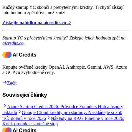
Každý startup YC skončí s přebytečnými kredity. Ti chytří získají
tuto hodnotu zpět dříve, než zmizí.
Získejte nabídku na aicredits.co ->
Startup YC s přebytečnými kredity? Získejte jejich hodnotu zpět na
aicredits.co
.
Kupujte ověřené kredity OpenAI, Anthropic, Gemini, AWS, Azure
a GCP za zvýhodněné ceny.
Začít
Související články
Azure Startup Credits 2026: Průvodce Founders Hub a úspory
nákladů
Google Cloud kredity pro startupy: Naskládejte si 350
tisíc dolarů v roce 2026
Náklady na RAG Pipeline v roce 2026:
Kolik produkce skutečně stojí