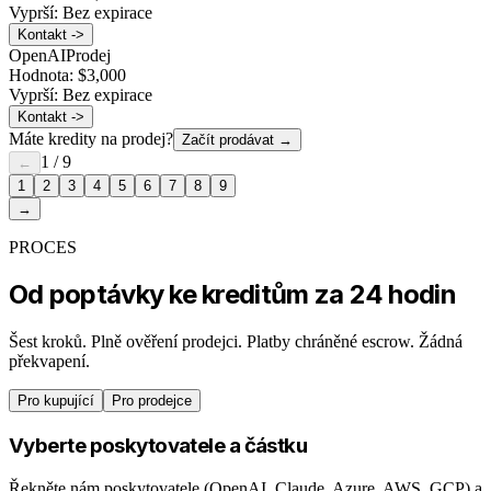
Vyprší:
Bez expirace
Kontakt ->
OpenAI
Prodej
Hodnota:
$3,000
Vyprší:
Bez expirace
Kontakt ->
Máte kredity na prodej?
Začít prodávat
→
1
/
9
←
1
2
3
4
5
6
7
8
9
→
PROCES
Od poptávky ke kreditům za 24 hodin
Šest kroků. Plně ověření prodejci. Platby chráněné escrow. Žádná
překvapení.
Pro kupující
Pro prodejce
Vyberte poskytovatele a částku
Řekněte nám poskytovatele (OpenAI, Claude, Azure, AWS, GCP) a