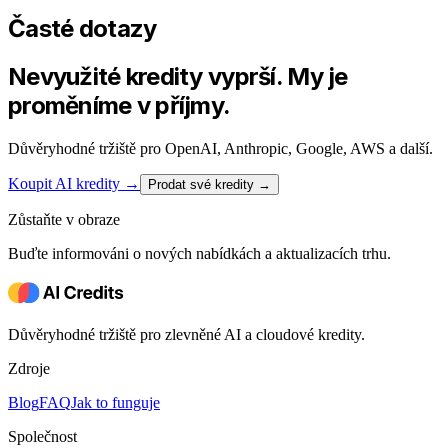
Časté dotazy
Nevyužité kredity vyprší. My je
proměníme v příjmy.
Důvěryhodné tržiště pro OpenAI, Anthropic, Google, AWS a další.
Koupit AI kredity
→
Prodat své kredity →
Zůstaňte v obraze
Buďte informováni o nových nabídkách a aktualizacích trhu.
Důvěryhodné tržiště pro zlevněné AI a cloudové kredity.
Zdroje
Blog
FAQ
Jak to funguje
Společnost