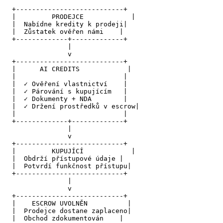
  +---------------------------+

  |         PRODEJCE            |

  |  Nabídne kredity k prodeji|

  |  Zůstatek ověřen námi    |

  +-------------+-------------+

                |

                v

  +---------------------------+

  |      AI CREDITS            |

  |                           |

  |  ✓ Ověření vlastnictví    |

  |  ✓ Párování s kupujícím   |

  |  ✓ Dokumenty + NDA        |

  |  ✓ Držení prostředků v escrow|

  |                           |

  +-------------+-------------+

                |

                v

  +---------------------------+

  |         KUPUJÍCÍ            |

  |  Obdrží přístupové údaje |

  |  Potvrdí funkčnost přístupu|

  +---------------------------+

                |

                v

  +---------------------------+

  |    ESCROW UVOLNĚN          |

  |  Prodejce dostane zaplaceno|

  |  Obchod zdokumentován    |
