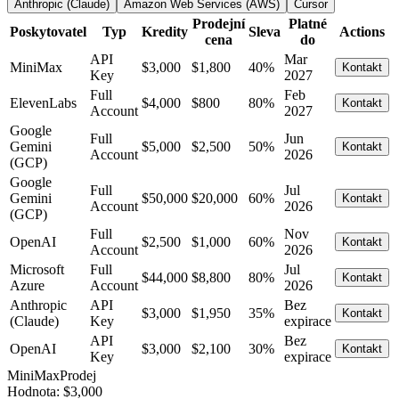
Anthropic (Claude)
Amazon Web Services (AWS)
Cursor
Prodejní
Platné
Poskytovatel
Typ
Kredity
Sleva
Actions
cena
do
API
Mar
MiniMax
$3,000
$1,800
40%
Kontakt
Key
2027
Full
Feb
ElevenLabs
$4,000
$800
80%
Kontakt
Account
2027
Google
Full
Jun
Gemini
$5,000
$2,500
50%
Kontakt
Account
2026
(GCP)
Google
Full
Jul
Gemini
$50,000
$20,000
60%
Kontakt
Account
2026
(GCP)
Full
Nov
OpenAI
$2,500
$1,000
60%
Kontakt
Account
2026
Microsoft
Full
Jul
$44,000
$8,800
80%
Kontakt
Azure
Account
2026
Anthropic
API
Bez
$3,000
$1,950
35%
Kontakt
(Claude)
Key
expirace
API
Bez
OpenAI
$3,000
$2,100
30%
Kontakt
Key
expirace
MiniMax
Prodej
Hodnota:
$3,000