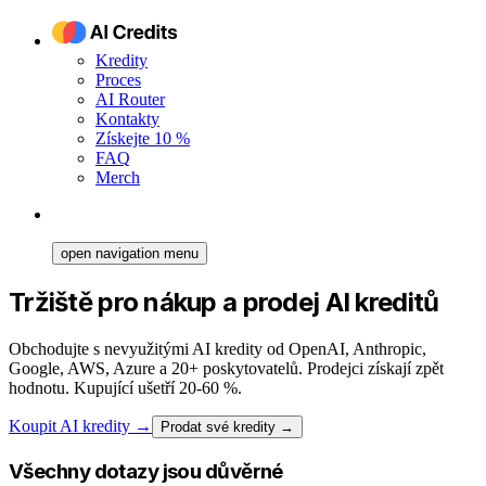
Kredity
Proces
AI Router
Kontakty
Získejte 10 %
FAQ
Merch
open navigation menu
Tržiště pro nákup a prodej AI kreditů
Obchodujte s nevyužitými AI kredity od OpenAI, Anthropic,
Google, AWS, Azure a 20+ poskytovatelů. Prodejci získají zpět
hodnotu. Kupující ušetří 20-60 %.
Koupit AI kredity
→
Prodat své kredity →
Všechny dotazy jsou důvěrné