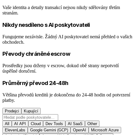
Vaše identita a detaily transakcí nejsou nikdy sdělovány třetím
stranám.
Nikdy nesdíleno s AI poskytovateli
Fungujeme nezávisle. Žádný AI poskytovatel nemá přehled o vašich
obchodech.
Převody chráněné escrow
Prostředky jsou drženy v escrow, dokud obě strany nepotvrdí
úspěšné doručení.
Průměrný převod 24-48h
Většina převodů kreditů je dokončena do 24-48 hodin od potvrzení
platby.
Prodejci
Kupující
All
AI API
Cloud
Dev Tools
AI SaaS
Other
ElevenLabs
Google Gemini (GCP)
OpenAI
Microsoft Azure