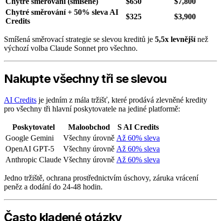
Chytré směrování (smíšené)
$650
$7,800
Chytré směrování + 50% sleva AI
$325
$3,900
Credits
Smíšená směrovací strategie se slevou kreditů je
5,5x levnější
než
výchozí volba Claude Sonnet pro všechno.
Nakupte všechny tři se slevou
AI Credits
je jedním z mála tržišť, které prodává zlevněné kredity
pro všechny tři hlavní poskytovatele na jediné platformě:
Poskytovatel
Maloobchod
S AI Credits
Google Gemini
Všechny úrovně
Až 60% sleva
OpenAI GPT-5
Všechny úrovně
Až 60% sleva
Anthropic Claude
Všechny úrovně
Až 60% sleva
Jedno tržiště, ochrana prostřednictvím úschovy, záruka vrácení
peněz a dodání do 24-48 hodin.
Často kladené otázky