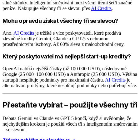
silné stránky. Inteligentní směrování mezi všemi třemi šetří značné
peníze. Nakupujte všechny tři se slevou přes
AI Credits
.
Mohu opravdu získat všechny tři se slevou?
Ano.
AI Credits
je tržiště s více poskytovateli, které prodává
zlevněné kredity Gemini, Claude a GPT-5 s ochranou
prostřednictvím úschovy. Až 60% sleva z maloobchodní ceny.
Který poskytovatel má nejlepší start-up kredity?
OpenAI nabízí největší částky (až 100 000 USD), následované
Google (25 000–100 000 USD) a Anthropic (25 000 USD). Většina
startupů nesplňuje podmínky pro maximální částku.
AI Credits
je
alternativou pro týmy, které nesplňují podmínky nebo potřebují více.
Přestaňte vybírat – použijte všechny tři
Debata Gemini vs Claude vs GPT-5 končí, když si uvědomíte, že
nejchytřejším krokem je použití všech tří s inteligentním směrováním
– se slevou.