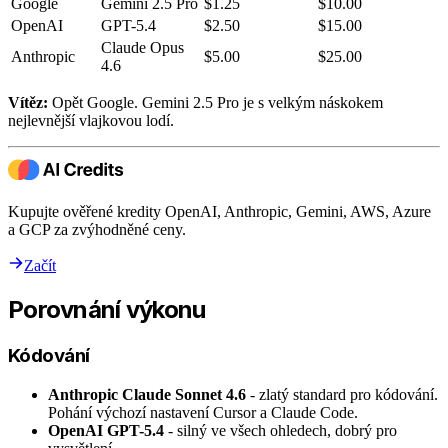
Google
Gemini 2.5 Pro
$1.25
$10.00
OpenAI
GPT-5.4
$2.50
$15.00
Claude Opus
Anthropic
$5.00
$25.00
4.6
Vítěz:
Opět Google. Gemini 2.5 Pro je s velkým náskokem
nejlevnější vlajkovou lodí.
Kupujte ověřené kredity OpenAI, Anthropic, Gemini, AWS, Azure
a GCP za zvýhodněné ceny.
Začít
Porovnání výkonu
Kódování
Anthropic Claude Sonnet 4.6
- zlatý standard pro kódování.
Pohání výchozí nastavení Cursor a Claude Code.
OpenAI GPT-5.4
- silný ve všech ohledech, dobrý pro