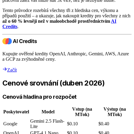
pracovní zátěž vás může stát 5x více, než je nezbytně nutné.
Tento průvodce rozebírá všechny tři z hlediska cen, výkonu a
případů použití – a ukazuje, jak nakoupit kredity pro všechny z nich
až o 60 % levněji než v maloobchodě prostřednictvím
AI
Credits
.
Kupujte ověřené kredity OpenAI, Anthropic, Gemini, AWS, Azure
a GCP za zvýhodněné ceny.
Začít
Cenové srovnání (duben 2026)
Cenová hladina pro rozpočet
Vstup (na
Výstup (na
Poskytovatel
Model
MTok)
MTok)
Gemini 2.5 Flash-
Google
$0.10
$0.40
Lite
OpenAI
GPT-4.1 Nano
$0.10
$0.40