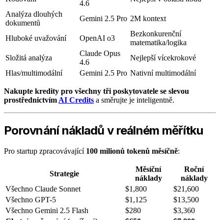
4.6
Analýza dlouhých
Gemini 2.5 Pro
2M kontext
dokumentů
Bezkonkurenční
Hluboké uvažování
OpenAI o3
matematika/logika
Claude Opus
Složitá analýza
Nejlepší vícekrokové
4.6
Hlas/multimodální
Gemini 2.5 Pro
Nativní multimodální
Nakupte kredity pro všechny tři poskytovatele se slevou
prostřednictvím
AI Credits
a směrujte je inteligentně.
Porovnání nákladů v reálném měřítku
Pro startup zpracovávající
100 milionů tokenů měsíčně
:
Měsíční
Roční
Strategie
náklady
náklady
Všechno Claude Sonnet
$1,800
$21,600
Všechno GPT-5
$1,125
$13,500
Všechno Gemini 2.5 Flash
$280
$3,360