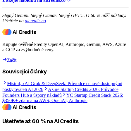
Získejte nabídku na aicredits.co ->
Stejný Gemini. Stejný Claude. Stejný GPT-5. O 60 % nižší náklady.
Ušetřete na
aicredits.co
.
Kupujte ověřené kredity OpenAI, Anthropic, Gemini, AWS, Azure
a GCP za zvýhodněné ceny.
Začít
Související články
Mistral, xAI Grok & DeepSeek: Průvodce cenově dostupnými
poskytovateli AI 2026
Azure Startup Credits 2026: Průvodce
Founders Hub a úspory nákladů
YC Startup Credit Stack 2026:
$350K+ zdarma na AWS, OpenAI, Anthropic
Ušetřete až 60 % na AI Credits