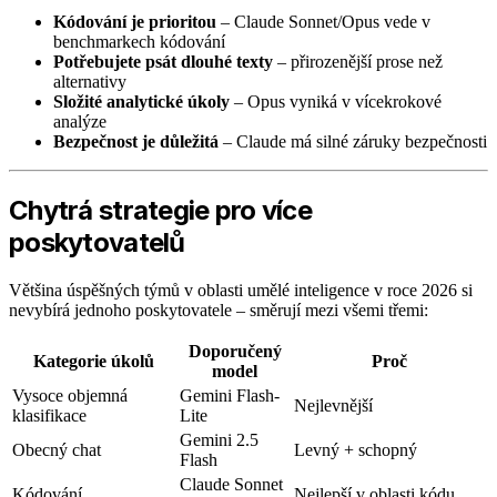
Kódování je prioritou
– Claude Sonnet/Opus vede v
benchmarkech kódování
Potřebujete psát dlouhé texty
– přirozenější prose než
alternativy
Složité analytické úkoly
– Opus vyniká v vícekrokové
analýze
Bezpečnost je důležitá
– Claude má silné záruky bezpečnosti
Chytrá strategie pro více
poskytovatelů
Většina úspěšných týmů v oblasti umělé inteligence v roce 2026 si
nevybírá jednoho poskytovatele – směrují mezi všemi třemi:
Doporučený
Kategorie úkolů
Proč
model
Vysoce objemná
Gemini Flash-
Nejlevnější
klasifikace
Lite
Gemini 2.5
Obecný chat
Levný + schopný
Flash
Claude Sonnet
Kódování
Nejlepší v oblasti kódu