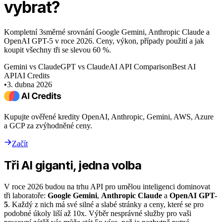
vybrat?
Kompletní 3směrné srovnání Google Gemini, Anthropic Claude a
OpenAI GPT-5 v roce 2026. Ceny, výkon, případy použití a jak
koupit všechny tři se slevou 60 %.
Gemini vs Claude
GPT vs Claude
AI API Comparison
Best AI
API
AI Credits
•
3. dubna 2026
Kupujte ověřené kredity OpenAI, Anthropic, Gemini, AWS, Azure
a GCP za zvýhodněné ceny.
Začít
Tři AI giganti, jedna volba
V roce 2026 budou na trhu API pro umělou inteligenci dominovat
tři laboratoře:
Google Gemini
,
Anthropic Claude
a
OpenAI GPT-
5
. Každý z nich má své silné a slabé stránky a ceny, které se pro
podobné úkoly liší až 10x. Výběr nesprávné služby pro vaši