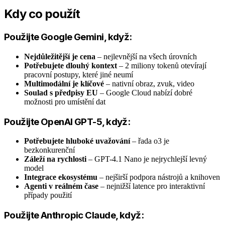
Kdy co použít
Použijte Google Gemini, když:
Nejdůležitější je cena
– nejlevnější na všech úrovních
Potřebujete dlouhý kontext
– 2 miliony tokenů otevírají
pracovní postupy, které jiné neumí
Multimodální je klíčové
– nativní obraz, zvuk, video
Soulad s předpisy EU
– Google Cloud nabízí dobré
možnosti pro umístění dat
Použijte OpenAI GPT-5, když:
Potřebujete hluboké uvažování
– řada o3 je
bezkonkurenční
Záleží na rychlosti
– GPT-4.1 Nano je nejrychlejší levný
model
Integrace ekosystému
– nejširší podpora nástrojů a knihoven
Agenti v reálném čase
– nejnižší latence pro interaktivní
případy použití
Použijte Anthropic Claude, když: