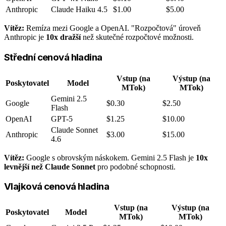
Anthropic
Claude Haiku 4.5
$1.00
$5.00
Vítěz:
Remíza mezi Google a OpenAI. "Rozpočtová" úroveň
Anthropic je
10x dražší
než skutečné rozpočtové možnosti.
Střední cenová hladina
Vstup (na
Výstup (na
Poskytovatel
Model
MTok)
MTok)
Gemini 2.5
Google
$0.30
$2.50
Flash
OpenAI
GPT-5
$1.25
$10.00
Claude Sonnet
Anthropic
$3.00
$15.00
4.6
Vítěz:
Google s obrovským náskokem. Gemini 2.5 Flash je
10x
levnější než Claude Sonnet
pro podobné schopnosti.
Vlajková cenová hladina
Vstup (na
Výstup (na
Poskytovatel
Model
MTok)
MTok)