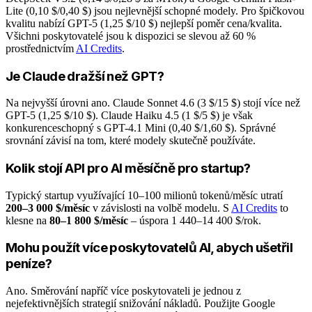
Lite (0,10 $/0,40 $) jsou nejlevnější schopné modely. Pro špičkovou
kvalitu nabízí GPT-5 (1,25 $/10 $) nejlepší poměr cena/kvalita.
Všichni poskytovatelé jsou k dispozici se slevou až 60 %
prostřednictvím
AI Credits
.
Je Claude dražší než GPT?
Na nejvyšší úrovni ano. Claude Sonnet 4.6 (3 $/15 $) stojí více než
GPT-5 (1,25 $/10 $). Claude Haiku 4.5 (1 $/5 $) je však
konkurenceschopný s GPT-4.1 Mini (0,40 $/1,60 $). Správné
srovnání závisí na tom, které modely skutečně používáte.
Kolik stojí API pro AI měsíčně pro startup?
Typický startup využívající 10–100 milionů tokenů/měsíc utratí
200–3 000 $/měsíc
v závislosti na volbě modelu. S
AI Credits
to
klesne na
80–1 800 $/měsíc
– úspora 1 440–14 400 $/rok.
Mohu použít více poskytovatelů AI, abych ušetřil
peníze?
Ano. Směrování napříč více poskytovateli je jednou z
nejefektivnějších strategií snižování nákladů. Použijte Google