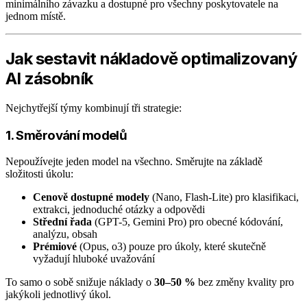
minimálního závazku a dostupné pro všechny poskytovatele na
jednom místě.
Jak sestavit nákladově optimalizovaný
AI zásobník
Nejchytřejší týmy kombinují tři strategie:
1. Směrování modelů
Nepoužívejte jeden model na všechno. Směrujte na základě
složitosti úkolu:
Cenově dostupné modely
(Nano, Flash-Lite) pro klasifikaci,
extrakci, jednoduché otázky a odpovědi
Střední řada
(GPT-5, Gemini Pro) pro obecné kódování,
analýzu, obsah
Prémiové
(Opus, o3) pouze pro úkoly, které skutečně
vyžadují hluboké uvažování
To samo o sobě snižuje náklady o
30–50 %
bez změny kvality pro
jakýkoli jednotlivý úkol.