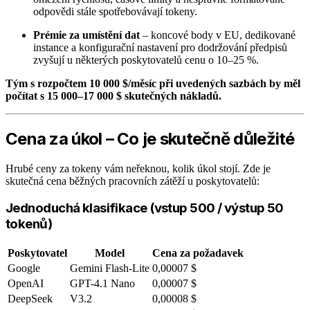
odpovědi stále spotřebovávají tokeny.
Prémie za umístění dat
– koncové body v EU, dedikované
instance a konfigurační nastavení pro dodržování předpisů
zvyšují u některých poskytovatelů cenu o 10–25 %.
Tým s rozpočtem 10 000 $/měsíc při uvedených sazbách by měl
počítat s 15 000–17 000 $ skutečných nákladů.
Cena za úkol – Co je skutečně důležité
Hrubé ceny za tokeny vám neřeknou, kolik úkol stojí. Zde je
skutečná cena běžných pracovních zátěží u poskytovatelů:
Jednoduchá klasifikace (vstup 500 / výstup 50
tokenů)
Poskytovatel
Model
Cena za požadavek
Google
Gemini Flash-Lite
0,00007 $
OpenAI
GPT-4.1 Nano
0,00007 $
DeepSeek
V3.2
0,00008 $