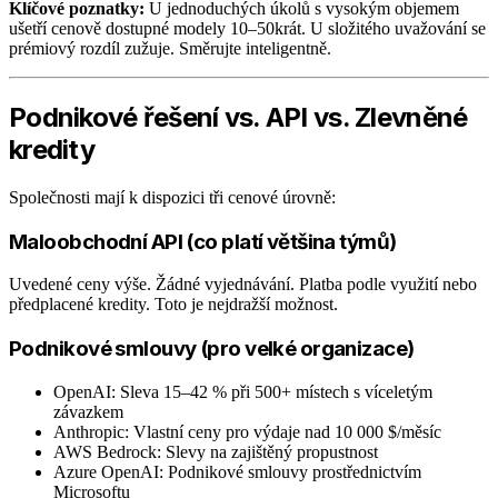
Klíčové poznatky:
U jednoduchých úkolů s vysokým objemem
ušetří cenově dostupné modely 10–50krát. U složitého uvažování se
prémiový rozdíl zužuje. Směrujte inteligentně.
Podnikové řešení vs. API vs. Zlevněné
kredity
Společnosti mají k dispozici tři cenové úrovně:
Maloobchodní API (co platí většina týmů)
Uvedené ceny výše. Žádné vyjednávání. Platba podle využití nebo
předplacené kredity. Toto je nejdražší možnost.
Podnikové smlouvy (pro velké organizace)
OpenAI: Sleva 15–42 % při 500+ místech s víceletým
závazkem
Anthropic: Vlastní ceny pro výdaje nad 10 000 $/měsíc
AWS Bedrock: Slevy na zajištěný propustnost
Azure OpenAI: Podnikové smlouvy prostřednictvím
Microsoftu