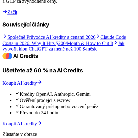
a GCP za zvýhodněné ceny.
Začít
Související články
Společně Průvodce AI kredity a cenami 2026
Claude Code
Costs in 2026: Why It Hits $200/Month & How to Cut It
Jak
vytvořit klon ChatGPT za méně než 100 $/měsíc
Ušetřete až 60 % na AI Credits
Koupit AI kredity
Kredity OpenAI, Anthropic, Gemini
Ověření prodejci s escrow
Garantovaný přístup nebo vrácení peněz
Převod do 24 hodin
Koupit AI kredity
Zůstaňte v obraze