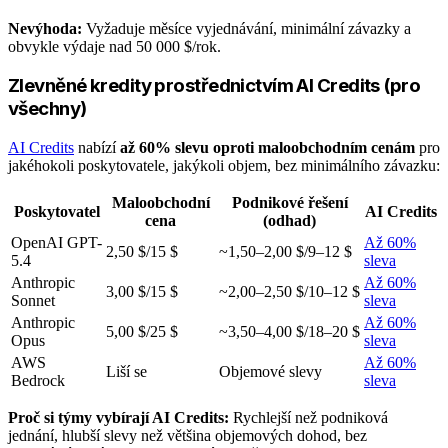
Nevýhoda:
Vyžaduje měsíce vyjednávání, minimální závazky a
obvykle výdaje nad 50 000 $/rok.
Zlevněné kredity prostřednictvím AI Credits (pro
všechny)
AI Credits
nabízí
až 60% slevu oproti maloobchodním cenám
pro
jakéhokoli poskytovatele, jakýkoli objem, bez minimálního závazku:
Maloobchodní
Podnikové řešení
Poskytovatel
AI Credits
cena
(odhad)
OpenAI GPT-
Až 60%
2,50 $/15 $
~1,50–2,00 $/9–12 $
5.4
sleva
Anthropic
Až 60%
3,00 $/15 $
~2,00–2,50 $/10–12 $
Sonnet
sleva
Anthropic
Až 60%
5,00 $/25 $
~3,50–4,00 $/18–20 $
Opus
sleva
AWS
Až 60%
Liší se
Objemové slevy
Bedrock
sleva
Proč si týmy vybírají AI Credits:
Rychlejší než podniková
jednání, hlubší slevy než většina objemových dohod, bez