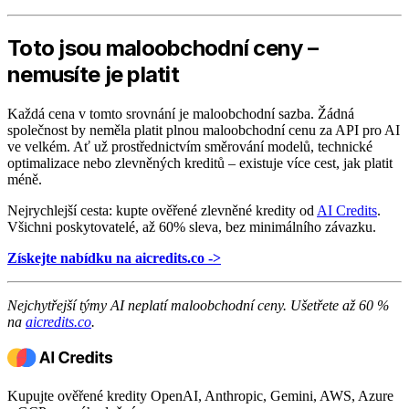
Toto jsou maloobchodní ceny –
nemusíte je platit
Každá cena v tomto srovnání je maloobchodní sazba. Žádná
společnost by neměla platit plnou maloobchodní cenu za API pro AI
ve velkém. Ať už prostřednictvím směrování modelů, technické
optimalizace nebo zlevněných kreditů – existuje více cest, jak platit
méně.
Nejrychlejší cesta: kupte ověřené zlevněné kredity od
AI Credits
.
Všichni poskytovatelé, až 60% sleva, bez minimálního závazku.
Získejte nabídku na aicredits.co ->
Nejchytřejší týmy AI neplatí maloobchodní ceny. Ušetřete až 60 %
na
aicredits.co
.
Kupujte ověřené kredity OpenAI, Anthropic, Gemini, AWS, Azure