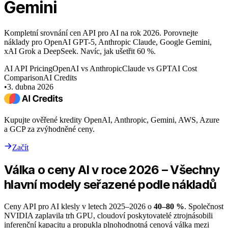
Gemini
Kompletní srovnání cen API pro AI na rok 2026. Porovnejte
náklady pro OpenAI GPT-5, Anthropic Claude, Google Gemini,
xAI Grok a DeepSeek. Navíc, jak ušetřit 60 %.
AI API Pricing
OpenAI vs Anthropic
Claude vs GPT
AI Cost
Comparison
AI Credits
•
3. dubna 2026
Kupujte ověřené kredity OpenAI, Anthropic, Gemini, AWS, Azure
a GCP za zvýhodněné ceny.
Začít
Válka o ceny AI v roce 2026 – Všechny
hlavní modely seřazené podle nákladů
Ceny API pro AI klesly v letech 2025–2026 o
40–80 %
. Společnost
NVIDIA zaplavila trh GPU, cloudoví poskytovatelé ztrojnásobili
inferenční kapacitu a propukla plnohodnotná cenová válka mezi