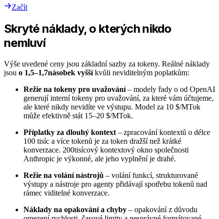
Začít
Skryté náklady, o kterých nikdo
nemluví
Výše uvedené ceny jsou základní sazby za tokeny. Reálné náklady
jsou
o 1,5–1,7násobek vyšší
kvůli neviditelným poplatkům:
Režie na tokeny pro uvažování
– modely řady o od OpenAI
generují interní tokeny pro uvažování, za které vám účtujeme,
ale které nikdy nevidíte ve výstupu. Model za 10 $/MTok
může efektivně stát 15–20 $/MTok.
Příplatky za dlouhý kontext
– zpracování kontextů o délce
100 tisíc a více tokenů je za token dražší než krátké
konverzace. 200tisícový kontextový okno společnosti
Anthropic je výkonné, ale jeho vyplnění je drahé.
Režie na volání nástrojů
– volání funkcí, strukturované
výstupy a nástroje pro agenty přidávají spotřebu tokenů nad
rámec viditelné konverzace.
Náklady na opakování a chyby
– opakování z důvodu
omezení rychlosti, časové limity a nesprávné formátované