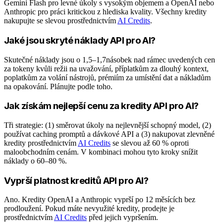
Gemini Flash pro levné úkoly s vysokým objemem a OpenAI nebo
Anthropic pro práci kritickou z hlediska kvality. Všechny kredity
nakupujte se slevou prostřednictvím
AI Credits
.
Jaké jsou skryté náklady API pro AI?
Skutečné náklady jsou o 1,5–1,7násobek nad rámec uvedených cen
za tokeny kvůli režii na uvažování, příplatkům za dlouhý kontext,
poplatkům za volání nástrojů, prémiím za umístění dat a nákladům
na opakování. Plánujte podle toho.
Jak získám nejlepší cenu za kredity API pro AI?
Tři strategie: (1) směrovat úkoly na nejlevnější schopný model, (2)
používat caching promptů a dávkové API a (3) nakupovat zlevněné
kredity prostřednictvím
AI Credits
se slevou až 60 % oproti
maloobchodním cenám. V kombinaci mohou tyto kroky snížit
náklady o 60–80 %.
Vyprší platnost kreditů API pro AI?
Ano. Kredity OpenAI a Anthropic vyprší po 12 měsících bez
prodloužení. Pokud máte nevyužité kredity, prodejte je
prostřednictvím
AI Credits
před jejich vypršením.