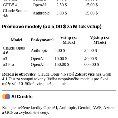
GPT-5.4
OpenAI
2,50 $
15,00 $
Claude Sonnet
Anthropic
3,00 $
15,00 $
4.6
Prémiové modely (od 5,00 $ za MTok vstup)
Vstup (za
Výstup (za
Model
Poskytovatel
MTok)
MTok)
Claude Opus
Anthropic
5,00 $
25,00 $
4.6
o3
OpenAI
10,00 $
40,00 $
o3 Pro
OpenAI
150,00 $
600,00 $
Rozdíl je obrovský.
Claude Opus 4.6 stojí
25krát více
než Grok
4.1 Fast za vstupní tokeny. Volba nesprávného modelu pro úkol
může stát 10–50krát více, než je nutné.
Kupujte ověřené kredity OpenAI, Anthropic, Gemini, AWS, Azure
a GCP za zvýhodněné ceny.