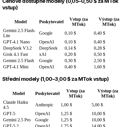
Cenově dostupné modely (0,05–0,50 $ za MTok
vstup)
Vstup (za
Výstup (za
Model
Poskytovatel
MTok)
MTok)
Gemini 2.5 Flash-
Google
0,10 $
0,40 $
Lite
GPT-4.1 Nano
OpenAI
0,10 $
0,40 $
DeepSeek V3.2
DeepSeek
0,14 $
0,28 $
Grok 4.1 Fast
xAI
0,20 $
0,50 $
Gemini 2.5 Flash
Google
0,30 $
2,50 $
GPT-4.1 Mini
OpenAI
0,40 $
1,60 $
Střední modely (1,00–3,00 $ za MTok vstup)
Vstup (za
Výstup (za
Model
Poskytovatel
MTok)
MTok)
Claude Haiku
Anthropic
1,00 $
5,00 $
4.5
GPT-5
OpenAI
1,25 $
10,00 $
Gemini 2.5 Pro
Google
1,25 $
10,00 $
GPT-5.2
OpenAI
1,75 $
14,00 $