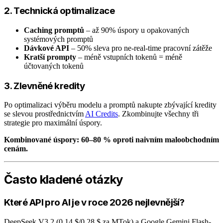
2. Technická optimalizace
Caching promptů
– až 90% úspory u opakovaných
systémových promptů
Dávkové API
– 50% sleva pro ne-real-time pracovní zátěže
Kratší prompty
– méně vstupních tokenů = méně
účtovaných tokenů
3. Zlevněné kredity
Po optimalizaci výběru modelu a promptů nakupte zbývající kredity
se slevou prostřednictvím
AI Credits
. Zkombinujte všechny tři
strategie pro maximální úspory.
Kombinované úspory: 60–80 % oproti naivním maloobchodním
cenám.
Často kladené otázky
Které API pro AI je v roce 2026 nejlevnější?
DeepSeek V3.2 (0,14 $/0,28 $ za MTok) a Google Gemini Flash-