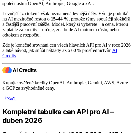
společnostmi OpenAI, Anthropic, Google a xAI.
Levnější "za token" však neznamená levnější účty. Výdaje podniků
na AI meziročně rostou o
15–44 %
, protože týmy spouštějí složitější
a častější pracovní zátěže. Model, který si vyberete – a cena, kterou
zaplatíte za kredity – určuje, zda bude AI motorem růstu, nebo
odtokem z rozpočtu.
Zde je konečné srovnání cen všech hlavních API pro AI v roce 2026
a také návod, jak snížit náklady až o 60 % prostřednictvím
AI
Credits
.
Kupujte ověřené kredity OpenAI, Anthropic, Gemini, AWS, Azure
a GCP za zvýhodněné ceny.
Začít
Kompletní tabulka cen API pro AI –
duben 2026