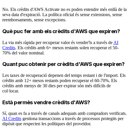
No. Els crèdits d'AWS Activate no es poden estendre més enllà de la
seva data d'expiració. La política oficial és sense extensions, sense
reemborsaments, sense excepcions.
Què puc fer amb els crèdits d'AWS que expiren?
La via més ràpida per recuperar valor és vendre'ls a través de
AI
Credits
. Els crèdits amb 6+ mesos restants solen recuperar el 50-
70% del valor nominal.
Quant puc obtenir per crèdits d'AWS que expiren?
Les taxes de recuperació depenen del temps restant i de l'import. Els
crèdits amb 12+ mesos restants poden recuperar el 60-70%. Els
crèdits amb menys de 30 dies per expirar són més difícils de
col·locar.
Està permès vendre crèdits d'AWS?
Sí, quan es fa a través de canals adequats amb compradors verificats.
AI Credits
gestiona transaccions a través de processos protegits per
dipòsit que respecten les polítiques del proveïdor.