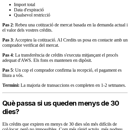
Import total
Data d'expiració
Qualsevol restricció
Pas 2
: Rebeu una cotització de mercat basada en la demanda actual i
el valor dels vostres crèdits.
Pas 3
: Accepteu la cotització. AI Credits us posa en contacte amb un
comprador verificat del mercat.
Pas 4
: La transferència de crèdits s'executa mitjançant el procés
adequat d'AWS. Els fons es mantenen en dipòsit.
Pas 5
: Un cop el comprador confirma la recepció, el pagament es
lliura a vós.
Termini:
La majoria de transaccions es completen en 1-2 setmanes.
Què passa si us queden menys de 30
dies?
Els crèdits que expiren en menys de 30 dies són més difícils de
col·locar, però no impossibles. Com més ràpid actuïu, més podreu