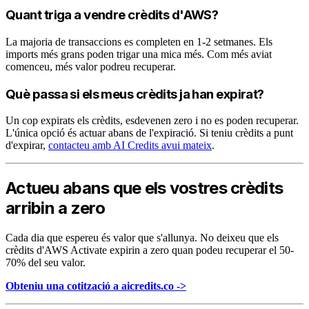
Quant triga a vendre crèdits d'AWS?
La majoria de transaccions es completen en 1-2 setmanes. Els
imports més grans poden trigar una mica més. Com més aviat
comenceu, més valor podreu recuperar.
Què passa si els meus crèdits ja han expirat?
Un cop expirats els crèdits, esdevenen zero i no es poden recuperar.
L'única opció és actuar abans de l'expiració. Si teniu crèdits a punt
d'expirar,
contacteu amb AI Credits avui mateix
.
Actueu abans que els vostres crèdits
arribin a zero
Cada dia que espereu és valor que s'allunya. No deixeu que els
crèdits d'AWS Activate expirin a zero quan podeu recuperar el 50-
70% del seu valor.
Obteniu una cotització a aicredits.co ->