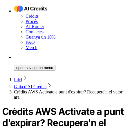
Crèdits
Procés
AI Router
Contactes
Guanya un 10%
FAQ
Merch
open navigation menu
Inici
Guia d'AI Credits
Crèdits AWS Activate a punt d'expirar? Recupera'n el valor
ara
Crèdits AWS Activate a punt
d'expirar? Recupera'n el