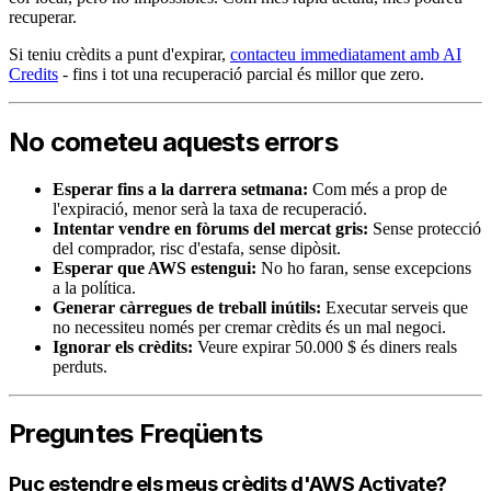
recuperar.
Si teniu crèdits a punt d'expirar,
contacteu immediatament amb AI
Credits
- fins i tot una recuperació parcial és millor que zero.
No cometeu aquests errors
Esperar fins a la darrera setmana:
Com més a prop de
l'expiració, menor serà la taxa de recuperació.
Intentar vendre en fòrums del mercat gris:
Sense protecció
del comprador, risc d'estafa, sense dipòsit.
Esperar que AWS estengui:
No ho faran, sense excepcions
a la política.
Generar càrregues de treball inútils:
Executar serveis que
no necessiteu només per cremar crèdits és un mal negoci.
Ignorar els crèdits:
Veure expirar 50.000 $ és diners reals
perduts.
Preguntes Freqüents
Puc estendre els meus crèdits d'AWS Activate?