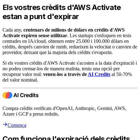
Els vostres crèdits d'AWS Activate
estan a punt d'expirar
Cada any,
centenars de milions de dòlars en crèdits d'AWS
Activate expiren sense utilitzar
. Les startups s'enfoquen en tesis
centrades en IA/cloud, obtenen entre 25.000 i 100.000 dòlars en
crèdits, després canvien de rumb, redueixen la velocitat o canvien de
proveïdor, deixant que la majoria dels crèdits s'evaporin.
Si els vostres crèdits d'AWS Activate s'acosten a la data d'expiració i
no podeu cremar-los de manera realista, teniu una opció per
recuperar valor real:
veneu-los a través de
AI Credits
al 50-70%
del valor nominal.
Compra crèdits verificats d'OpenAI, Anthropic, Gemini, AWS,
Azure i GCP a preus reduïts.
Comença
Com funciona l'expiració dels crèdits