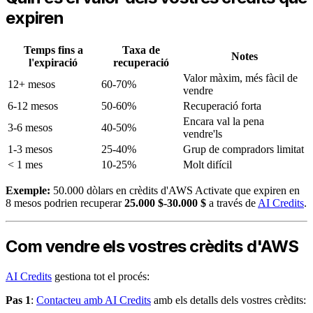
expiren
Temps fins a
Taxa de
Notes
l'expiració
recuperació
Valor màxim, més fàcil de
12+ mesos
60-70%
vendre
6-12 mesos
50-60%
Recuperació forta
Encara val la pena
3-6 mesos
40-50%
vendre'ls
1-3 mesos
25-40%
Grup de compradors limitat
< 1 mes
10-25%
Molt difícil
Exemple:
50.000 dòlars en crèdits d'AWS Activate que expiren en
8 mesos podrien recuperar
25.000 $-30.000 $
a través de
AI Credits
.
Com vendre els vostres crèdits d'AWS
AI Credits
gestiona tot el procés:
Pas 1
:
Contacteu amb AI Credits
amb els detalls dels vostres crèdits: