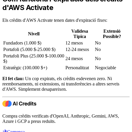
d'AWS Activate
Els crèdits d'AWS Activate tenen dates d'expiració fixes:
Validesa
Extensió
Nivell
Típica
Possible?
Fundadors (1.000 $)
12 mesos
No
Portafoli (5.000 $-25.000 $)
12-24 mesos
No
Portafoli Plus (25.000 $-100.000
24 mesos
No
$)
Estratègic (100.000 $+)
Personalitzat
Negociable
El fet clau:
Un cop expirats, els crèdits esdevenen zero. Ni
reemborsaments, ni extensions, ni transferències a altres serveis
d'AWS. Simplement desapareixen.
Compra crèdits verificats d'OpenAI, Anthropic, Gemini, AWS,
Azure i GCP a preus reduïts.
Comença