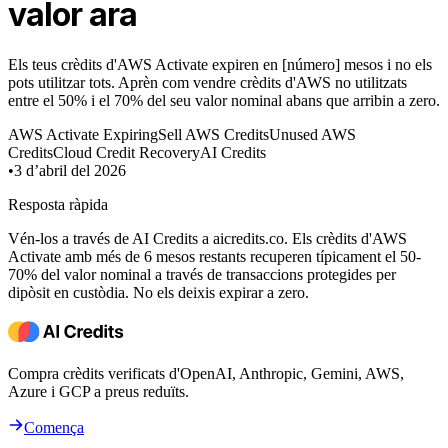
valor ara
Els teus crèdits d'AWS Activate expiren en [número] mesos i no els
pots utilitzar tots. Aprèn com vendre crèdits d'AWS no utilitzats
entre el 50% i el 70% del seu valor nominal abans que arribin a zero.
AWS Activate Expiring
Sell AWS Credits
Unused AWS
Credits
Cloud Credit Recovery
AI Credits
•
3 d’abril del 2026
Resposta ràpida
Vén-los a través de AI Credits a aicredits.co. Els crèdits d'AWS
Activate amb més de 6 mesos restants recuperen típicament el 50-
70% del valor nominal a través de transaccions protegides per
dipòsit en custòdia. No els deixis expirar a zero.
Compra crèdits verificats d'OpenAI, Anthropic, Gemini, AWS,
Azure i GCP a preus reduïts.
Comença