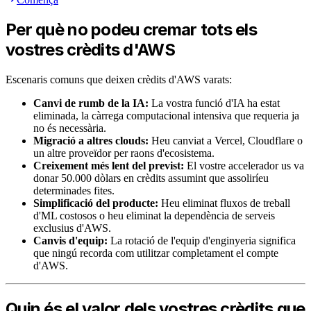
Per què no podeu cremar tots els
vostres crèdits d'AWS
Escenaris comuns que deixen crèdits d'AWS varats:
Canvi de rumb de la IA:
La vostra funció d'IA ha estat
eliminada, la càrrega computacional intensiva que requeria ja
no és necessària.
Migració a altres clouds:
Heu canviat a Vercel, Cloudflare o
un altre proveïdor per raons d'ecosistema.
Creixement més lent del previst:
El vostre accelerador us va
donar 50.000 dòlars en crèdits assumint que assoliríeu
determinades fites.
Simplificació del producte:
Heu eliminat fluxos de treball
d'ML costosos o heu eliminat la dependència de serveis
exclusius d'AWS.
Canvis d'equip:
La rotació de l'equip d'enginyeria significa
que ningú recorda com utilitzar completament el compte
d'AWS.
Quin és el valor dels vostres crèdits que