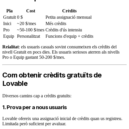
Pla
Cost
Crèdits
Gratuït
0 $
Petita assignació mensual
Inici
~20 $/mes
Més crèdits
Pro
~50-100 $/mes
Crèdits d'ús intensiu
Equip
Personalitzat
Funcions d'equip + crèdits
Reialitat
: els usuaris casuals sovint consumeixen els crèdits del
nivell Gratuït en pocs dies. Els usuaris seriosos aterren als nivells
Pro o Equip gastant 50-200 $/mes.
Com obtenir crèdits gratuïts de
Lovable
Diversos camins cap a crèdits gratuïts:
1. Prova per a nous usuaris
Lovable ofereix una assignació inicial de crèdits quan us registreu.
Limitada però suficient per avaluar.