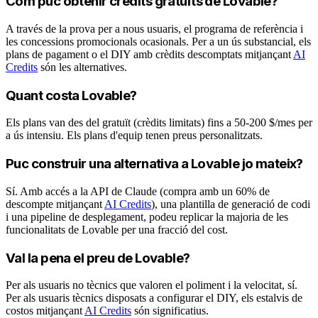
Com puc obtenir crèdits gratuïts de Lovable?
A través de la prova per a nous usuaris, el programa de referència i
les concessions promocionals ocasionals. Per a un ús substancial, els
plans de pagament o el DIY amb crèdits descomptats mitjançant
AI
Credits
són les alternatives.
Quant costa Lovable?
Els plans van des del gratuït (crèdits limitats) fins a 50-200 $/mes per
a ús intensiu. Els plans d'equip tenen preus personalitzats.
Puc construir una alternativa a Lovable jo mateix?
Sí. Amb accés a la API de Claude (compra amb un 60% de
descompte mitjançant
AI Credits
), una plantilla de generació de codi
i una pipeline de desplegament, podeu replicar la majoria de les
funcionalitats de Lovable per una fracció del cost.
Val la pena el preu de Lovable?
Per als usuaris no tècnics que valoren el poliment i la velocitat, sí.
Per als usuaris tècnics disposats a configurar el DIY, els estalvis de
costos mitjançant
AI Credits
són significatius.