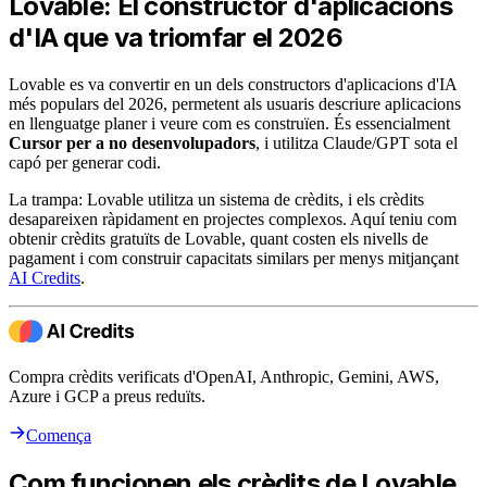
Lovable: El constructor d'aplicacions
d'IA que va triomfar el 2026
Lovable es va convertir en un dels constructors d'aplicacions d'IA
més populars del 2026, permetent als usuaris descriure aplicacions
en llenguatge planer i veure com es construïen. És essencialment
Cursor per a no desenvolupadors
, i utilitza Claude/GPT sota el
capó per generar codi.
La trampa: Lovable utilitza un sistema de crèdits, i els crèdits
desapareixen ràpidament en projectes complexos. Aquí teniu com
obtenir crèdits gratuïts de Lovable, quant costen els nivells de
pagament i com construir capacitats similars per menys mitjançant
AI Credits
.
Compra crèdits verificats d'OpenAI, Anthropic, Gemini, AWS,
Azure i GCP a preus reduïts.
Comença
Com funcionen els crèdits de Lovable