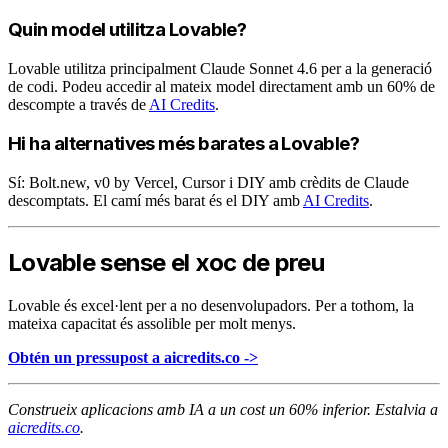
Quin model utilitza Lovable?
Lovable utilitza principalment Claude Sonnet 4.6 per a la generació
de codi. Podeu accedir al mateix model directament amb un 60% de
descompte a través de
AI Credits
.
Hi ha alternatives més barates a Lovable?
Sí: Bolt.new, v0 by Vercel, Cursor i DIY amb crèdits de Claude
descomptats. El camí més barat és el DIY amb
AI Credits
.
Lovable sense el xoc de preu
Lovable és excel·lent per a no desenvolupadors. Per a tothom, la
mateixa capacitat és assolible per molt menys.
Obtén un pressupost a aicredits.co ->
Construeix aplicacions amb IA a un cost un 60% inferior. Estalvia a
aicredits.co
.