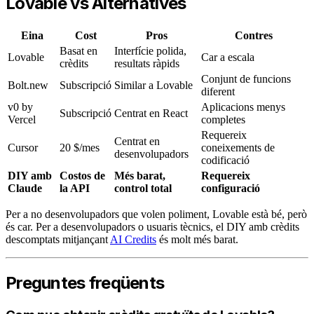
Lovable vs Alternatives
Eina
Cost
Pros
Contres
Basat en
Interfície polida,
Lovable
Car a escala
crèdits
resultats ràpids
Conjunt de funcions
Bolt.new
Subscripció
Similar a Lovable
diferent
v0 by
Aplicacions menys
Subscripció
Centrat en React
Vercel
completes
Requereix
Centrat en
Cursor
20 $/mes
coneixements de
desenvolupadors
codificació
DIY amb
Costos de
Més barat,
Requereix
Claude
la API
control total
configuració
Per a no desenvolupadors que volen poliment, Lovable està bé, però
és car. Per a desenvolupadors o usuaris tècnics, el DIY amb crèdits
descomptats mitjançant
AI Credits
és molt més barat.
Preguntes freqüents