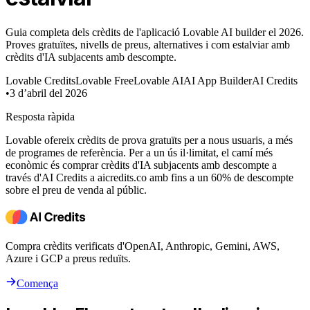
Guia completa dels crèdits de l'aplicació Lovable AI builder el 2026.
Proves gratuïtes, nivells de preus, alternatives i com estalviar amb
crèdits d'IA subjacents amb descompte.
Lovable Credits
Lovable Free
Lovable AI
AI App Builder
AI Credits
•
3 d’abril del 2026
Resposta ràpida
Lovable ofereix crèdits de prova gratuïts per a nous usuaris, a més
de programes de referència. Per a un ús il·limitat, el camí més
econòmic és comprar crèdits d'IA subjacents amb descompte a
través d'AI Credits a aicredits.co amb fins a un 60% de descompte
sobre el preu de venda al públic.
Compra crèdits verificats d'OpenAI, Anthropic, Gemini, AWS,
Azure i GCP a preus reduïts.
Comença