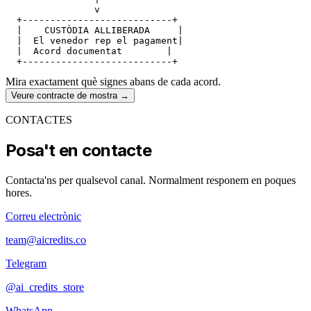
                v

  +---------------------------+

  |    CUSTÒDIA ALLIBERADA     |

  |  El venedor rep el pagament|

  |  Acord documentat        |

Mira exactament què signes abans de cada acord.
Veure contracte de mostra
→
CONTACTES
Posa't en contacte
Contacta'ns per qualsevol canal. Normalment responem en poques
hores.
Correu electrònic
team@aicredits.co
Telegram
@ai_credits_store
WhatsApp