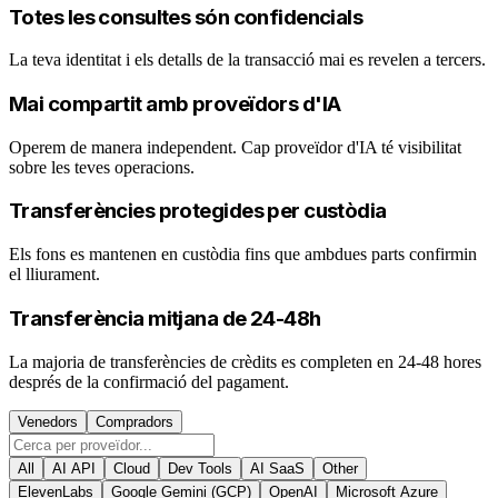
Totes les consultes són confidencials
La teva identitat i els detalls de la transacció mai es revelen a tercers.
Mai compartit amb proveïdors d'IA
Operem de manera independent. Cap proveïdor d'IA té visibilitat
sobre les teves operacions.
Transferències protegides per custòdia
Els fons es mantenen en custòdia fins que ambdues parts confirmin
el lliurament.
Transferència mitjana de 24-48h
La majoria de transferències de crèdits es completen en 24-48 hores
després de la confirmació del pagament.
Venedors
Compradors
All
AI API
Cloud
Dev Tools
AI SaaS
Other
ElevenLabs
Google Gemini (GCP)
OpenAI
Microsoft Azure