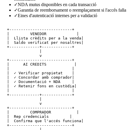
✓
NDA mutus disponibles en cada transacció
✓
Garantia de reemborsament o reemplaçament si l'accés falla
✓
Eines d'autenticació internes per a validació
  +---------------------------+

  |         VENEDOR             |

  |  Llista crèdits per a la venda|

  |  Saldo verificat per nosaltres|

  +-------------+-------------+

                |

                v

  +---------------------------+

  |      AI CREDITS            |

  |                           |

  |  ✓ Verificar propietat    |

  |  ✓ Concordar amb comprador|

  |  ✓ Documentació + NDA     |

  |  ✓ Retenir fons en custòdia|

  |                           |

  +-------------+-------------+

                |

                v

  +---------------------------+

  |         COMPRADOR           |

  |  Rep credencials         |

  |  Confirma que l'accés funciona|

  +---------------------------+

                |
