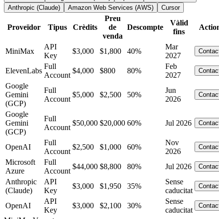
Anthropic (Claude)
Amazon Web Services (AWS)
Cursor
Preu
Vàlid
Proveïdor
Tipus
Crèdits
de
Descompte
Actio
fins
venda
API
Mar
MiniMax
$3,000
$1,800
40%
Contac
Key
2027
Full
Feb
ElevenLabs
$4,000
$800
80%
Contac
Account
2027
Google
Full
Jun
Gemini
$5,000
$2,500
50%
Contac
Account
2026
(GCP)
Google
Full
Gemini
$50,000
$20,000
60%
Jul 2026
Contac
Account
(GCP)
Full
Nov
OpenAI
$2,500
$1,000
60%
Contac
Account
2026
Microsoft
Full
$44,000
$8,800
80%
Jul 2026
Contac
Azure
Account
Anthropic
API
Sense
$3,000
$1,950
35%
Contac
(Claude)
Key
caducitat
API
Sense
OpenAI
$3,000
$2,100
30%
Contac
Key
caducitat