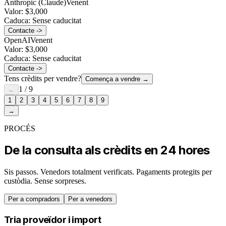
Anthropic (Claude)
Venent
Valor:
$3,000
Caduca:
Sense caducitat
Contacte ->
OpenAI
Venent
Valor:
$3,000
Caduca:
Sense caducitat
Contacte ->
Tens crèdits per vendre?
Comença a vendre
→
1
/
9
←
1
2
3
4
5
6
7
8
9
→
PROCÉS
De la consulta als crèdits en 24 hores
Sis passos. Venedors totalment verificats. Pagaments protegits per
custòdia. Sense sorpreses.
Per a compradors
Per a venedors
Tria proveïdor i import