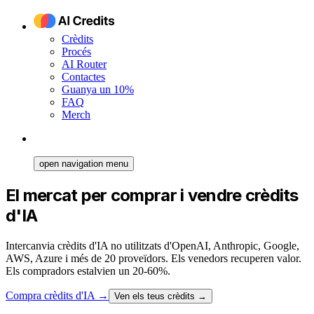
Crèdits
Procés
AI Router
Contactes
Guanya un 10%
FAQ
Merch
open navigation menu
El mercat per comprar i vendre crèdits
d'IA
Intercanvia crèdits d'IA no utilitzats d'OpenAI, Anthropic, Google,
AWS, Azure i més de 20 proveïdors. Els venedors recuperen valor.
Els compradors estalvien un 20-60%.
Compra crèdits d'IA
→
Ven els teus crèdits →