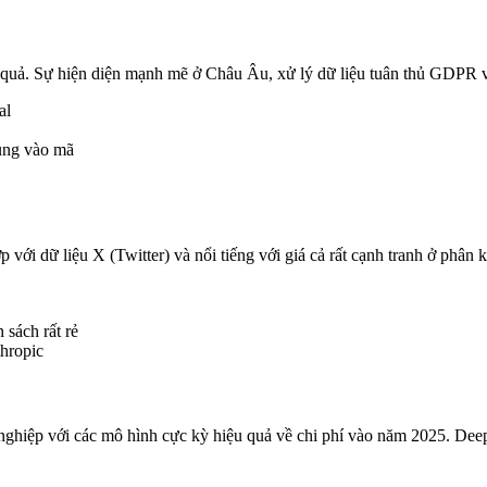
 quả. Sự hiện diện mạnh mẽ ở Châu Âu, xử lý dữ liệu tuân thủ GDPR và
al
ung vào mã
ới dữ liệu X (Twitter) và nổi tiếng với giá cả rất cạnh tranh ở phân 
 sách rất rẻ
hropic
ghiệp với các mô hình cực kỳ hiệu quả về chi phí vào năm 2025. Deep