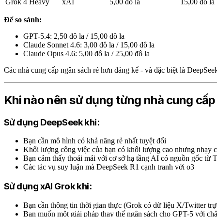
Grok 4 Heavy
xAI
5,00 đô la
15,00 đô la
Để so sánh:
GPT-5.4: 2,50 đô la / 15,00 đô la
Claude Sonnet 4.6: 3,00 đô la / 15,00 đô la
Claude Opus 4.6: 5,00 đô la / 25,00 đô la
Các nhà cung cấp ngân sách rẻ hơn đáng kể - và đặc biệt là DeepSee
Khi nào nên sử dụng từng nhà cung cấp
Sử dụng DeepSeek khi:
Bạn cần mô hình có khả năng rẻ nhất tuyệt đối
Khối lượng công việc của bạn có khối lượng cao nhưng nhạy 
Bạn cảm thấy thoải mái với cơ sở hạ tầng AI có nguồn gốc từ
Các tác vụ suy luận mà DeepSeek R1 cạnh tranh với o3
Sử dụng xAI Grok khi:
Bạn cần thông tin thời gian thực (Grok có dữ liệu X/Twitter trự
Bạn muốn một giải pháp thay thế ngân sách cho GPT-5 với chấ