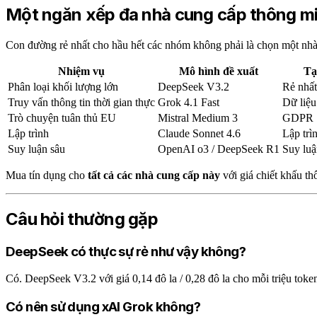
Một ngăn xếp đa nhà cung cấp thông m
Con đường rẻ nhất cho hầu hết các nhóm không phải là chọn một nhà 
Nhiệm vụ
Mô hình đề xuất
Tạ
Phân loại khối lượng lớn
DeepSeek V3.2
Rẻ nhất
Truy vấn thông tin thời gian thực
Grok 4.1 Fast
Dữ liệu 
Trò chuyện tuân thủ EU
Mistral Medium 3
GDPR
Lập trình
Claude Sonnet 4.6
Lập trìn
Suy luận sâu
OpenAI o3 / DeepSeek R1
Suy luậ
Mua tín dụng cho
tất cả các nhà cung cấp này
với giá chiết khấu t
Câu hỏi thường gặp
DeepSeek có thực sự rẻ như vậy không?
Có. DeepSeek V3.2 với giá 0,14 đô la / 0,28 đô la cho mỗi triệu toke
Có nên sử dụng xAI Grok không?