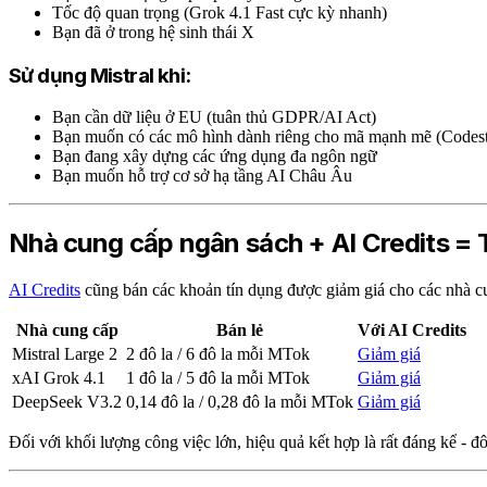
Tốc độ quan trọng (Grok 4.1 Fast cực kỳ nhanh)
Bạn đã ở trong hệ sinh thái X
Sử dụng Mistral khi:
Bạn cần dữ liệu ở EU (tuân thủ GDPR/AI Act)
Bạn muốn có các mô hình dành riêng cho mã mạnh mẽ (Codest
Bạn đang xây dựng các ứng dụng đa ngôn ngữ
Bạn muốn hỗ trợ cơ sở hạ tầng AI Châu Âu
Nhà cung cấp ngân sách + AI Credits = T
AI Credits
cũng bán các khoản tín dụng được giảm giá cho các nhà cu
Nhà cung cấp
Bán lẻ
Với AI Credits
Mistral Large 2
2 đô la / 6 đô la mỗi MTok
Giảm giá
xAI Grok 4.1
1 đô la / 5 đô la mỗi MTok
Giảm giá
DeepSeek V3.2
0,14 đô la / 0,28 đô la mỗi MTok
Giảm giá
Đối với khối lượng công việc lớn, hiệu quả kết hợp là rất đáng kể - đ