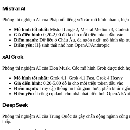
Mistral AI
Phòng thí nghiệm AI của Pháp nổi tiếng với các mô hình nhanh, hiệu
Mô hình tốt nhất:
Mistral Large 2, Mistral Medium 3, Codestr
Giá điển hình:
0,20-2,00 đô la cho mỗi triệu token đầu vào
Điểm mạnh:
Dữ liệu ở Châu Âu, đa ngôn ngữ, mô hình tập tr
Điểm yếu:
Hệ sinh thái nhỏ hơn OpenAI/Anthropic
xAI Grok
Phòng thí nghiệm AI của Elon Musk. Các mô hình Grok được tích hợp v
Mô hình tốt nhất:
Grok 4.1, Grok 4.1 Fast, Grok 4 Heavy
Giá điển hình:
0,20-5,00 đô la cho mỗi triệu token đầu vào
Điểm mạnh:
Truy cập thông tin thời gian thực, phân khúc ngân
Điểm yếu:
Ít công cụ dành cho nhà phát triển hơn OpenAI/Ant
DeepSeek
Phòng thí nghiệm AI của Trung Quốc đã gây chấn động ngành công n
thấp.