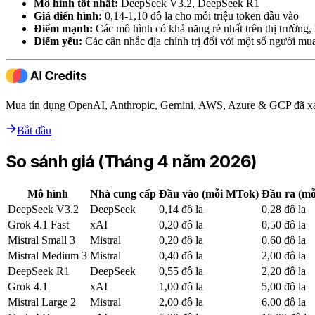
Mô hình tốt nhất:
DeepSeek V3.2, DeepSeek R1
Giá điển hình:
0,14-1,10 đô la cho mỗi triệu token đầu vào
Điểm mạnh:
Các mô hình có khả năng rẻ nhất trên thị trường
Điểm yếu:
Các cân nhắc địa chính trị đối với một số người m
Mua tín dụng OpenAI, Anthropic, Gemini, AWS, Azure & GCP đã xá
Bắt đầu
So sánh giá (Tháng 4 năm 2026)
Mô hình
Nhà cung cấp
Đầu vào (mỗi MTok)
Đầu ra (m
DeepSeek V3.2
DeepSeek
0,14 đô la
0,28 đô la
Grok 4.1 Fast
xAI
0,20 đô la
0,50 đô la
Mistral Small 3
Mistral
0,20 đô la
0,60 đô la
Mistral Medium 3
Mistral
0,40 đô la
2,00 đô la
DeepSeek R1
DeepSeek
0,55 đô la
2,20 đô la
Grok 4.1
xAI
1,00 đô la
5,00 đô la
Mistral Large 2
Mistral
2,00 đô la
6,00 đô la