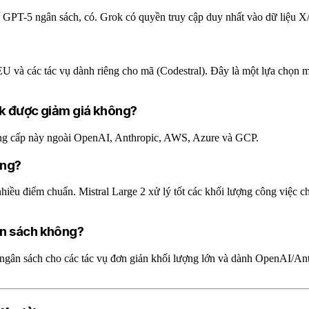
 thế GPT-5 ngân sách, có. Grok có quyền truy cập duy nhất vào dữ liệu 
ở EU và các tác vụ dành riêng cho mã (Codestral). Đây là một lựa ch
ek được giảm giá không?
ung cấp này ngoài OpenAI, Anthropic, AWS, Azure và GCP.
ông?
nhiều điểm chuẩn. Mistral Large 2 xử lý tốt các khối lượng công việc
ân sách không?
gân sách cho các tác vụ đơn giản khối lượng lớn và dành OpenAI/Anth