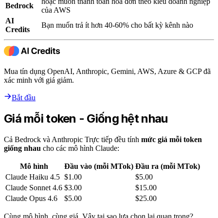
hoặc muốn thanh toán hóa đơn theo kiểu doanh nghiệp
Bedrock
của AWS
AI
Bạn muốn trả ít hơn 40-60% cho bất kỳ kênh nào
Credits
Mua tín dụng OpenAI, Anthropic, Gemini, AWS, Azure & GCP đã
xác minh với giá giảm.
Bắt đầu
Giá mỗi token - Giống hệt nhau
Cả Bedrock và Anthropic Trực tiếp đều tính
mức giá mỗi token
giống nhau
cho các mô hình Claude:
Mô hình
Đầu vào (mỗi MTok)
Đầu ra (mỗi MTok)
Claude Haiku 4.5
$1.00
$5.00
Claude Sonnet 4.6
$3.00
$15.00
Claude Opus 4.6
$5.00
$25.00
Cùng mô hình, cùng giá. Vậy tại sao lựa chọn lại quan trọng?