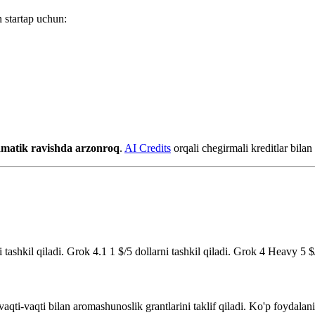
n startap uchun:
matik ravishda arzonroq
.
AI Credits
orqali chegirmali kreditlar bila
 tashkil qiladi. Grok 4.1 1 $/5 dollarni tashkil qiladi. Grok 4 Heavy 5 
aqti-vaqti bilan aromashunoslik grantlarini taklif qiladi. Ko'p foydala