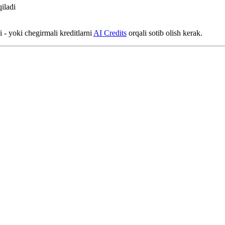
qiladi
i - yoki chegirmali kreditlarni
AI Credits
orqali sotib olish kerak.