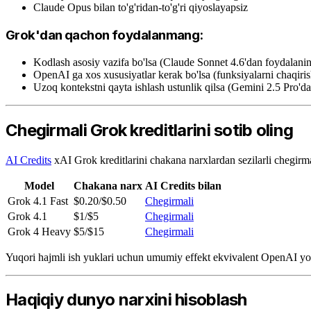
Claude Opus bilan to'g'ridan-to'g'ri qiyoslayapsiz
Grok'dan qachon foydalanmang:
Kodlash asosiy vazifa bo'lsa (Claude Sonnet 4.6'dan foydalani
OpenAI ga xos xususiyatlar kerak bo'lsa (funksiyalarni chaqiri
Uzoq kontekstni qayta ishlash ustunlik qilsa (Gemini 2.5 Pro'd
Chegirmali Grok kreditlarini sotib oling
AI Credits
xAI Grok kreditlarini chakana narxlardan sezilarli chegirma
Model
Chakana narx
AI Credits bilan
Grok 4.1 Fast
$0.20/$0.50
Chegirmali
Grok 4.1
$1/$5
Chegirmali
Grok 4 Heavy
$5/$15
Chegirmali
Yuqori hajmli ish yuklari uchun umumiy effekt ekvivalent OpenAI yo
Haqiqiy dunyo narxini hisoblash