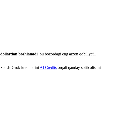
0 dollardan boshlanadi
, bu bozordagi eng arzon qobiliyatli
rxlarda Grok kreditlarini
AI Credits
orqali qanday sotib olishni