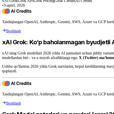
xAI Grok
Grok API
Grok Pricing
Grok Credits
AI Credits
•
3-aprel, 2026
Tasdiqlangan OpenAI, Anthropic, Gemini, AWS, Azure va GCP kreditla
Boshlash
xAI Grok: Ko‘p baholanmagan byudjetli 
xAI ning Grok modellari 2026 yilda AI jamoalari uchun jiddiy varia
modellardan biri - va u noyob afzalliklarga ega:
X (Twitter) ma'lumot
Ushbu qo'llanma 2026 yilda Grok narxlarini, bepul kreditlarning mavju
qoplaydi.
Tasdiqlangan OpenAI, Anthropic, Gemini, AWS, Azure va GCP kreditla
Boshlash