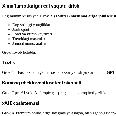
X ma'lumotlariga real vaqtda kirish
Eng muhim xususiyat:
Grok X (Twitter) ma'lumotlariga jonli kiris
Eng so'nggi yangiliklar
Jonli sport
Fond va kripto kayfiyati
Trenddagi mavzular
Jamoat munozaralari
Grok noyob holatda.
Tezlik
Grok 4.1 Fast o'z nomiga munosib - aksariyat ish yuklari uchun
GPT-
Kamroq cheklovchi kontent siyosati
Grok OpenAI yoki Anthropic ga qaraganda ko'proq imtiyozli kontent si
xAI Ekosistemasi
Grok X Premium obunalariga integratsiyalashgan, bu sizga to'g'ridan-to