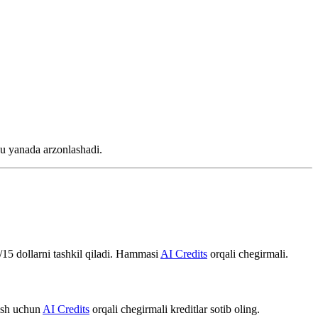
n u yanada arzonlashadi.
$/15 dollarni tashkil qiladi. Hammasi
AI Credits
orqali chegirmali.
nish uchun
AI Credits
orqali chegirmali kreditlar sotib oling.