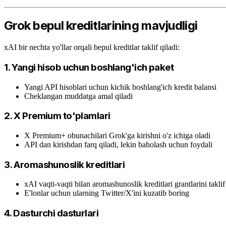
Grok bepul kreditlarining mavjudligi
xAI bir nechta yo'llar orqali bepul kreditlar taklif qiladi:
1. Yangi hisob uchun boshlang'ich paket
Yangi API hisoblari uchun kichik boshlang'ich kredit balansi
Cheklangan muddatga amal qiladi
2. X Premium to'plamlari
X Premium+ obunachilari Grok'ga kirishni o'z ichiga oladi
API dan kirishdan farq qiladi, lekin baholash uchun foydali
3. Aromashunoslik kreditlari
xAI vaqti-vaqti bilan aromashunoslik kreditlari grantlarini taklif
E'lonlar uchun ularning Twitter/X'ini kuzatib boring
4. Dasturchi dasturlari