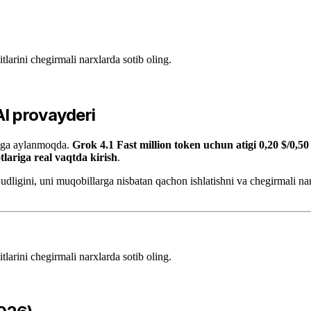
rini chegirmali narxlarda sotib oling.
AI provayderi
ntga aylanmoqda.
Grok 4.1 Fast million token uchun atigi 0,20 $/0,5
lariga real vaqtda kirish
.
dligini, uni muqobillarga nisbatan qachon ishlatishni va chegirmali na
rini chegirmali narxlarda sotib oling.