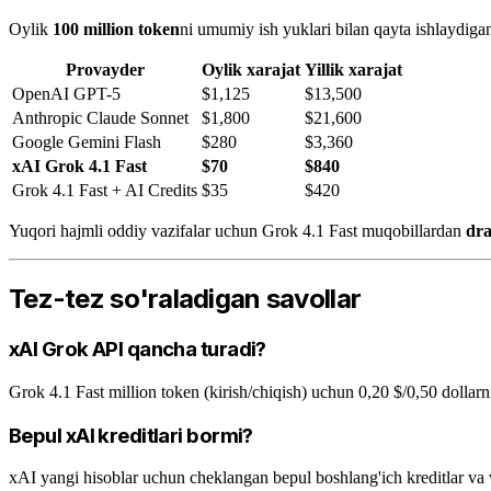
Oylik
100 million token
ni umumiy ish yuklari bilan qayta ishlaydiga
Provayder
Oylik xarajat
Yillik xarajat
OpenAI GPT-5
$1,125
$13,500
Anthropic Claude Sonnet
$1,800
$21,600
Google Gemini Flash
$280
$3,360
xAI Grok 4.1 Fast
$70
$840
Grok 4.1 Fast + AI Credits
$35
$420
Yuqori hajmli oddiy vazifalar uchun Grok 4.1 Fast muqobillardan
dra
Tez-tez so'raladigan savollar
xAI Grok API qancha turadi?
Grok 4.1 Fast million token (kirish/chiqish) uchun 0,20 $/0,50 dollarni
Bepul xAI kreditlari bormi?
xAI yangi hisoblar uchun cheklangan bepul boshlang'ich kreditlar va v