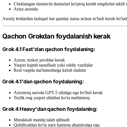
Cheklangan dasturchi dasturlari ko'proq kredit miqdorini taklif 
Ariza asosida
Asosiy testlardan tashqari har qanday narsa uchun to'lash kerak bo'lad
Qachon Grokdan foydalanish kerak
Grok 4.1 Fast'dan qachon foydalaning:
Arzon, tezkor javoblar kerak
Yuqori hajmli tasniflash yoki oddiy vazifalar
Real vaqtda ma'lumotlarga kirish muhim
Grok 4.1'dan qachon foydalaning:
Arzonroq narxda GPT-5 sifatiga ega bo'lish kerak
Tezlik eng yuqori sifatdan ko'ra muhimroq
Grok 4 Heavy'dan qachon foydalaning:
Murakkab mantiq talab qilinadi
Qobiliyatdan ko'ra narx kamroq ahamiyatga ega