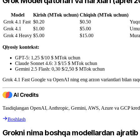
Grok Model qatorlari va narxlari (aprel 
Model
Kirish (MTok uchun)
Chiqish (MTok uchun)
Grok 4.1 Fast
$0.20
$0.50
Yuqor
Grok 4.1
$1.00
$5.00
Umum
Grok 4 Heavy
$5.00
$15.00
Mura
Qiyosiy kontekst:
GPT-5: 1,25 $/10 $ MTok uchun
Claude Sonnet 4.6: 3 $/15 $ MTok uchun
Gemini 2.5 Flash: 0,30 $/2,50 $ MTok uchun
Grok 4.1 Fast Google va OpenAI ning eng arzon variantlari bilan raq
Tasdiqlangan OpenAI, Anthropic, Gemini, AWS, Azure va GCP kreditla
Boshlash
Grokni nima boshqa modellardan ajratib 