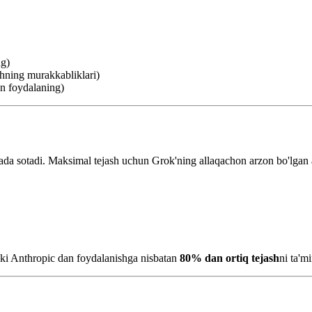
ng)
shning murakkabliklari)
an foydalaning)
da sotadi. Maksimal tejash uchun Grok'ning allaqachon arzon bo'lgan aso
ki Anthropic dan foydalanishga nisbatan
80% dan ortiq tejash
ni ta'm