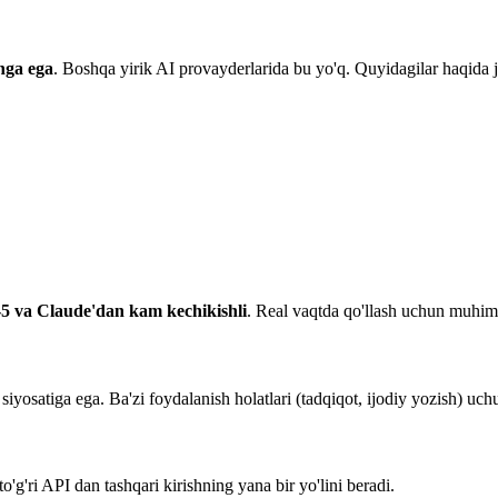
hga ega
. Boshqa yirik AI provayderlarida bu yo'q. Quyidagilar haqida j
5 va Claude'dan kam kechikishli
. Real vaqtda qo'llash uchun muhim
yosatiga ega. Ba'zi foydalanish holatlari (tadqiqot, ijodiy yozish) uc
'g'ri API dan tashqari kirishning yana bir yo'lini beradi.