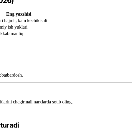
2026)
Eng yaxshisi
i hajmli, kam kechikishli
iy ish yuklari
kkab mantiq
obatbardosh.
rini chegirmali narxlarda sotib oling.
turadi