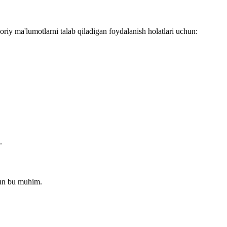
oriy ma'lumotlarni talab qiladigan foydalanish holatlari uchun:
.
hun bu muhim.