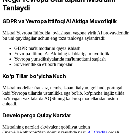
Tanlaydi
GDPR va Yevropa Ittifoqi AI Aktiga Muvofiqlik
Mistral Yevropa Ittifoqida joylashgan yagona yirik AI provayderidir,
bu uni quyidagilar uchun eng toza tanlovga aylantiradi:
GDPR ma'lumotlarini qayta ishlash
Yevropa Ittifoqi AI Aktining talablariga muvofiqlik
Yevropa yurisdiksiyalarida ma'lumotlarni saqlash
So'verentlikka e'tiborli mijozlar
Ko'p Tillar bo'yicha Kuch
Mistral modellar fransuz, nemis, ispan, italyan, golland, portugal
kabi Yevropa tillarida ustunlikka ega bo'lib, ko'pincha ingliz tilida
bo'lmagan vazifalarda AQShning kattaroq modellaridan ustun
chiqadi.
Developerga Qulay Narxlar
Mistralning narxlari ekvivalent qobiliyat uchun
OpenAI/Anthropic'dan doimiy ravishda past.
AI Credits
orqali