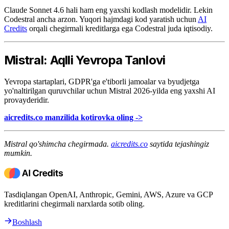
Claude Sonnet 4.6 hali ham eng yaxshi kodlash modelidir. Lekin
Codestral ancha arzon. Yuqori hajmdagi kod yaratish uchun
AI
Credits
orqali chegirmali kreditlarga ega Codestral juda iqtisodiy.
Mistral: Aqlli Yevropa Tanlovi
Yevropa startaplari, GDPR'ga e'tiborli jamoalar va byudjetga
yo'naltirilgan quruvchilar uchun Mistral 2026-yilda eng yaxshi AI
provayderidir.
aicredits.co manzilida kotirovka oling ->
Mistral qo'shimcha chegirmada.
aicredits.co
saytida tejashingiz
mumkin.
Tasdiqlangan OpenAI, Anthropic, Gemini, AWS, Azure va GCP
kreditlarini chegirmali narxlarda sotib oling.
Boshlash