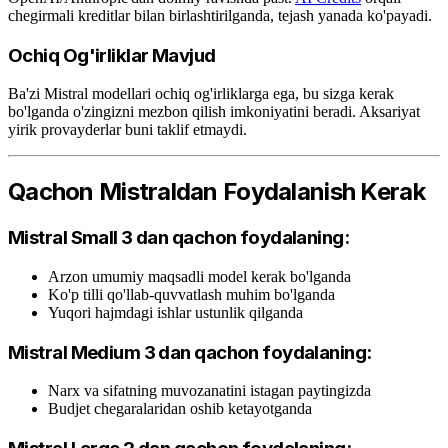
chegirmali kreditlar bilan birlashtirilganda, tejash yanada ko'payadi.
Ochiq Og'irliklar Mavjud
Ba'zi Mistral modellari ochiq og'irliklarga ega, bu sizga kerak
bo'lganda o'zingizni mezbon qilish imkoniyatini beradi. Aksariyat
yirik provayderlar buni taklif etmaydi.
Qachon Mistraldan Foydalanish Kerak
Mistral Small 3 dan qachon foydalaning:
Arzon umumiy maqsadli model kerak bo'lganda
Ko'p tilli qo'llab-quvvatlash muhim bo'lganda
Yuqori hajmdagi ishlar ustunlik qilganda
Mistral Medium 3 dan qachon foydalaning:
Narx va sifatning muvozanatini istagan paytingizda
Budjet chegaralaridan oshib ketayotganda