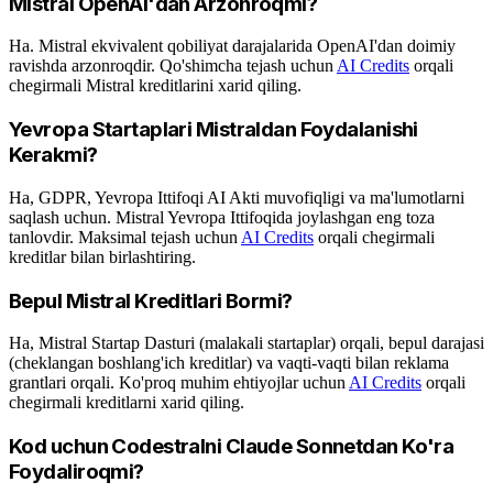
Mistral OpenAI'dan Arzonroqmi?
Ha. Mistral ekvivalent qobiliyat darajalarida OpenAI'dan doimiy
ravishda arzonroqdir. Qo'shimcha tejash uchun
AI Credits
orqali
chegirmali Mistral kreditlarini xarid qiling.
Yevropa Startaplari Mistraldan Foydalanishi
Kerakmi?
Ha, GDPR, Yevropa Ittifoqi AI Akti muvofiqligi va ma'lumotlarni
saqlash uchun. Mistral Yevropa Ittifoqida joylashgan eng toza
tanlovdir. Maksimal tejash uchun
AI Credits
orqali chegirmali
kreditlar bilan birlashtiring.
Bepul Mistral Kreditlari Bormi?
Ha, Mistral Startap Dasturi (malakali startaplar) orqali, bepul darajasi
(cheklangan boshlang'ich kreditlar) va vaqti-vaqti bilan reklama
grantlari orqali. Ko'proq muhim ehtiyojlar uchun
AI Credits
orqali
chegirmali kreditlarni xarid qiling.
Kod uchun Codestralni Claude Sonnetdan Ko'ra
Foydaliroqmi?