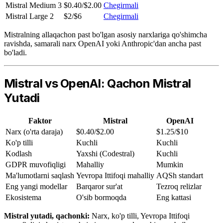
Mistral Medium 3
$0.40/$2.00
Chegirmali
Mistral Large 2
$2/$6
Chegirmali
Mistralning allaqachon past bo'lgan asosiy narxlariga qo'shimcha
ravishda, samarali narx OpenAI yoki Anthropic'dan ancha past
bo'ladi.
Mistral vs OpenAI: Qachon Mistral
Yutadi
Faktor
Mistral
OpenAI
Narx (o'rta daraja)
$0.40/$2.00
$1.25/$10
Ko'p tilli
Kuchli
Kuchli
Kodlash
Yaxshi (Codestral)
Kuchli
GDPR muvofiqligi
Mahalliy
Mumkin
Ma'lumotlarni saqlash
Yevropa Ittifoqi mahalliy
AQSh standart
Eng yangi modellar
Barqaror sur'at
Tezroq relizlar
Ekosistema
O'sib bormoqda
Eng kattasi
Mistral yutadi, qachonki:
Narx, ko'p tilli, Yevropa Ittifoqi