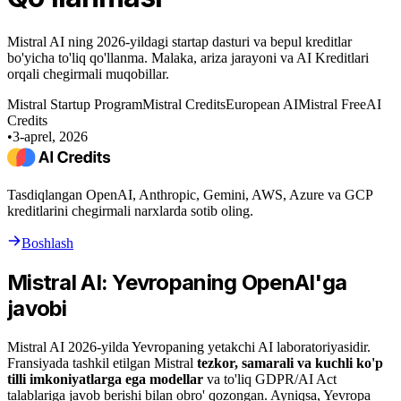
Mistral AI ning 2026-yildagi startap dasturi va bepul kreditlar
bo'yicha to'liq qo'llanma. Malaka, ariza jarayoni va AI Kreditlari
orqali chegirmali muqobillar.
Mistral Startup Program
Mistral Credits
European AI
Mistral Free
AI
Credits
•
3-aprel, 2026
Tasdiqlangan OpenAI, Anthropic, Gemini, AWS, Azure va GCP
kreditlarini chegirmali narxlarda sotib oling.
Boshlash
Mistral AI: Yevropaning OpenAI'ga
javobi
Mistral AI 2026-yilda Yevropaning yetakchi AI laboratoriyasidir.
Fransiyada tashkil etilgan Mistral
tezkor, samarali va kuchli ko'p
tilli imkoniyatlarga ega modellar
va to'liq GDPR/AI Act
talablariga javob berishi bilan obro' qozongan. Ayniqsa, Yevropa