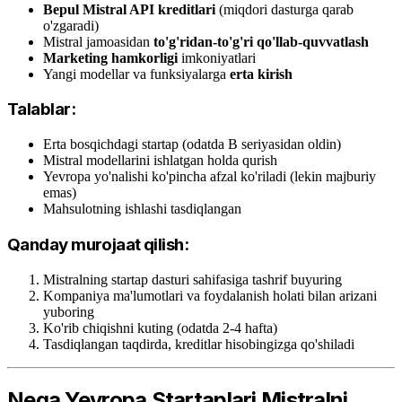
Bepul Mistral API kreditlari
(miqdori dasturga qarab
o'zgaradi)
Mistral jamoasidan
to'g'ridan-to'g'ri qo'llab-quvvatlash
Marketing hamkorligi
imkoniyatlari
Yangi modellar va funksiyalarga
erta kirish
Talablar:
Erta bosqichdagi startap (odatda B seriyasidan oldin)
Mistral modellarini ishlatgan holda qurish
Yevropa yo'nalishi ko'pincha afzal ko'riladi (lekin majburiy
emas)
Mahsulotning ishlashi tasdiqlangan
Qanday murojaat qilish:
Mistralning startap dasturi sahifasiga tashrif buyuring
Kompaniya ma'lumotlari va foydalanish holati bilan arizani
yuboring
Ko'rib chiqishni kuting (odatda 2-4 hafta)
Tasdiqlangan taqdirda, kreditlar hisobingizga qo'shiladi
Nega Yevropa Startaplari Mistralni