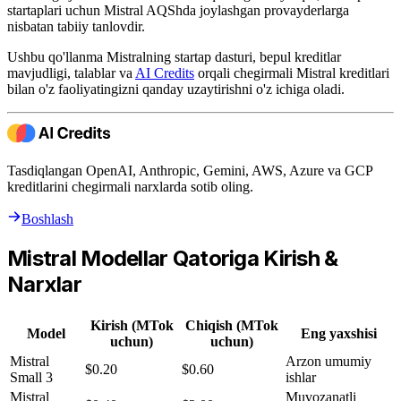
startaplari uchun Mistral AQShda joylashgan provayderlarga
nisbatan tabiiy tanlovdir.
Ushbu qo'llanma Mistralning startap dasturi, bepul kreditlar
mavjudligi, talablar va
AI Credits
orqali chegirmali Mistral kreditlari
bilan o'z faoliyatingizni qanday uzaytirishni o'z ichiga oladi.
Tasdiqlangan OpenAI, Anthropic, Gemini, AWS, Azure va GCP
kreditlarini chegirmali narxlarda sotib oling.
Boshlash
Mistral Modellar Qatoriga Kirish &
Narxlar
Kirish (MTok
Chiqish (MTok
Model
Eng yaxshisi
uchun)
uchun)
Mistral
Arzon umumiy
$0.20
$0.60
Small 3
ishlar
Mistral
Muvozanatli