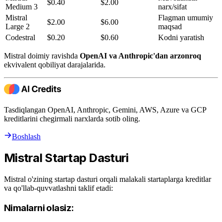
$0.40
$2.00
Medium 3
narx/sifat
Mistral
Flagman umumiy
$2.00
$6.00
Large 2
maqsad
Codestral
$0.20
$0.60
Kodni yaratish
Mistral doimiy ravishda
OpenAI va Anthropic'dan arzonroq
ekvivalent qobiliyat darajalarida.
Tasdiqlangan OpenAI, Anthropic, Gemini, AWS, Azure va GCP
kreditlarini chegirmali narxlarda sotib oling.
Boshlash
Mistral Startap Dasturi
Mistral o'zining startap dasturi orqali malakali startaplarga kreditlar
va qo'llab-quvvatlashni taklif etadi:
Nimalarni olasiz: