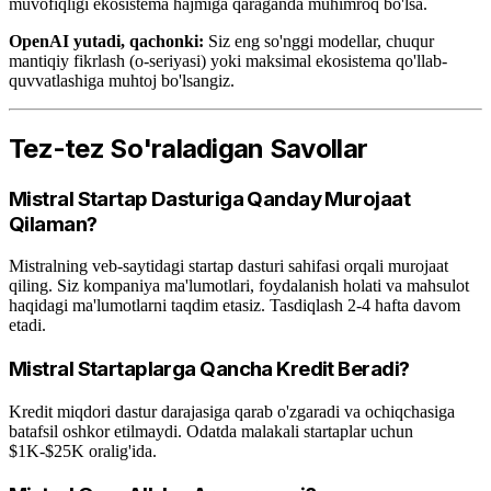
muvofiqligi ekosistema hajmiga qaraganda muhimroq bo'lsa.
OpenAI yutadi, qachonki:
Siz eng so'nggi modellar, chuqur
mantiqiy fikrlash (o-seriyasi) yoki maksimal ekosistema qo'llab-
quvvatlashiga muhtoj bo'lsangiz.
Tez-tez So'raladigan Savollar
Mistral Startap Dasturiga Qanday Murojaat
Qilaman?
Mistralning veb-saytidagi startap dasturi sahifasi orqali murojaat
qiling. Siz kompaniya ma'lumotlari, foydalanish holati va mahsulot
haqidagi ma'lumotlarni taqdim etasiz. Tasdiqlash 2-4 hafta davom
etadi.
Mistral Startaplarga Qancha Kredit Beradi?
Kredit miqdori dastur darajasiga qarab o'zgaradi va ochiqchasiga
batafsil oshkor etilmaydi. Odatda malakali startaplar uchun
$1K-$25K oralig'ida.