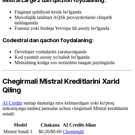
Mistral Large 2 dan qachon foydalaning:
Flagman qobiliyati kerak bo'lganda
Muvofiqlik talablari AQSh provayderlarini chiqarib
tashlaganida
Fransuz yoki boshqa Yevropa tili asosiy bo'lganda
Codestral dan qachon foydalaning:
Developer vositalarini yaratayotganda
Kod yaratish asosiy yo'nalish bo'lganda
Mistralning kodga xos sozlashini istagan paytingizda
Chegirmali Mistral Kreditlarini Xarid
Qiling
AI Credits
startap dasturiga mos kelmaydigan yoki ko'proq
imkoniyatga muhtoj jamoalar uchun chegirmali Mistral kreditlarini
sotadi:
Model
Chakana
AI Credits bilan
Mistral Small 3
$0.20/$0.60
Chegirmali