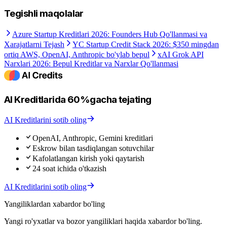
Tegishli maqolalar
Azure Startup Kreditlari 2026: Founders Hub Qo'llanmasi va
Xarajatlarni Tejash
YC Startup Credit Stack 2026: $350 mingdan
ortiq AWS, OpenAI, Anthropic bo'ylab bepul
xAI Grok API
Narxlari 2026: Bepul Kreditlar va Narxlar Qo'llanmasi
AI Kreditlarida 60%gacha tejating
AI Kreditlarini sotib oling
OpenAI, Anthropic, Gemini kreditlari
Eskrow bilan tasdiqlangan sotuvchilar
Kafolatlangan kirish yoki qaytarish
24 soat ichida o'tkazish
AI Kreditlarini sotib oling
Yangiliklardan xabardor bo'ling
Yangi ro'yxatlar va bozor yangiliklari haqida xabardor bo'ling.