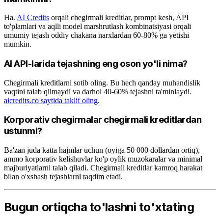
Ha.
AI Credits
orqali chegirmali kreditlar, prompt kesh, API
to'plamlari va aqlli model marshrutlash kombinatsiyasi orqali
umumiy tejash oddiy chakana narxlardan 60-80% ga yetishi
mumkin.
AI API-larida tejashning eng oson yo'li nima?
Chegirmali kreditlarni sotib oling. Bu hech qanday muhandislik
vaqtini talab qilmaydi va darhol 40-60% tejashni ta'minlaydi.
aicredits.co saytida taklif oling
.
Korporativ chegirmalar chegirmali kreditlardan
ustunmi?
Ba'zan juda katta hajmlar uchun (oyiga 50 000 dollardan ortiq),
ammo korporativ kelishuvlar ko'p oylik muzokaralar va minimal
majburiyatlarni talab qiladi. Chegirmali kreditlar kamroq harakat
bilan o'xshash tejashlarni taqdim etadi.
Bugun ortiqcha to'lashni to'xtating