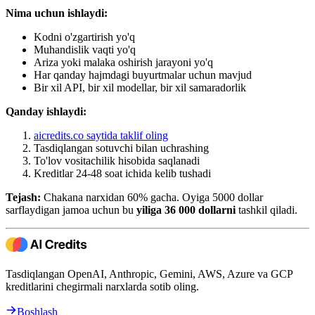
Nima uchun ishlaydi:
Kodni o'zgartirish yo'q
Muhandislik vaqti yo'q
Ariza yoki malaka oshirish jarayoni yo'q
Har qanday hajmdagi buyurtmalar uchun mavjud
Bir xil API, bir xil modellar, bir xil samaradorlik
Qanday ishlaydi:
aicredits.co saytida taklif oling
Tasdiqlangan sotuvchi bilan uchrashing
To'lov vositachilik hisobida saqlanadi
Kreditlar 24-48 soat ichida kelib tushadi
Tejash:
Chakana narxidan 60% gacha. Oyiga 5000 dollar
sarflaydigan jamoa uchun bu
yiliga 36 000 dollarni
tashkil qiladi.
Tasdiqlangan OpenAI, Anthropic, Gemini, AWS, Azure va GCP
kreditlarini chegirmali narxlarda sotib oling.
Boshlash