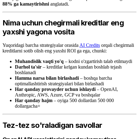
88% ga kamaytirishni
anglatadi.
Nima uchun chegirmali kreditlar eng
yaxshi yagona vosita
Yuqoridagi barcha strategiyalar orasida
AI Credits
orqali chegirmali
kreditlarni sotib olish eng yaxshi ROI ga ega, chunki:
Muhandislik vaqti yo'q
– kodni o'zgartirish talab etilmaydi
Darhol ta'sir
– kreditlar kelgan kundan boshlab tejash
boshlanadi
Hamma narsa bilan birlashadi
– boshqa barcha
optimallashtirish strategiyalari bilan birlashadi
Har qanday provayder uchun ishlaydi
– OpenAI,
Anthropic, AWS, Azure, GCP va boshqalar
Har qanday hajm
– oyiga 500 dollardan 500 000
dollargacha+
Tez-tez so'raladigan savollar