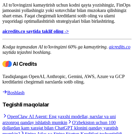
AI to'lovingizni kamaytirish uchun kodni qayta yozishingiz, FinOps
jamoasini yollashingiz yoki sotuvchilar bilan muzokara qilishingiz
shart emas. Faqat chegirmali kreditlarni sotib oling va ularni
yuqoridagi optimallashtirish strategiyalari bilan birlashtiring.
aicredits.co saytida taklif oling ->
Kodga tegmasdan AI to'lovingizni 60% ga kamaytiring.
aicredits.co
saytida tejashni boshlang.
Tasdiqlangan OpenAI, Anthropic, Gemini, AWS, Azure va GCP
kreditlarini chegirmali narxlarda sotib oling.
Boshlash
Tegishli maqolalar
OpenClaw AI Agent: Eng yaxshi modellar, narxlar va uni
arzonroq qanday ishlatish mumkin
O'zbekiston uchun 100
dollardan kam xarajat bilan ChatGPT klonini qanday yaratish
mumkin?
Stripe Atlas va Stripe Startup Kreditlari tushuntirildi