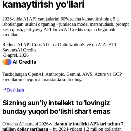
kamaytirish yo'llari
2026-yilda AI API xarajatlarini 60% gacha kamaytirishning 5 ta
isbotlangan usulini o'rganing - jumladan model marshrutlash, prompt
kesh qilish, partiyaviy API-lar va AI Credits orqali chegirmali
kreditlar.
Reduce AI API Costs
AI Cost Optimization
Save on AI
AI API
Savings
AI Credits
•
3-aprel, 2026
Tasdiqlangan OpenAI, Anthropic, Gemini, AWS, Azure va GCP
kreditlarini chegirmali narxlarda sotib oling.
Boshlash
Sizning sun'iy intellekt to'lovingiz
bunday yuqori bo'lishi shart emas
O'rtacha AI startapi 2026-yilda
sun'iy intellekt API-lari uchun 7
million dollar sarflagan
– bu 2024-yildagi 1,2 million dollardan