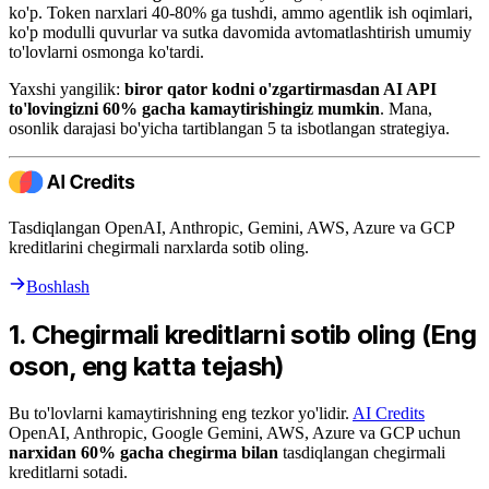
ko'p. Token narxlari 40-80% ga tushdi, ammo agentlik ish oqimlari,
ko'p modulli quvurlar va sutka davomida avtomatlashtirish umumiy
to'lovlarni osmonga ko'tardi.
Yaxshi yangilik:
biror qator kodni o'zgartirmasdan AI API
to'lovingizni 60% gacha kamaytirishingiz mumkin
. Mana,
osonlik darajasi bo'yicha tartiblangan 5 ta isbotlangan strategiya.
Tasdiqlangan OpenAI, Anthropic, Gemini, AWS, Azure va GCP
kreditlarini chegirmali narxlarda sotib oling.
Boshlash
1. Chegirmali kreditlarni sotib oling (Eng
oson, eng katta tejash)
Bu to'lovlarni kamaytirishning eng tezkor yo'lidir.
AI Credits
OpenAI, Anthropic, Google Gemini, AWS, Azure va GCP uchun
narxidan 60% gacha chegirma bilan
tasdiqlangan chegirmali
kreditlarni sotadi.