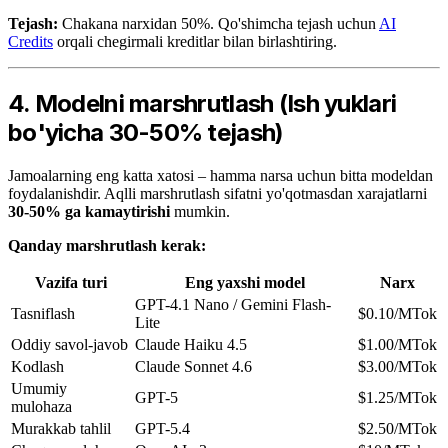
Tejash:
Chakana narxidan 50%. Qo'shimcha tejash uchun
AI
Credits
orqali chegirmali kreditlar bilan birlashtiring.
4. Modelni marshrutlash (Ish yuklari
bo'yicha 30-50% tejash)
Jamoalarning eng katta xatosi – hamma narsa uchun bitta modeldan
foydalanishdir. Aqlli marshrutlash sifatni yo'qotmasdan xarajatlarni
30-50% ga kamaytirishi
mumkin.
Qanday marshrutlash kerak:
Vazifa turi
Eng yaxshi model
Narx
GPT-4.1 Nano / Gemini Flash-
Tasniflash
$0.10/MTok
Lite
Oddiy savol-javob
Claude Haiku 4.5
$1.00/MTok
Kodlash
Claude Sonnet 4.6
$3.00/MTok
Umumiy
GPT-5
$1.25/MTok
mulohaza
Murakkab tahlil
GPT-5.4
$2.50/MTok