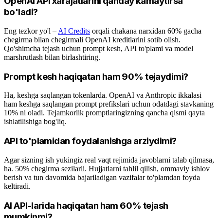
OpenAI API xarajatlarini qanday kamaytirsa
bo'ladi?
Eng tezkor yo'l –
AI Credits
orqali chakana narxidan 60% gacha
chegirma bilan chegirmali OpenAI kreditlarini sotib olish.
Qo'shimcha tejash uchun prompt kesh, API to'plami va model
marshrutlash bilan birlashtiring.
Prompt kesh haqiqatan ham 90% tejaydimi?
Ha, keshga saqlangan tokenlarda. OpenAI va Anthropic ikkalasi
ham keshga saqlangan prompt prefikslari uchun odatdagi stavkaning
10% ni oladi. Tejamkorlik promptlaringizning qancha qismi qayta
ishlatilishiga bog'liq.
API to'plamidan foydalanishga arziydimi?
Agar sizning ish yukingiz real vaqt rejimida javoblarni talab qilmasa,
ha. 50% chegirma sezilarli. Hujjatlarni tahlil qilish, ommaviy ishlov
berish va tun davomida bajariladigan vazifalar to'plamdan foyda
keltiradi.
AI API-larida haqiqatan ham 60% tejash
mumkinmi?