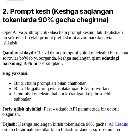
2. Prompt kesh (Keshga saqlangan
tokenlarda 90% gacha chegirma)
OpenAI va Anthropic ikkalasi ham prompt keshini taklif qilishadi –
bu so'rovlar bo'ylab prompt prefikslarini arzon narxda qayta
ishlatish.
Qanday ishlaydi:
Bir xil tizim promptini yoki kontekstini bir nechta
so'rovlar bo'ylab yuborganda, keshga saqlangan qism
odatdagi
narxining 10% ni
tashkil qiladi.
Eng yaxshisi:
Bir xil tizim promptlari bilan chatbotlar
Bir xil hujjatlarni qayta ishlatadigan RAG quvurlari
Umumiy kontekstni baham ko'radigan ko'p bosqichli
suhbatlar
Joriy qilish qiyinligi:
Past – odatda API parametrida bir qatorli
o'zgarish.
Tejash:
Keshga saqlangan kirish tokenlarida 90% gacha.
AI Credits
orqali chegirmali kreditlar bilan birlashtirilganda, siz qo'shimcha