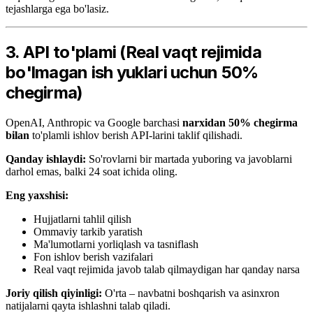
tejashlarga ega bo'lasiz.
3. API to'plami (Real vaqt rejimida
bo'lmagan ish yuklari uchun 50%
chegirma)
OpenAI, Anthropic va Google barchasi
narxidan 50% chegirma
bilan
to'plamli ishlov berish API-larini taklif qilishadi.
Qanday ishlaydi:
So'rovlarni bir martada yuboring va javoblarni
darhol emas, balki 24 soat ichida oling.
Eng yaxshisi:
Hujjatlarni tahlil qilish
Ommaviy tarkib yaratish
Ma'lumotlarni yorliqlash va tasniflash
Fon ishlov berish vazifalari
Real vaqt rejimida javob talab qilmaydigan har qanday narsa
Joriy qilish qiyinligi:
O'rta – navbatni boshqarish va asinxron
natijalarni qayta ishlashni talab qiladi.