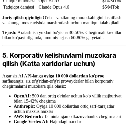
Chuqur mulohaza
OpenAI o3
$10/MTok
Tadqiqot darajasi
Claude Opus 4.6
$5/MTok
Joriy qilish qiyinligi:
O'rta – vazifaning murakkabligini tasniflash
va shunga mos ravishda marshrutlash uchun mantiqni talab qiladi.
Tejash:
Aralash ish yuklari bo'yicha 30-50%. Chegirmali kreditlar
bilan ko'paytirilganda, umumiy tejash 60-80% ga yetadi.
5. Korporativ kelishuvlarni muzokara
qilish (Katta xaridorlar uchun)
Agar siz AI API-lariga
oyiga 10 000 dollardan ko'proq
sarflasangiz, siz to'g'ridan-to'g'ri provayderlar bilan korporativ
chegirmalarni muzokara qila olasiz:
OpenAI:
500 dan ortiq o'rinlar uchun ko'p yillik majburiyat
bilan 15-42% chegirma
Anthropic:
Oyiga 10 000 dollardan ortiq sarf-xarajatlar
uchun maxsus narxlar
AWS Bedrock:
Ta'minlangan o'tkazuvchanlik chegirmalari
Google Vertex AI:
Hajmdagi narxlar