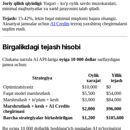
Joriy qilish qiyinligi:
Yuqori – ko'p oylik savdo muzokaralari,
minimal majburiyatlar va xarid jarayonini talab qiladi.
Tejash:
15-42%, lekin faqat minimal miqdorni bajara olsangiz.
Aksariyat jamoalar uchun
AI Credits
tezroq yaxshiroq chegirmalarni
taqdim etadi.
Birgalikdagi tejash hisobi
Chakana narxda AI API-lariga
oyiga 10 000 dollar
sarflaydigan
jamoa uchun:
Oylik
Yillik
Strategiya
xarajat
tejash
Optimizatsiyasiz
$10,000
$0
Faqat model marshrutlash
$5,500
$54,000
Marshrutlash + to'plam + kesh
$3,000
$84,000
Marshrutlash + kesh + AI Credits
$2,000
$96,000
chegirmasi
Barcha strategiyalar birlashtirilgan
$1,200
$105,600
Bu oyiga 10 000 dollarlik boshlang'ich nuqtadan AI to'lovingizni