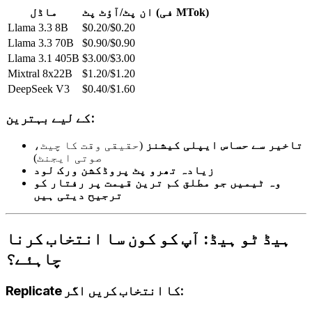
ان پٹ/آؤٹ پٹ (فی MTok)
ماڈل
Llama 3.3 8B
$0.20/$0.20
Llama 3.3 70B
$0.90/$0.90
Llama 3.1 405B
$3.00/$3.00
Mixtral 8x22B
$1.20/$1.20
DeepSeek V3
$0.40/$1.60
کے لیے بہترین:
تاخیر سے حساس ایپلی کیشنز
(حقیقی وقت کا چیٹ،
صوتی ایجنٹ)
زیادہ تھرو پٹ پروڈکشن ورک لود
وہ ٹیمیں جو مطلق کم ترین قیمت پر رفتار کو
ترجیح دیتی ہیں
ہیڈ ٹو ہیڈ: آپ کو کون سا انتخاب کرنا
چاہئے؟
Replicate کا انتخاب کریں اگر: