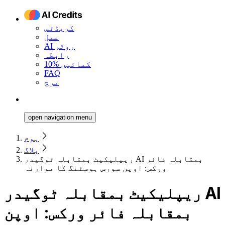
کریڈٹس
عمل
AI روٹر
رابطہ
10% کمائیں
FAQ
مرچ
open navigation menu
ہوم
بلاگ
ریپلیکیٹ بمقابلہ ٹوگیدر AI بمقابلہ فائر
ورکس: اوپن سورس ہوسٹنگ کا موازنہ
ریپلیکیٹ بمقابلہ ٹوگیدر AI
بمقابلہ فائر ورکس: اوپن