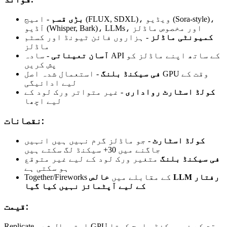
بڑی قسم
- امیج (FLUX, SDXL)، ویڈیو (Sora-style)،
آڈیو (Whisper, Bark)، LLMs، اور مخصوص ماڈلز
کمیونٹی ماڈلز
- ہزاروں فائن ٹیونڈ اور کسٹم
ماڈلز
آسان تعیناتی
- سادہ API کے ساتھ اپنے ماڈلز کو
پش کریں
فی سیکنڈ بلنگ
- استعمال شدہ اصل GPU وقت کے
لیے ادائیگی
کولڈ اسٹارٹ رواداری
- غیر متواتر ورک لود کے
لیے اچھا
نقصانات:
کولڈ اسٹارٹ
- جو ماڈلز گرم نہیں ہیں انہیں
جاگنے میں 30+ سیکنڈ لگ سکتے ہیں
فی سیکنڈ بلنگ
متغیر ورک لود کے لیے غیر متوقع
ہو سکتی ہے
Together/Fireworks کے مقابلے میں
خالص LLM رفتار
کے لیے آپٹمائز نہیں کیا گیا
قیمت:
Replicate استعمال شدہ GPU وقت کے فی سیکنڈ چارج کرتا