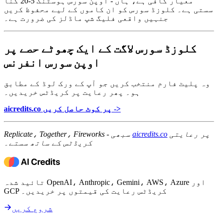
معیار کافی ہے، ہاں - اوپن سورس ہوسٹنگ 5-20 گنا
سستی ہے۔ کلوزڈ سورس کو ان کاموں کے لیے محفوظ کریں
جنہیں واقعی فلیگ شپ ماڈلز کی ضرورت ہے۔
کلوزڈ سورس لاگت کے ایک چھوٹے حصے پر
اوپن سورس انفرنس
وہ پلیٹ فارم منتخب کریں جو آپ کے ورک لوڈ کے مطابق
ہو۔ پھر رعایت پر کریڈٹس خریدیں۔
aicredits.co پر کوٹ حاصل کریں ->
پر رعایتی
aicredits.co
Replicate، Together، Fireworks - سبھی
کریڈٹس کے ساتھ سستے۔
تائید شدہ OpenAI، Anthropic، Gemini، AWS، Azure اور
GCP کریڈٹس رعایت کی قیمتوں پر خریدیں۔
شروع کریں