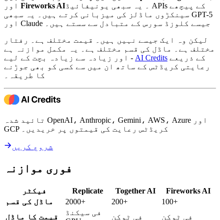
۔ یہ سبھی یونیفائیڈ APIs کے پیچھے
Fireworks AI
اور
سینکڑوں ماڈلز کی میزبانی کرتے ہیں۔ یہ سبھی GPT-5
اور Claude جیسے کلوزڈ سورس کے متبادل سے سستے ہیں۔
لیکن وہ ایک جیسے نہیں ہیں۔ قیمت مختلف ہے۔ رفتار
مختلف ہے۔ ماڈل کی قسم مختلف ہے۔ یہ مکمل موازنہ ہے
کے ذریعے
AI Credits
- اور زیادہ سے زیادہ بچت کے لیے
رعایتی کریڈٹس کے ساتھ ان میں سے کسی کو بھی جوڑنے
کا طریقہ۔
تائید شدہ OpenAI، Anthropic، Gemini، AWS، Azure اور
GCP کریڈٹس رعایت کی قیمتوں پر خریدیں۔
شروع کریں
فوری موازنہ
Fireworks AI
Together AI
Replicate
فیکٹر
100+
200+
2000+
ماڈل کی قسم
فی سیکنڈ
فی ٹوکن
فی ٹوکن
قیمت کا ماڈل