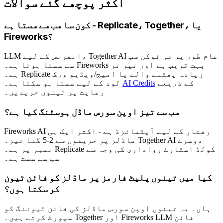
اکثر پوچھے گئے سوالات
کون سا سب سے سستا ہے - Replicate، Together، یا
Fireworks؟
LLM انفرنس کے لیے، Together AI عام طور پر فی ٹوکن سب
سے سستا ہوتا ہے۔ Fireworks بہت قریب ہے اور تیز تر
ہے۔ Replicate زیادہ پھٹنے والے یا امیج/ویڈیو ورک
کے ذریعے
AI Credits
لود کے لیے سستا ہو سکتا ہے۔
رعایت پر تینوں خریدیں۔
سب سے تیز اوپن سورس ماڈل ہوسٹنگ کیا ہے؟
Fireworks AI رفتار کے لیے آپٹمائزڈ ہے - اکثر ایک ہی
ماڈلز پر حریفوں سے 2-5 گنا تیز۔ Together AI دوسرے
نمبر پر ہے۔ Replicate کولڈ اسٹارٹ رواداری کی وجہ سے
سب سے سست ہے۔
کیا میں تینوں پلیٹ فارمز پر ماڈلز کو فائن ٹیون
کر سکتا ہوں؟
ہاں۔ یہ تینوں اوپن سورس ماڈلز کی فائن ٹیوننگ کو
سپورٹ کرتے ہیں۔ Together اور Fireworks LLM فائن