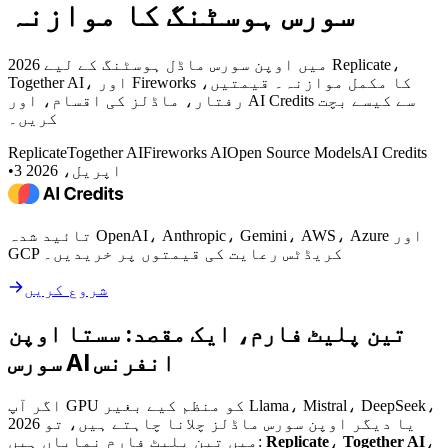
سورس ہوسٹنگ کا موازنہ
2026 میں اوپن سورس ماڈل ہوسٹنگ کے لیے Replicate،
Together AI، اور Fireworks کا مکمل موازنہ۔ قیمتیں،
رفتار، ماڈلز کی اقسام، اور AI Credits سے کیسے بچت
کریں۔
Replicate
Together AI
Fireworks AI
Open Source Models
AI Credits
3 اپریل، 2026
•
تائید شدہ OpenAI، Anthropic، Gemini، AWS، Azure اور
GCP کریڈٹس رعایت کی قیمتوں پر خریدیں۔
شروع کریں
تین پلیٹ فارم، ایک مقصد: سستا اوپن
سورس AI انفرنس
اگر آپ GPU کو منظم کیے بغیر Llama، Mistral، DeepSeek،
یا دیگر اوپن سورس ماڈلز چلانا چاہتے ہیں، تو 2026
،
Together AI
،
Replicate
میں تین پلیٹ فارم نمایاں ہیں: