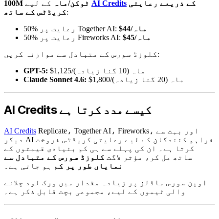
کے ذریعے رعایتی
AI Credits
کے لیے
100M ٹوکن/ماہ
:
کریڈٹس کے ساتھ
$44/ماہ
50% رعایت پر Together AI:
$45/ماہ
50% رعایت پر Fireworks AI:
کلوزڈ سورس کے متبادل سے موازنہ کریں:
$1,125/ماہ (10 گنا زیادہ)
GPT-5:
$1,800/ماہ (20 گنا زیادہ)
Claude Sonnet 4.6:
AI Credits کیسے مدد کرتا ہے
Replicate، Together AI، Fireworks، اور بہت سے
AI Credits
دیگر AI فراہم کنندگان کے لیے رعایتی کریڈٹس فروخت
کرتا ہے۔ ان کی پہلے سے ہی کم بنیادی قیمتوں کے
ساتھ مل کر، مؤثر لاگت
کلوزڈ سورس کے متبادل سے
نمایاں طور پر کم
ہو جاتی ہے۔
اوپن سورس ماڈلز پر زیادہ مقدار میں ورک لود چلانے
والی ٹیموں کے لیے، مجموعی بچت قابل ذکر ہے۔