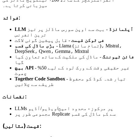
میزبانی کرتا ہے۔
فوائد:
LLM آپٹمائزڈ
- بہت سے اوپن سورس ماڈلز پر تیز
ترین انفرنس
فی ٹوکن قیمت
- قابل پیشین گوئی لاگت
- Llama (تمام سائز)، Mistral،
بڑی ماڈل کی قسم
DeepSeek، Qwen، Gemma، Mixtral
فائن ٹیوننگ
- ماڈل کی ملکیت کے ساتھ تعاون کیا
گیا
- غیر حقیقی وقت کے ورک لود کے لیے 50%
بیچ API
چھوٹ
- تیار شدہ کوڈ کو محفوظ
Together Code Sandbox
طریقے سے چلائیں
نقصانات:
LLMs پر مرکوز - محدود امیج/ویڈیو/آڈیو
مجموعی طور پر Replicate سے کم ماڈل کی قسم
قیمت (مثالیں):