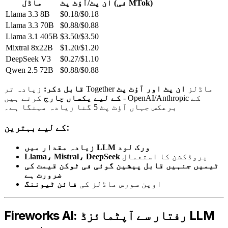
ان پٹ/آؤٹ پٹ (فی MTok)
ماڈل
Llama 3.3 8B
$0.18/$0.18
Llama 3.3 70B
$0.88/$0.88
Llama 3.1 405B
$3.50/$3.50
Mixtral 8x22B
$1.20/$1.20
DeepSeek V3
$0.27/$1.10
Qwen 2.5 72B
$0.88/$0.88
زیادہ تر Together ماڈلز
ان پٹ اور آؤٹ پٹ
قابل ذکر:
کے لیے یکساں چارج
کرتے ہیں - OpenAI/Anthropic کے
برعکس جہاں آؤٹ پٹ 5 گنا زیادہ مہنگا ہے۔
کے لیے بہترین:
زیادہ مقدار میں LLM ورک لود
پروڈکشن کا استعمال
Llama، Mistral، DeepSeek
ٹیمیں جنہیں قابل پیشین گوئی فی ٹوکن قیمت کی
ضرورت ہے
اوپن سورس ماڈلز کی
فائن ٹیوننگ
Fireworks AI: رفتار سے آپٹمائزڈ LLM