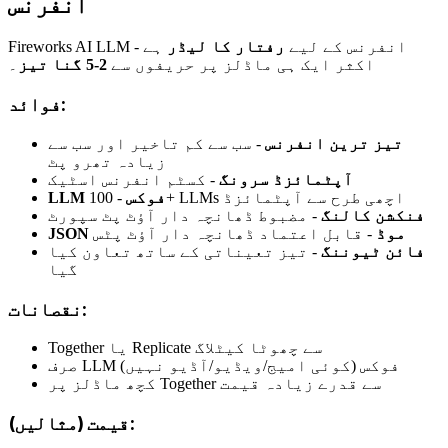
انفرنس
Fireworks AI LLM انفرنس کے لیے
رفتار کا لیڈر
ہے -
اکثر ایک ہی ماڈلز پر حریفوں سے
2-5 گنا تیز
۔
فوائد:
تیز ترین انفرنس
- سب سے کم تاخیر اور سب سے
زیادہ تھرو پٹ
آپٹمائزڈ سرونگ
- کسٹم انفرنس اسٹیک
- 100+ LLMs اچھی طرح سے آپٹمائزڈ
LLM فوکس
فنکشن کالنگ
- مضبوط ڈھانچہ دار آؤٹ پٹ سپورٹ
JSON موڈ
- قابل اعتماد ڈھانچہ دار آؤٹ پٹس
فائن ٹیوننگ
- تیز تعیناتی کے ساتھ تعاون کیا
گیا
نقصانات:
Together یا Replicate سے چھوٹا کیٹلاگ
صرف LLM فوکس (کوئی امیج/ویڈیو/آڈیو نہیں)
کچھ ماڈلز پر Together سے قدرے زیادہ قیمت
قیمت (مثالیں):