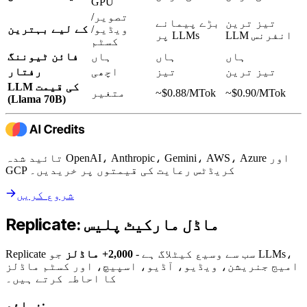
GPU
تصویر/
تیز ترین
بڑے پیمانے
ویڈیو/
کے لیے بہترین
LLM انفرنس
پر LLMs
کسٹم
ہاں
ہاں
ہاں
فائن ٹیوننگ
تیز ترین
تیز
اچھی
رفتار
LLM کی قیمت
~$0.90/MTok
~$0.88/MTok
متغیر
(Llama 70B)
تائید شدہ OpenAI، Anthropic، Gemini، AWS، Azure اور
GCP کریڈٹس رعایت کی قیمتوں پر خریدیں۔
شروع کریں
Replicate: ماڈل مارکیٹ پلیس
Replicate سب سے وسیع کیٹلاگ ہے -
2,000+ ماڈلز
جو LLMs،
امیج جنریشن، ویڈیو، آڈیو، اسپیچ، اور کسٹم ماڈلز
کا احاطہ کرتے ہیں۔
فوائد: