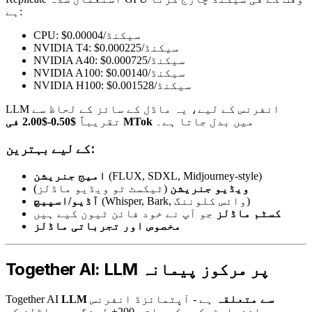
ہے:
CPU: $0.00004/سیکنڈ
NVIDIA T4: $0.000225/سیکنڈ
NVIDIA A40: $0.000725/سیکنڈ
NVIDIA A100: $0.00140/سیکنڈ
NVIDIA H100: $0.001528/سیکنڈ
LLM انفرنس کے لیے، یہ ماڈل کے سائز کے لحاظ سے
میں بدل جاتا ہے۔
$0.50-$2.00 فی MTok
تقریباً
کے لیے بہترین:
(FLUX, SDXL, Midjourney-style)
امیج جنریشن
ویڈیو جنریشن
(ٹیکسٹ ٹو ویڈیو ماڈلز)
(Whisper, Bark, وائس کلوننگ)
آڈیو/اسپیچ
کسٹم ماڈلز
جو آپ نے خود فائن ٹیون کیے ہیں
مخصوص اور تجرباتی ماڈلز
Together AI: LLM پر مرکوز پیمانہ
LLM سے متعلقہ
ہے - آپٹمائزڈ انفرنس
Together AI
انفراسٹرکچر کے ساتھ 200+ لینگویج ماڈلز کی