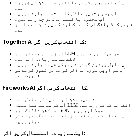
آپ کو امیج، ویڈیو، یا آڈیو جنریشن کی ضرورت
ہے۔
آپ وسیع ترین ماڈل کا انتخاب چاہتے ہیں۔
آپ مخصوص یا کسٹم ماڈلز چلا رہے ہیں۔
فی سیکنڈ بلنگ آپ کے ورک لوڈ کے پیٹرن کے مطابق
ہے۔
Together AI کا انتخاب کریں اگر:
آپ زیادہ مقدار میں LLM انفرنس کر رہے ہیں۔
لاگت سب سے زیادہ اہم ہے۔
آپ قابل پیشین گوئی فی ٹوکن قیمت چاہتے ہیں۔
آپ کو اوپن سورس ماڈلز کو فائن ٹیون کرنے کی
ضرورت ہے۔
Fireworks AI کا انتخاب کریں اگر:
تاخیر مشن کی اہمیت کی حامل ہے۔
آپ کو سب سے تیز ممکن LLM انفرنس کی ضرورت ہے۔
فنکشن کالنگ اور JSON موڈ اہم ہیں۔
آپ رفتار کے لیے قدرے زیادہ ادائیگی کرنے کو
تیار ہیں۔
ایک سے زیادہ استعمال کریں اگر: