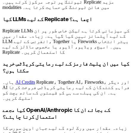
ٹیوننگ پر توجہ مرکوز کرتے ہیں۔ Replicate مزید
modalities میں فائن ٹیوننگ کی حمایت کرتا ہے۔
کیا LLMs کے لیے Replicate اچھا ہے؟
Replicate LLMs کی میزبانی کرتا ہے لیکن خاص طور پر ان
کے لیے آپٹمائز نہیں کیا گیا ہے۔ زیادہ مقدار میں
LLM انفرنس کے لیے، Together یا Fireworks بہتر انتخاب
ہیں۔ امیج، ویڈیو، آڈیو، یا مخصوص ماڈلز کے لیے
Replicate کا استعمال کریں۔
کیا میں ان پلیٹ فارمز کے لیے رعایتی کریڈٹس خرید
سکتا ہوں؟
Replicate، Together AI، Fireworks، اور دیگر
AI Credits
ہاں۔
AI فراہم کنندگان کے لیے رعایتی کریڈٹس فروخت کرتا
ہے۔ ان کی پہلے سے ہی کم قیمتوں کے ساتھ بچت کو
اسٹیک کریں۔
کیا مجھے OpenAI/Anthropic کے بجائے ان کا
استعمال کرنا چاہئے؟
زیادہ مقدار میں ورک لود کے لیے جہاں اوپن سورس کا