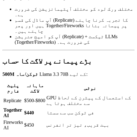
مختلف ورک لود کو مختلف آپٹیمائزیشن کی ضرورت
ہے۔
آپ ماڈل کی قسم (Replicate) کا تجربہ کرنا چاہتے
ہیں اور پھر Together/Fireworks پر پیمانہ بنانا
چاہتے ہیں۔
آپ کو امیج جنریشن (Replicate) + ٹیکسٹ LLMs
(Together/Fireworks) کی ضرورت ہے۔
بڑے پیمانے پر لاگت کا حساب
Llama 3.3 70B کے لیے:
500M ٹوکن/ماہ
ماہانہ
پلیٹ
نوٹس
لاگت
فارم
GPU کے استعمال کے پیٹرن کے لحاظ
Replicate
$500-$800
سے مختلف ہوتا ہے
Together
فی ٹوکن سب سے سستا
$440
AI
Fireworks
بہت قریب، تیز تر انفرنس
$450
AI