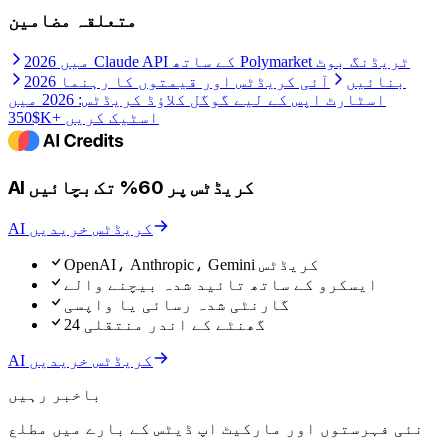
متعلقہ مضامین
2026 میں Claude API کے ساتھ Polymarket ٹریڈنگ بوٹ
بنائیں
آئی کریڈٹس اور قیمتوں کا رہنما 2026
اسٹارٹ اپس کے لیے گوگل کلاؤڈ کریڈٹس: 2026 میں
$350K+ اسٹیک کریں
AI کریڈٹس پر 60% تک بچائیں
AI کریڈٹس خریدیں
OpenAI، Anthropic، Gemini کریڈٹس
ایسکرو کے ساتھ تائید شدہ بیچنے والے
گارنٹی شدہ رسائی یا واپسی
24 گھنٹے کے اندر منتقلی
AI کریڈٹس خریدیں
باخبر رہیں
نئی فہرستوں اور مارکیٹ اپ ڈیٹس کے بارے میں مطلع
ہوں۔