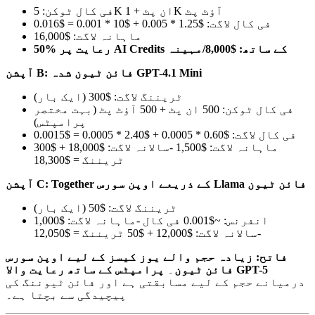
فی کال ٹوکن: 5K ان پٹ + 1K آؤٹ پٹ
فی کال لاگت: $1.25 * 0.005 + $10 * 0.001 = $0.016
ماہانہ لاگت: $16,000
50% رعایت پر AI Credits کے ساتھ: $8,000/مہینہ
آپشن B: فائن ٹیون شدہ GPT-4.1 Mini
ٹریننگ لاگت: $300 (ایک بار)
فی کال ٹوکن: 500 ان پٹ + 500 آؤٹ پٹ (بہت مختصر
پرامپٹس)
فی کال لاگت: $0.60 * 0.0005 + $2.40 * 0.0005 = $0.0015
ماہانہ لاگت: $1,500 -سالانہ لاگت: $18,000 + $300
ٹریننگ = $18,300
آپشن C: Together کے ذریعے اوپن سورس Llama فائن ٹیون
ٹریننگ لاگت: $50 (ایک بار)
انفرنس: ~$0.001 فی کال -ماہانہ لاگت: $1,000
-سالانہ لاگت: $12,000 + $50 ٹریننگ = $12,050
فاتح: زیادہ حجم والے یوز کیسز کے لیے اوپن سورس
پرامپٹس کے ساتھ رعایت والا GPT-5
فائن ٹیون
۔
درمیانے حجم کے لیے مسابقتی ہے اور فائن ٹیوننگ کی
پیچیدگی سے بچتا ہے۔