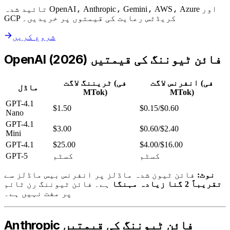
تائید شدہ OpenAI، Anthropic، Gemini، AWS، Azure اور
GCP کریڈٹس رعایت کی قیمتوں پر خریدیں۔
شروع کریں
OpenAI فائن ٹیوننگ کی قیمتیں (2026)
انفرنس لاگت (فی
ٹریننگ لاگت (فی
ماڈل
MTok)
MTok)
GPT-4.1
$1.50
$0.15/$0.60
Nano
GPT-4.1
$3.00
$0.60/$2.40
Mini
GPT-4.1
$25.00
$4.00/$16.00
کسٹم
کسٹم
GPT-5
نوٹ:
فائن ٹیون شدہ ماڈلز پر انفرنس بیس ماڈلز سے
تقریباً 2 گنا زیادہ مہنگا
ہے۔ فائن ٹیوننگ رن ٹائم
پر مفت نہیں ہے۔
Anthropic فائن ٹیوننگ کی قیمتیں