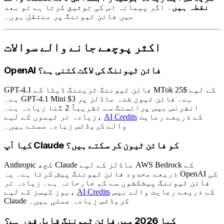
نقطہ ہیں
۔ اگر پیمانہ اس کی توثیق کرتا ہے تو بعد
میں فائن ٹیوننگ پر منتقل ہوں۔
اکثر پوچھے جانے والے سوالات
OpenAI فائن ٹیوننگ کی لاگت کتنی ہے؟
GPT-4.1 فائن ٹیوننگ ٹریننگ ڈیٹا کے MTok کے لیے $25
ہے۔ GPT-4.1 Mini $3 ہے۔ فائن ٹیون شدہ ماڈلز پر
انفرنس بیس پرائسنگ سے تقریباً 2 گنا زیادہ ہے۔
کے ذریعے رعایت
AI Credits
زیادہ تر ٹیموں کے لیے،
والے کریڈٹس زیادہ سستے ہیں۔
کیا آپ Claude کو فائن ٹیون کر سکتے ہیں؟
Anthropic کچھ Claude ماڈلز کے لیے AWS Bedrock کے
ذریعے محدود فائن ٹیوننگ پیش کرتا ہے۔ یہ OpenAI کی
فائن ٹیوننگ پیشکشوں سے کم جارحانہ ہے۔ زیادہ تر
کے ذریعے رعایت والے بیس
AI Credits
یوز کیسز کے لیے،
Claude کریڈٹس زیادہ عملی ہیں۔
کیا 2026 میں فائن ٹیوننگ قابل قدر ہے؟