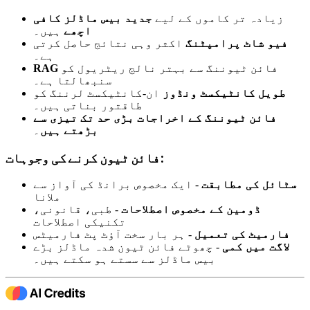
زیادہ تر کاموں کے لیے
جدید بیس ماڈلز کافی
اچھے
ہیں۔
فیو شاٹ پرامپٹنگ
اکثر وہی نتائج حاصل کرتی
ہے۔
فائن ٹیوننگ سے بہتر نالج ریٹریول کو
RAG
سنبھالتا ہے۔
طویل کانٹیکسٹ ونڈوز
ان-کانٹیکسٹ لرننگ کو
طاقتور بناتی ہیں۔
فائن ٹیوننگ کے اخراجات بڑی حد تک تیزی سے
بڑھتے ہیں
۔
فائن ٹیون کرنے کی وجوہات:
سٹائل کی مطابقت
- ایک مخصوص برانڈ کی آواز سے
ملانا
ڈومین کے مخصوص اصطلاحات
- طبی، قانونی،
تکنیکی اصطلاحات
فارمیٹ کی تعمیل
- ہر بار سخت آؤٹ پٹ فارمیٹس
لاگت میں کمی
- چھوٹے فائن ٹیون شدہ ماڈلز بڑے
بیس ماڈلز سے سستے ہو سکتے ہیں۔