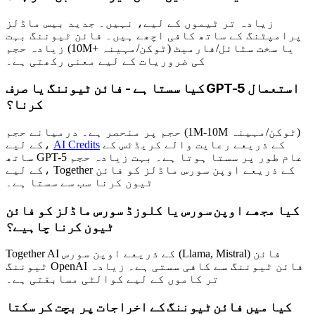
زیادہ تر ٹیموں کے لیے، نہیں۔ جدید بیس ماڈلز
پرامپٹنگ کے ساتھ کافی اچھے ہیں۔ فائن ٹیوننگ بہت
زیادہ حجم (10M+ ٹوکن/مہینہ) یا سخت سٹائل/فارمیٹ
کی ضروریات کے لیے معنی رکھتی ہے۔
کیا سستا ہے - فائن ٹیوننگ یا صرف GPT-5 استعمال
کرنا؟
حجم پر منحصر ہے۔ درمیانے حجم (1M-10M ٹوکن/مہینہ)
کے ذریعے رعایت والے کریڈٹس کے
AI Credits
کے لیے،
ساتھ GPT-5 عام طور پر سستا ہوتا ہے۔ بہت زیادہ حجم
کے لیے، Together کے ذریعے اوپن سورس ماڈلز کو فائن
ٹیون کرنا سب سے سستا ہے۔
کیا مجھے اوپن سورس یا کلوزڈ سورس ماڈلز کو فائن
ٹیون کرنا چاہیے؟
Together AI کے ذریعے اوپن سورس (Llama, Mistral) فائن
ٹیوننگ OpenAI فائن ٹیوننگ سے کافی سستی ہے۔ زیادہ
تر کاموں کے لیے کوالٹی مسابقتی ہے۔
کیا میں فائن ٹیوننگ کے اخراجات پر بچت کر سکتا