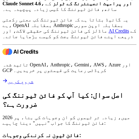
Claude Sonnet 4.6، اور پرامپٹ انجینئرنگ کے ٹولز
کے
ساتھ، فائن ٹیوننگ کا کیس زیادہ پیچیدہ ہے۔
یہ گائیڈ بتاتا ہے کہ فائن ٹیوننگ کب معنی رکھتی
ہے، OpenAI بمقابلہ Anthropic بمقابلہ اوپن سورس
کے
AI Credits
ماڈلز کی فائن ٹیوننگ کی حقیقی لاگت، اور
ذریعے اپنے فائن ٹیوننگ بجٹ کو کیسے بڑھایا جائے۔
تائید شدہ OpenAI، Anthropic، Gemini، AWS، Azure اور
GCP کریڈٹس رعایت کی قیمتوں پر خریدیں۔
شروع کریں
اصل سوال: کیا آپ کو فائن ٹیوننگ کی
ضرورت ہے؟
2026 میں، زیادہ تر ٹیموں کو ان وجوہات کی بناء پر
فائن ٹیوننگ کا جواب "نہیں" دینا چاہیے:
فائن ٹیون نہ کرنے کی وجوہات: