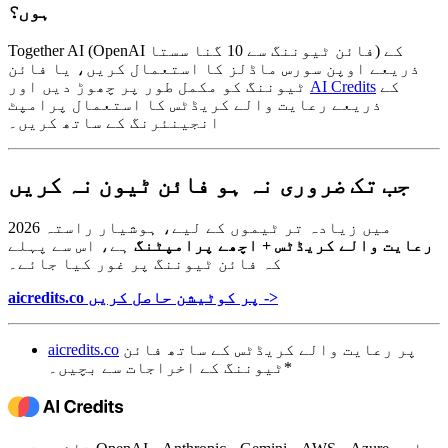
ہوں؟
Together AI (OpenAI فائن ٹیوننگ سے 10 گنا سستا) کے
ذریعے اوپن سورس ماڈلز کا استعمال کریں، یا فائن
کے
AI Credits
ٹیوننگ کو مکمل طور پر چھوڑ دیں اور
ذریعے رعایت والے کریڈٹس کا استعمال پرامپٹ
انجینئرنگ کے ساتھ کریں۔
جب تک ضروری نہ ہو فائن ٹیون نہ کریں
2026 میں زیادہ تر ٹیموں کے لیے، ہوشیار راستہ
رعایت والے کریڈٹس + اچھے پرامپٹنگ
ہے، اس سے پہلے
کہ فائن ٹیوننگ پر غور کیا جائے۔
aicredits.co پر کوٹیشن حاصل کریں ->
پر رعایت والے کریڈٹس کے ساتھ فائن
aicredits.co
ٹیوننگ کے اخراجات سے بچیں۔*