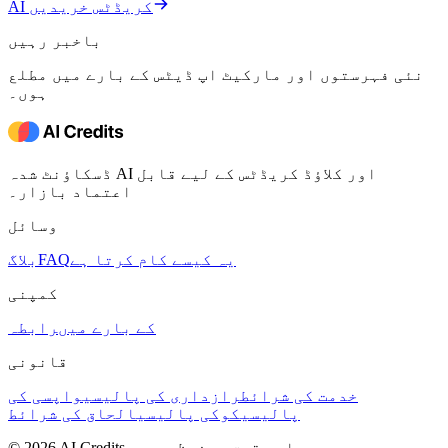
AI کریڈٹس خریدیں
باخبر رہیں
نئی فہرستوں اور مارکیٹ اپ ڈیٹس کے بارے میں مطلع
ہوں۔
ڈسکاؤنٹ شدہ AI اور کلاؤڈ کریڈٹس کے لیے قابل
اعتماد بازار۔
وسائل
یہ کیسے کام کرتا ہے
FAQ
بلاگ
کمپنی
کے بارے میں
رابطہ
قانونی
خدمت کی شرائط
رازداری کی پالیسی
واپسی کی
پالیسی
کوکی پالیسی
الحاق کی شرائط
© 2026 AI Credits. جملہ حقوق محفوظ ہیں۔