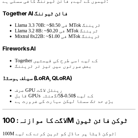
ٹیموں کے لیے، فائن ٹیوننگ کافی سستی ہے:
Together AI فائن ٹیوننگ
Llama 3.3 70B: ~$0.50 فی MTok ٹریننگ
Llama 3.2 8B: ~$0.20 فی MTok ٹریننگ
Mixtral 8x22B: ~$1.00 فی MTok ٹریننگ
Fireworks AI
Together کے لیے اسی طرح کی قیمتیں
بعض صورتوں میں تیز تر ٹریننگ
سیلف ہوسٹڈ (LoRA, QLoRA)
صرف GPU رینٹل لاگت
قابل GPUs کے لیے $0.50-$5/گھنٹہ
بڑی حد تک سستا لیکن مہارت کی ضرورت ہے
لاگت کا موازنہ: 100M ٹوکن فائن ٹیون
100M ٹوکن ڈیٹا پر ماڈل کو ٹرین کرنے کے لیے: