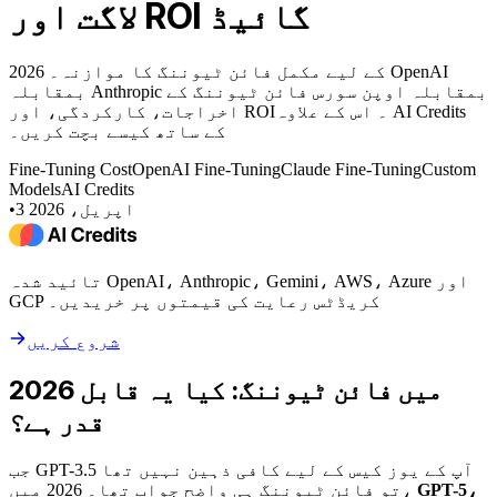
لاگت اور ROI گائیڈ
2026 کے لیے مکمل فائن ٹیوننگ کا موازنہ۔ OpenAI
بمقابلہ Anthropic بمقابلہ اوپن سورس فائن ٹیوننگ کے
اخراجات، کارکردگی، اور ROI۔ اس کے علاوہ AI Credits
کے ساتھ کیسے بچت کریں۔
Fine-Tuning Cost
OpenAI Fine-Tuning
Claude Fine-Tuning
Custom
Models
AI Credits
3 اپریل، 2026
•
تائید شدہ OpenAI، Anthropic، Gemini، AWS، Azure اور
GCP کریڈٹس رعایت کی قیمتوں پر خریدیں۔
شروع کریں
2026 میں فائن ٹیوننگ: کیا یہ قابل
قدر ہے؟
جب GPT-3.5 آپ کے یوز کیس کے لیے کافی ذہین نہیں تھا
GPT-5،
تو فائن ٹیوننگ ہی واضح جواب تھا۔ 2026 میں،