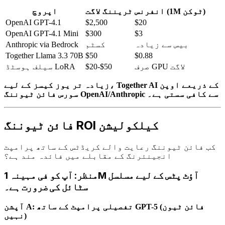
انفرنس (1M ٹوکن)
ٹریننگ لاگت
اپروچ
OpenAI GPT-4.1
$2,500
$20
OpenAI GPT-4.1 Mini
$300
$3
بیس سے زیادہ
کسٹم
Anthropic via Bedrock
Together Llama 3.3 70B
$50
$0.88
صرف GPU لاگت
$20-$50
سیلف ہوسٹڈ LoRA
زیادہ تر یوز کیسز کے لیے، Together AI کے ذریعے اوپن
سورس فائن ٹیوننگ OpenAI/Anthropic سے کافی سستی ہے۔
فائن ٹیوننگ ROI کیلکولیشن
کب فائن ٹیوننگ رعایت والے کریڈٹس کے ساتھ پرامپٹ
انجینئرنگ کے مقابلے میں فائدہ مند ہے؟
منظر: آپ کو فی مہینہ 1M آؤٹ پٹس کے لیے مسلسل
سٹائل کی ضرورت ہے۔
آپشن A: تفصیلی پرامپٹ کے ساتھ GPT-5 (فائن ٹیون
نہیں)