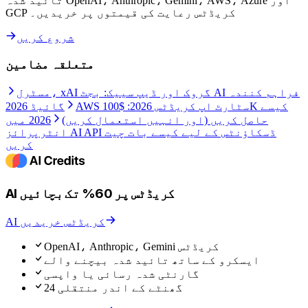
تائید شدہ OpenAI، Anthropic، Gemini، AWS، Azure اور
GCP کریڈٹس رعایت کی قیمتوں پر خریدیں۔
شروع کریں
متعلقہ مضامین
مسٹرل، xAI گروک اور ڈیپ سییک: بجٹ AI فراہم کنندہ
AWS سٹارٹ اپ کریڈٹس 2026: $100K کیسے
گائیڈ 2026
حاصل کریں (اور انہیں استعمال کریں)
2026 میں
انٹرپرائز AI API ڈسکاؤنٹس کے لیے کیسے بات چیت
کریں
AI کریڈٹس پر 60% تک بچائیں
AI کریڈٹس خریدیں
OpenAI، Anthropic، Gemini کریڈٹس
ایسکرو کے ساتھ تائید شدہ بیچنے والے
گارنٹی شدہ رسائی یا واپسی
24 گھنٹے کے اندر منتقلی