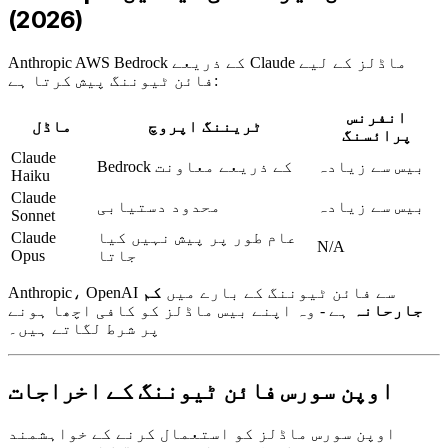
(2026)
Anthropic AWS Bedrock کے ذریعے Claude ماڈلز کے لیے
فائن ٹیوننگ پیش کرتا ہے:
انفرنس
ٹریننگ اپروچ
ماڈل
پرائسنگ
Claude
بیس سے زیادہ
Bedrock کے ذریعے معاونت
Haiku
Claude
بیس سے زیادہ
محدود دستیابی
Sonnet
عام طور پر پیش نہیں کیا
Claude
N/A
جاتا
Opus
Anthropic، OpenAI سے فائن ٹیوننگ کے بارے میں
کم
جارحانہ
ہے - وہ اپنے بیس ماڈلز کو کافی اچھا ہونے
پر شرط لگاتے ہیں۔
اوپن سورس فائن ٹیوننگ کے اخراجات
اوپن سورس ماڈلز کو استعمال کرنے کے خواہشمند