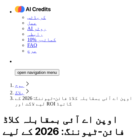
کریڈٹس
عمل
AI روٹر
رابطہ
10% کمائیں
FAQ
مرچ
open navigation menu
ہوم
بلاگ
اوپن اے آئی بمقابلہ کلاڈ فائن-ٹیوننگ: 2026 کے
لیے لاگت اور ROI گائیڈ
اوپن اے آئی بمقابلہ کلاڈ
فائن-ٹیوننگ: 2026 کے لیے