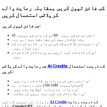
کب فائن ٹیون کریں بمقابلہ رعایت والے
کریڈٹس استعمال کریں
جب فائن ٹیون کریں:
آپ کے پاس فی مہینہ 10M+ انفرنس ٹوکن ہیں۔
سٹائل/فارمیٹ کی مطابقت بہت اہم ہے۔
آپ انجینئرنگ کے وقت کی سرمایہ کاری کرنے کے
لیے تیار ہیں۔
آپ کے کام کے لیے اوپن سورس ماڈلز کام کرتے
ہیں۔
کے ذریعے استعمال
AI Credits
جب رعایت والے کریڈٹس
کریں:
آپ ابھی بھی ضروریات پر کام کر رہے ہیں۔
حجم درمیانہ ہے (1M-10M ٹوکن/مہینہ)
آپ زیادہ سے زیادہ لچک چاہتے ہیں۔
آپ ایک ماڈل کے لیے عہد نہیں کر سکتے۔
کے ذریعے رعایت
AI Credits
زیادہ تر ٹیموں کے لیے،
والے Claude/GPT کریڈٹس ایک زیادہ ہوشیار ابتدائی